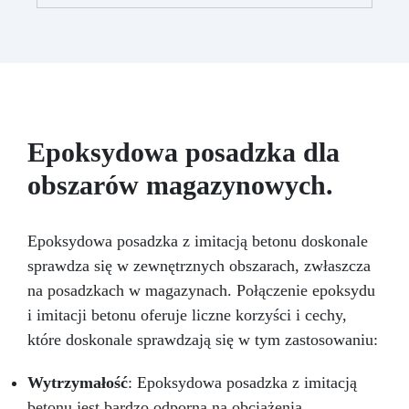
zapewniając profesjonalny rezultat.
Wszechstronność: Kompatybilny z żywicą,
gipsem, woskiem, metalami o niskiej
temperaturze topnienia, mydłem i cementem.
Odporność i trwałość: Umożliwia wykonanie
ponad 50 odlewów z różnych materiałów,
zachowując twardość 38 Shore A
Epoksydowa posadzka dla
obszarów magazynowych.
Epoksydowa posadzka z imitacją betonu doskonale
sprawdza się w zewnętrznych obszarach, zwłaszcza
na posadzkach w magazynach. Połączenie epoksydu
i imitacji betonu oferuje liczne korzyści i cechy,
które doskonale sprawdzają się w tym zastosowaniu:
Wytrzymałość
: Epoksydowa posadzka z imitacją
betonu jest bardzo odporna na obciążenia