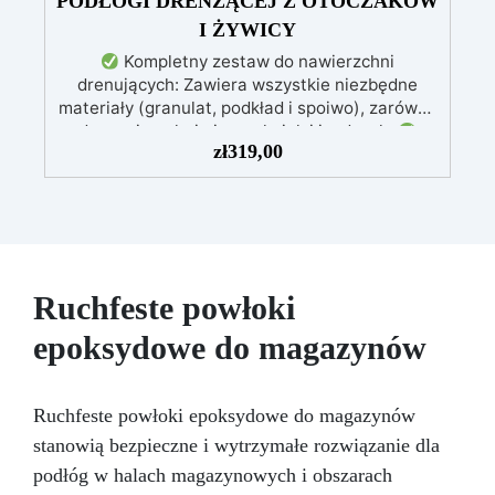
PODŁOGI DRENŻĄCEJ Z OTOCZAKÓW
I ŻYWICY
Kompletny zestaw do nawierzchni
drenujących: Zawiera wszystkie niezbędne
materiały (granulat, podkład i spoiwo), zarówno
do powierzchni pieszych, jak i jezdnych.
zł
319,00
Łatwy w aplikacji: Szczegółowe instrukcje
zapewniają doskonałe rezultaty, nawet bez
doświadczenia, z bezpłatną pomocą
wideo/telefoniczną.
Ekonomiczny i szybki:
Odnawia powierzchnie przy minimalnym
koszcie, unikając kosztownych prac
naprawczych, w zaledwie 24 godziny.
Ruchfeste powłoki
Wszechstronny i personalizowany: Nadaje się
epoksydowe do magazynów
do betonu, cementu, starych nawierzchni i
ziemi utwardzonej (po wcześniejszej
konsultacji).
Żywice odporne na upływ
czasu: Nowoczesne żywice gwarantują
Ruchfeste powłoki epoksydowe do magazynów
odporność na ścieranie i stabilność koloru
stanowią bezpieczne i wytrzymałe rozwiązanie dla
przez wiele lat.
podłóg w halach magazynowych i obszarach