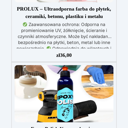
PROLUX – Ultraodporna farba do płytek,
ceramiki, betonu, plastiku i metalu
Zaawansowana ochrona: Odporna na
promieniowanie UV, żółknięcie, ścieranie i
czynniki atmosferyczne. Może być nakładana
bezpośrednio na płytki, beton, metal lub inne
powierzchnie.
Odpowiednia do wilgotnych i
intensywnie użytkowanych miejsc: Specjalna
zł
36,00
formuła, idealna do środowisk wymagających
najwyższej trwałości.
Wszechstronne i
personalizowane wykończenie: Dostępna w
kolorystyce RAL lub NCS, z wykończeniem w
połysku. Kryjąca już przy jednej warstwie.
Uniwersalna: Doskonała do podłóg, parkingów,
magazynów oraz do powłok na odpowiednio
przygotowanej stali.
Zgodność i
bezpieczeństwo: Zgodna z Rozporządzeniem
UE nr 305/2011 – Rozporządzeniem UE nr
574/2014 – Oznakowanie CE zgodnie z normą
EN 1504-2 oraz odpowiednią Deklaracją