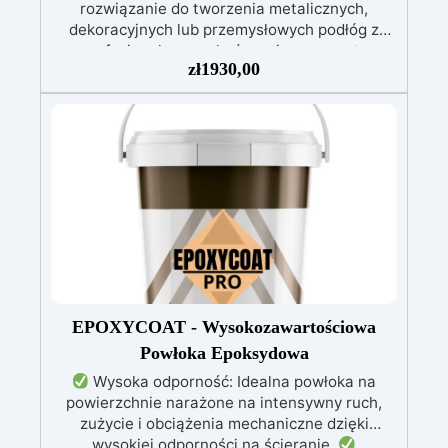
rozwiązanie do tworzenia metalicznych,
dekoracyjnych lub przemysłowych podłóg z
profesjonalnym wykończeniem w prosty
zł
1930,00
sposób. Zestaw został zaprojektowany tak, aby
spełniać wszystkie potrzeby i zawiera
wszystkie niezbędne produkty do
przygotowania, dekoracji i ochrony powierzchni
– zarówno w przestrzeniach mieszkalnych,
komercyjnych, jak i przemysłowych. W zestawie
znajduje się lakier o zawartości 98% substancji
stałych, co jest wyjątkowo wysokim
wskaźnikiem i charakterystycznym dla
produktów premium lub wysokowydajnych. Dla
porównania, standardowe farby i powłoki
zwykle zawierają od 30% do 70% substancji
stałych.
EPOXYCOAT - Wysokozawartościowa
Powłoka Epoksydowa
Wysoka odporność: Idealna powłoka na
powierzchnie narażone na intensywny ruch,
zużycie i obciążenia mechaniczne dzięki
wysokiej odporności na ścieranie.