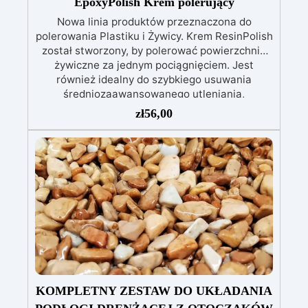
EpoxyPolish Krem polerujący
Właściwości Użytkowych (DoP).
Nowa linia produktów przeznaczona do
polerowania Plastiku i Żywicy. Krem ResinPolish
został stworzony, by polerować powierzchnie
żywiczne za jednym pociągnięciem. Jest
również idealny do szybkiego usuwania
średniozaawansowanego utleniania,
delikatnych zadrapań, skaz i innych drobnych
zł
56,00
defektów na żywicznej powierzchni. Ten krem
usuwa defekty pozostawione przez środki
ścierne o ziarnistości P1500 lub mniejszej i
pozostawia wspaniałe wykończenie
pozbawione niedoskonałości nawet na
ciemniejszych żelkotach, które mogą sprawiać
więcej trudności.
KOMPLETNY ZESTAW DO UKŁADANIA