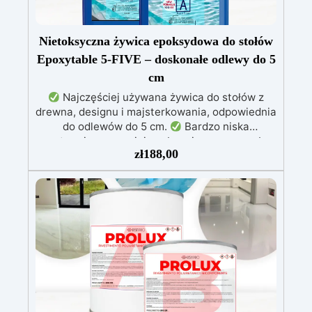
Nietoksyczna żywica epoksydowa do stołów
Epoxytable 5-FIVE – doskonałe odlewy do 5
cm
Najczęściej używana żywica do stołów z
drewna, designu i majsterkowania, odpowiednia
do odlewów do 5 cm.
Bardzo niska
egzotermia zapewniająca bezpieczną pracę bez
zł
188,00
przegrzewania.
Odporna na zarysowania i
żółknięcie dzięki filtrom UV i wysokiej jakości
mechanicznej.
Niska lepkość, eliminująca
pęcherzyki powietrza i zapewniająca gładkie
wykończenie.
Bezpieczna i nietoksyczna,
wolna od BPA/VOC, certyfikowana do
długotrwałego kontaktu ze skórą.