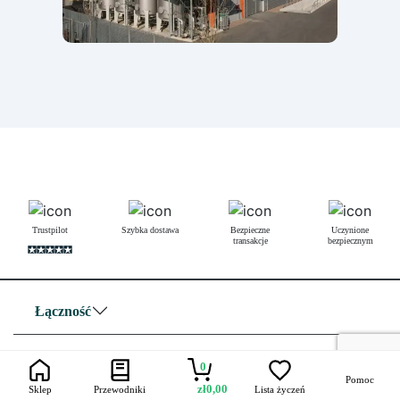
Trustpilot
Szybka dostawa
Bezpieczne
Uczynione
transakcje
bezpiecznym
Łączność
Przydatne linki
0
Pomoc
zł
0,00
Sklep
Przewodniki
Lista życzeń