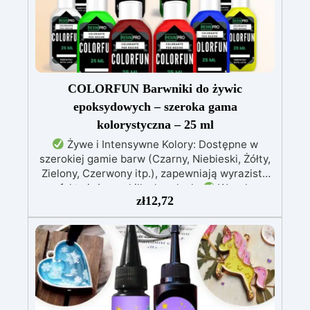
(1-5 mm), zalew artystycznych (do 1 cm)
COLORFUN Barwniki do żywic
epoksydowych – szeroka gama
kolorystyczna – 25 ml
Żywe i Intensywne Kolory: Dostępne w
szerokiej gamie barw (Czarny, Niebieski, Żółty,
Zielony, Czerwony itp.), zapewniają wyraziste
efekty już przy kilku kroplach.
Wysoka
zł
12,72
Koncentracja: Możliwość regulacji
przezroczystości – od delikatnego odcienia po
intensywne krycie, zależnie od stężenia (0,01%
– 5%).
Łatwość Użycia: Dodaj do
komponentu A żywicy i mieszaj, aż uzyskasz
pożądany kolor; mieszaj kolory, aby stworzyć
unikalne odcienie.
Kompatybilność z
Żywicami Epoksydowymi i Akrylowymi: