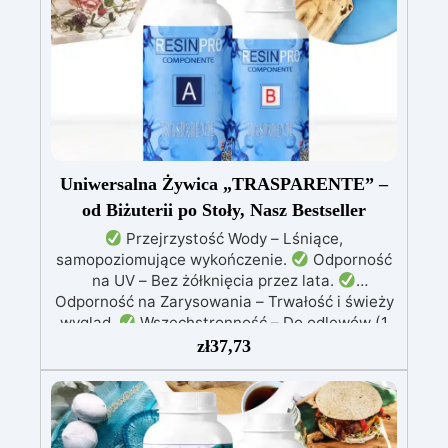
Uniwersalna Żywica „TRASPARENTE” –
od Biżuterii po Stoły, Nasz Bestseller
Przejrzystość Wody – Lśniące,
samopoziomujące wykończenie.
Odporność
na UV – Bez żółknięcia przez lata.
Odporność na Zarysowania – Trwałość i świeży
wygląd.
Wszechstronność – Do odlewów (1
mm–2 cm), powłok, biżuterii, stołów i dzieł
zł
37,73
sztuki.
Łatwość Użycia – Niska lepkość, brak
pęcherzyków powietrza.
Profesjonalne
Wyniki – Idealna do hobbystycznych i
zaawansowanych projektów.