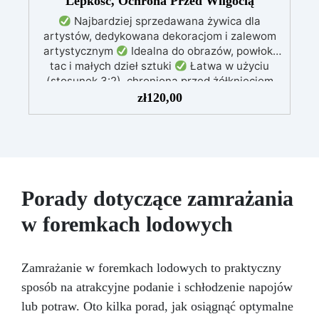
Lepkość, Ochrona Przed Wilgocią
Najbardziej sprzedawana żywica dla
artystów, dedykowana dekoracjom i zalewom
artystycznym
Idealna do obrazów, powłok,
tac i małych dzieł sztuki
Łatwa w użyciu
(stosunek 3:2), chroniona przed żółknięciem
dzięki specjalnym filtrom UV
Gęsta formuła:
zł
120,00
nie kapie, utrzymując precyzyjne i czyste wzory
Utwardza się w 12-24 godziny, zapewniając
błyszczącą i lśniącą powierzchnię
Porady dotyczące zamrażania
w foremkach lodowych
Zamrażanie w foremkach lodowych to praktyczny
sposób na atrakcyjne podanie i schłodzenie napojów
lub potraw. Oto kilka porad, jak osiągnąć optymalne