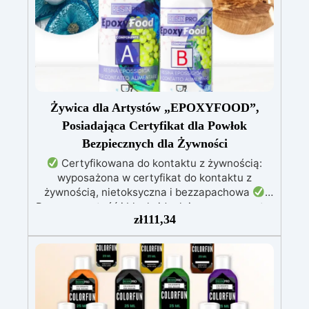
Żywica dla Artystów „EPOXYFOOD”,
Posiadająca Certyfikat dla Powłok
Bezpiecznych dla Żywności
Certyfikowana do kontaktu z żywnością:
wyposażona w certyfikat do kontaktu z
żywnością, nietoksyczna i bezzapachowa
Przezroczystość i blask: idealnie przezroczyste,
zł
111,34
błyszczące i samopoziomujące wykończenie po
katalizie
Odporność i trwałość: odporna na
zarysowania, chemikalia i zużycie, zapewniając
trwałe kreacje
Łatwość użycia: stosunek
mieszania 100:55, czas pracy do 10 godzin i
pełna kataliza w ciągu 24-48 godzin
Kreatywna wszechstronność: idealna do powłok