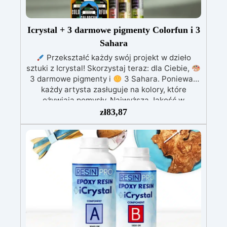
Icrystal + 3 darmowe pigmenty Colorfun i 3
Sahara
Przekształć każdy swój projekt w dzieło
sztuki z Icrystal! Skorzystaj teraz: dla Ciebie,
3 darmowe pigmenty i
3 Sahara. Ponieważ
każdy artysta zasługuje na kolory, które
ożywiają pomysły. Najwyższa Jakość w
Przystępnej Cenie – Podnieś jakość swoich
zł
83,87
dzieł bez rujnowania portfela! ICRYSTAL oferuje
najwyższą jakość za ułamek kosztów.
Kryształowa Jasność – Osiągnij niezrównaną
klarowność dzięki naszej bezbłędnej,
kryształowo czystej żywicy epoksydowej. Twoje
projekty będą mienić się szklanym
wykończeniem, które zachwyca.
Odporność
na UV - Ciesz się długowiecznością swoich
projektów! ICRYSTAL jest specjalnie
opracowana, aby nie żółkła z czasem,