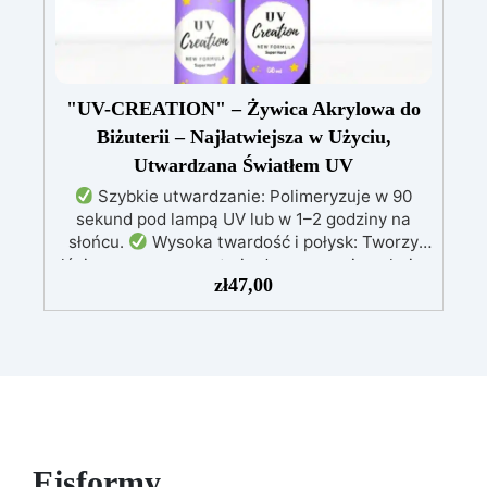
Opracowana specjalnie do żywic epoksydowych
i akrylowych, zapewniając jednolitą mieszankę.
Niekompatybilna z Żywicami
Poliuretanowymi: Używaj wyłącznie z żywicami
epoksydowymi i akrylowymi – nie nadaje się do
"UV-CREATION" – Żywica Akrylowa do
żywic poliuretanowych Resin Pro.
Biżuterii – Najłatwiejsza w Użyciu,
Utwardzana Światłem UV
Szybkie utwardzanie: Polimeryzuje w 90
sekund pod lampą UV lub w 1–2 godziny na
słońcu.
Wysoka twardość i połysk: Tworzy
lśniącą, przezroczystą i odporną powierzchnię.
zł
47,00
Łatwość użycia: Nie wymaga katalizatora –
wystarczy nałożyć, a utwardza się natychmiast.
Wszechstronność: Idealna do biżuterii,
akcesoriów i spersonalizowanych dekoracji.
Nowa formuła: Nie pozostawia lepkiej
powierzchni, zapewniając czysty i bezpieczny
efekt.
Eisformy