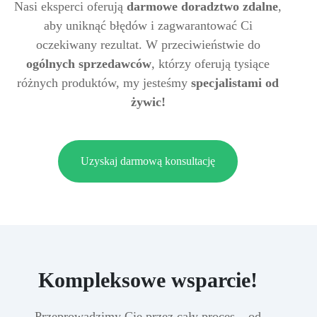
Nasi eksperci oferują
darmowe doradztwo zdalne
,
aby uniknąć błędów i zagwarantować Ci
oczekiwany rezultat. W przeciwieństwie do
ogólnych sprzedawców
, którzy oferują tysiące
różnych produktów, my jesteśmy
specjalistami od
żywic!
Uzyskaj darmową konsultację
Kompleksowe wsparcie!
Przeprowadzimy Cię przez cały proces – od