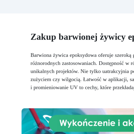
99
Przezroczystość i blask: idealnie
B
przezroczyste, błyszczące i
ro
samopoziomujące wykończenie
to
po katalizie
Odporność i
trwałość: odporna na
Zakup barwionej żywicy 
zarysowania, chemikalia i
zużycie, zapewniając trwałe
e
kreacje
Łatwość użycia:
A
stosunek mieszania 100:55, czas
Barwiona żywica epoksydowa oferuje szeroką 
pracy do 10 godzin i pełna
różnorodnych zastosowaniach. Dostępność w ró
o
kataliza w ciągu 24-48 godzin
bra
unikalnych projektów. Nie tylko uatrakcyjnia p
Kreatywna wszechstronność:
idealna do powłok (1-5 mm),
zużyciem czy wilgocią. Łatwość w aplikacji, 
zalew artystycznych (do 1 cm)
i promieniowanie UV to cechy, które przekłada
p
n
za