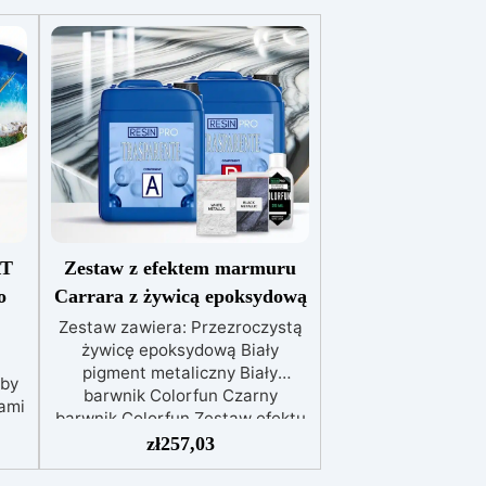
RT
Zestaw z efektem marmuru
o
Carrara z żywicą epoksydową
Zestaw zawiera: Przezroczystą
żywicę epoksydową Biały
pigment metaliczny Biały
aby
barwnik Colorfun Czarny
ami
barwnik Colorfun Zestaw efektu
u
marmuru Carrara z żywicą
zł
257,03
kłe
epoksydową to innowacyjny
ej