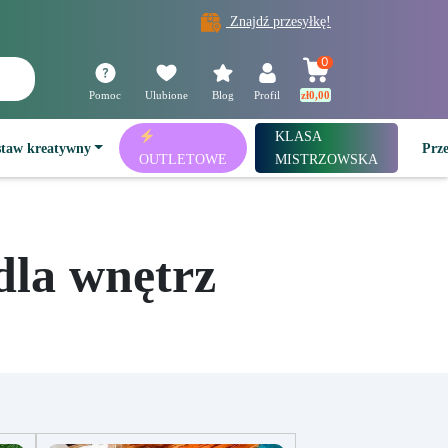
Znajdź przesyłkę!
0
Pomoc
Ulubione
Blog
Profil
zł
0,00
KLASA
staw kreatywny
Prz
OUTLETOWE
MISTRZOWSKA
dla wnętrz