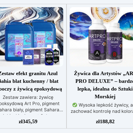
Zestaw efekt granitu Azul
Żywica dla Artystów „A
ahia blat kuchenny / blat
PRO DELUXE” – bardz
boczy z żywicą epoksydową
lepka, idealna do Sztuki
Morskiej
Zestaw zawiera: żywicę
poksydową Art Pro, pigment
Wysoka lepkość żywicy, 
ahara biały, pigment Sahara
zachować kontrolę nad kolor
niebieski, pigment Sahara
i zapobiec przypadkowem
zł
345,59
zł
188,82
letowy, barwnik biały, barwnik
mieszaniu kolorów
Niezwy
ebieski, alkohol izopropylowy
efekty 3D dzięki krystaliczn