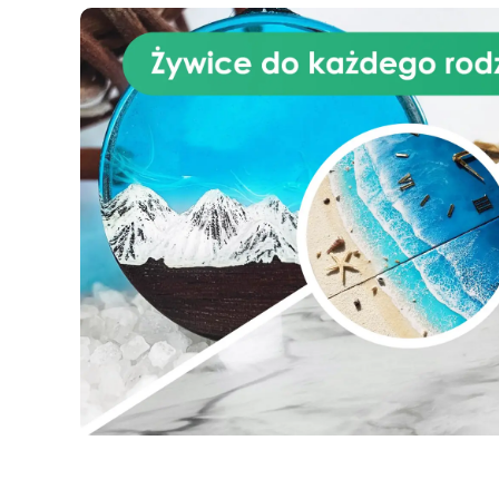
zdjęcia, a nawet krótką pisemną
dedykację.