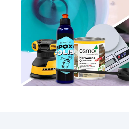
sp
św
pr
po
za
w
a
p
Sz
kro
któ