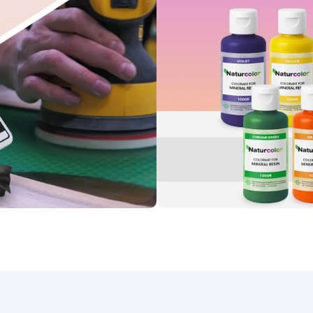
epoksydową, która po
zmieszaniu z dołączonymi
ecjalnymi pigmentami tworzy
ietlistą i głęboko podobną do
awdziwego granitu Azul Bahia
włokę. Zaawansowany skład
żywicy zapewnia trwałość,
odporność na ciepło,
rysowania i płyny, co czyni ją
praktycznym i estetycznym
yborem do kuchni i łazienek.
Oprócz żywicy i pigmentów,
zestaw zawiera wszystkie
niezbędne narzędzia do
plikacji, gwarantując prosty
roces i wyjątkowe rezultaty.
czegółowe instrukcje krok po
ku ułatwiają stworzenie blatu
kuchennego lub roboczego,
ry nie tylko wiernie naśladuje
naturalny granit, ale także