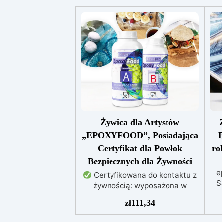
Żywica dla Artystów
„EPOXYFOOD”, Posiadająca
B
Certyfikat dla Powłok
ro
Bezpiecznych dla Żywności
e
Certyfikowana do kontaktu z
S
żywnością: wyposażona w
certyfikat do kontaktu z
zł
111,34
fio
żywnością, nietoksyczna i
ni
bezzapachowa