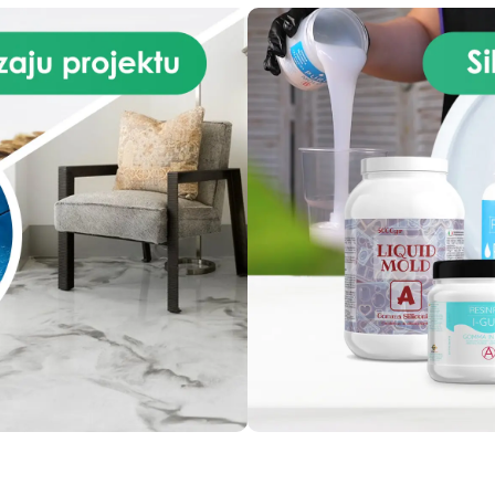
stołów, unikalnych blatów lu
innych projektów artystyczny
Daj możliwość tworzenia
trwałych wspomnień i unikal
elementów dekoracji wnętrz
Świętuj kreatywność tego
Bożego Narodzenia z nasz
Zestawem Bożonarodzenio