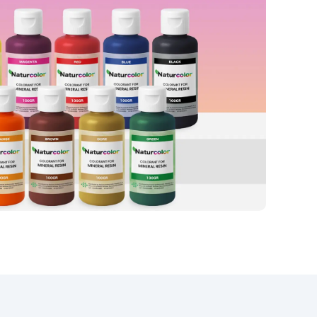
prawdziwy marmur. Idealna do
użytku wewnątrz pomieszczeń,
ten produkt doskonale nadaje
się do odnowienia kuchni lub
łazienki bez kosztów i złożoności
związanych z instalacją
prawdziwych płyt marmurowych.
Aplikacja zestawu efektu
marmuru Carrara jest prosta i
dostępna nawet dla osób bez
wcześniejszego doświadczenia
w pracach rękodzielniczych,
dzięki szczegółowym
instrukcjom prowadzącym
użytkownika przez etapy
przygotowania powierzchni,
mieszania i aplikacji żywicy
epoksydowej, a następnie
uzyskania pożądanego efektu
marmurowego. Wynikiem jest
piękna powierzchnia, odporna na