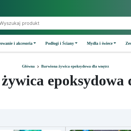
owanie i akcesoria
Podłogi i Ściany
Mydła i świece
Ze
Główna
Barwiona żywica epoksydowa dla wnętrz
żywica epoksydowa 