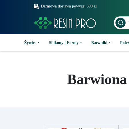
Darmowa dostawa powyżej 399 zł
Żywice
Silikony i Formy
Barwniki
Poler
Barwiona 