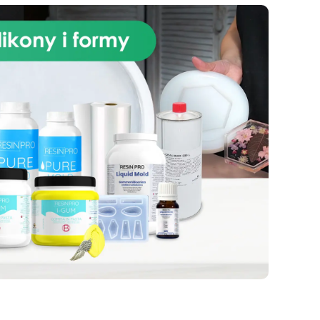
b do
ch.
nych
.
ym
wym
Żywicy Epoksydowej do Stołów!