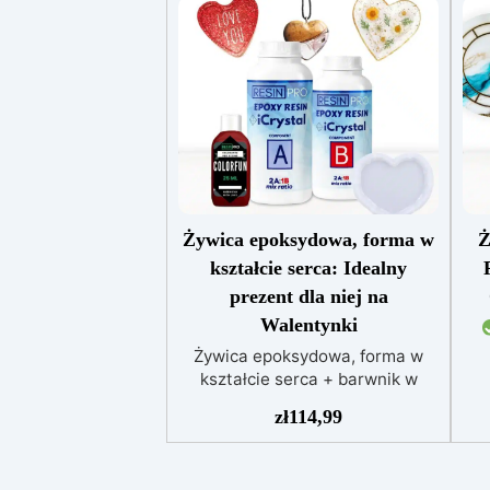
Żywica epoksydowa, forma w
Ż
kształcie serca: Idealny
prezent dla niej na
Walentynki
Żywica epoksydowa, forma w
kształcie serca + barwnik w
prezencie: stwórz dla niej
zł
114,99
Ide
idealny prezent na Walentynki
ma
Zestaw składający się z
uży
przezroczystej żywicy