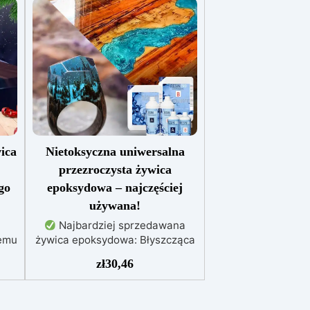
ica
Nietoksyczna uniwersalna
przezroczysta żywica
go
epoksydowa – najczęściej
używana!
Najbardziej sprzedawana
emu
żywica epoksydowa: Błyszcząca
i samopoziomująca,
zł
30,46
cy
zapewniająca perfekcyjny
o
rezultat bez niedoskonałości.
nych
Wielofunkcyjna: Idealna do dzieł