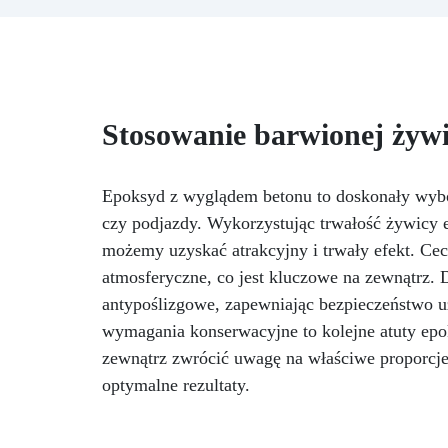
epoksydowej i formy silikonowej
sp
w kształcie serca (+czerwony
f
barwnik w prezencie!). Idealny
p
do tworzenia
Ut
spersonalizowanych
zap
przedmiotów dekoracyjnych,
Stosowanie barwionej żyw
podstawek lub wyjątkowych
prezentów. Żywica epoksydowa
po stwardnieniu staje się twarda
i błyszcząca, idealna do
Epoksyd z wyglądem betonu to doskonały wybór 
uchwycenia dowolnego rodzaju
czy podjazdy. Wykorzystując trwałość żywic
pamiątki wewnątrz formy serca.
możemy uzyskać atrakcyjny i trwały efekt. Cec
Oryginalnym i czułym pomysłem
atmosferyczne, co jest kluczowe na zewnątrz
na prezent na Walentynki może
być zestaw ręcznie robionych
antypoślizgowe, zapewniając bezpieczeństwo u
podkładek z naszej formy w
wymagania konserwacyjne to kolejne atuty epok
kształcie serca i żywicy
zewnątrz zwrócić uwagę na właściwe proporcje 
epoksydowej. Możesz
spersonalizować podkładki
optymalne rezultaty.
ulubionymi kolorami lub dodać
specjalne elementy, takie jak
suszone kwiaty, brokat, małe