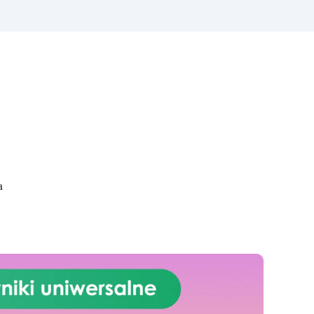
produkt zaprojektowany, aby
do
nadać Twoim blatom
e
kuchennym, podstawom
cja
umywalki lub innym
ch,
powierzchniom luksusowy i
h,
elegancki wygląd, imitując
idealna do malowania i powłok
naturalne piękno marmuru
Carrara. Ten zestaw zawiera
wszystko, co potrzebne, aby
do
przekształcić dowolną
powierzchnię w zaskakująco
a,
realistyczną replikę marmuru
 i
Carrara, znanego ze swojego
 i
a
jasnego koloru białego i
charakterystycznych szarych żył.
Zawarta w zestawie żywica
epoksydowa jest formułowana,
aby być wytrzymała, trwała i
łatwa w aplikacji, zapewniając
gładkie i błyszczące
wykończenie, które nie tylko
wygląda, ale też imituje