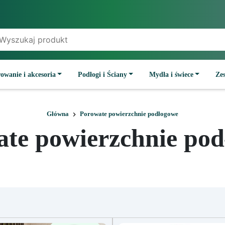
owanie i akcesoria
Podłogi i Ściany
Mydła i świece
Ze
Główna
Porowate powierzchnie podłogowe
te powierzchnie po