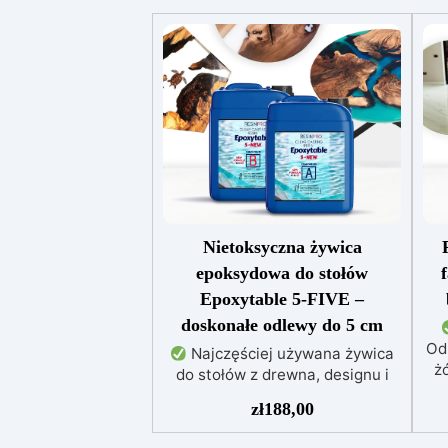
Nietoksyczna żywica
epoksydowa do stołów
Epoxytable 5-FIVE –
doskonałe odlewy do 5 cm
Od
Najczęściej używana żywica
żó
do stołów z drewna, designu i
majsterkowania, odpowiednia do
zł
188,00
odlewów do 5 cm.
Bardzo
niska egzotermia zapewniająca