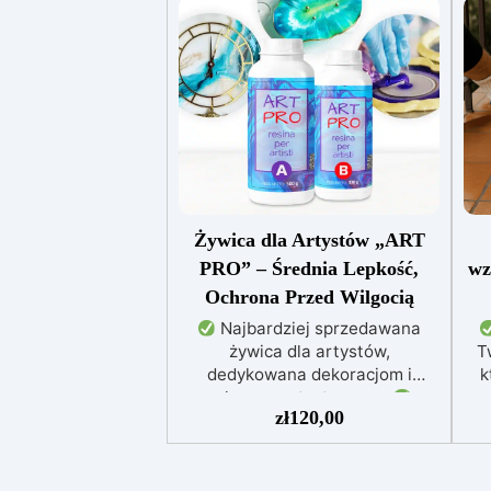
Żywica dla Artystów „ART
PRO” – Średnia Lepkość,
wz
Ochrona Przed Wilgocią
Najbardziej sprzedawana
żywica dla artystów,
T
dedykowana dekoracjom i
k
zalewom artystycznym
zł
120,00
Idealna do obrazów, powłok, tac i
małych dzieł sztuki
Łatwa w
użyciu (stosunek 3:2), chroniona
przed żółknięciem dzięki