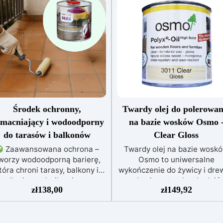
Środek ochronny,
Twardy olej do polerowan
macniający i wodoodporny
na bazie wosków Osmo 
do tarasów i balkonów
Clear Gloss
Zaawansowana ochrona –
Twardy olej na bazie wosk
worzy wodoodporną barierę,
Osmo to uniwersalne
tóra chroni tarasy, balkony i
wykończenie do żywicy i dre
podłogi przed wilgocią oraz
na bazie naturalnych olejó
zł
138,00
zł
149,92
działaniem czynników
roślinnych i wosków. Odporn
atmosferycznych.
Efekt
wodę, brud, piwo, wino, colę
wzmacniający – Wzmacnia
ślinę, twardy olej na bazie
powierzchnie porowate,
wosków Osmo jest