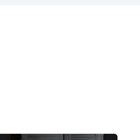
lepkość: Zapewnia odlewy bez
pęcherzyków, kompatybilna z
ęka
drewnem, silikonem, szkłem,
metalem i innymi materiałami
Bezpieczna po utwardzeniu:
ków
Nietoksyczna, bezpieczna dla
skóry, wolna od BPA i
aby
rozpuszczalników (VOC Free)
ów
Błyszcząca i samopoziomująca:
 na
Z filtrami UV przeciw żółknięciu
żna
dla trwałego i lśniącego
b
wykończenia
a /
i
wica