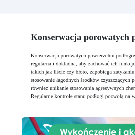
po
bezpieczną pracę bez
przegrzewania.
Odporna na
uż
zarysowania i żółknięcie dzięki
f
filtrom UV i wysokiej jakości
mechanicznej.
Niska lepkość,
t
Konserwacja porowatych 
eliminująca pęcherzyki
pe
powietrza i zapewniająca
Do
gładkie wykończenie.
NCS
Bezpieczna i nietoksyczna,
Konserwacja porowatych powierzchni podłogo
Kry
wolna od BPA/VOC,
regularna i dokładna, aby zachować ich funkcj
certyfikowana do długotrwałego
po
takich jak liście czy błoto, zapobiega zatykan
kontaktu ze skórą.
or
stosowanie łagodnych środków czyszczących p
również unikanie stosowania agresywnych chem
Regularne kontrole stanu podłogi pozwolą na 
Zg
nr
UE
CE
o
Wł