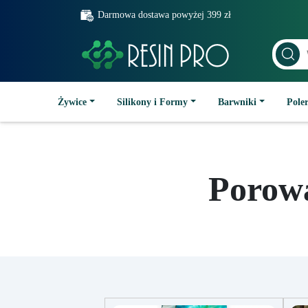
Darmowa dostawa powyżej 399 zł
Żywice
Silikony i Formy
Barwniki
Poler
Porowa