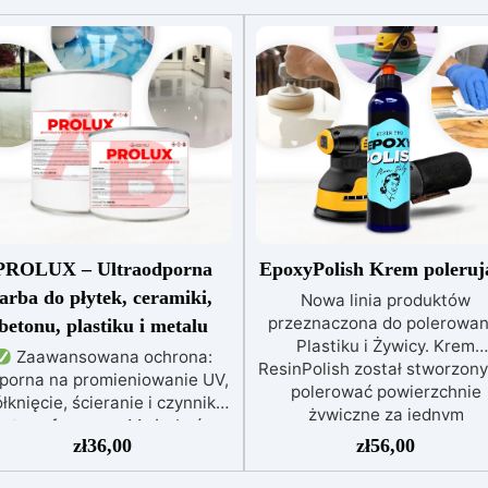
PROLUX – Ultraodporna
EpoxyPolish Krem poleruj
farba do płytek, ceramiki,
Nowa linia produktów
przeznaczona do polerowan
betonu, plastiku i metalu
Plastiku i Żywicy. Krem
Zaawansowana ochrona:
ResinPolish został stworzony
porna na promieniowanie UV,
polerować powierzchnie
łknięcie, ścieranie i czynniki
żywiczne za jednym
atmosferyczne. Może być
pociągnięciem. Jest równi
zł
36,00
zł
56,00
nakładana bezpośrednio na
idealny do szybkiego usuwa
płytki, beton, metal lub inne
średniozaawansowanego