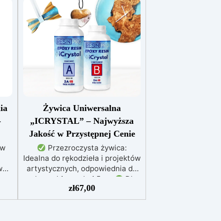
ia
Żywica Uniwersalna
-
„ICRYSTAL” – Najwyższa
Jakość w Przystępnej Cenie
ów
Przezroczysta żywica:
Idealna do rękodzieła i projektów
wna
artystycznych, odpowiednia do
w
zalew od 1 mm do 1,5 cm
Dla
zł
67,00
y na
każdego: Łatwe mieszanie w
 i
stosunku 2:1, gwarantujące
perfekcyjny efekt bez
niedoskonałości
Niska