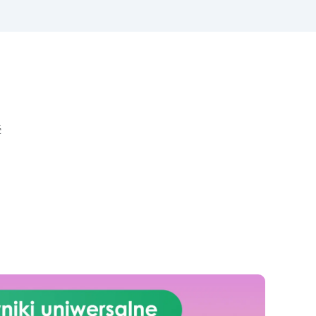
powierzchni pieszych, jak i
jezdnych.
Łatwy w aplikacji:
Szczegółowe instrukcje
nej
zapewniają doskonałe rezultaty,
wa
nawet bez doświadczenia, z
z
bezpłatną pomocą
i
wideo/telefoniczną.
awia
Ekonomiczny i szybki: Odnawia
powierzchnie przy minimalnym
ć
ci
koszcie, unikając kosztownych
prac naprawczych, w zaledwie
iać
24 godziny.
Wszechstronny i
personalizowany: Nadaje się do
betonu, cementu, starych
nawierzchni i ziemi utwardzonej
.
(po wcześniejszej konsultacji).
Żywice odporne na upływ
czasu: Nowoczesne żywice
gwarantują odporność na
ścieranie i stabilność koloru
przez wiele lat.