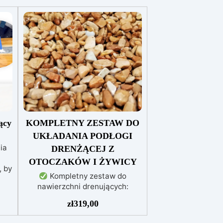
ący
KOMPLETNY ZESTAW DO
UKŁADANIA PODŁOGI
ia
DRENŻĄCEJ Z
OTOCZAKÓW I ŻYWICY
, by
Kompletny zestaw do
nawierzchni drenujących:
Zawiera wszystkie niezbędne
eż
zł
319,00
materiały (granulat, podkład i
nia
spoiwo), zarówno do