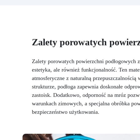
specjalnym filtrom UV
Gęsta
formuła: nie kapie, utrzymując
precyzyjne i czyste wzory
Utwardza się w 12-24 godziny,
Ws
zapewniając błyszczącą i lśniącą
powierzchnię
ka
Zalety porowatych powier
kli
Zalety porowatych powierzchni podłogowych z
estetyka, ale również funkcjonalność. Ten mate
pi
atmosferyczne z naturalną przepuszczalnością 
za
strukturze, podłoga zapewnia doskonałe odpro
zastoisk. Dodatkowo, odporność na mróz pozwa
warunkach zimowych, a specjalna obróbka pow
bezpieczeństwo użytkowania.