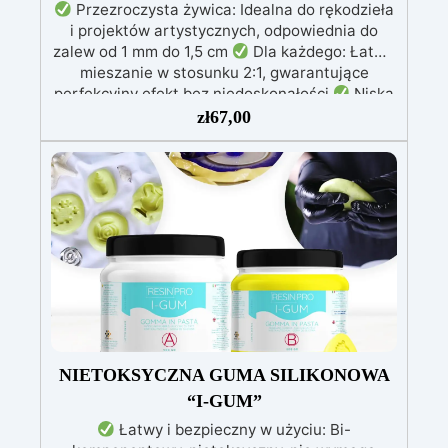
Przezroczysta żywica: Idealna do rękodzieła
i projektów artystycznych, odpowiednia do
zalew od 1 mm do 1,5 cm
Dla każdego: Łatwe
mieszanie w stosunku 2:1, gwarantujące
perfekcyjny efekt bez niedoskonałości
Niska
lepkość: Zapewnia odlewy bez pęcherzyków,
zł
67,00
kompatybilna z drewnem, silikonem, szkłem,
metalem i innymi materiałami
Bezpieczna po
utwardzeniu: Nietoksyczna, bezpieczna dla
skóry, wolna od BPA i rozpuszczalników (VOC
Free)
Błyszcząca i samopoziomująca: Z
filtrami UV przeciw żółknięciu dla trwałego i
lśniącego wykończenia
NIETOKSYCZNA GUMA SILIKONOWA
“I-GUM”
Łatwy i bezpieczny w użyciu: Bi-