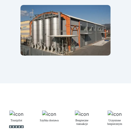
Trustpilot
Szybka dostawa
Bezpieczne
Uczynione
transakcje
bezpiecznym