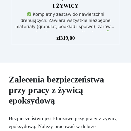
I ŻYWICY
Kompletny zestaw do nawierzchni
drenujących: Zawiera wszystkie niezbędne
materiały (granulat, podkład i spoiwo), zarówno
do powierzchni pieszych, jak i jezdnych.
zł
319,00
Łatwy w aplikacji: Szczegółowe instrukcje
zapewniają doskonałe rezultaty, nawet bez
doświadczenia, z bezpłatną pomocą
wideo/telefoniczną.
Ekonomiczny i szybki:
Odnawia powierzchnie przy minimalnym
koszcie, unikając kosztownych prac
naprawczych, w zaledwie 24 godziny.
Zalecenia bezpieczeństwa
Wszechstronny i personalizowany: Nadaje się
przy pracy z żywicą
do betonu, cementu, starych nawierzchni i
ziemi utwardzonej (po wcześniejszej
epoksydową
konsultacji).
Żywice odporne na upływ
czasu: Nowoczesne żywice gwarantują
odporność na ścieranie i stabilność koloru
Bezpieczeństwo jest kluczowe przy pracy z żywicą
przez wiele lat.
epoksydową. Należy pracować w dobrze