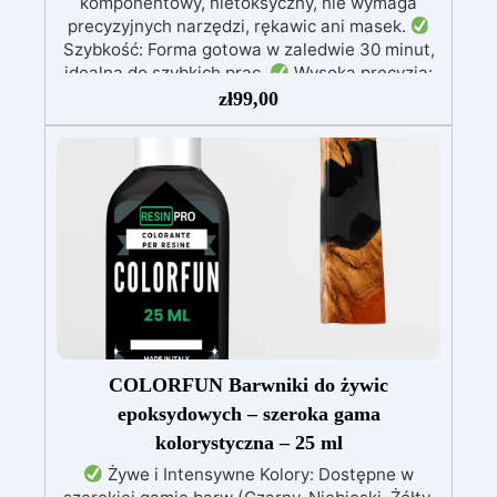
komponentowy, nietoksyczny, nie wymaga
precyzyjnych narzędzi, rękawic ani masek.
Szybkość: Forma gotowa w zaledwie 30 minut,
idealna do szybkich prac.
Wysoka precyzja:
Odwzorowuje drobne i skomplikowane detale,
zł
99,00
zapewniając profesjonalny rezultat.
Wszechstronność: Kompatybilny z żywicą,
gipsem, woskiem, metalami o niskiej
temperaturze topnienia, mydłem i cementem.
Odporność i trwałość: Umożliwia wykonanie
ponad 50 odlewów z różnych materiałów,
zachowując twardość 38 Shore A
COLORFUN Barwniki do żywic
epoksydowych – szeroka gama
kolorystyczna – 25 ml
Żywe i Intensywne Kolory: Dostępne w