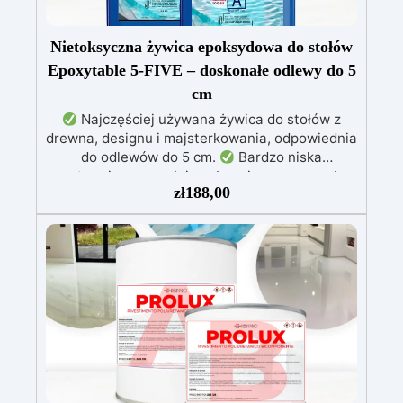
Nietoksyczna żywica epoksydowa do stołów
Epoxytable 5-FIVE – doskonałe odlewy do 5
cm
Najczęściej używana żywica do stołów z
drewna, designu i majsterkowania, odpowiednia
do odlewów do 5 cm.
Bardzo niska
egzotermia zapewniająca bezpieczną pracę bez
zł
188,00
przegrzewania.
Odporna na zarysowania i
żółknięcie dzięki filtrom UV i wysokiej jakości
mechanicznej.
Niska lepkość, eliminująca
pęcherzyki powietrza i zapewniająca gładkie
wykończenie.
Bezpieczna i nietoksyczna,
wolna od BPA/VOC, certyfikowana do
długotrwałego kontaktu ze skórą.