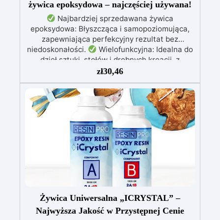
żywica epoksydowa – najczęściej używana!
Najbardziej sprzedawana żywica
epoksydowa: Błyszcząca i samopoziomująca,
zapewniająca perfekcyjny rezultat bez
niedoskonałości.
Wielofunkcyjna: Idealna do
dzieł sztuki, stołów i drobnych kreacji, z
możliwością wylewania od 1 mm do 2 cm.
zł
30,46
Odporna na zarysowania i promieniowanie UV:
Gwarantuje trwałe, intensywne i nienaruszone
prace, które nie żółkną z biegiem czasu.
Niska lepkość i formuła przeciwbąbelkowa: Dla
perfekcyjnych rezultatów, idealna do wlewania
do form i zatapiania.
Certyfikowana jako
bezpieczna po utwardzeniu: Bezpieczna w
kontakcie ze skórą, wolna od BPA i VoC,
zapewniając bezpieczeństwo i wysoką jakość.
Żywica Uniwersalna „ICRYSTAL” –
Najwyższa Jakość w Przystępnej Cenie