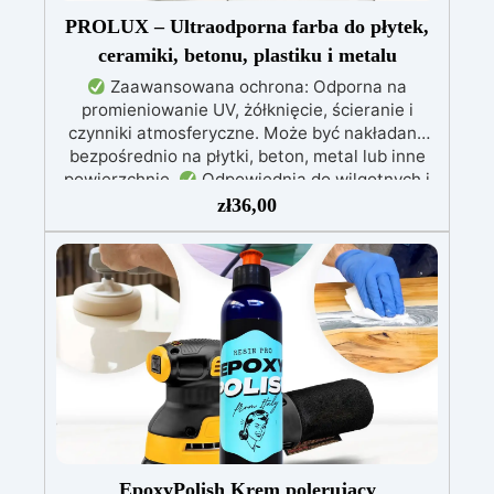
PROLUX – Ultraodporna farba do płytek,
ceramiki, betonu, plastiku i metalu
Zaawansowana ochrona: Odporna na
promieniowanie UV, żółknięcie, ścieranie i
czynniki atmosferyczne. Może być nakładana
bezpośrednio na płytki, beton, metal lub inne
powierzchnie.
Odpowiednia do wilgotnych i
intensywnie użytkowanych miejsc: Specjalna
zł
36,00
formuła, idealna do środowisk wymagających
najwyższej trwałości.
Wszechstronne i
personalizowane wykończenie: Dostępna w
kolorystyce RAL lub NCS, z wykończeniem w
połysku. Kryjąca już przy jednej warstwie.
Uniwersalna: Doskonała do podłóg, parkingów,
magazynów oraz do powłok na odpowiednio
przygotowanej stali.
Zgodność i
bezpieczeństwo: Zgodna z Rozporządzeniem
UE nr 305/2011 – Rozporządzeniem UE nr
574/2014 – Oznakowanie CE zgodnie z normą
EN 1504-2 oraz odpowiednią Deklaracją
EpoxyPolish Krem polerujący