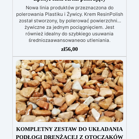
Właściwości Użytkowych (DoP).
Nowa linia produktów przeznaczona do
polerowania Plastiku i Żywicy. Krem ResinPolish
został stworzony, by polerować powierzchnie
żywiczne za jednym pociągnięciem. Jest
również idealny do szybkiego usuwania
średniozaawansowanego utleniania,
delikatnych zadrapań, skaz i innych drobnych
zł
56,00
defektów na żywicznej powierzchni. Ten krem
usuwa defekty pozostawione przez środki
ścierne o ziarnistości P1500 lub mniejszej i
pozostawia wspaniałe wykończenie
pozbawione niedoskonałości nawet na
ciemniejszych żelkotach, które mogą sprawiać
więcej trudności.
KOMPLETNY ZESTAW DO UKŁADANIA
PODŁOGI DRENŻĄCEJ Z OTOCZAKÓW