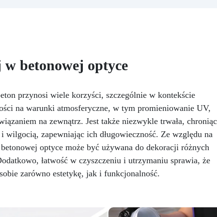
rzegrzewania.
Odporna na
roboczych z żywicą epoksyd
rysowania i żółknięcie dzięki
to idealne rozwiązanie dla ty
filtrom UV i wysokiej jakości
którzy pragną dodać swoi
chanicznej.
Niska lepkość,
wnętrzom odrobinę koloru 
eliminująca pęcherzyki
unikalności, inspirowanej
powietrza i zapewniająca
egzotycznym pięknem grani
j w betonowej optyce
gładkie wykończenie.
Azul Bahia. Ten zestaw zost
Bezpieczna i nietoksyczna,
zaprojektowany, aby
wolna od BPA/VOC,
odwzorować wygląd cenne
rtyfikowana do długotrwałego
ton przynosi wiele korzyści, szczególnie w kontekście
brazylijskiego granitu, znane
kontaktu ze skórą.
ności na warunki atmosferyczne, w tym promieniowanie UV,
intensywnych odcieni
związaniem na zewnątrz. Jest także niezwykle trwała, chroniąc
niebieskiego przeplatanyc
białymi i szarymi żyłkami,
 i wilgocią, zapewniając ich długowieczność. Ze względu na
przekształcając każdą
betonowej optyce może być używana do dekoracji różnych
powierzchnię w dzieło sztuk
odatkowo, łatwość w czyszczeniu i utrzymaniu sprawia, że
Łatwy do zastosowania i
doskonały zarówno dla
sobie zarówno estetykę, jak i funkcjonalność.
nowicjuszy w majsterkowani
jak i dla ekspertów, zesta
zawiera wysokiej jakości żyw
epoksydową, która po