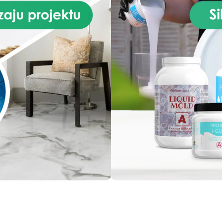
zmieszaniu z dołączonymi
specjalnymi pigmentami two
świetlistą i głęboko podobną
prawdziwego granitu Azul Ba
powłokę. Zaawansowany sk
żywicy zapewnia trwałość
odporność na ciepło,
zarysowania i płyny, co czyni
praktycznym i estetyczny
wyborem do kuchni i łaziene
Oprócz żywicy i pigmentów
zestaw zawiera wszystkie
niezbędne narzędzia do
aplikacji, gwarantując pros
proces i wyjątkowe rezultat
Szczegółowe instrukcje krok
kroku ułatwiają stworzenie b
kuchennego lub roboczego
który nie tylko wiernie naśla
naturalny granit, ale takż
oferuje trwałą i łatwą do