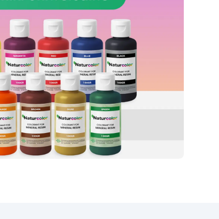
odporną na uderzenia, plamy i
ciepło, gwarantując wyjątkową
ją
trwałość na lata. Łatwy w
we
instalacji i wysoce odporny, ten
zestaw nadaje się zarówno do
na
projektów DIY, jak i
ą
profesjonalnych remontów.
ania
Dzięki połączeniu wyrafinowanej
o
estetyki z praktyczną
akże
funkcjonalnością, nasz Zestaw
Efektu Granitu Morze Bałtyckie
staw
w kolorze brązowym na blat
cje
kuchenny z żywicy epoksydowej
to doskonały wybór, aby
,
przekształcić Twoją kuchnię w
ego
elegancką i trwałą przestrzeń,
gotową sprostać codziennym
to,
wyzwaniom z wyrafinowanym
stylem.
kać