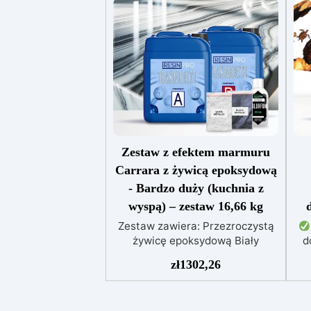
Zestaw z efektem marmuru
Carrara z żywicą epoksydową
- Bardzo duży (kuchnia z
wyspą) – zestaw 16,66 kg
Zestaw zawiera: Przezroczystą
żywicę epoksydową Biały
d
pigment metaliczny Biały
maj
zł
1302,26
barwnik Colorfun Czarny
barwnik Colorfun Zestaw efektu
ni
marmuru Carrara z żywicą