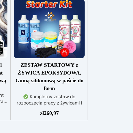
l
ZESTAW STARTOWY z
at
ŻYWICA EPOKSYDOWA,
ową
Gumą silikonową w paście do
form
nt
Kompletny zestaw do
ra
rozpoczęcia pracy z żywicami i
gumą silikonową, idealny do
zł
260,97
wnik
tworzenia dzieł sztuki i
owy
prototypowania.
Zawiera
zul
przezroczystą żywicę
 i