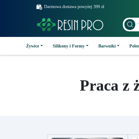
Darmowa dostawa powyżej 399 zł
Żywice
Silikony i Formy
Barwniki
Poler
Praca z 