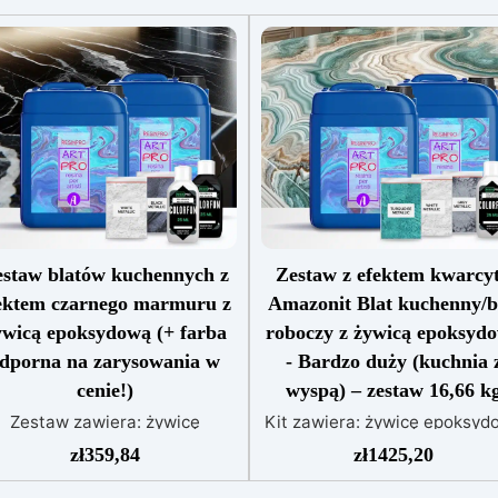
staw blatów kuchennych z
Zestaw z efektem kwarcy
ektem czarnego marmuru z
Amazonit Blat kuchenny/b
ywicą epoksydową (+ farba
roboczy z żywicą epoksyd
dporna na zarysowania w
- Bardzo duży (kuchnia 
cenie!)
wyspą) – zestaw 16,66 k
Zestaw zawiera: żywicę
Kit zawiera: żywicę epoksyd
poksydową Art Pro pigment
Art Pro pigment Sahara
zł
359,84
zł
1425,20
ahara biały pigment Sahara
turkusowy pigment Sahara bi
zarny barwnik biały barwnik
pigment Sahara szary barwn