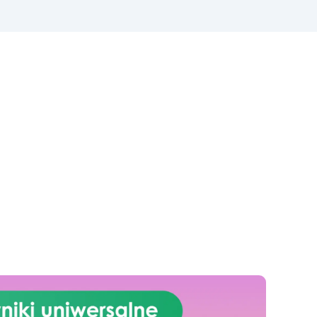
Zrewolucjonizuj swoją kuchnię
taw
dzięki naszemu ekskluzywnemu
do
zestawowi efektu granitu Morze
Bałtyckie w kolorze brązowym
icą
na blat kuchenny z żywicy
 i
epoksydowej. Dzięki swojemu
luksusowemu wykończeniu i
y
niezrównanej wytrzymałości, ten
zestaw zamienia Twoją
y i
przestrzeń kulinarną w
nowoczesne i funkcjonalne
ć
dzieło sztuki. Efekt granitu
Morze Bałtyckie w kolorze
nia
brązowym dodaje rustykalnej
i i
elegancji do Twojej kuchni,
tworząc przytulną i stylową
atmosferę. Wysokiej jakości
żywica epoksydowa nie tylko
sób
doskonale imituje wygląd
prawdziwego granitu, ale
ny
również oferuje powierzchnię
est