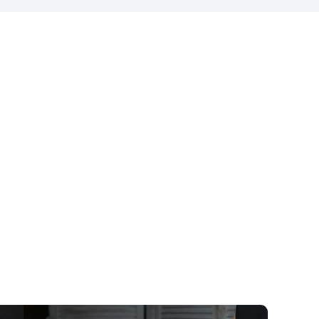
epoksydową (800g) do
ową
wlewania, możliwą do barwienia
ch,
według uznania.
Zawiera białą
m
żywicę poliuretanową (1000g),
i
którą można barwić według
uznania i ma szybki czas
tu
utwardzania (30 minut).
Guma
ał
silikonowa w paście (500g),
łatwa do użycia z proporcją
go
mieszania 1:1, idealna do
go z
tworzenia niestandardowych
form.
W zestawie: pasta
h
barwiąca, wielokrotnego użytku
forma silikonowa oraz rękawice
nitrilowe.
i.
u,
w
icę