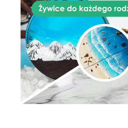
wygląda, ale też imituje
prawdziwy marmur. Idealna do
użytku wewnątrz pomieszczeń,
ten produkt doskonale nadaje
się do odnowienia kuchni lub
łazienki bez kosztów i złożoności
związanych z instalacją
prawdziwych płyt marmurowych.
Aplikacja zestawu efektu
marmuru Carrara jest prosta i
dostępna nawet dla osób bez
wcześniejszego doświadczenia
w pracach rękodzielniczych,
dzięki szczegółowym
instrukcjom prowadzącym
użytkownika przez etapy
przygotowania powierzchni,
mieszania i aplikacji żywicy
epoksydowej, a następnie
uzyskania pożądanego efektu
marmurowego. Wynikiem jest