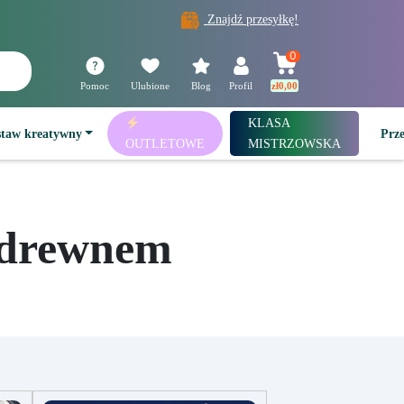
Znajdź przesyłkę!
0
Pomoc
Ulubione
Blog
Profil
zł
0,00
KLASA
staw kreatywny
Prz
OUTLETOWE
MISTRZOWSKA
i drewnem