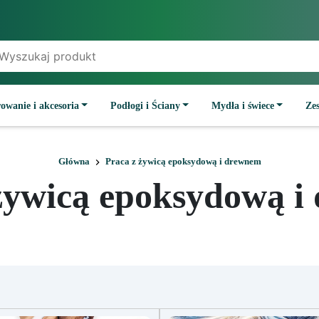
owanie i akcesoria
Podłogi i Ściany
Mydła i świece
Ze
Główna
Praca z żywicą epoksydową i drewnem
żywicą epoksydową 