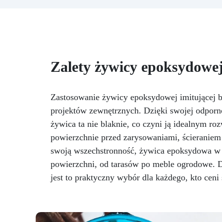
epoksydową to innowacyjny
p
produkt zaprojektowany, aby
za
nadać Twoim blatom
kuchennym, podstawom
me
umywalki lub innym
powierzchniom luksusowy i
Zalety żywicy epoksydowe
elegancki wygląd, imitując
naturalne piękno marmuru
Carrara. Ten zestaw zawiera
wszystko, co potrzebne, aby
ce
Zastosowanie żywicy epoksydowej imitującej be
przekształcić dowolną
projektów zewnętrznych. Dzięki swojej odpor
powierzchnię w zaskakująco
żywica ta nie blaknie, co czyni ją idealnym ro
realistyczną replikę marmuru
powierzchnie przed zarysowaniami, ścieraniem
Carrara, znanego ze swojego
jasnego koloru białego i
swoją wszechstronność, żywica epoksydowa w 
charakterystycznych szarych żył.
powierzchni, od tarasów po meble ogrodowe. D
Zawarta w zestawie żywica
jest to praktyczny wybór dla każdego, kto ceni 
epoksydowa jest formułowana,
aby być wytrzymała, trwała i
łatwa w aplikacji, zapewniając
gładkie i błyszczące
wykończenie, które nie tylko