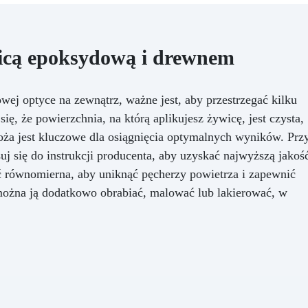
utrzymania powierzchnię. Dzi
zestawowi efekt granitu Az
Bahia, możesz przekształci
swoje przestrzenie z elegancj
icą epoksydową i drewnem
stylem, dodając nieocenio
wartość swojemu domowi
ej optyce na zewnątrz, ważne jest, aby przestrzegać kilku
, że powierzchnia, na którą aplikujesz żywicę, jest czysta,
oża jest kluczowe dla osiągnięcia optymalnych wyników. Prz
j się do instrukcji producenta, aby uzyskać najwyższą jakoś
ć równomierna, aby uniknąć pęcherzy powietrza i zapewnić
można ją dodatkowo obrabiać, malować lub lakierować, w