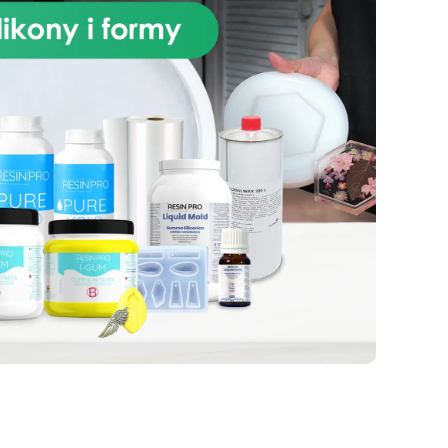
rzy
 do
hia
ład
,
 ją
m
k.
,
ty
y.
 po
latu
,
duje
e