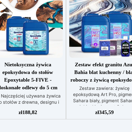
Nietoksyczna żywica
Zestaw efekt granitu Azu
epoksydowa do stołów
Bahia blat kuchenny / bl
Epoxytable 5-FIVE -
roboczy z żywicą epoksyd
doskonałe odlewy do 5 cm
Zestaw zawiera: żywicę
epoksydową Art Pro, pigme
Najczęściej używana żywica
Sahara biały, pigment Saha
o stołów z drewna, designu i
niebieski, pigment Sahara
sterkowania, odpowiednia do
zł
188,82
zł
345,59
fioletowy, barwnik biały, bar
odlewów do 5 cm.
Bardzo
niebieski, alkohol izopropyl
ska egzotermia zapewniająca
99,9% Zestaw efekt granitu A
bezpieczną pracę bez
Bahia do blatów kuchennych