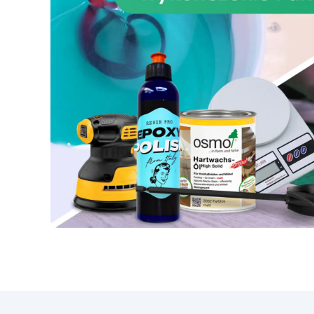
ci
próbę czasu. Jej zaawansowana
ep
formuła została zaprojektowana
naś
tak, aby była łatwa w użyciu,
gwarantując profesjonalne
p
rezultaty nawet dla mniej
doświadczonych. Proces
aplikacji to kreatywne
ud
doświadczenie, które pozwala
za
na personalizację przestrzeni z
pię
nieograniczonymi możliwościami
mo
projektowymi, począwszy od
j
delikatnych żyłek po dynamiczne
fale, tworząc unikalną i przytulną
atmosferę. Zestaw efektu
pr
bursztynowego onyksu nie tylko
będzie piękny, ale także
pr
praktyczny. Wykończona
powierzchnia jest niesamowicie
odporna na plamy, zadrapania i
t
ciepło, co czyni ją idealnym
wyborem do najbardziej