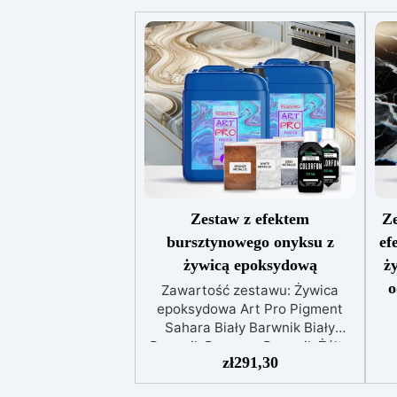
Zestaw z efektem
Ze
bursztynowego onyksu z
ef
żywicą epoksydową
ż
o
Zawartość zestawu: Żywica
epoksydowa Art Pro Pigment
Sahara Biały Barwnik Biały
Barwnik Brązowy Barwnik Żółty
e
zł
291,30
OXIDE Odkryj ukryte piękno
S
swojego domu dzięki naszemu
c