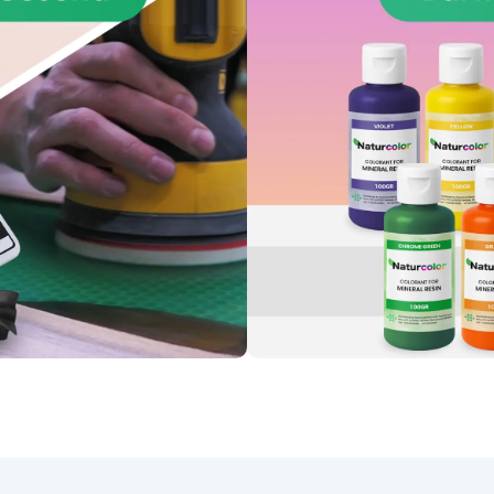
epła. Wysokiej jakości żywica
wzbogacony specjalnymi
oksydowa nie tylko doskonale
pigmentami, które zapewnia
laduje estetykę prawdziwego
jednolite wykończenie i ży
marmuru, ale również
kolory, które nie blakną z
rzewyższa go pod względem
czasem. Jego zaawansowa
wytrzymałości, zapewniając
formuła gwarantuje wyższ
powierzchnię odporną na
odporność na ciepło, zadrap
erzenia, plamy i ciepło, która
i wodę, czyniąc go nie tylk
chowuje swoje nieskazitelne
wyborem estetycznym, ale t
kno przez długi czas. Łatwość
funkcjonalnym do kuchni i
ntażu sprawia, że ten zestaw
łazienek. Łatwy w użyciu, ze
est preferowanym wyborem
zawiera szczegółowe instruk
zarówno dla miłośników
krok po kroku, co czyni go
majsterkowania, jak i
dostępnym nawet dla tych
ofesjonalistów, umożliwiając
którzy nie mają wcześniejsz
szybkie i bezproblemowe
doświadczenia z żywicą
zekształcenie Twojej kuchni.
epoksydową. Bez względu na 
Niezależnie od tego, czy
czy jesteś entuzjastą
całkowicie remontujesz, czy
majsterkowania, czy
ylko unowocześniasz swoją
profesjonalistą, możesz uzys
przestrzeń kuchenną, nasz
zadziwiające rezultaty,