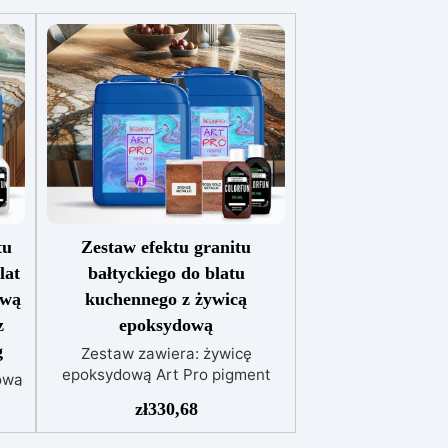
tu
Zestaw efektu granitu
lat
bałtyckiego do blatu
ową
kuchennego z żywicą
z
epoksydową
g
Zestaw zawiera: żywicę
epoksydową Art Pro pigment
ową
Sahara różowe złoto pigment
zł
330,68
Sahara brąz barwnik czarny
ały
izopropanol 99,9%
ik