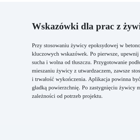
piękna powierzchnia, odporna na
wodę, ciepło i zadrapania, która
wzbogaca wnętrze o
ponadczasowy akcent i klasę.
Wskazówki dla prac z żyw
Przy stosowaniu żywicy epoksydowej w betonow
kluczowych wskazówek. Po pierwsze, upewnij się
sucha i wolna od tłuszczu. Przygotowanie podł
mieszaniu żywicy z utwardzaczem, zawsze stosu
i trwałość wykończenia. Aplikacja powinna by
gładką powierzchnię. Po zastygnięciu żywicy 
zależności od potrzeb projektu.