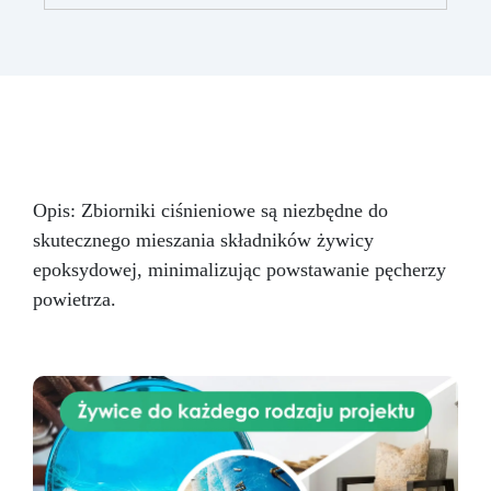
Nr 2. Zestaw startowy z żywicy epoksydowej
+ 100 akcesoriów:500 g przezroczystej żywicy
epoksydowej One to One + 100 przydatnych
akcesoriów do tworzenia biżuterii. Zawiera: 500
g żywicy, 12 dodatków dekoracyjnych, suszone
kwiaty, silikonową formę z literami, breloczki,
końcówki do miniwiertarki, ponad 100
elementów.
Opis: Zbiorniki ciśnieniowe są niezbędne do
skutecznego mieszania składników żywicy
epoksydowej, minimalizując powstawanie pęcherzy
powietrza.