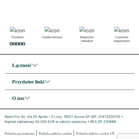
Trustpilot
Szybka dostawa
Bezpieczne
Uczynione
transakcje
bezpiecznym
Łączność
Przydatne linki
O nas
Resin Pro Srl, Via 25 Aprile – Z.I.snc, 19021 Arcola SP VAT: 01473200119 •
Kapitał zakładowy 50 000 EUR w całości opłacony • REA SP-210889
|
|
Polityka prywatności
Polityka plików cookie
Polityka plików cookie UE