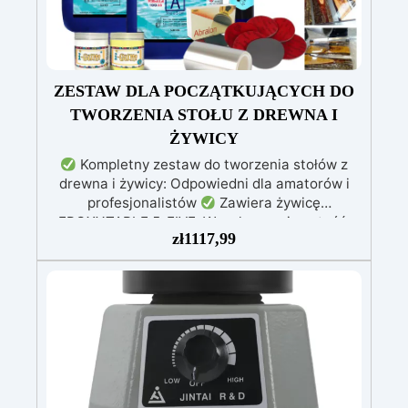
ZESTAW DLA POCZĄTKUJĄCYCH DO
TWORZENIA STOŁU Z DREWNA I
ŻYWICY
Kompletny zestaw do tworzenia stołów z
drewna i żywicy: Odpowiedni dla amatorów i
profesjonalistów
Zawiera żywicę
EPOXYTABLE 5-FIVE: Wysoka przejrzystość,
zł
1117,99
odporna na zarysowania i nieżółknąca, idealna
do zalew o grubości do 5 cm
Materiały do
tworzenia formy: Środek odklejający „Shiny
Shield” i nietoksyczny silikon dla doskonałego
uszczelnienia
Profesjonalny zestaw polerski:
Dyski Mirka i pasta EpoxyPolish dla
perfekcyjnego wykończenia
Dostępne różne
wersje dla różnych rozmiarów stołów: Beginner
(0,3 m²), Pro (0,6 m²), XXL (1,3 m²), w