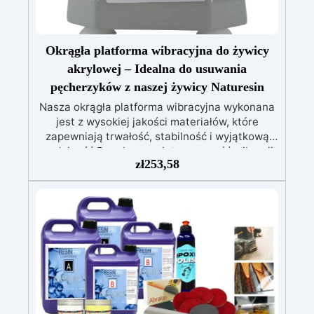
zależności od Twoich potrzeb
Okrągła platforma wibracyjna do żywicy
akrylowej – Idealna do usuwania
pęcherzyków z naszej żywicy Naturesin
Nasza okrągła platforma wibracyjna wykonana
jest z wysokiej jakości materiałów, które
zapewniają trwałość, stabilność i wyjątkową
wydajność.Regulowana intensywność wibracji
zł
253,58
umożliwia skuteczne usuwanie pęcherzyków
powietrza z żywicy, gipsu, zaprawy lub
cementu, uzyskując jednolite i gęste
powierzchnie. Ergonomiczna konstrukcja oraz
intuicyjne pokrętło sprawiają, że urządzenie
jest bardzo łatwe w obsłudze, nawet dla
początkujących. Dodatkowo zoptymalizowana
struktura wewnętrzna zmniejsza hałas podczas
pracy, zapewniając ciche i komfortowe
środowisko. Idealna dla rzemieślników, twórców
form, producentów biżuterii oraz miłośników