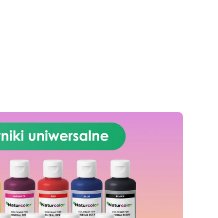
proszek metalizowany w kolorze
ową
złota rękawiczki i narzędzia do
de 5
mieszania a także szczegółowy
 i
przewodnik krok po kroku, który
sz
wyjaśnia cały proces. Możesz
a
eksperymentować z techniką
.
geodów, aby uzyskać szczególny
i
efekt wizualny, warstwować
z
kolory dla abstrakcyjnego
ane
wzornictwa lub tworzyć różne i
eło
oryginalne wzory na wazonie.
ć
Każda stworzona rzecz będzie
nia
odzwierciedlać Twój osobisty
uś,
styl: otrzymasz prawdziwe dzieło
wy,
sztuki wykonane ręcznie, które
y
ozdobi każdy kąt Twojego domu
lub będzie idealnym prezentem
dla kogoś wyjątkowego
z
Jesteś gotowy na eksplorację
ę
świata żywicy, tworząc
w
spektakularne wazy? Odkryj
przyjemność tworzenia waz z