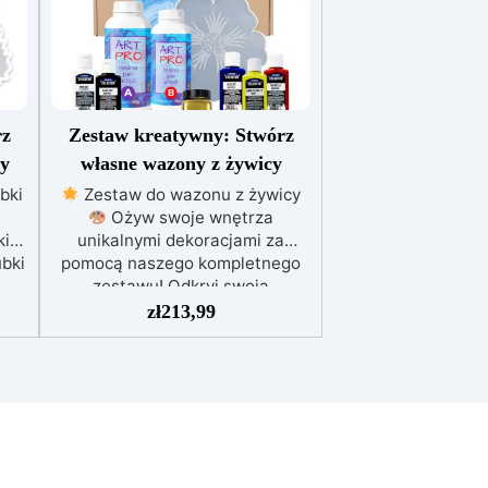
rz
Zestaw kreatywny: Stwórz
cy
własne wazony z żywicy
bki
Zestaw do wazonu z żywicy
Ożyw swoje wnętrza
ki
unikalnymi dekoracjami za
bki
pomocą naszego kompletnego
zestawu! Odkryj swoją
bki
kreatywność i ozdób swoje
zł
213,99
wnętrze pięknymi, ręcznie
wój
robionymi wazonami
Ten
zestaw zawiera wszystko, czego
potrzebujesz, aby zacząć: 830
gramów żywicy epoksydowej
formę silikonową do wazonu 5
ć:
kolorów specjalnych do żywicy