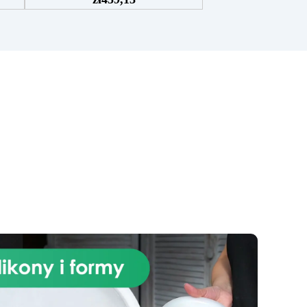
epoksydową Art Pro, Czarny
pigment Sahara czarny barwnik
owy
Holograficzny srebrny brokat
OPALIZUJĄCY BROKAT
ści
niebiesko-zielony Farba
a
Polishield Gloss 100 odporna na
zarysowania alkohol
c
izopropylowy 99,9% Przekształć
 się
swoją kuchnię w oazę luksusu
j
dzięki naszemu ekskluzywnemu
en
zestawowi Granit Black Galaxy,
wzbogaconemu o błyszczące
brokaty, do blatu roboczego z
żywicy epoksydowej. Ten zestaw
oferuje nowoczesną i luksusową
estetykę, dodając nutę
iu,
wyrafinowania do Twojej
o
przestrzeni kulinarnej. Granit
znym
Black Galaxy, z jego lśniącymi
la
drobinkami, tworzy zaskakujący
mi
efekt wizualny, który