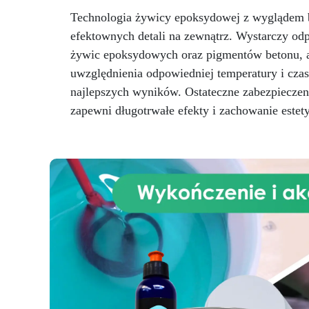
Dostępne w Dwóch Rozmiarach:
Technologia żywicy epoksydowej z wyglądem be
Opakowania 10 g i 100 g,
spe
dostosowane do różnych
efektownych detali na zewnątrz. Wystarczy od
potrzeb użytkowników.
pr
żywic epoksydowych oraz pigmentów betonu, a
Szeroka Paleta Kolorów: Bogata
kr
uwzględnienia odpowiedniej temperatury i czasu
gama metalicznych i perłowych
si
odcieni, w tym złoto, miedź,
e
najlepszych wyników. Ostateczne zabezpieczen
niebieski, zielony i wiele innych.
zapewni długotrwałe efekty i zachowanie este
i
mo
el
l
do
w
aby
p
kre