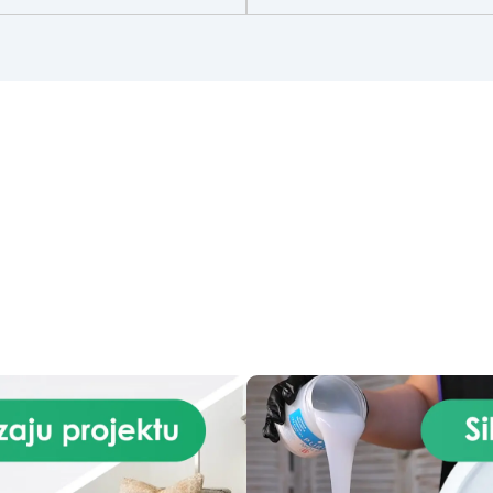
wielokrotnego użytku.
29 przydatnych akcesoriów do
Mieszalnik anty-pęcherzyk
rzenia biżuterii. Zawiera: 500
do mieszania żywicy
g żywicy, 10 barwników, 3
epoksydowej to wysokiej jako
igmenty, pipety, patyczki do
narzędzie, które pozwala n
szania, rękawiczki i kubeczki.
uzyskanie perfekcyjnego i
Nr 2. Zestaw startowy z
jednolitego mieszania żywi
żywicy epoksydowej + 100
epoksydowych bez tworzenia
esoriów:500 g przezroczystej
pęcherzyków. Dzięki swoje
wicy epoksydowej One to One
innowacyjnej technologii, t
 100 przydatnych akcesoriów
mieszalnik gwarantuje
 tworzenia biżuterii. Zawiera:
profesjonalne rezultaty,
500 g żywicy, 12 dodatków
redukując czas i wysiłek
koracyjnych, suszone kwiaty,
potrzebny do mieszania.
silikonową formę z literami,
Ponadto mieszalnik z
breloczki, końcówki do
mieszaniem jest łatwy w użyc
miniwiertarki, ponad 100
czyszczeniu i wielokrotneg
elementów.
użytku, co czyni go ekologic
i ekonomicznym wyborem d
osób pracujących z żywica
epoksydowymi. Zalety: