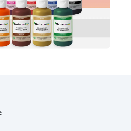
podstaw i urządź swój dom w
naprawdę unikalny sposób
Zacznij tworzyć!
ć