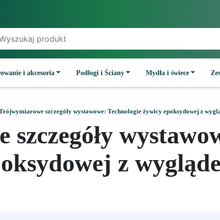
owanie i akcesoria
Podłogi i Ściany
Mydła i świece
Ze
Trójwymiarowe szczegóły wystawowe: Technologie żywicy epoksydowej z wygl
 szczegóły wystawow
poksydowej z wygląd