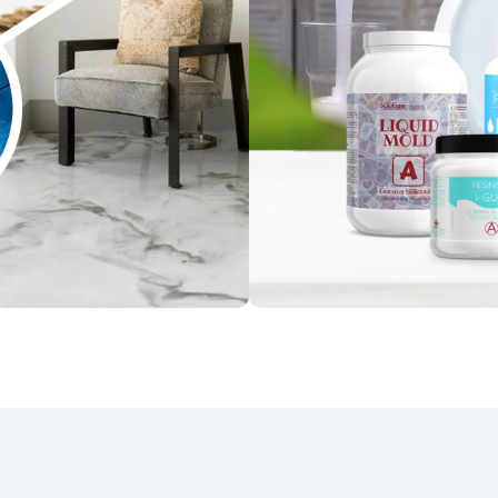
Zapobiega tworzeniu się
pęcherzyków podczas
mieszania: dzięki delikatne
mieszaniu, mieszalnik zapob
tworzeniu się pęcherzyków
zapewniając jednolite i
perfekcyjne mieszanie żyw
epoksydowych.
Gwarantu
perfekcyjne mieszanie żywi
dzięki innowacyjnej technolog
mieszalnik pozwala uzyska
perfekcyjne i jednolite miesz
żywic epoksydowych,
zapewniając profesjonaln
rezultaty.
Łatwy w użyci
czyszczeniu i wielokrotneg
użytku: mieszalnik jest
zaprojektowany tak, aby by
łatwy w użyciu nawet dla o
bez doświadczenia w miesza
żywic. Ponadto, jest łatwy 
czyszczenia i wielokrotneg