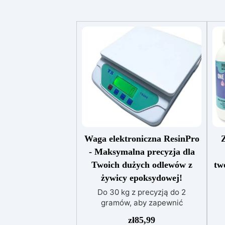
Waga elektroniczna ResinPro
Z
- Maksymalna precyzja dla
Twoich dużych odlewów z
tw
żywicy epoksydowej!
Do 30 kg z precyzją do 2
gramów, aby zapewnić
doskonałość w twoich twórczych
akc
zł
85,99
projektach. Precyzja na
ży