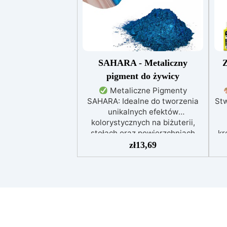
SAHARA - Metaliczny
Z
pigment do żywicy
Metaliczne Pigmenty
SAHARA: Idealne do tworzenia
Stw
unikalnych efektów
kolorystycznych na biżuterii,
stołach oraz powierzchniach
kr
drewnianych i betonowych.
zł
13,69
Wysoka Odporność na UV: Kolory
prz
pozostają intensywne i nie
ory
ulegają zmianie z upływem
z
czasu.
Wszechstronność
ws
Zastosowania: Doskonałe do
żywicy epoksydowej, rękodzieła,
ż
modelarstwa i dekoracji.