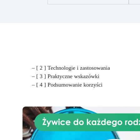
najwyższym poziomie: Waga
+ 
ResinPro jest precyzyjna do 2
two
gramów, umożliwiając ważenie
do 30 kg, co zapewnia
p
maksymalną dokładność przy
mie
odlewie żywicy epoksydowej.
Wysoka Pojemność: Z
pojemnością ważenia do 30 kg,
akc
idealna także do dużych
ży
odlewów, takich jak stoły z
+
– [ 2 ] Technologie i zastosowania
drewna i żywicy. Wyższa
do
– [ 3 ] Praktyczne wskazówki
Wydajność: Zmniejsza ryzyko
– [ 4 ] Podsumowanie korzyści
egzotermii, która mogłaby
de
zagrażać końcowemu
rezultatowi. Wykonując
wszystko jednym odlewem,
minimalizujesz błędy i
oszczędzasz czas.
Wiarygodność: Zapewnia Ci
pewność doskonałego rezultatu,
zgodnego z Twoimi