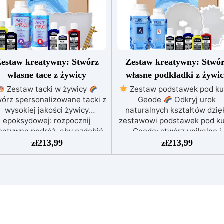
estaw kreatywny: Stwórz
Zestaw kreatywny: Stwó
własne tace z żywicy
własne podkładki z żywi
Zestaw tacki w żywicy
Zestaw podstawek pod ku
órz spersonalizowane tacki z
Geode
Odkryj urok
wysokiej jakości żywicy
naturalnych kształtów dzię
epoksydowej: rozpocznij
zestawowi podstawek pod ku
eatywną podróż, aby ozdobić
Geode: stwórz unikalne i
swój dom
Ożyw swoją
oryginalne podstawki pod ku
zł
213,99
zł
213,99
estrzeń za pomocą unikalnej i
Stwórz designerskie
ginalnej tacki dzięki naszemu
przedmioty, które ozdobią T
estawowi!
Dostarczamy Ci
dom i stworzą wyjątkową
zystko, czego potrzebujesz,
atmosferę dzięki Twoim
aby rozpocząć: 830 gramów
rękodziełom! Ten zestaw
ywicy epoksydowej wysokiej
zawiera wszystko, czego
jakości; formę do tacki z
potrzebujesz, aby rozpoczą