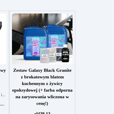
owy
Zestaw Galaxy Black Granite
z brokatowym blatem
kuchennym z żywicy
epoksydowej (+ farba odporna
 i
na zarysowania wliczona w
cenę!)
owy
Zestaw zawiera: żywicę
zł
439,13