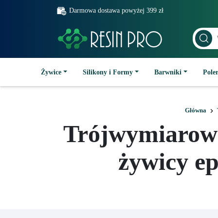
Darmowa dostawa powyżej 399 zł
Żywice
Silikony i Formy
Barwniki
Poler
Główna
Trójwymiarowe
żywicy e