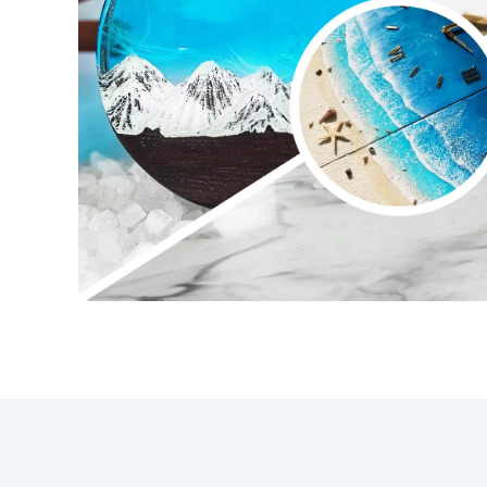
oczekiwaniami. Elektroniczna
waga ResinPro to niezbędne
narzędzie dla osób pracujących
z żywicą epoksydową. Bez
względu na to, czy tworzysz
dzieła sztuki, czy duże stoły z
drewna i żywicy, waga ResinPro
pozwala dokładnie odmierzyć
potrzebną ilość żywicy,
minimalizując błędy i
zapewniając idealny końcowy
rezultat, w jednym
przygotowaniu. Na co jeszcze
czekasz? Dodaj Elektroniczną
Wagę ResinPro do swojego
koszyka!