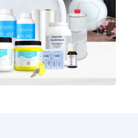
natychmiast przyciąga uwagę. W
połączeniu z trwałością i
odpornością żywicy
mu
epoksydowej, ten zestaw
iega
zapewnia solidną powierzchnię,
,
odporną na uderzenia i łatwą do
utrzymania w czystości. Łatwy w
ic
instalacji i gwarantujący
je
profesjonalny efekt, nasz zestaw
c:
jest idealny zarówno do
ii,
projektów renowacyjnych, jak i
ć
do majsterkowania. Przekształć
anie
swoją kuchnię w elegancką i
funkcjonalną przestrzeń dzięki
e
naszemu zestawowi Granit Black
u,
Galaxy do blatu roboczego z
o
żywicy epoksydowej i pozwól,
aby Twoja kuchnia lśniła
ł
blaskiem i stylem.
sób
niu
do
o