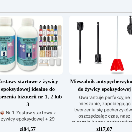
estawy startowe z żywicy
Mieszalnik antypęcherzyk
epoksydowej idealne do
do żywicy epoksydowej
orzenia biżuterii nr 1, 2 lub
Gwarantuje perfekcyjne
mieszanie, zapobiegając
3
tworzeniu się pęcherzyków
Nr 1. Zestaw startowy z
oszczędzając czas, nasz
żywicy epoksydowej + 29
mieszalnik anty-pęcherzyk
esoriów:500 g przezroczystej
jest łatwy w użyciu i
zł
84,57
zł
17,07
wicy epoksydowej One to One