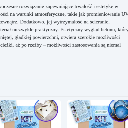
użytku, co czyni go ekologic
czesne rozwiązanie zapewniające trwałość i estetykę w
i ekonomicznym wyborem.
ności na warunki atmosferyczne, takie jak promieniowanie U
Oszczędza czas: dzięki
 zewnątrz. Dodatkowo, jej wytrzymałość na ścieranie,
innowacyjnej technologii,
mieszalnik pozwala uzyska
ateriał niezwykle praktyczny. Estetyczny wygląd betonu, któr
perfekcyjne i jednolite miesz
iętej, gładkiej powierzchni, otwiera szerokie możliwości
żywic epoksydowych szybko
cieżki, aż po rzeźby – możliwości zastosowania są niemal
łatwo, oszczędzając czas 
wysiłek. Jeśli chcesz uzysk
profesjonalne rezultaty w
mieszaniu żywic epoksydowyc
oszczędzić czas i wysiłek, k
nasz mieszalnik anty-
pęcherzykowy już dziś.