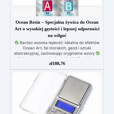
Ocean Resin – Specjalna żywica do Ocean
Art o wysokiej gęstości i lepszej odporności
na wilgoć
Bardzo wysoka lepkość: Idealna do efektów
Ocean Art, fal morskich, geod i sztuki
abstrakcyjnej, zachowując oryginalne wzory
Odporna na promieniowanie UV: Zapobiega
zł
188,76
żółknięciu i utrzymuje intensywne kolory przez
długi czas
Dostosowana do wysokiej
wilgotności: Zapewnia zawsze błyszczące i
trwałe rezultaty
Błyszcząca,
samopoziomująca, bezzapachowa i
bezrozpuszczalnikowa: Bezpieczna po
utwardzeniu
Idealna do powłok ochronnych,
paneli artystycznych i obrazów: Przekształca
każdy projekt w dzieło sztuki