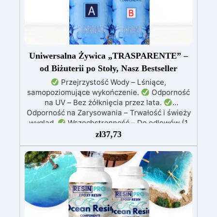
Uniwersalna Żywica „TRASPARENTE” –
od Biżuterii po Stoły, Nasz Bestseller
Przejrzystość Wody – Lśniące,
samopoziomujące wykończenie.
Odporność
na UV – Bez żółknięcia przez lata.
Odporność na Zarysowania – Trwałość i świeży
wygląd.
Wszechstronność – Do odlewów (1
mm–2 cm), powłok, biżuterii, stołów i dzieł
zł
37,73
sztuki.
Łatwość Użycia – Niska lepkość, brak
pęcherzyków powietrza.
Profesjonalne
Wyniki – Idealna do hobbystycznych i
zaawansowanych projektów.