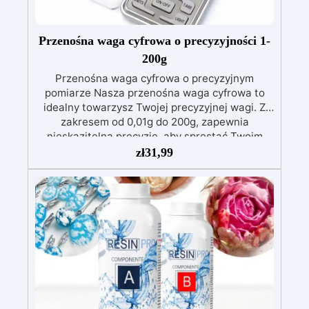
Przenośna waga cyfrowa o precyzyjności 1-
200g
Przenośna waga cyfrowa o precyzyjnym
pomiarze Nasza przenośna waga cyfrowa to
idealny towarzysz Twojej precyzyjnej wagi. Z
zakresem od 0,01g do 200g, zapewnia
nieskazitelną precyzję, aby sprostać Twoim
najbardziej dokładnym wymaganiom.
zł
31,99
Podświetlany wyświetlacz LED zapewnia
czytelność nawet w warunkach słabego
oświetlenia, a kieszonkowe rozmiary sprawiają,
że jest wygodna do noszenia wszędzie. Główne
cechy: Możliwość ważenia od 0,01g do 200g.
Podświetlany wyświetlacz LED dla łatwej
czytelności. Kieszonkowy rozmiar, idealny do
użytku w podróży. Idealna do precyzyjnego
ważenia komponentów żywicy epoksydowej i
innych materiałów. Dlaczego warto wybrać