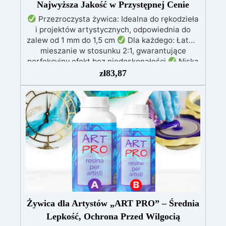
Najwyższa Jakość w Przystępnej Cenie
Przezroczysta żywica: Idealna do rękodzieła
i projektów artystycznych, odpowiednia do
zalew od 1 mm do 1,5 cm
Dla każdego: Łatwe
mieszanie w stosunku 2:1, gwarantujące
perfekcyjny efekt bez niedoskonałości
Niska
lepkość: Zapewnia odlewy bez pęcherzyków,
zł
83,87
kompatybilna z drewnem, silikonem, szkłem,
metalem i innymi materiałami
Bezpieczna po
utwardzeniu: Nietoksyczna, bezpieczna dla
skóry, wolna od BPA i rozpuszczalników (VOC
Free)
Błyszcząca i samopoziomująca: Z
filtrami UV przeciw żółknięciu dla trwałego i
lśniącego wykończenia
Żywica dla Artystów „ART PRO” – Średnia
Lepkość, Ochrona Przed Wilgocią