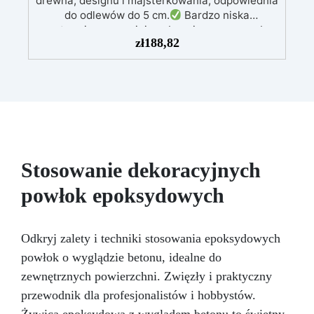
drewna, designu i majsterkowania, odpowiednia
minimalizując błędy i zapewniając idealny
końcowy rezultat, w jednym przygotowaniu. Na
do odlewów do 5 cm.
Bardzo niska
egzotermia zapewniająca bezpieczną pracę bez
co jeszcze czekasz? Dodaj Elektroniczną Wagę
zł
188,82
przegrzewania.
ResinPro do swojego koszyka!
Odporna na zarysowania i
żółknięcie dzięki filtrom UV i wysokiej jakości
mechanicznej.
Niska lepkość, eliminująca
pęcherzyki powietrza i zapewniająca gładkie
wykończenie.
Bezpieczna i nietoksyczna,
wolna od BPA/VOC, certyfikowana do
długotrwałego kontaktu ze skórą.
Stosowanie dekoracyjnych
powłok epoksydowych
Odkryj zalety i techniki stosowania epoksydowych
powłok o wyglądzie betonu, idealne do
zewnętrznych powierzchni. Zwięzły i praktyczny
przewodnik dla profesjonalistów i hobbystów.