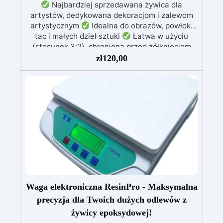
Najbardziej sprzedawana żywica dla
artystów, dedykowana dekoracjom i zalewom
artystycznym
Idealna do obrazów, powłok,
tac i małych dzieł sztuki
Łatwa w użyciu
(stosunek 3:2), chroniona przed żółknięciem
dzięki specjalnym filtrom UV
Gęsta formuła:
zł
120,00
nie kapie, utrzymując precyzyjne i czyste wzory
Utwardza się w 12-24 godziny, zapewniając
błyszczącą i lśniącą powierzchnię
Waga elektroniczna ResinPro - Maksymalna
precyzja dla Twoich dużych odlewów z
żywicy epoksydowej!