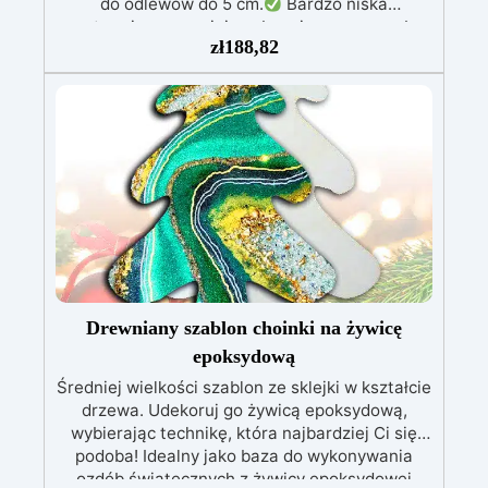
do odlewów do 5 cm.
Bardzo niska
egzotermia zapewniająca bezpieczną pracę bez
zł
188,82
przegrzewania.
Odporna na zarysowania i
żółknięcie dzięki filtrom UV i wysokiej jakości
mechanicznej.
Niska lepkość, eliminująca
pęcherzyki powietrza i zapewniająca gładkie
wykończenie.
Bezpieczna i nietoksyczna,
wolna od BPA/VOC, certyfikowana do
długotrwałego kontaktu ze skórą.
Drewniany szablon choinki na żywicę
epoksydową
Średniej wielkości szablon ze sklejki w kształcie
drzewa. Udekoruj go żywicą epoksydową,
wybierając technikę, która najbardziej Ci się
podoba! Idealny jako baza do wykonywania
ozdób świątecznych z żywicy epoksydowej