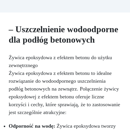
artystycznych podłóg oraz do projektów DIY.
Oryginalna formuła „ART PRO” zapewnia
długotrwałe gładkie i błyszczące wykończenie
najwyższej jakości. Nasze najlepiej sprzedające
się rozwiązanie podłogowe charakteryzuje się
– Uszczelnienie wodoodporne
doskonałą odpornością na duży ruch pieszy i
dla podłóg betonowych
samochodowy. Idealna zarówno dla
majsterkowiczów / użytkowników domowych,
jak i dla użytkowników przemysłowych. Łatwa w
aplikacji, powierzchnia nadaje się do
Żywica epoksydowa z efektem betonu do użytku
ponownego użytku w ciągu 24 godzin.
zewnętrznego
Przezroczysty, samopoziomujący, odporny na
Żywica epoksydowa z efektem betonu to idealne
promieniowanie UV system epoksydowy, który
tworzy twardą i błyszczącą warstwę ochronną
rozwiązanie do wodoodpornego uszczelnienia
dla odlewów o grubości do 1cm. Powierzchnia
podłóg betonowych na zewnątrz. Połączenie żywicy
jest idealnie gładka i odporna na wilgoć.
epoksydowej z efektem betonu oferuje liczne
Bezrozpuszczalnikowa i bezzapachowa żywica
korzyści i cechy, które sprawiają, że to zastosowanie
epoksydowa. Niska wrażliwość na wilgoć
pozwala na pracę w każdych warunkach
jest szczególnie atrakcyjne:
atmosferycznych. Idealna do każdego typu
podłóg: – garażowe podłogi epoksydowe –
Odporność na wodę:
Żywica epoksydowa tworzy
fabryczne podłogi epoksydowe – domowe