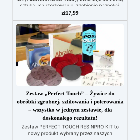
sztuka, majsterkowanie, zdobienie paznokci.
Sposób użycia: umieść na podłożu, tworząc
zł
17,99
dowolny wzór, a następnie wlej na nie żywicę.
Poczekaj, aż żywica stężeje. Można kolorować
dowolnym barwnikiem.
Zestaw „Perfect Touch” – Żywice do
obróbki zgrubnej, szlifowania i polerowania
– wszystko w jednym zestawie, dla
doskonałego rezultatu!
Zestaw PERFECT TOUCH RESINPRO KIT to
nowy produkt wybrany przez naszych
ekspertów, aby maksymalnie udoskonalić Twoje