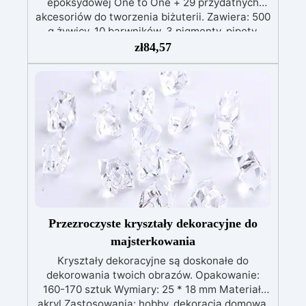
epoksydowej One to One + 29 przydatnych
akcesoriów do tworzenia biżuterii. Zawiera: 500
g żywicy, 10 barwników, 3 pigmenty, pipety,
patyczki do mieszania, rękawiczki i kubeczki.
zł
84,57
Nr 2. Zestaw startowy z żywicy epoksydowej
+ 100 akcesoriów:500 g przezroczystej żywicy
epoksydowej One to One + 100 przydatnych
akcesoriów do tworzenia biżuterii. Zawiera: 500
g żywicy, 12 dodatków dekoracyjnych, suszone
kwiaty, silikonową formę z literami, breloczki,
końcówki do miniwiertarki, ponad 100
elementów.
Przezroczyste kryształy dekoracyjne do
majsterkowania
Kryształy dekoracyjne są doskonałe do
dekorowania twoich obrazów. Opakowanie:
160-170 sztuk Wymiary: 25 * 18 mm Materiał:
akryl Zastosowania: hobby, dekoracja domowa,