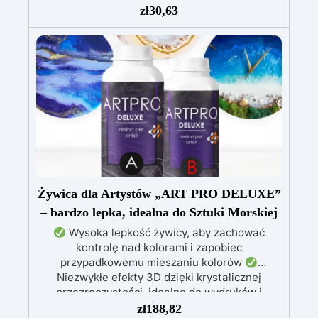
Dodaj brokat, wyskakujące pigmenty, aby
zł
30,63
stworzyć spersonalizowany prezent, deskę do
krojenia, pudełko na biżuterię i wszystko, co
podpowie Twoja wyobraźnia. Wymiary: ok. 12,5
x 20 wys. x 0,5 cm grubości Zalecana technika:
Pour Paint
Żywica dla Artystów „ART PRO DELUXE”
– bardzo lepka, idealna do Sztuki Morskiej
Wysoka lepkość żywicy, aby zachować
kontrolę nad kolorami i zapobiec
przypadkowemu mieszaniu kolorów
Niezwykłe efekty 3D dzięki krystalicznej
przezroczystości, idealne do wydruków i
obrazów
Nie kapie: wszechstronna aplikacja
zł
188,82