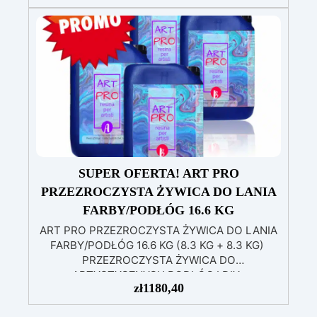
na powierzchniach pochylonych, pionowych lub
zakrzywionych, idealna do malowania i powłok
Odporna na wilgoć, z błyszczącą i ochronną
powierzchnią, odpowiednia do każdego
środowiska
Bezpieczna i bezzapachowa,
wolna od rozpuszczalników i BPA, idealna do
komfortowej i przyjemnej pracy
SUPER OFERTA! ART PRO
PRZEZROCZYSTA ŻYWICA DO LANIA
FARBY/PODŁÓG 16.6 KG
ART PRO PRZEZROCZYSTA ŻYWICA DO LANIA
FARBY/PODŁÓG 16.6 KG (8.3 KG + 8.3 KG)
PRZEZROCZYSTA ŻYWICA DO
ARTYSTYCZNYCH PODŁÓG I DIY
zł
1180,40
Wysokowydajna przezroczysta żywica to
dwuskładnikowy produkt przeznaczony do