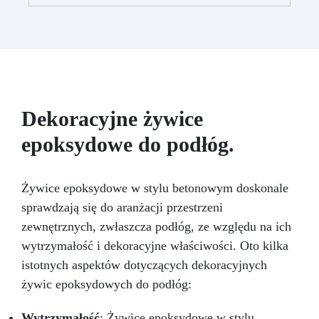
domu, sztuki piękne, majsterkowanie. Sposób
grubości około milimetra i niezbyt agresywnych
użycia: umieść na bazie tworząc wybrany przez
ziarnach: 500, 1000, 2000, 3000, 4000. W
siebie wzór, a następnie wylej na wierzch
zestawie znajduje się również opakowanie
żywicę. Poczekaj, aż żywica stwardnieje.
kremu epoksydowego do polerowania.
Możliwość barwienia dowolnym barwnikiem.
Dekoracyjne żywice
epoksydowe do podłóg.
Żywice epoksydowe w stylu betonowym doskonale
sprawdzają się do aranżacji przestrzeni
zewnętrznych, zwłaszcza podłóg, ze względu na ich
wytrzymałość i dekoracyjne właściwości. Oto kilka
istotnych aspektów dotyczących dekoracyjnych
żywic epoksydowych do podłóg:
Wytrzymałość
: Żywice epoksydowe w stylu