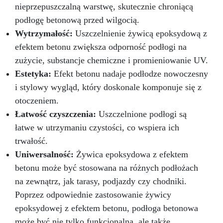
nieprzepuszczalną warstwę, skutecznie chroniącą
podłogi epoksydowe 3D – kwasoodporne
podłogi epoksydowe Zastosowanie: –
podłogę betonową przed wilgocią.
garażowe podłogi epoksydowe, fabryczne
Wytrzymałość:
Uszczelnienie żywicą epoksydową z
podłogi epoksydowe, domowe podłogi
efektem betonu zwiększa odporność podłogi na
epoksydowe 3D, podłogi biurowe,
zużycie, substancje chemiczne i promieniowanie UV.
kwasoodporne podłogi epoksydowe; – dzieła
sztuki, tworzenie obiektów artystycznych
Estetyka:
Efekt betonu nadaje podłodze nowoczesny
(obrazy, panele, itp.) techniką “fluid-art”; –
i stylowy wygląd, który doskonale komponuje się z
pokrycie powierzchni, przedmiotów i mebli, by
otoczeniem.
kolor nabrał głębi i blasku; – betonowe blaty
kuchenne; – tworzenie efektu 3D między innymi
Łatwość czyszczenia:
Uszczelnione podłogi są
na wydrukach, zdjęciach i obrazach; –
łatwe w utrzymaniu czystości, co wspiera ich
utrwalanie wypełniaczy (elementy dekoracyjne,
trwałość.
szkło, kamień, kwarc, itd.) – stworzenie idealnie
Uniwersalność:
Żywica epoksydowa z efektem
przezroczystej warstwy ochronnej na Twoich
projektach.
betonu może być stosowana na różnych podłożach
na zewnątrz, jak tarasy, podjazdy czy chodniki.
Poprzez odpowiednie zastosowanie żywicy
epoksydowej z efektem betonu, podłoga betonowa
może być nie tylko funkcjonalna, ale także