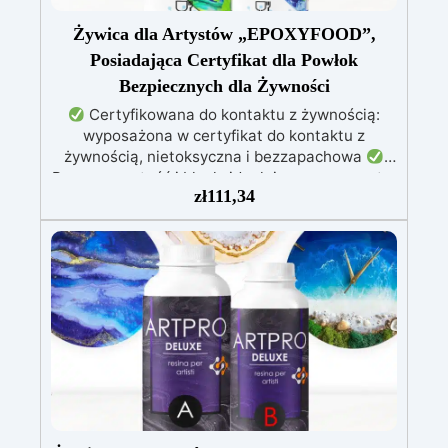
Żywica dla Artystów „EPOXYFOOD”,
Posiadająca Certyfikat dla Powłok
Bezpiecznych dla Żywności
Certyfikowana do kontaktu z żywnością:
wyposażona w certyfikat do kontaktu z
żywnością, nietoksyczna i bezzapachowa
Przezroczystość i blask: idealnie przezroczyste,
zł
111,34
błyszczące i samopoziomujące wykończenie po
katalizie
Odporność i trwałość: odporna na
zarysowania, chemikalia i zużycie, zapewniając
trwałe kreacje
Łatwość użycia: stosunek
mieszania 100:55, czas pracy do 10 godzin i
pełna kataliza w ciągu 24-48 godzin
Kreatywna wszechstronność: idealna do powłok
(1-5 mm), zalew artystycznych (do 1 cm)