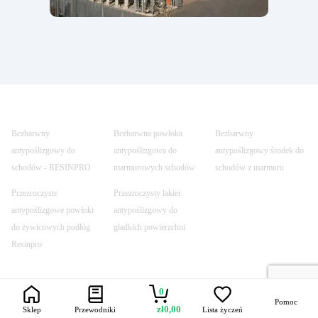
Bezbarwny
Bezbarwna powłoka
Bezbarwny
antypoślizgowy do
antypoślizgowa do
antypoślizgowy środek do
schodów - RESINPRO
marmurowych schodów
schodów z marmuru
Przezroczyste
Przezroczysty lakier
antypoślizgowe powłoki
antypoślizgowy do
do żywicowych podłóg
gładkich powierzchni
Resinpro
0
Pomoc
Trustpilot
Szybka dostawa
Bezpieczne
Uczynione
zł
0,00
Sklep
Przewodniki
Lista życzeń
transakcje
bezpiecznym