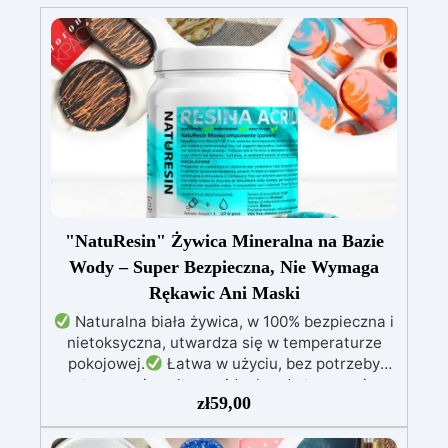
"NatuResin" Żywica Mineralna na Bazie
Wody – Super Bezpieczna, Nie Wymaga
Rękawic Ani Maski
Naturalna biała żywica, w 100% bezpieczna i
nietoksyczna, utwardza się w temperaturze
pokojowej.
Łatwa w użyciu, bez potrzeby
stosowania ochrony, idealna do tworzenia
zł
59,00
biżuterii, rzeźb i dekoracji.
Ekologiczna
formuła na bazie wody, bezpieczna alternatywa
dla tradycyjnych żywic.
Odpowiednia także