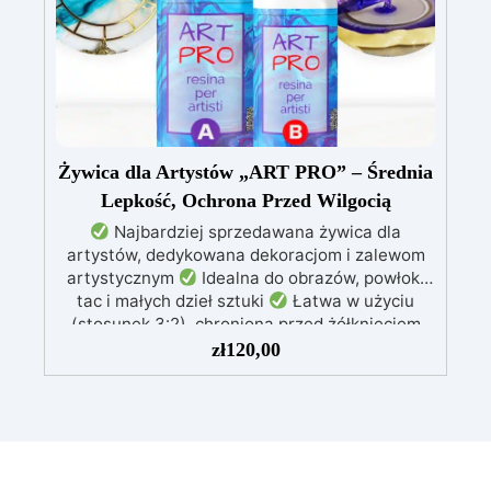
Free)
Błyszcząca i samopoziomująca: Z
filtrami UV przeciw żółknięciu dla trwałego i
lśniącego wykończenia
Żywica dla Artystów „ART PRO” – Średnia
Lepkość, Ochrona Przed Wilgocią
Najbardziej sprzedawana żywica dla
artystów, dedykowana dekoracjom i zalewom
artystycznym
Idealna do obrazów, powłok,
tac i małych dzieł sztuki
Łatwa w użyciu
(stosunek 3:2), chroniona przed żółknięciem
dzięki specjalnym filtrom UV
Gęsta formuła:
zł
120,00
nie kapie, utrzymując precyzyjne i czyste wzory
Utwardza się w 12-24 godziny, zapewniając
błyszczącą i lśniącą powierzchnię