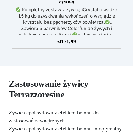
żywicą
Kompletny zestaw z żywicą iCrystal o wadze
1,5 kg do uzyskiwania wykończeń o wyglądzie
kryształu bez pęcherzyków powietrza.
Zawiera 5 barwników Colorfun do żywych i
unikalnych personalizacji.
Łatwy w użyciu, z
proporcją mieszania 2:1, idealny dla
zł
171,99
początkujących.
Odporność na zarysowania,
żółknięcie i super błyszcząca powierzchnia.
Uniwersalny: idealny do stołów, biżuterii, dzieł
sztuki i osadzania elementów.
Zastosowanie żywicy
Terrazzoresine
Żywica epoksydowa z efektem betonu do
zastosowań zewnętrznych
Żywica epoksydowa z efektem betonu to optymalny