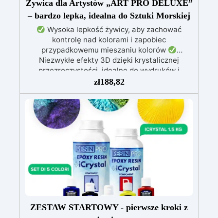
Żywica dla Artystów „ART PRO DELUXE”
– bardzo lepka, idealna do Sztuki Morskiej
Wysoka lepkość żywicy, aby zachować
kontrolę nad kolorami i zapobiec
przypadkowemu mieszaniu kolorów
Niezwykłe efekty 3D dzięki krystalicznej
przezroczystości, idealne do wydruków i
obrazów
Nie kapie: wszechstronna aplikacja
zł
188,82
na powierzchniach pochylonych, pionowych lub
zakrzywionych, idealna do malowania i powłok
Odporna na wilgoć, z błyszczącą i ochronną
powierzchnią, odpowiednia do każdego
środowiska
Bezpieczna i bezzapachowa,
wolna od rozpuszczalników i BPA, idealna do
komfortowej i przyjemnej pracy
ZESTAW STARTOWY - pierwsze kroki z