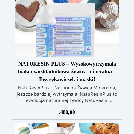
dla dzieci, idealna do użytku domowego bez
ryzyka.
Wielofunkcyjna i wszechstronna,
gotowa w zaledwie 30 minut, umożliwiając
szybkie i kreatywne projekty.
NATURESIN PLUS – Wysokowytrzymała
biała dwuskładnikowa żywica mineralna –
Bez rękawiczek i maski!
NatuResinPlus – Naturalna Żywica Mineralna,
jeszcze bardziej wytrzymała. NatuResinPlus to
ewolucja naturalnej żywicy NatuResin:
zachowuje mineralne pochodzenie i
zł
80,00
strukturalny wygląd NatureResin, ale zastępuje
wodę akrylowym płynem na bazie wody
(dołączonym do zestawu), który zwiększa
odporność, elastyczność i wodoodporność.