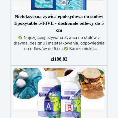
Nietoksyczna żywica epoksydowa do stołów
Epoxytable 5-FIVE - doskonałe odlewy do 5
cm
Najczęściej używana żywica do stołów z
drewna, designu i majsterkowania, odpowiednia
do odlewów do 5 cm.
Bardzo niska
egzotermia zapewniająca bezpieczną pracę bez
zł
188,82
przegrzewania.
Odporna na zarysowania i
żółknięcie dzięki filtrom UV i wysokiej jakości
mechanicznej.
Niska lepkość, eliminująca
pęcherzyki powietrza i zapewniająca gładkie
wykończenie.
Bezpieczna i nietoksyczna,
wolna od BPA/VOC, certyfikowana do
długotrwałego kontaktu ze skórą.