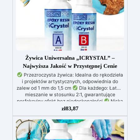
Efekt? Trwalsze, odporne na uderzenia i
niechłonne przedmioty – idealne do tworzenia
świeczników, mydelniczek i elementów
dekoracyjnych odpornych na wilgoć. Główne
cechy:
Większa odporność na uderzenia i
elastyczność
Wodoodporność bez
dodatkowych zabiegów
Formuła na bazie
wody – bezpieczna i ekologiczna
Łatwa do
odlewania, barwienia i wykańczania
Gładkie,
Żywica Uniwersalna „ICRYSTAL” –
precyzyjne i personalizowane powierzchnie
Najwyższa Jakość w Przystępnej Cenie
Przezroczysta żywica: Idealna do rękodzieła
i projektów artystycznych, odpowiednia do
zalew od 1 mm do 1,5 cm
Dla każdego: Łatwe
mieszanie w stosunku 2:1, gwarantujące
perfekcyjny efekt bez niedoskonałości
Niska
lepkość: Zapewnia odlewy bez pęcherzyków,
zł
83,87
kompatybilna z drewnem, silikonem, szkłem,
metalem i innymi materiałami
Bezpieczna po
utwardzeniu: Nietoksyczna, bezpieczna dla
skóry, wolna od BPA i rozpuszczalników (VOC