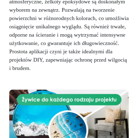
atmosferyczne, żelkoty epoksydowe są doskonałym
OPRACOWANY DO TWORZENIA STOŁÓW Z
wyborem na zewnątrz. Pozwalają na tworzenie
DREWNA I ŻYWICY oraz wszędzie tam, gdzie
powierzchni w różnorodnych kolorach, co umożliwia
potrzeba dużych, przezroczystych odlewów o
niskim poziomie żółknięcia. Główne cechy:
osiągnięcie unikalnego wyglądu. Są również trwałe,
Proporcje mieszania 4 : 1 Składnik Żywica
odporne na ścieranie i mogą wytrzymać intensywne
epoksydowa Utwardzacz MIX Stan Ciekły Ciekły
użytkowanie, co gwarantuje ich długowieczność.
Ciekły Skala Gardnera 1 1 1 Lepkość mPas 1900
40 400 Pot life (125g 25°) 24h Czas żelowania
Prostota aplikacji czyni je także idealnymi dla
(125g 25°) 48h Rozformowanie dni 2 Pełne
projektów DIY, zapewniając ochronę przed wilgocią
utwardzenie (25C)
i brudem.