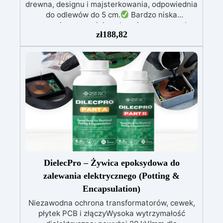
drewna, designu i majsterkowania, odpowiednia
do odlewów do 5 cm.
Bardzo niska
egzotermia zapewniająca bezpieczną pracę bez
zł
188,82
przegrzewania.
Odporna na zarysowania i
żółknięcie dzięki filtrom UV i wysokiej jakości
mechanicznej.
Niska lepkość, eliminująca
pęcherzyki powietrza i zapewniająca gładkie
wykończenie.
Bezpieczna i nietoksyczna,
wolna od BPA/VOC, certyfikowana do
długotrwałego kontaktu ze skórą.
DielecPro – Żywica epoksydowa do
zalewania elektrycznego (Potting &
Encapsulation)
Niezawodna ochrona transformatorów, cewek,
płytek PCB i złączyWysoka wytrzymałość