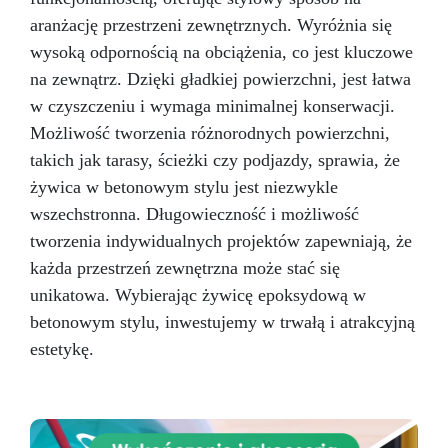
remontów. Dzięki połączeniu wyrafinowanej
estetyki z praktyczną funkcjonalnością, nasz
aranżację przestrzeni zewnętrznych. Wyróżnia się
Zestaw Efektu Granitu Morze Bałtyckie w
wysoką odpornością na obciążenia, co jest kluczowe
kolorze brązowym na blat kuchenny z żywicy
na zewnątrz. Dzięki gładkiej powierzchni, jest łatwa
epoksydowej to doskonały wybór, aby
w czyszczeniu i wymaga minimalnej konserwacji.
przekształcić Twoją kuchnię w elegancką i
trwałą przestrzeń, gotową sprostać
Możliwość tworzenia różnorodnych powierzchni,
codziennym wyzwaniom z wyrafinowanym
takich jak tarasy, ścieżki czy podjazdy, sprawia, że
stylem.
żywica w betonowym stylu jest niezwykle
wszechstronna. Długowieczność i możliwość
tworzenia indywidualnych projektów zapewniają, że
każda przestrzeń zewnętrzna może stać się
unikatowa. Wybierając żywicę epoksydową w
betonowym stylu, inwestujemy w trwałą i atrakcyjną
estetykę.