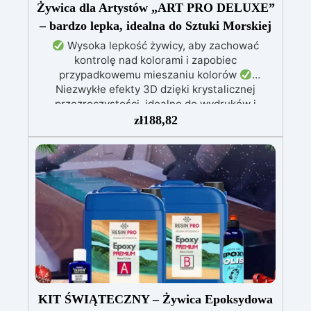
Żywica dla Artystów „ART PRO DELUXE”
– bardzo lepka, idealna do Sztuki Morskiej
Wysoka lepkość żywicy, aby zachować
kontrolę nad kolorami i zapobiec
przypadkowemu mieszaniu kolorów
Niezwykłe efekty 3D dzięki krystalicznej
przezroczystości, idealne do wydruków i
obrazów
Nie kapie: wszechstronna aplikacja
zł
188,82
na powierzchniach pochylonych, pionowych lub
zakrzywionych, idealna do malowania i powłok
Odporna na wilgoć, z błyszczącą i ochronną
powierzchnią, odpowiednia do każdego
środowiska
Bezpieczna i bezzapachowa,
wolna od rozpuszczalników i BPA, idealna do
komfortowej i przyjemnej pracy
KIT ŚWIĄTECZNY – Żywica Epoksydowa