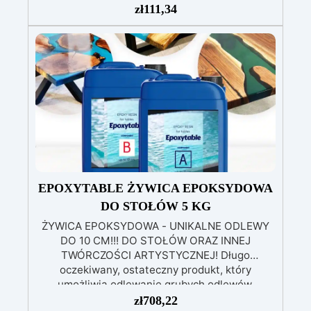
zł
111,34
błyszczące i samopoziomujące wykończenie po
katalizie
Odporność i trwałość: odporna na
zarysowania, chemikalia i zużycie, zapewniając
trwałe kreacje
Łatwość użycia: stosunek
mieszania 100:55, czas pracy do 10 godzin i
pełna kataliza w ciągu 24-48 godzin
Kreatywna wszechstronność: idealna do powłok
(1-5 mm), zalew artystycznych (do 1 cm)
EPOXYTABLE ŻYWICA EPOKSYDOWA
DO STOŁÓW 5 KG
ŻYWICA EPOKSYDOWA - UNIKALNE ODLEWY
DO 10 CM!!! DO STOŁÓW ORAZ INNEJ
TWÓRCZOŚCI ARTYSTYCZNEJ! Długo
oczekiwany, ostateczny produkt, który
umożliwia odlewanie grubych odlewów,
nieżółknący i odporny na zarysowania.
zł
708,22