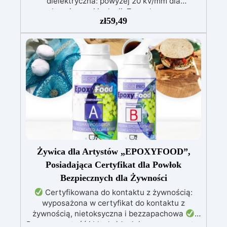
dielektryczna: powyżej 20 kV/mm dla
bezpiecznej izolacji. Zero skurczu:
zł
59,49
gwarantowana stabilność wymiarowa podczas
utwardzania. Odporność na wilgoć i środki
chemiczne: idealna także do trudnych
warunków. Wszechstronna: odpowiednia do
transformatorów, uzwojeń, płytek PCB i
wrażliwych elementów. Długotrwała
niezawodność: chroni systemy do +150°C
temperatury pracy Dostępna w wersji
przezroczystej (do LED i łatwej kontroli) oraz z
czarnym barwnikiem – osobno, dla ochrony
patentowej i anty-sabotażowej.
Żywica dla Artystów „EPOXYFOOD”,
Posiadająca Certyfikat dla Powłok
Bezpiecznych dla Żywności
Certyfikowana do kontaktu z żywnością:
wyposażona w certyfikat do kontaktu z
żywnością, nietoksyczna i bezzapachowa
Przezroczystość i blask: idealnie przezroczyste,