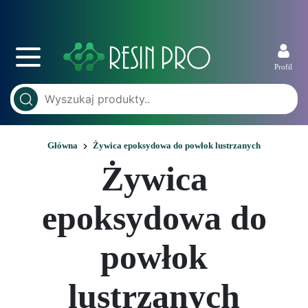
Profil
Główna
Żywica epoksydowa do powłok lustrzanych
Żywica
epoksydowa do
powłok
lustrzanych