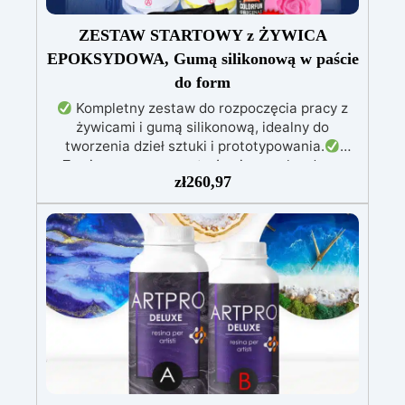
ZESTAW STARTOWY z ŻYWICA
EPOKSYDOWA, Gumą silikonową w paście
do form
Kompletny zestaw do rozpoczęcia pracy z
żywicami i gumą silikonową, idealny do
tworzenia dzieł sztuki i prototypowania.
Zawiera przezroczystą żywicę epoksydową
zł
260,97
(800g) do wlewania, możliwą do barwienia
według uznania.
Zawiera białą żywicę
poliuretanową (1000g), którą można barwić
według uznania i ma szybki czas utwardzania
(30 minut).
Guma silikonowa w paście
(500g), łatwa do użycia z proporcją mieszania
1:1, idealna do tworzenia niestandardowych
form.
W zestawie: pasta barwiąca,
wielokrotnego użytku forma silikonowa oraz
rękawice nitrilowe.