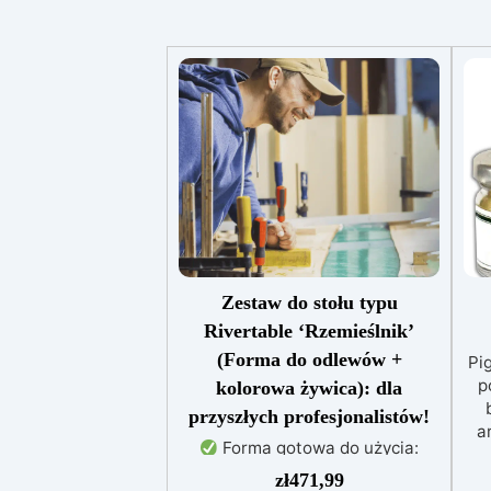
Zestaw do stołu typu
Rivertable ‘Rzemieślnik’
(Forma do odlewów +
Pi
p
kolorowa żywica): dla
przyszłych profesjonalistów!
a
Forma gotowa do użycia:
Wykonana z płyty wiórowej z
me
zł
471,99