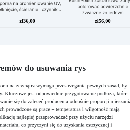
ResinPolish został stworzony
porna na promieniowanie UV,
polerować powierzchnie
łknięcie, ścieranie i czynniki
żywiczne za jednym
atmosferyczne. Może być
pociągnięciem. Jest równi
zł
36,00
zł
56,00
nakładana bezpośrednio na
idealny do szybkiego usuwa
płytki, beton, metal lub inne
średniozaawansowanego
wierzchnie.
Odpowiednia
utleniania, delikatnych
do wilgotnych i intensywnie
zadrapań, skaz i innych
ytkowanych miejsc: Specjalna
drobnych defektów na żywicz
ormuła, idealna do środowisk
powierzchni. Ten krem usu
wymagających najwyższej
defekty pozostawione prze
rwałości.
Wszechstronne i
remów do usuwania rys
środki ścierne o ziarnistośc
rsonalizowane wykończenie:
P1500 lub mniejszej i pozost
stępna w kolorystyce RAL lub
wspaniałe wykończenie
, z wykończeniem w połysku.
onu na zewnątrz wymaga przestrzegania pewnych zasad, by
pozbawione niedoskonałoś
jąca już przy jednej warstwie.
nawet na ciemniejszych
y. Kluczowe jest odpowiednie przygotowanie podłoża, które
Uniwersalna: Doskonała do
żelkotach, które mogą spraw
dłóg, parkingów, magazynów
owanie się do zaleceń producenta odnośnie proporcji mieszani
więcej trudności.
az do powłok na odpowiednio
h prowadzone są prace – temperatura i wilgotność mają
przygotowanej stali.
ikację najlepiej przeprowadzać przy użyciu narzędzi
Zgodność i bezpieczeństwo:
eriału, co przyczyni się do uzyskania estetycznej i
odna z Rozporządzeniem UE