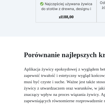
Od
Najczęściej używana żywica
żó
do stołów z drewna, designu i
majsterkowania, odpowiednia do
zł
188,00
odlewów do 5 cm.
Bardzo
niska egzotermia zapewniająca
po
bezpieczną pracę bez
przegrzewania.
Odporna na
uż
zarysowania i żółknięcie dzięki
f
filtrom UV i wysokiej jakości
mechanicznej.
Niska lepkość,
t
Porównanie najlepszych k
eliminująca pęcherzyki
pe
powietrza i zapewniająca
Do
gładkie wykończenie.
NCS
Bezpieczna i nietoksyczna,
Aplikacja żywicy epoksydowej z wyglądem bet
Kry
wolna od BPA/VOC,
zapewnić trwałość i estetyczny wygląd końcow
certyfikowana do długotrwałego
po
musi być czyste i suche. Ważne jest także stos
kontaktu ze skórą.
or
żywicy z utwardzaczem oraz warunków, w jakic
znaczący wpływ na proces wiązania żywicy. Apl
zapewniających równomierne rozprowadzenie mat
Zg