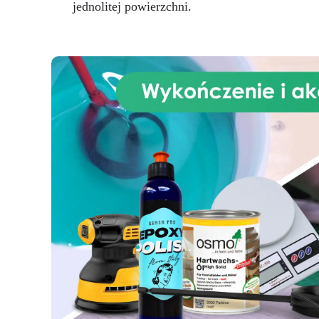
nr
jednolitej powierzchni.
UE
CE
o
Wł