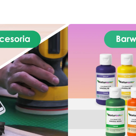
 305/2011 – Rozporządzeniem
 nr 574/2014 – Oznakowanie
 zgodnie z normą EN 1504-2
raz odpowiednią Deklaracją
aściwości Użytkowych (DoP).