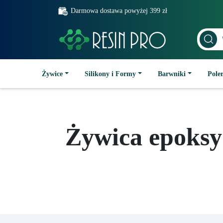
Darmowa dostawa powyżej 399 zł
Żywice
Silikony i Formy
Barwniki
Poler
Żywica epoksy