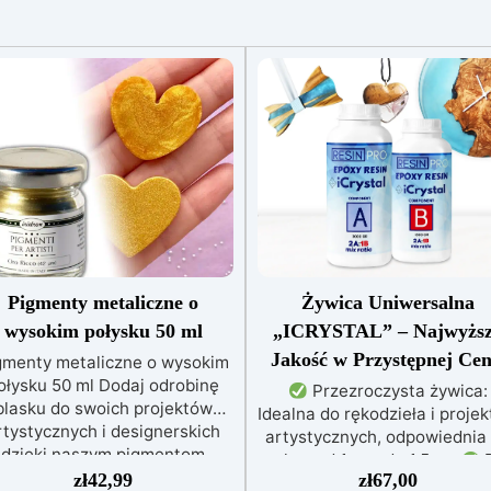
Pigmenty metaliczne o
Żywica Uniwersalna
wysokim połysku 50 ml
„ICRYSTAL” – Najwyżs
Jakość w Przystępnej Cen
gmenty metaliczne o wysokim
ołysku 50 ml Dodaj odrobinę
Przezroczysta żywica:
blasku do swoich projektów
Idealna do rękodzieła i proje
rtystycznych i designerskich
artystycznych, odpowiednia
dzięki naszym pigmentom
zalew od 1 mm do 1,5 cm
D
talicznym o wysokim połysku.
zł
42,99
zł
67,00
każdego: Łatwe mieszanie