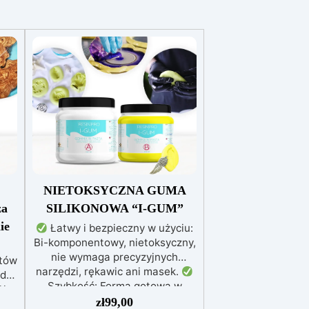
NIETOKSYCZNA GUMA
za
SILIKONOWA “I-GUM”
ie
Łatwy i bezpieczny w użyciu:
Bi-komponentowy, nietoksyczny,
nie wymaga precyzyjnych
któw
narzędzi, rękawic ani masek.
 do
Szybkość: Forma gotowa w
la
zaledwie 30 minut, idealna do
zł
99,00
 w