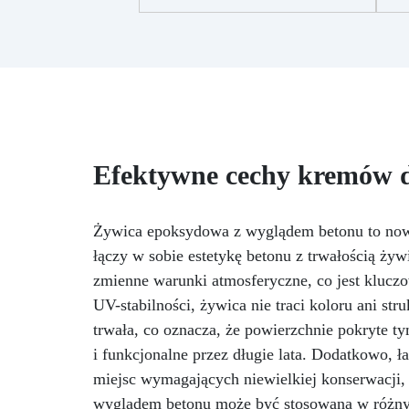
powłoką nieprzywierającą, do
tworzenia stołów o grubości do
10 cm.
Żywica epoksydowa
nie
wysokiej jakości: 1,6 kg
mo
przezroczystej,
po
samopoziomującej żywicy
odpornej na promieniowanie UV,
łatwej do wylania.
Pełny
zestaw: Zawiera drewno
te
Efektywne cechy kremów d
świerkowe impregnowane,
do
barwniki (biały, czarny,
czerwony, niebieski, żółty), wagę
r
Żywica epoksydowa z wyglądem betonu to nowo
i narzędzia do mieszania.
Łatwy montaż: Forma już
łączy w sobie estetykę betonu z trwałością ży
re
zmontowana, gotowa do użycia,
p
zmienne warunki atmosferyczne, co jest klucz
oszczędzając czas i zapewniając
Pi
UV-stabilności, żywica nie traci koloru ani s
precyzję.
po
trwała, co oznacza, że powierzchnie pokryte 
ep
i funkcjonalne przez długie lata. Dodatkowo, ł
met
miejsc wymagających niewielkiej konserwacji,
wyglądem betonu może być stosowana w różnyc