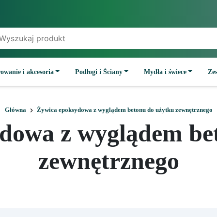
owanie i akcesoria
Podłogi i Ściany
Mydła i świece
Ze
Główna
Żywica epoksydowa z wyglądem betonu do użytku zewnętrznego
dowa z wyglądem be
zewnętrznego