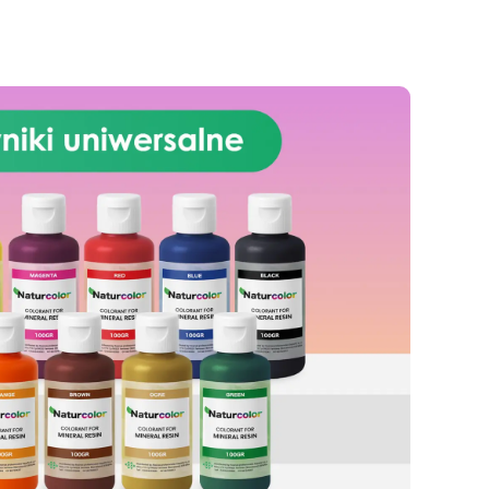
Żywice odporne na upływ
czasu: Nowoczesne żywice
gwarantują odporność na
ścieranie i stabilność koloru
przez wiele lat.