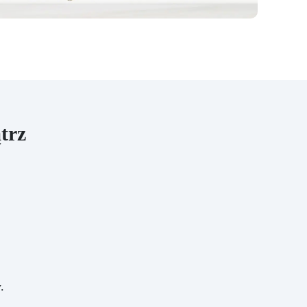
trz
.