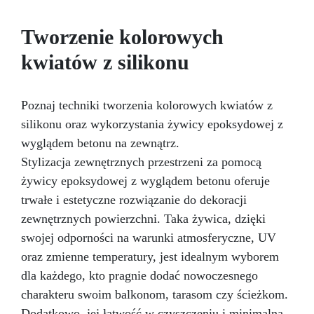
stworzyć błyszczące kolczyki,
spersonalizowane zawieszki czy oszałamiające
Tworzenie kolorowych
naszyjniki? Ten zestaw oferuje nieskończone
możliwości tworzenia małych arcydzieł! Nasze
kwiatów z silikonu
kreatywne pomysły zainspirują Cię do
eksperymentowania: dodaj suszone kwiaty lub
małe liście dla naturalnego efektu, stwórz
Poznaj techniki tworzenia kolorowych kwiatów z
morski motyw za pomocą różnych warstw
silikonu oraz wykorzystania żywicy epoksydowej z
kolorowej żywicy lub naśladuj wygląd kamieni
wyglądem betonu na zewnątrz.
szlachetnych. Dodaj błysk swoim elementom za
pomocą naszego brokatu i odkryj świat
Stylizacja zewnętrznych przestrzeni za pomocą
kreatywnych możliwości. Ten zestaw jest
żywicy epoksydowej z wyglądem betonu oferuje
idealny dla miłośników DIY lub osób
trwałe i estetyczne rozwiązanie do dekoracji
poszukujących relaksującej i zabawnej
aktywności. Jest także oryginalnym pomysłem
zewnętrznych powierzchni. Taka żywica, dzięki
na prezent dla miłośników ręcznie robionej
swojej odporności na warunki atmosferyczne, UV
biżuterii
Czy jesteś gotowy na tworzenie
oraz zmienne temperatury, jest idealnym wyborem
wyjątkowej biżuterii w prosty sposób? Dzięki
dla każdego, kto pragnie dodać nowoczesnego
Twojemu zestawowi biżuterii z żywicy UV
będziesz krok po kroku prowadzony przez
charakteru swoim balkonom, tarasom czy ścieżkom.
kreatywny zespół Resin Pro, dzięki dołączonej
Dodatkowo, jej łatwość w czyszczeniu i minimalna