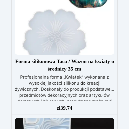
Forma silikonowa Taca / Wazon na kwiaty o
średnicy 35 cm
Profesjonalna forma „Kwiatek” wykonana z
wysokiej jakości silikonu do kreacji
żywicznych. Doskonały do ​​produkcji podstawek,
przedmiotów dekoracyjnych oraz artykułów
domowych i biurowych, produkt ten może być
ponownie używany przez lata. Wymiary: 35cm x
zł
39,74
1cm