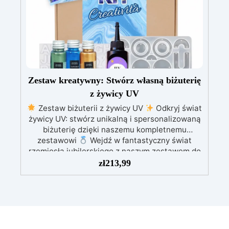
Zestaw kreatywny: Stwórz własną biżuterię
z żywicy UV
Zestaw biżuterii z żywicy UV
Odkryj świat
żywicy UV: stwórz unikalną i spersonalizowaną
biżuterię dzięki naszemu kompletnemu
zestawowi
Wejdź w fantastyczny świat
rzemiosła jubilerskiego z naszym zestawem do
tworzenia biżuterii z żywicy UV!
Zestaw
zł
213,99
dostarcza wszystkiego, czego potrzebujesz,
aby rozpocząć: 100 ml wysokiej jakości żywicy
UV; Formy silikonowe w kształcie alfabetu
latarka UV; zestaw 3 różnych Sahara; rękawice
i narzędzia do mieszania; szczegółowy
przewodnik o tym, jak je wykonać. Czy chcesz