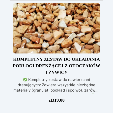
usuwa defekty pozostawione przez środki
ścierne o ziarnistości P1500 lub mniejszej i
pozostawia wspaniałe wykończenie
pozbawione niedoskonałości nawet na
ciemniejszych żelkotach, które mogą sprawiać
więcej trudności.
KOMPLETNY ZESTAW DO UKŁADANIA
PODŁOGI DRENŻĄCEJ Z OTOCZAKÓW
I ŻYWICY
Kompletny zestaw do nawierzchni
drenujących: Zawiera wszystkie niezbędne
materiały (granulat, podkład i spoiwo), zarówno
do powierzchni pieszych, jak i jezdnych.
zł
319,00
Łatwy w aplikacji: Szczegółowe instrukcje
zapewniają doskonałe rezultaty, nawet bez
doświadczenia, z bezpłatną pomocą