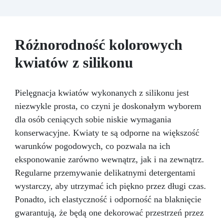
wideo/telefoniczną.
Ekonomiczny i szybki:
Odnawia powierzchnie przy minimalnym
koszcie, unikając kosztownych prac
naprawczych, w zaledwie 24 godziny.
Różnorodność kolorowych
Wszechstronny i personalizowany: Nadaje się
kwiatów z silikonu
do betonu, cementu, starych nawierzchni i
ziemi utwardzonej (po wcześniejszej
konsultacji).
Żywice odporne na upływ
czasu: Nowoczesne żywice gwarantują
Pielęgnacja kwiatów wykonanych z silikonu jest
odporność na ścieranie i stabilność koloru
niezwykle prosta, co czyni je doskonałym wyborem
przez wiele lat.
dla osób ceniących sobie niskie wymagania
konserwacyjne. Kwiaty te są odporne na większość
warunków pogodowych, co pozwala na ich
eksponowanie zarówno wewnątrz, jak i na zewnątrz.
Regularne przemywanie delikatnymi detergentami
wystarczy, aby utrzymać ich piękno przez długi czas.
Ponadto, ich elastyczność i odporność na blaknięcie
gwarantują, że będą one dekorować przestrzeń przez