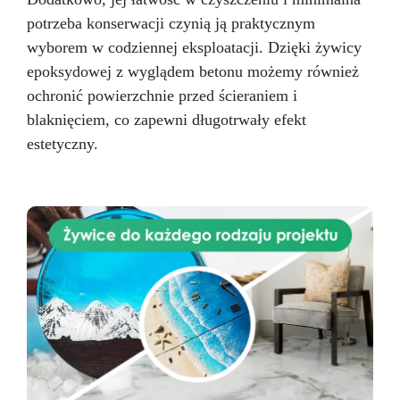
w cenie instrukcji! Pozwól się zainspirować i
potrzeba konserwacji czynią ją praktycznym
stwórz elementy biżuterii, które opowiadają
Twoją historię
Zamów teraz!
wyborem w codziennej eksploatacji. Dzięki żywicy
epoksydowej z wyglądem betonu możemy również
ochronić powierzchnie przed ścieraniem i
blaknięciem, co zapewni długotrwały efekt
estetyczny.