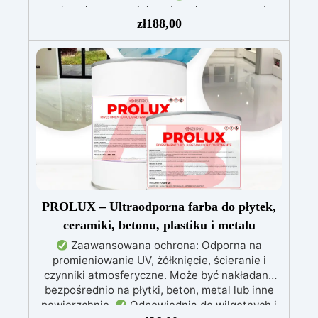
egzotermia zapewniająca bezpieczną pracę bez
zł
188,00
przegrzewania.
Odporna na zarysowania i
żółknięcie dzięki filtrom UV i wysokiej jakości
mechanicznej.
Niska lepkość, eliminująca
pęcherzyki powietrza i zapewniająca gładkie
wykończenie.
Bezpieczna i nietoksyczna,
wolna od BPA/VOC, certyfikowana do
długotrwałego kontaktu ze skórą.
PROLUX – Ultraodporna farba do płytek,
ceramiki, betonu, plastiku i metalu
Zaawansowana ochrona: Odporna na
promieniowanie UV, żółknięcie, ścieranie i
czynniki atmosferyczne. Może być nakładana
bezpośrednio na płytki, beton, metal lub inne
powierzchnie.
Odpowiednia do wilgotnych i