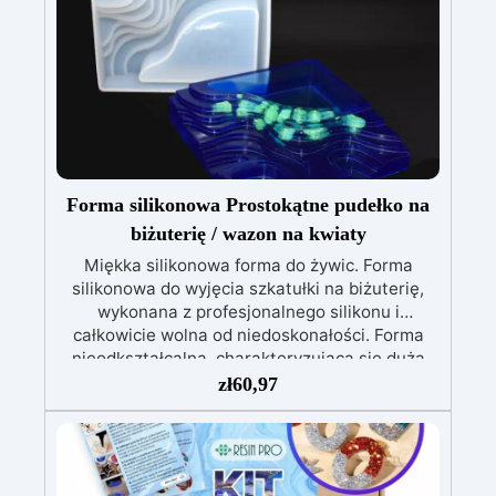
Forma silikonowa Prostokątne pudełko na
biżuterię / wazon na kwiaty
Miękka silikonowa forma do żywic. Forma
silikonowa do wyjęcia szkatułki na biżuterię,
wykonana z profesjonalnego silikonu i
całkowicie wolna od niedoskonałości. Forma
nieodkształcalna, charakteryzująca się dużą
wytrzymałością i trwałością. Rodzaj techniki
zł
60,97
ręcznej: Wykonanie szkatułki na biżuterię,
popielniczki. Materiał: Silikon Kolor:
Półprzezroczysty;