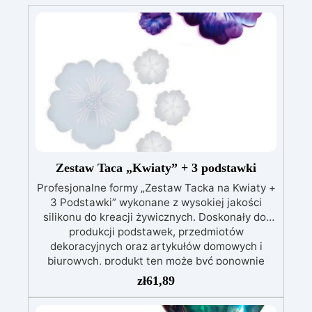
Zestaw Taca „Kwiaty” + 3 podstawki
Profesjonalne formy „Zestaw Tacka na Kwiaty +
3 Podstawki” wykonane z wysokiej jakości
silikonu do kreacji żywicznych. Doskonały do ​​
produkcji podstawek, przedmiotów
dekoracyjnych oraz artykułów domowych i
biurowych, produkt ten może być ponownie
używany przez lata. Wymiary: Taca 35 cm x 1
zł
61,89
cm – 1 szt Podkładki 12 cm x 0,8 cm – 3 szt