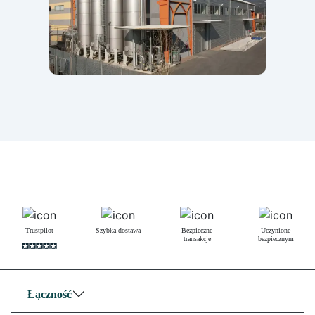
Trustpilot
Szybka dostawa
Bezpieczne
Uczynione
transakcje
bezpiecznym
Łączność