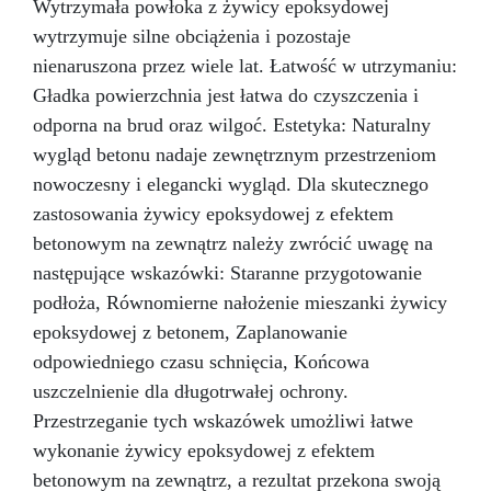
Wytrzymała powłoka z żywicy epoksydowej
równomierny efekt.
Odpowiedni do
wytrzymuje silne obciążenia i pozostaje
impregnacji drewna i innych porowatych
podłoży: pędzel z silikonu zapewnia
nienaruszona przez wiele lat. Łatwość w utrzymaniu:
równomierne i precyzyjne nakładanie.
Łatwy
Gładka powierzchnia jest łatwa do czyszczenia i
w czyszczeniu: pędzel z silikonu łatwo czyści
odporna na brud oraz wilgoć. Estetyka: Naturalny
się ciepłą wodą i mydłem, co sprawia, że jest
wygląd betonu nadaje zewnętrznym przestrzeniom
łatwy w utrzymaniu w doskonałym stanie. Jeśli
chcesz nakładać żywice równomiernie i
nowoczesny i elegancki wygląd. Dla skutecznego
precyzyjnie oraz oszczędzać pieniądze dzięki
zastosowania żywicy epoksydowej z efektem
narzędziu wielokrotnego użytku, kup już teraz
betonowym na zewnątrz należy zwrócić uwagę na
nasz pędzel z silikonu do żywic!
następujące wskazówki: Staranne przygotowanie
podłoża, Równomierne nałożenie mieszanki żywicy
epoksydowej z betonem, Zaplanowanie
odpowiedniego czasu schnięcia, Końcowa
uszczelnienie dla długotrwałej ochrony.
Przestrzeganie tych wskazówek umożliwi łatwe
wykonanie żywicy epoksydowej z efektem
betonowym na zewnątrz, a rezultat przekona swoją