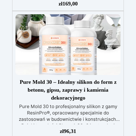
intensywnie użytkowanych miejsc: Specjalna
zł
169,00
formuła, idealna do środowisk wymagających
najwyższej trwałości.
Wszechstronne i
personalizowane wykończenie: Dostępna w
kolorystyce RAL lub NCS, z wykończeniem w
połysku. Kryjąca już przy jednej warstwie.
Uniwersalna: Doskonała do podłóg, parkingów,
magazynów oraz do powłok na odpowiednio
przygotowanej stali.
Zgodność i
bezpieczeństwo: Zgodna z Rozporządzeniem
UE nr 305/2011 – Rozporządzeniem UE nr
574/2014 – Oznakowanie CE zgodnie z normą
EN 1504-2 oraz odpowiednią Deklaracją
Pure Mold 30 – Idealny silikon do form z
Właściwości Użytkowych (DoP).
betonu, gipsu, zaprawy i kamienia
dekoracyjnego
Pure Mold 30 to profesjonalny silikon z gamy
ResinPro®, opracowany specjalnie do
zastosowań w budownictwie i konstrukcjach.
Dzięki twardości Shore A 30±2 i naturalnej
zł
96,31
przezroczystości oferuje idealne połączenie