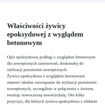
temperaturze topnienia, mydłem i cementem.
Odporność i trwałość: Umożliwia wykonanie
ponad 50 odlewów z różnych materiałów,
zachowując twardość 38 Shore A.
Właściwości żywicy
epoksydowej z wyglądem
betonowym
Opis epoksydowej podłogi z wyglądem betonowym
dla zewnętrznych zastosowań, doskonałej do
stylizacji przestrzeni zewnętrznych.
Żywica epoksydowa z wyglądem betonowym
stanowi idealne rozwiązanie do stylizacji przestrzeni
zewnętrznych, szczególnie w połączeniu z żwirem,
tworząc nowoczesną nawierzchnię. Oto kilka
przyczyn, dla których żywica epoksydowa z efektem