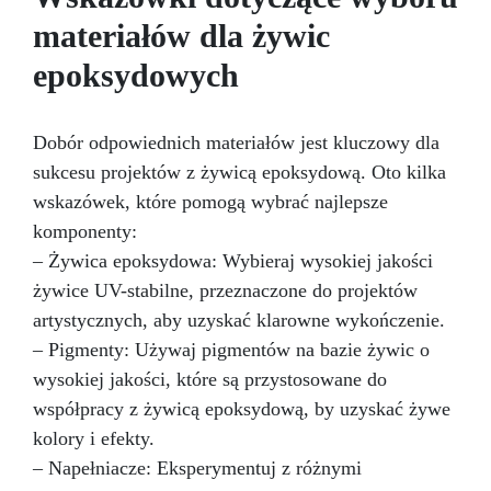
robocze w trwałe dzieła sztuki. Oprócz żywicy i
tworząc przytulną i stylową atmosferę.
materiałów dla żywic
pigmentów, zestaw zawiera również specjalnie
Wysokiej jakości żywica epoksydowa nie tylko
wybrane narzędzia, które ułatwiają aplikację i
epoksydowych
doskonale imituje wygląd prawdziwego granitu,
zapewniają gładkie i profesjonalne
ale również oferuje powierzchnię odporną na
wykończenie. Od aplikacji żywicy po
uderzenia, plamy i ciepło, gwarantując
wykończenie, każdy krok został przemyślany,
wyjątkową trwałość na lata. Łatwy w instalacji i
Dobór odpowiednich materiałów jest kluczowy dla
aby zagwarantować końcowy wynik
wysoce odporny, ten zestaw nadaje się
sukcesu projektów z żywicą epoksydową. Oto kilka
przekraczający oczekiwania, oferując trwałą
zarówno do projektów DIY, jak i profesjonalnych
powierzchnię o imponującym wrażeniu
wskazówek, które pomogą wybrać najlepsze
remontów. Dzięki połączeniu wyrafinowanej
wizualnym.
estetyki z praktyczną funkcjonalnością, nasz
komponenty:
Zestaw Efektu Granitu Morze Bałtyckie w
– Żywica epoksydowa: Wybieraj wysokiej jakości
kolorze brązowym na blat kuchenny z żywicy
żywice UV-stabilne, przeznaczone do projektów
epoksydowej to doskonały wybór, aby
artystycznych, aby uzyskać klarowne wykończenie.
przekształcić Twoją kuchnię w elegancką i
trwałą przestrzeń, gotową sprostać
– Pigmenty: Używaj pigmentów na bazie żywic o
codziennym wyzwaniom z wyrafinowanym
wysokiej jakości, które są przystosowane do
stylem.
współpracy z żywicą epoksydową, by uzyskać żywe
kolory i efekty.
– Napełniacze: Eksperymentuj z różnymi