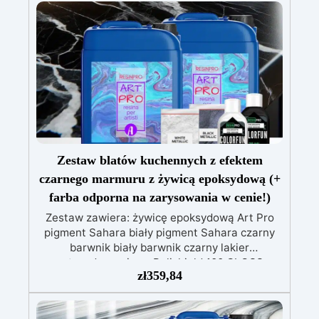
Zestaw blatów kuchennych z efektem
czarnego marmuru z żywicą epoksydową (+
farba odporna na zarysowania w cenie!)
Zestaw zawiera: żywicę epoksydową Art Pro
pigment Sahara biały pigment Sahara czarny
barwnik biały barwnik czarny lakier
antyzadrapaniowy Polishield 100 GLOSS
zł
359,84
Zrewolucjonizuj swoją kuchnię ponadczasową
elegancją naszego zestawu do blatu
kuchennego z efektem marmuru black gold &