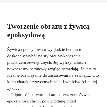
zaprojektowany, aby przenieść luksus i urok
bursztynowego onyksu prosto do Twojej kuchni
lub łazienki, oferując możliwość stworzenia
blatów kuchennych, podstawek pod umywalki i
blatów, które przyciągają wzrok i zachwycają
Tworzenie obrazu z żywicą
zmysły. Dzięki naszemu zestawowi efektu
bursztynowego onyksu staniesz się artystą
epoksydową
swojego domu. Zawarta w zestawie żywica
epoksydowa jest najwyższej jakości,
zapewniając błyszczący i trwały efekt, który
Żywica epoksydowa o wyglądzie betonu to
przetrwa próbę czasu. Jej zaawansowana
doskonały wybór na stylowe wykończenie
formuła została zaprojektowana tak, aby była
przestrzeni zewnętrznych. Jej wytrzymałość i
łatwa w użyciu, gwarantując profesjonalne
rezultaty nawet dla mniej doświadczonych.
nowoczesny betonowy wygląd sprawiają, że jest to
Proces aplikacji to kreatywne doświadczenie,
idealne rozwiązanie do zastosowań na zewnątrz. Oto
które pozwala na personalizację przestrzeni z
kilka charakterystycznych zalet i właściwości takiej
nieograniczonymi możliwościami projektowymi,
począwszy od delikatnych żyłek po dynamiczne
żywicy:
fale, tworząc unikalną i przytulną atmosferę.
– Odporność na warunki atmosferyczne: Żywica
Zestaw efektu bursztynowego onyksu nie tylko
epoksydowa chroni powierzchnię przed
będzie piękny, ale także praktyczny.