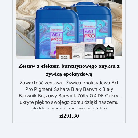
mechanicznej.
Niska lepkość, eliminująca
pęcherzyki powietrza i zapewniająca gładkie
wykończenie.
Bezpieczna i nietoksyczna,
wolna od BPA/VOC, certyfikowana do
długotrwałego kontaktu ze skórą.
Zestaw z efektem bursztynowego onyksu z
żywicą epoksydową
Zawartość zestawu: Żywica epoksydowa Art
Pro Pigment Sahara Biały Barwnik Biały
Barwnik Brązowy Barwnik Żółty OXIDE Odkryj
ukryte piękno swojego domu dzięki naszemu
ekskluzywnemu zestawowi efektu
bursztynowego onyksu z żywicą epoksydową,
zł
291,30
rozwiązaniu idealnemu do przekształcania
Twoich przestrzeni w elegancki i stylowy
sposób. Ten innowacyjny zestaw został