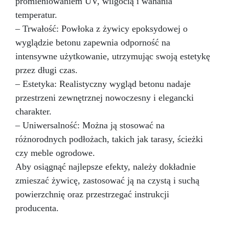
promieniowaniem UV, wilgocią i wahania
Wykończona powierzchnia jest niesamowicie
odporna na plamy, zadrapania i ciepło, co czyni
temperatur.
ją idealnym wyborem do najbardziej
– Trwałość: Powłoka z żywicy epoksydowej o
uczęszczanych miejsc w domu. Czyszczenie i
wyglądzie betonu zapewnia odporność na
pielęgnacja nowego blatu będzie dziecinnie
proste, pozwalając Ci cieszyć się pięknem
intensywne użytkowanie, utrzymując swoją estetykę
Twojej przestrzeni bez obaw. Nie zadowalaj się
przez długi czas.
zwykłym, gdy możesz mieć coś niezwykłego.
– Estetyka: Realistyczny wygląd betonu nadaje
Wybierz nasz zestaw efektu bursztynowego
przestrzeni zewnętrznej nowoczesny i elegancki
onyksu z żywicą epoksydową i rozpocznij dziś
przekształcanie swojego domu w arcydzieło
charakter.
designu. Twoja kuchnia lub łazienka będzie
– Uniwersalność: Można ją stosować na
przedmiotem zazdrości przez wszystkich, będą
różnorodnych podłożach, takich jak tarasy, ścieżki
miejscem, gdzie piękno, funkcjonalność i styl
doskonale się łączą. Doświadcz niezrównanej
czy meble ogrodowe.
transformacji i daj się inspirować codziennie
Aby osiągnąć najlepsze efekty, należy dokładnie
elegancji bursztynowego onyksu.
zmieszać żywicę, zastosować ją na czystą i suchą
powierzchnię oraz przestrzegać instrukcji
producenta.