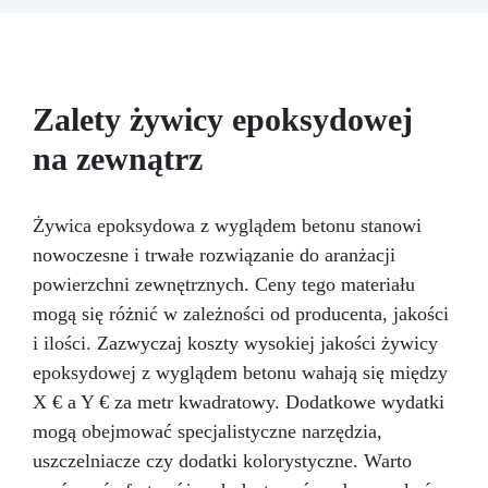
akcesoriów do tworzenia biżuterii. Zawiera: 500
g żywicy, 12 dodatków dekoracyjnych, suszone
kwiaty, silikonową formę z literami, breloczki,
końcówki do miniwiertarki, ponad 100
elementów.
Zalety żywicy epoksydowej
na zewnątrz
Żywica epoksydowa z wyglądem betonu stanowi
nowoczesne i trwałe rozwiązanie do aranżacji
powierzchni zewnętrznych. Ceny tego materiału
mogą się różnić w zależności od producenta, jakości
i ilości. Zazwyczaj koszty wysokiej jakości żywicy
epoksydowej z wyglądem betonu wahają się między
X € a Y € za metr kwadratowy. Dodatkowe wydatki
mogą obejmować specjalistyczne narzędzia,
uszczelniacze czy dodatki kolorystyczne. Warto