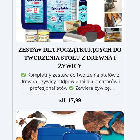
jest bardzo łatwe w obsłudze, nawet dla
początkujących. Dodatkowo zoptymalizowana
struktura wewnętrzna zmniejsza hałas podczas
pracy, zapewniając ciche i komfortowe
środowisko. Idealna dla rzemieślników, twórców
form, producentów biżuterii oraz miłośników
DIY — to narzędzie szybko i profesjonalnie
podnosi jakość Twoich projektów.
ZESTAW DLA POCZĄTKUJĄCYCH DO
TWORZENIA STOŁU Z DREWNA I
ŻYWICY
Kompletny zestaw do tworzenia stołów z
drewna i żywicy: Odpowiedni dla amatorów i
profesjonalistów
Zawiera żywicę
EPOXYTABLE 5-FIVE: Wysoka przejrzystość,
zł
1117,99
odporna na zarysowania i nieżółknąca, idealna
do zalew o grubości do 5 cm
Materiały do
tworzenia formy: Środek odklejający „Shiny
Shield” i nietoksyczny silikon dla doskonałego
uszczelnienia
Profesjonalny zestaw polerski:
Dyski Mirka i pasta EpoxyPolish dla