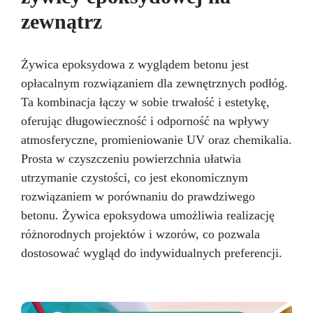
i akrylowych, zapewniając jednolitą mieszankę.
zewnątrz
Niekompatybilna z Żywicami
Poliuretanowymi: Używaj wyłącznie z żywicami
epoksydowymi i akrylowymi – nie nadaje się do
Żywica epoksydowa z wyglądem betonu jest
żywic poliuretanowych Resin Pro.
opłacalnym rozwiązaniem dla zewnętrznych podłóg.
Ta kombinacja łączy w sobie trwałość i estetykę,
oferując długowieczność i odporność na wpływy
atmosferyczne, promieniowanie UV oraz chemikalia.
Prosta w czyszczeniu powierzchnia ułatwia
utrzymanie czystości, co jest ekonomicznym
rozwiązaniem w porównaniu do prawdziwego
betonu. Żywica epoksydowa umożliwia realizację
różnorodnych projektów i wzorów, co pozwala
dostosować wygląd do indywidualnych preferencji.