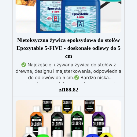
perfekcyjnego wykończenia
Dostępne różne
wersje dla różnych rozmiarów stołów: Beginner
(0,3 m²), Pro (0,6 m²), XXL (1,3 m²), w
zależności od Twoich potrzeb
Nietoksyczna żywica epoksydowa do stołów
Epoxytable 5-FIVE - doskonałe odlewy do 5
cm
Najczęściej używana żywica do stołów z
drewna, designu i majsterkowania, odpowiednia
do odlewów do 5 cm.
Bardzo niska
egzotermia zapewniająca bezpieczną pracę bez
zł
188,82
przegrzewania.
Odporna na zarysowania i
żółknięcie dzięki filtrom UV i wysokiej jakości
mechanicznej.
Niska lepkość, eliminująca
pęcherzyki powietrza i zapewniająca gładkie
wykończenie.
Bezpieczna i nietoksyczna,
wolna od BPA/VOC, certyfikowana do
długotrwałego kontaktu ze skórą.