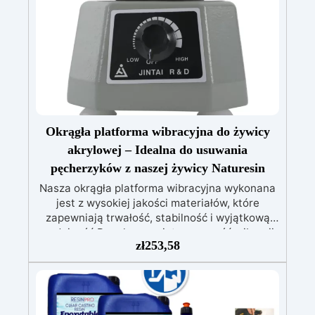
Okrągła platforma wibracyjna do żywicy
akrylowej – Idealna do usuwania
pęcherzyków z naszej żywicy Naturesin
Nasza okrągła platforma wibracyjna wykonana
jest z wysokiej jakości materiałów, które
zapewniają trwałość, stabilność i wyjątkową
wydajność.Regulowana intensywność wibracji
zł
253,58
umożliwia skuteczne usuwanie pęcherzyków
powietrza z żywicy, gipsu, zaprawy lub
cementu, uzyskując jednolite i gęste
powierzchnie. Ergonomiczna konstrukcja oraz
intuicyjne pokrętło sprawiają, że urządzenie