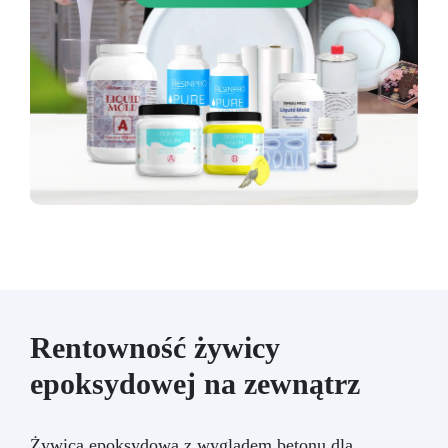
Rentowność żywicy
epoksydowej na zewnątrz
Żywica epoksydowa z wyglądem betonu dla