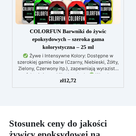
COLORFUN Barwniki do żywic
epoksydowych – szeroka gama
kolorystyczna – 25 ml
Żywe i Intensywne Kolory: Dostępne w
szerokiej gamie barw (Czarny, Niebieski, Żółty,
Zielony, Czerwony itp.), zapewniają wyraziste
efekty już przy kilku kroplach.
Wysoka
zł
12,72
Koncentracja: Możliwość regulacji
przezroczystości – od delikatnego odcienia po
intensywne krycie, zależnie od stężenia (0,01%
– 5%).
Łatwość Użycia: Dodaj do
komponentu A żywicy i mieszaj, aż uzyskasz
pożądany kolor; mieszaj kolory, aby stworzyć
unikalne odcienie.
Kompatybilność z
Stosunek ceny do jakości
Żywicami Epoksydowymi i Akrylowymi:
żywicy epoksydowej na
Opracowana specjalnie do żywic epoksydowych