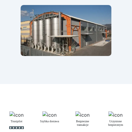
Trustpilot
Szybka dostawa
Bezpieczne
Uczynione
transakcje
bezpiecznym