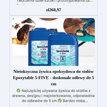
skład żywicy zapewnia trwałość, odporność na
tworzenia dzieł sztuki i prototypowania.
Zawiera przezroczystą żywicę epoksydową
ciepło, zarysowania i płyny, co czyni ją
zł
260,97
praktycznym i estetycznym wyborem do kuchni
(800g) do wlewania, możliwą do barwienia
i łazienek. Oprócz żywicy i pigmentów, zestaw
według uznania.
Zawiera białą żywicę
poliuretanową (1000g), którą można barwić
zawiera wszystkie niezbędne narzędzia do
według uznania i ma szybki czas utwardzania
aplikacji, gwarantując prosty proces i
wyjątkowe rezultaty. Szczegółowe instrukcje
(30 minut).
Guma silikonowa w paście
(500g), łatwa do użycia z proporcją mieszania
krok po kroku ułatwiają stworzenie blatu
1:1, idealna do tworzenia niestandardowych
kuchennego lub roboczego, który nie tylko
wiernie naśladuje naturalny granit, ale także
form.
W zestawie: pasta barwiąca,
wielokrotnego użytku forma silikonowa oraz
oferuje trwałą i łatwą do utrzymania
powierzchnię. Dzięki zestawowi efekt granitu
rękawice nitrilowe.
Azul Bahia, możesz przekształcić swoje
przestrzenie z elegancją i stylem, dodając
nieocenioną wartość swojemu domowi.
Nietoksyczna żywica epoksydowa do stołów
Epoxytable 5-FIVE - doskonałe odlewy do 5
cm
Najczęściej używana żywica do stołów z
drewna, designu i majsterkowania, odpowiednia
do odlewów do 5 cm.
Bardzo niska
egzotermia zapewniająca bezpieczną pracę bez