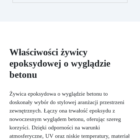
zaprojektowany, aby nadać Twoim blatom
kuchennym, podstawom umywalki lub innym
powierzchniom luksusowy i elegancki wygląd,
imitując naturalne piękno marmuru Carrara.
Ten zestaw zawiera wszystko, co potrzebne,
aby przekształcić dowolną powierzchnię w
zaskakująco realistyczną replikę marmuru
Carrara, znanego ze swojego jasnego koloru
Właściwości żywicy
białego i charakterystycznych szarych żył.
epoksydowej o wyglądzie
Zawarta w zestawie żywica epoksydowa jest
formułowana, aby być wytrzymała, trwała i
betonu
łatwa w aplikacji, zapewniając gładkie i
błyszczące wykończenie, które nie tylko
wygląda, ale też imituje prawdziwy marmur.
Żywica epoksydowa o wyglądzie betonu to
Idealna do użytku wewnątrz pomieszczeń, ten
produkt doskonale nadaje się do odnowienia
doskonały wybór do stylowej aranżacji przestrzeni
kuchni lub łazienki bez kosztów i złożoności
zewnętrznych. Łączy ona trwałość epoksydu z
związanych z instalacją prawdziwych płyt
nowoczesnym wyglądem betonu, oferując szereg
marmurowych. Aplikacja zestawu efektu
korzyści. Dzięki odporności na warunki
marmuru Carrara jest prosta i dostępna nawet
dla osób bez wcześniejszego doświadczenia w
atmosferyczne, UV oraz niskie temperatury, materiał