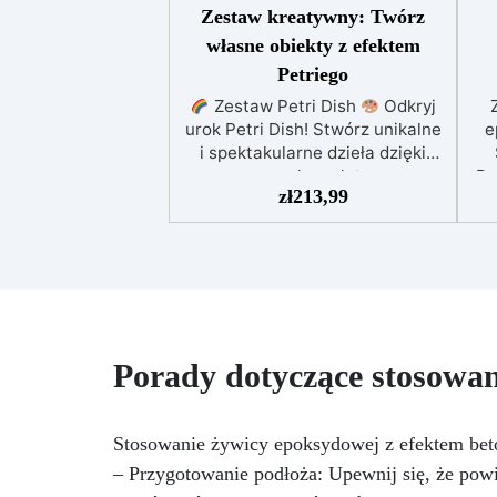
Zestaw kreatywny: Twórz
własne obiekty z efektem
Petriego
Zestaw Petri Dish
Odkryj
urok Petri Dish! Stwórz unikalne
e
i spektakularne dzieła dzięki
naszemu kompletnemu
Ba
zł
213,99
zestawowi.
Zanurz się w
świecie kolorów z naszym
s
Zestawem Petri Dish!
Twórz
niesamowite efekty, korzystając
ef
z naszego przewodnika! Zestaw
żyw
zawiera wszystko, czego
i
potrzebujesz, aby zacząć: 830
Two
gramów żywicy epoksydowej
Porady dotyczące stosowa
formę silikonową do półkolistych
kształtów 5 kolorów na bazie
za
alkoholu rękawice i narzędzia do
l
Stosowanie żywicy epoksydowej z efektem be
mieszania szczegółowy
on
– Przygotowanie podłoża: Upewnij się, że powie
przewodnik jak uzyskać ten
lu