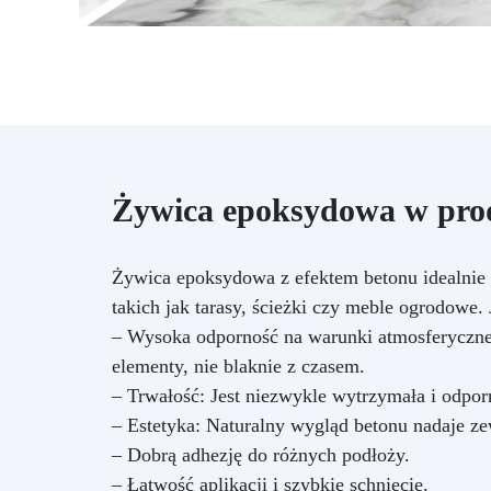
w
ze
zo
ko
Żywica epoksydowa w produ
na
ku
d
Żywica epoksydowa z efektem betonu idealnie 
takich jak tarasy, ścieżki czy meble ogrodowe. 
zm
– Wysoka odporność na warunki atmosferyczne
łąc
i 
elementy, nie blaknie z czasem.
dn
– Trwałość: Jest niezwykle wytrzymała i odpo
– Estetyka: Naturalny wygląd betonu nadaje z
– Dobrą adhezję do różnych podłoży.
– Łatwość aplikacji i szybkie schnięcie.