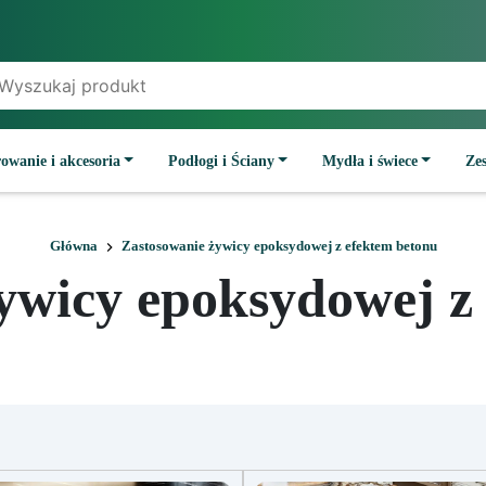
owanie i akcesoria
Podłogi i Ściany
Mydła i świece
Ze
Główna
Zastosowanie żywicy epoksydowej z efektem betonu
ywicy epoksydowej z