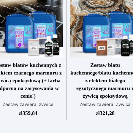
staw blatów kuchennych z
Zestaw blatu
ektem czarnego marmuru z
kuchennego/blatu kuchenn
ywicą epoksydową (+ farba
z efektem białego
dporna na zarysowania w
egzotycznego marmuru 
cenie!)
żywicą epoksydową
Zestaw zawiera: żywicę
Zestaw zawiera: Żywica
poksydową Art Pro pigment
epoksydowa Art Pro Pigme
zł
359,84
zł
321,28
ahara biały pigment Sahara
Sahara biały Pigment Saha
zarny barwnik biały barwnik
brązowy Pigment Sahara sz
arny lakier antyzadrapaniowy
Barwnik biały Barwnik czar