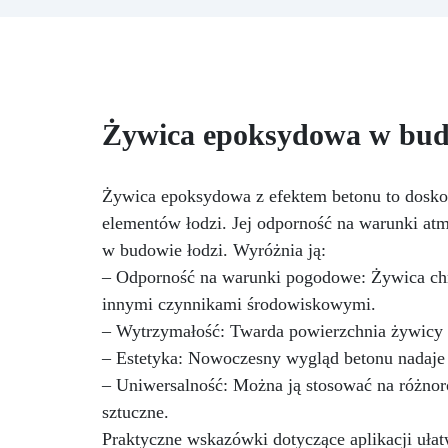
g żywicy, 10 barwników, 3
pigmenty, pipety, patyczki do
Zr
mieszania, rękawiczki i kubeczki.
Nr 2. Zestaw startowy z
żywicy epoksydowej + 100
ku
akcesoriów:500 g przezroczystej
Żywica epoksydowa w budo
żywicy epoksydowej One to One
mi
+ 100 przydatnych akcesoriów
poł
do tworzenia biżuterii. Zawiera:
500 g żywicy, 12 dodatków
Żywica epoksydowa z efektem betonu to dosko
i
dekoracyjnych, suszone kwiaty,
elementów łodzi. Jej odporność na warunki atm
silikonową formę z literami,
w budowie łodzi. Wyróżnia ją:
breloczki, końcówki do
de
– Odporność na warunki pogodowe: Żywica chr
miniwiertarki, ponad 100
w
elementów.
innymi czynnikami środowiskowymi.
– Wytrzymałość: Twarda powierzchnia żywicy z
– Estetyka: Nowoczesny wygląd betonu nadaje 
mar
– Uniwersalność: Można ją stosować na różnor
dod
kl
sztuczne.
ci
Praktyczne wskazówki dotyczące aplikacji ułatwi