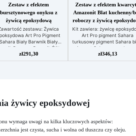
Zestaw z efektem
Zestaw z efektem kwarcy
bursztynowego onyksu z
Amazonit Blat kuchenny/b
żywicą epoksydową
roboczy z żywicą epoksyd
Zawartość zestawu: Żywica
Kit zawiera: żywicę epoksyd
poksydowa Art Pro Pigment
Art Pro pigment Sahara
Sahara Biały Barwnik Biały
turkusowy pigment Sahara bi
rwnik Brązowy Barwnik Żółty
pigment Sahara szary barwn
zł
291,30
zł
346,13
OXIDE Odkryj ukryte piękno
biały Izopropanol 99,9% Zes
wojego domu dzięki naszemu
Efektu Kwarcu Amazonitu 
ekskluzywnemu zestawowi
blatów kuchennych lub
ektu bursztynowego onyksu z
powierzchni roboczych z żyw
icą epoksydową, rozwiązaniu
epoksydową to innowacyjne
dealnemu do przekształcania
estetycznie imponujące
ich przestrzeni w elegancki i
rozwiązanie dla tych, którz
stylowy sposób. Ten
chcą przekształcić swoje
nia żywicy epoksydowej
innowacyjny zestaw został
przestrzenie w wyrafinowan
projektowany, aby przenieść
wysokiej jakości wygląd.
uksus i urok bursztynowego
Stworzony, aby naśladowa
tonu wymaga uwagi na kilka kluczowych aspektów:
yksu prosto do Twojej kuchni
naturalne piękno kwarcu
rzchnia jest czysta, sucha i wolna od tłuszczu czy oleju.
b łazienki, oferując możliwość
Amazonitu, ten zestaw wyróż