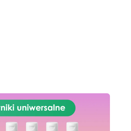
i i
idealna do mebli kuchennych i
blatów roboczych.
Please
note: Możliwość nakładania
pędzlem lub wałkiem, schnięcie
sób
w 24 godziny, łatwe czyszczenie
wodą, bez nieprzyjemnych
ny
zapachów.
Satynowe i
est
bezbarwne wykończenie:
Podczas aplikacji ma lekko
ją
białawy odcień, ale
we
powyschnięciu staje się
całkowicie satynowa i
na
przezroczysta.
ą
ania
o
akże
staw
cje
,