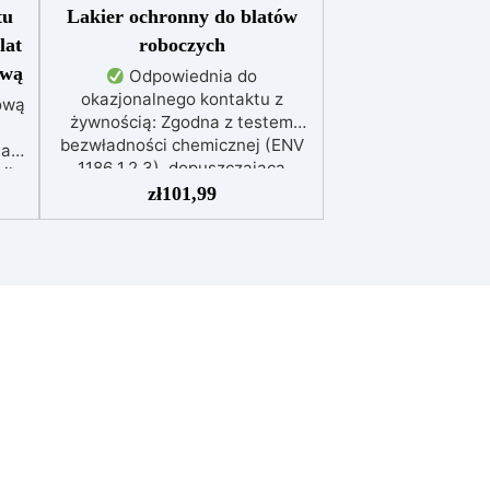
tu
Lakier ochronny do blatów
lat
roboczych
ową
Odpowiednia do
okazjonalnego kontaktu z
ową
żywnością: Zgodna z testem
bezwładności chemicznej (ENV
ały
1186 1,2,3), dopuszczająca
ik
kontakt z żywnością, płynami,
zł
101,99
taw
alkoholem, kwasami i tłuszczami
do
do 2 godzin.
Odporna i
ochronna: Wyjątkowo odporna
icą
na zarysowania, plamy (woda,
 i
kawa, wino, olej, ketchup) oraz
temperaturę do 100°C,
y
zapewniając długotrwałą
ochronę.
Kompatybilna z
y i
różnymi powierzchniami: Można
ją stosować na surowym
ć
drewnie, żywicy epoksydowej,
drewnie warstwowym oraz
nia
lakierowanych powierzchniach –