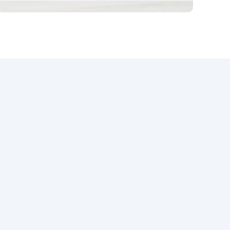
wzbogaca wnętrze o
ponadczasowy akcent i klasę.