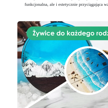
ep
funkcjonalna, ale i estetycznie przyciągająca w
naś
p
ud
za
pię
mo
j
pr
pr
t
ze