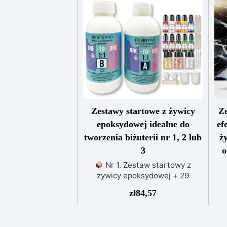
Zestawy startowe z żywicy
Ze
epoksydowej idealne do
ef
tworzenia biżuterii nr 1, 2 lub
ż
3
o
Nr 1. Zestaw startowy z
żywicy epoksydowej + 29
akcesoriów:500 g przezroczystej
e
zł
84,57
żywicy epoksydowej One to One
S
+ 29 przydatnych akcesoriów do
c
tworzenia biżuterii. Zawiera: 500
cz