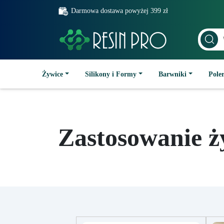
Darmowa dostawa powyżej 399 zł
Żywice
Silikony i Formy
Barwniki
Poler
Zastosowanie ż