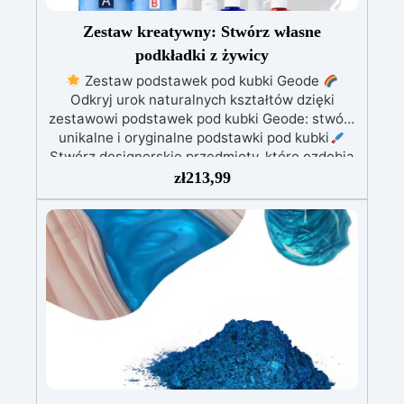
Zestaw kreatywny: Stwórz własne
podkładki z żywicy
Zestaw podstawek pod kubki Geode
Odkryj urok naturalnych kształtów dzięki
zestawowi podstawek pod kubki Geode: stwórz
unikalne i oryginalne podstawki pod kubki
Stwórz designerskie przedmioty, które ozdobią
Twój dom i stworzą wyjątkową atmosferę dzięki
zł
213,99
Twoim rękodziełom! Ten zestaw zawiera
wszystko, czego potrzebujesz, aby rozpocząć:
800 gramów żywicy epoksydowej formę
silikonową do podstawek pod kubki Geode 5
kolorów barwników rękawice i narzędzia do
mieszania nasz szczegółowy przewodnik na
temat tworzenia tych form. Pozwól swojej
kreatywności swobodnie płynąć i stwórz
unikalne podstawki inspirowane kształtami
natury. Każde dzieło będzie wyrażać małą część
Ciebie: idealne do wystawienia w domu lub
podarowania komuś, kogo kochasz
Jesteś