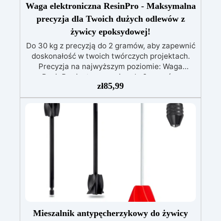
Waga elektroniczna ResinPro - Maksymalna
precyzja dla Twoich dużych odlewów z
żywicy epoksydowej!
Do 30 kg z precyzją do 2 gramów, aby zapewnić
doskonałość w twoich twórczych projektach.
Precyzja na najwyższym poziomie: Waga
ResinPro jest precyzyjna do 2 gramów,
zł
85,99
umożliwiając ważenie do 30 kg, co zapewnia
maksymalną dokładność przy odlewie żywicy
epoksydowej. Wysoka Pojemność: Z
pojemnością ważenia do 30 kg, idealna także
do dużych odlewów, takich jak stoły z drewna i
żywicy. Wyższa Wydajność: Zmniejsza ryzyko
egzotermii, która mogłaby zagrażać
końcowemu rezultatowi. Wykonując wszystko
jednym odlewem, minimalizujesz błędy i
oszczędzasz czas. Wiarygodność: Zapewnia Ci
pewność doskonałego rezultatu, zgodnego z
Twoimi oczekiwaniami. Elektroniczna waga
ResinPro to niezbędne narzędzie dla osób
Mieszalnik antypęcherzykowy do żywicy