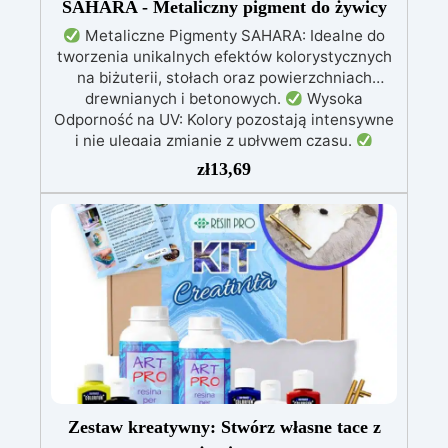
SAHARA - Metaliczny pigment do żywicy
gotowy, aby dodać niepowtarzalny akcent do
Metaliczne Pigmenty SAHARA: Idealne do
swojego domu? Materiały i technikę
tworzenia unikalnych efektów kolorystycznych
dostarczymy my: będziesz musiał tylko dodać
na biżuterii, stołach oraz powierzchniach
szczyptę kreatywności
Kup zestaw
drewnianych i betonowych.
Wysoka
Odporność na UV: Kolory pozostają intensywne
i nie ulegają zmianie z upływem czasu.
Wszechstronność Zastosowania: Doskonałe do
zł
13,69
żywicy epoksydowej, rękodzieła, modelarstwa i
dekoracji.
Dostępne w Dwóch Rozmiarach:
Opakowania 10 g i 100 g, dostosowane do
różnych potrzeb użytkowników.
Szeroka
Paleta Kolorów: Bogata gama metalicznych i
perłowych odcieni, w tym złoto, miedź,
niebieski, zielony i wiele innych.
Zestaw kreatywny: Stwórz własne tace z