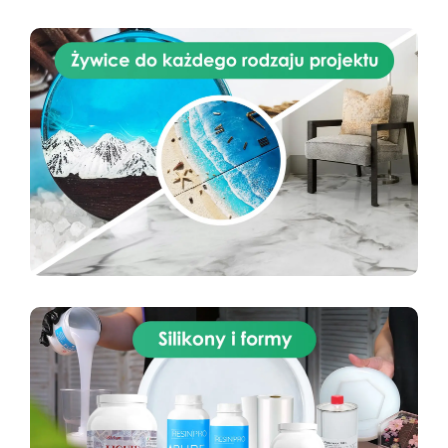
pęcherzykowy już dziś.
gwarantujący profesjonalny efekt, nasz zestaw
jest idealny zarówno do projektów
renowacyjnych, jak i do majsterkowania.
Przekształć swoją kuchnię w elegancką i
funkcjonalną przestrzeń dzięki naszemu
zestawowi Granit Black Galaxy do blatu
roboczego z żywicy epoksydowej i pozwól, aby
Twoja kuchnia lśniła blaskiem i stylem.