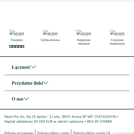
Trustpilot
Szybka dostawa
Bezpieczne
Uczynione
transakcje
bezpiecznym
Łączność
Przydatne linki
O nas
Resin Pro Srl, Via 25 Aprile – Z.I.snc, 19021 Arcola SP VAT: 01473200119 •
Kapitał zakładowy 50 000 EUR w całości opłacony • REA SP-210889
|
|
Polityka prywatności
Polityka plików cookie
Polityka plików cookie UE