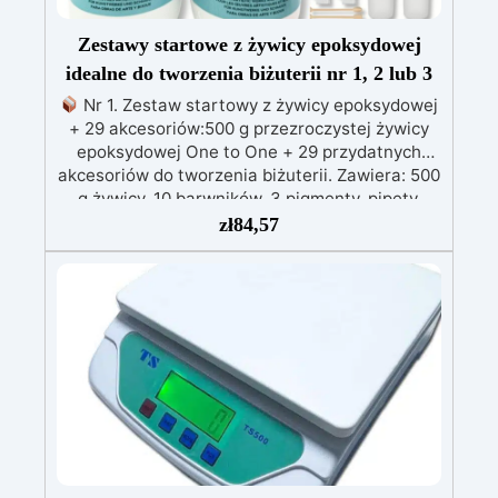
Zestawy startowe z żywicy epoksydowej
idealne do tworzenia biżuterii nr 1, 2 lub 3
Nr 1. Zestaw startowy z żywicy epoksydowej
+ 29 akcesoriów:500 g przezroczystej żywicy
epoksydowej One to One + 29 przydatnych
akcesoriów do tworzenia biżuterii. Zawiera: 500
g żywicy, 10 barwników, 3 pigmenty, pipety,
patyczki do mieszania, rękawiczki i kubeczki.
zł
84,57
Nr 2. Zestaw startowy z żywicy epoksydowej
+ 100 akcesoriów:500 g przezroczystej żywicy
epoksydowej One to One + 100 przydatnych
akcesoriów do tworzenia biżuterii. Zawiera: 500
g żywicy, 12 dodatków dekoracyjnych, suszone
kwiaty, silikonową formę z literami, breloczki,
końcówki do miniwiertarki, ponad 100
elementów.