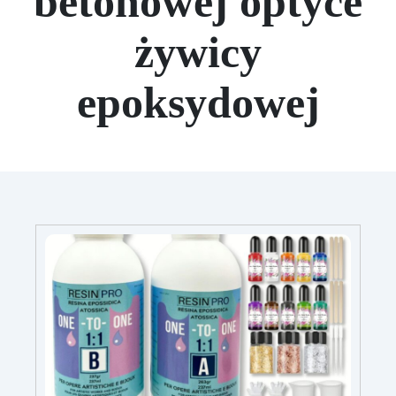
betonowej optyce
żywicy
epoksydowej