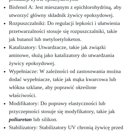
Przekształć swoją kuchnię w elegancką i
funkcjonalną przestrzeń dzięki naszemu
Bisfenol A: Jest mieszanym z epichlorohydriną, aby
zestawowi Granit Black Galaxy do blatu
utworzyć główny składnik żywicy epoksydowej.
roboczego z żywicy epoksydowej i pozwól, aby
Rozpuszczalniki: Do regulacji lepkości i ułatwienia
Twoja kuchnia lśniła blaskiem i stylem.
przetwarzalności stosuje się rozpuszczalniki, takie
jak butanol lub metyloetyloketon.
Katalizatory: Utwardzacze, takie jak związki
aminowe, służą jako katalizatory do utwardzania
żywicy epoksydowej.
Wypełniacze: W zależności od zastosowania można
dodać wypełniacze, takie jak mąka kwarcowa lub
włókna szklane, aby poprawić określone
właściwości.
Modifikatory: Do poprawy elastyczności lub
przyczepności stosuje się modyfikatory, takie jak
poliuretan
lub silikon.
Stabilizatory: Stabilizatory UV chronią żywicę przed