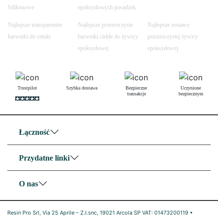
Silikonowe
epoksydowych posadzek
Najlepsze transparentne
Najlepsze przezroczyste
Najlepsze zestawy
barwniki do sztuki
barwniki ciekłe do żywicy
przezroczystej żywicy
epoksydowej
epoksydowej
Trustpilot
Szybka dostawa
Bezpieczne
Uczynione
transakcje
bezpiecznym
Łączność
Przydatne linki
O nas
Resin Pro Srl, Via 25 Aprile – Z.I.snc, 19021 Arcola SP VAT: 01473200119 •