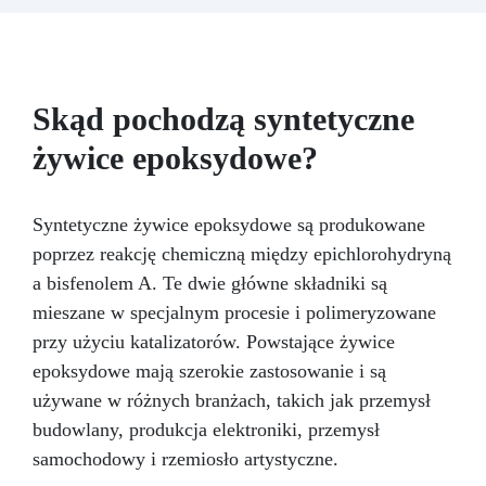
akcesoriów do tworzenia biżuterii. Zawiera: 500
kremu epoksydowego do polerowania.
g żywicy, 12 dodatków dekoracyjnych, suszone
kwiaty, silikonową formę z literami, breloczki,
końcówki do miniwiertarki, ponad 100
elementów.
Skąd pochodzą syntetyczne
żywice epoksydowe?
Syntetyczne żywice epoksydowe są produkowane
poprzez reakcję chemiczną między epichlorohydryną
a bisfenolem A. Te dwie główne składniki są
mieszane w specjalnym procesie i polimeryzowane
przy użyciu katalizatorów. Powstające żywice
epoksydowe mają szerokie zastosowanie i są
używane w różnych branżach, takich jak przemysł
budowlany, produkcja elektroniki, przemysł
samochodowy i rzemiosło artystyczne.