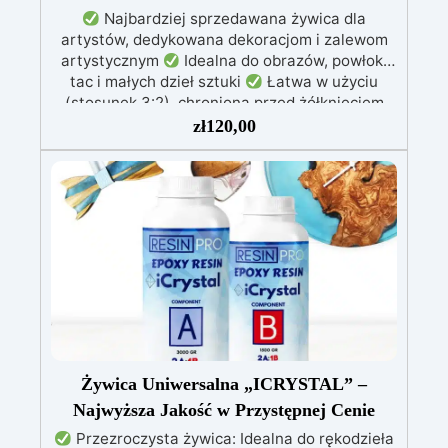
Najbardziej sprzedawana żywica dla
artystów, dedykowana dekoracjom i zalewom
artystycznym
Idealna do obrazów, powłok,
tac i małych dzieł sztuki
Łatwa w użyciu
(stosunek 3:2), chroniona przed żółknięciem
dzięki specjalnym filtrom UV
Gęsta formuła:
zł
120,00
nie kapie, utrzymując precyzyjne i czyste wzory
Utwardza się w 12-24 godziny, zapewniając
błyszczącą i lśniącą powierzchnię
Żywica Uniwersalna „ICRYSTAL” –
Najwyższa Jakość w Przystępnej Cenie
Przezroczysta żywica: Idealna do rękodzieła