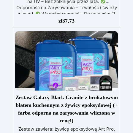
na UV – Bez żółknięcia przez lata.
Odporność na Zarysowania – Trwałość i świeży
wygląd.
Wszechstronność – Do odlewów (1
mm–2 cm), powłok, biżuterii, stołów i dzieł
zł
37,73
sztuki.
Łatwość Użycia – Niska lepkość, brak
pęcherzyków powietrza.
Profesjonalne
Wyniki – Idealna do hobbystycznych i
zaawansowanych projektów.
Zestaw Galaxy Black Granite z brokatowym
blatem kuchennym z żywicy epoksydowej (+
farba odporna na zarysowania wliczona w
cenę!)
Zestaw zawiera: żywicę epoksydową Art Pro,