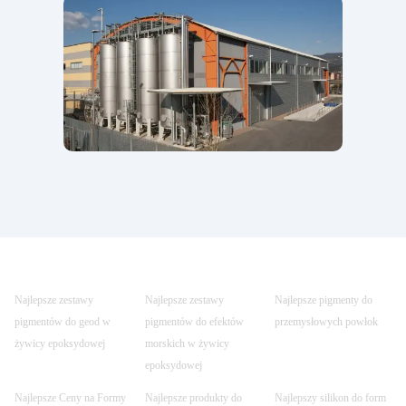
Najlepsze zestawy
Najlepsze zestawy
Najlepsze pigmenty do
pigmentów do geod w
pigmentów do efektów
przemysłowych powłok
żywicy epoksydowej
morskich w żywicy
epoksydowej
Najlepsze Ceny na Formy
Najlepsze produkty do
Najlepszy silikon do form