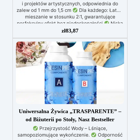
i projektów artystycznych, odpowiednia do
zalew od 1 mm do 1,5 cm
Dla każdego: Łatwe
mieszanie w stosunku 2:1, gwarantujące
perfekcyjny efekt bez niedoskonałości
Niska
lepkość: Zapewnia odlewy bez pęcherzyków,
zł
83,87
kompatybilna z drewnem, silikonem, szkłem,
metalem i innymi materiałami
Bezpieczna po
utwardzeniu: Nietoksyczna, bezpieczna dla
skóry, wolna od BPA i rozpuszczalników (VOC
Free)
Błyszcząca i samopoziomująca: Z
filtrami UV przeciw żółknięciu dla trwałego i
lśniącego wykończenia
Uniwersalna Żywica „TRASPARENTE” –
od Biżuterii po Stoły, Nasz Bestseller
Przejrzystość Wody – Lśniące,
samopoziomujące wykończenie.
Odporność