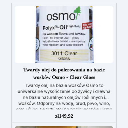
Twardy olej do polerowania na bazie
wosków Osmo - Clear Gloss
Twardy olej na bazie wosków Osmo to
uniwersalne wykończenie do żywicy i drewna
na bazie naturalnych olejów roślinnych i
wosków. Odporny na wodę, brud, piwo, wino,
colę i ślinę, twardy olej na bazie wosków Osmo
jest mikroporowaty i tworzy molekularne
zł
149,92
wiązania z drewnem, dzięki czemu nie pęka ani
nie łuszczy się. Nowa, zaawansowana formuła