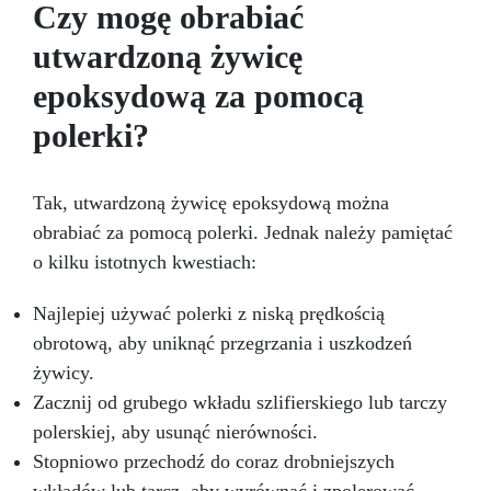
Czy mogę obrabiać
niebieski, zielony i wiele innych.
utwardzoną żywicę
epoksydową za pomocą
polerki?
Tak, utwardzoną żywicę epoksydową można
obrabiać za pomocą polerki. Jednak należy pamiętać
o kilku istotnych kwestiach:
Najlepiej używać polerki z niską prędkością
obrotową, aby uniknąć przegrzania i uszkodzeń
żywicy.
Zacznij od grubego wkładu szlifierskiego lub tarczy
polerskiej, aby usunąć nierówności.
Stopniowo przechodź do coraz drobniejszych