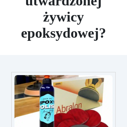
utwardzonej
żywicy
epoksydowej?