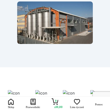
Trustpilot
Szybka dostawa
Bezpieczne
Uczynione
0
transakcje
bezpiecznym
Pomoc
zł
0,00
Sklep
Przewodniki
Lista życzeń