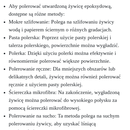
dokładnie odmierzyć potrzebną ilość żywicy,
Aby polerować utwardzoną żywicę epoksydową,
minimalizując błędy i zapewniając idealny
dostępne są różne metody:
końcowy rezultat, w jednym przygotowaniu. Na
co jeszcze czekasz? Dodaj Elektroniczną Wagę
Mokre szlifowanie: Polega na szlifowaniu żywicy
ResinPro do swojego koszyka!
wodą i papierem ściernym o różnych gradacjach.
Pasta polerska: Poprzez użycie pasty polerskiej i
talerza polerskiego, powierzchnie można wygładzić.
Polerka: Dzięki użyciu polerki można efektywnie i
równomiernie polerować większe powierzchnie.
Polerowanie ręczne: Dla mniejszych obszarów lub
delikatnych detali, żywicę można również polerować
ręcznie z użyciem pasty polerskiej.
Ściereczka mikrofibra: Na zakończenie, wygładzoną
żywicę można polerować do wysokiego połysku za
pomocą ściereczki mikrofibrowej.
Polerowanie na sucho: Ta metoda polega na suchym
polerowaniu żywicy, aby uzyskać lśniącą