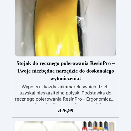
twardego oleju na bazie wosków Osmo została
specjalnie opracowana w Niemczech, aby
twardy olej na bazie wosków Osmo był
pierwszym woskiem na rynku europejskim,
który można łatwo nakładać pędzlem lub
wałkiem, bez potrzeby polerowania! Może być
stosowany do napraw punktowych i / lub
odnawiania / renowacji bez konieczności
szlifowania, dzięki czemu żywica lub drewno nie
będą już wymagały całkowitego szlifowania i
Stojak do ręcznego polerowania ResinPro –
powtórnego wykończenia.
Twoje niezbędne narzędzie do doskonałego
wykończenia!
Wypoleruj każdy zakamarek swoich dzieł i
uzyskaj nieskazitelną połysk. Podstawka do
ręcznego polerowania ResinPro - Ergonomiczne
rozwiązanie dla nieskazitelnego efektu
zł
26,99
polerowania. Niezgłębione punkty już nie są
nieosiągalne: Ta podstawka do ręcznego
polerowania pozwala dotrzeć i wypolerować
każdy zakątek twoich dzieł, gdzie tradycyjne