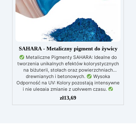
g żywicy, 12 dodatków dekoracyjnych, suszone
kwiaty, silikonową formę z literami, breloczki,
końcówki do miniwiertarki, ponad 100
elementów.
SAHARA - Metaliczny pigment do żywicy
Metaliczne Pigmenty SAHARA: Idealne do
tworzenia unikalnych efektów kolorystycznych
na biżuterii, stołach oraz powierzchniach
drewnianych i betonowych.
Wysoka
Odporność na UV: Kolory pozostają intensywne
i nie ulegają zmianie z upływem czasu.
Wszechstronność Zastosowania: Doskonałe do
zł
13,69
żywicy epoksydowej, rękodzieła, modelarstwa i
dekoracji.
Dostępne w Dwóch Rozmiarach:
Opakowania 10 g i 100 g, dostosowane do
różnych potrzeb użytkowników.
Szeroka
Paleta Kolorów: Bogata gama metalicznych i
perłowych odcieni, w tym złoto, miedź,