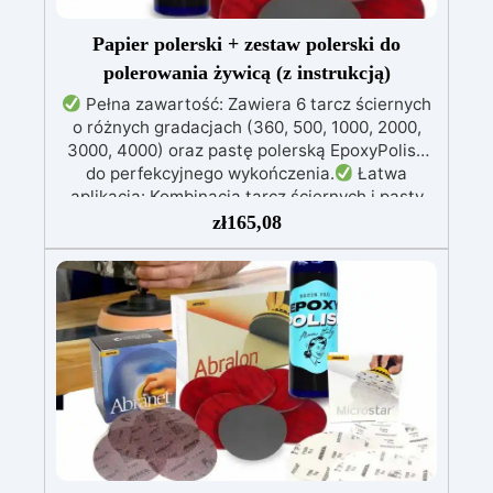
Papier polerski + zestaw polerski do
polerowania żywicą (z instrukcją)
Pełna zawartość: Zawiera 6 tarcz ściernych
o różnych gradacjach (360, 500, 1000, 2000,
3000, 4000) oraz pastę polerską EpoxyPolish
do perfekcyjnego wykończenia.
Łatwa
aplikacja: Kombinacja tarcz ściernych i pasty
polerskiej zapewnia prostą i skuteczną
zł
165,08
polerowanie powierzchni z żywicy.
Stopniowe
kroki: Zacznij od niższych gradacji, aby usunąć
niedoskonałości, a zakończ na gradacji 4000,
uzyskując wysokiej jakości błyszczące
wykończenie.
Wykończenie satynowe lub
błyszczące: Aby uzyskać wykończenie
błyszczące, nałóż pastę EpoxyPolish; dla
wykończenia satynowego, dokładnie spłucz i
użyj Olio Cera Dura Satinata Osmo.
Szerokie
pokrycie: Zestaw pokrywa około 2 m²
powierzchni z żywicy, idealny do projektów DIY