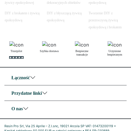
żywicy epoksydowej
dekoracyjnych obiektów
epoksydową
DIY z brokatem i żywicą
DIY z błyszczącą żywicą
Tworzenie DIY z
epoksydową
epoksydową
przezroczystą żywicą
epoksydową i brokatem
Trustpilot
Szybka dostawa
Bezpieczne
Uczynione
transakcje
bezpiecznym
Łączność
Przydatne linki
O nas
Resin Pro Srl, Via 25 Aprile – Z.I.snc, 19021 Arcola SP VAT: 01473200119 •
Kapitał zakładowy 50 000 EUR w całości opłacony • REA SP-210889