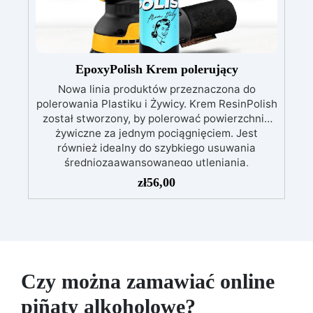
przygotowanej stali.
Zgodność i
bezpieczeństwo: Zgodna z Rozporządzeniem
UE nr 305/2011 – Rozporządzeniem UE nr
574/2014 – Oznakowanie CE zgodnie z normą
EN 1504-2 oraz odpowiednią Deklaracją
EpoxyPolish Krem polerujący
Właściwości Użytkowych (DoP).
Nowa linia produktów przeznaczona do
polerowania Plastiku i Żywicy. Krem ResinPolish
został stworzony, by polerować powierzchnie
żywiczne za jednym pociągnięciem. Jest
również idealny do szybkiego usuwania
średniozaawansowanego utleniania,
delikatnych zadrapań, skaz i innych drobnych
zł
56,00
defektów na żywicznej powierzchni. Ten krem
usuwa defekty pozostawione przez środki
ścierne o ziarnistości P1500 lub mniejszej i
pozostawia wspaniałe wykończenie
pozbawione niedoskonałości nawet na
ciemniejszych żelkotach, które mogą sprawiać
Czy można zamawiać online
więcej trudności.
piñaty alkoholowe?