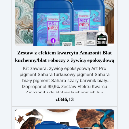
Zestaw z efektem kwarcytu Amazonit Blat
kuchenny/blat roboczy z żywicą epoksydową
Kit zawiera: żywicę epoksydową Art Pro
pigment Sahara turkusowy pigment Sahara
biały pigment Sahara szary barwnik biały
Izopropanol 99,9% Zestaw Efektu Kwarcu
Amazonitu do blatów kuchennych lub
powierzchni roboczych z żywicą epoksydową to
zł
346,13
innowacyjne i estetycznie imponujące
rozwiązanie dla tych, którzy chcą przekształcić
swoje przestrzenie w wyrafinowany i wysokiej
jakości wygląd. Stworzony, aby naśladować
naturalne piękno kwarcu Amazonitu, ten