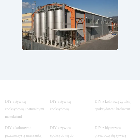
DIY z żywicą
DIY z żywicą
DIY z kolorową żywicą
epoksydową i naturalnymi
epoksydową
epoksydową i brokatem
materiałami
DIY z kolorową i
DIY z żywicą
DIY z błyszczącą
przezroczystą mieszanką
epoksydową do
przezroczystą żywicą