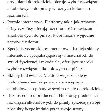
profesjonalistów, umożliwiając szybkie i
artykułami do rękodzieła oferuje wybór rozwiązań
bezproblemowe przekształcenie Twojej kuchni.
alkoholowych do piñaty w różnych kolorach i
Niezależnie od tego, czy całkowicie
rozmiarach.
remontujesz, czy tylko unowocześniasz swoją
przestrzeń kuchenną, nasz zestaw zapewnia
Portale internetowe: Platformy takie jak Amazon,
profesjonalny rezultat przy minimalnym wysiłku.
eBay czy Etsy oferują różnorodność rozwiązań
Każdy detal naszego zestawu do blatu
alkoholowych do piñaty, które można wygodnie
kuchennego z efektem czarnego marmuru
zamówić z domu.
został zaprojektowany tak, aby oferować
niezrównaną kombinację stylu, wytrzymałości i
Specjalistyczne sklepy internetowe: Istnieją sklepy
praktyczności. Wynik to rozwiązanie
internetowe specjalizujące się w materiałach do
designerskie najwyższej klasy, które
sztuki żywicznej i rękodzieła, oferujące szeroki
natychmiast podnosi standardy kuchni, czyniąc
ją powodem do dumy w Twoim domu. Wybierz
wybór rozwiązań alkoholowych do piñaty.
nasz zestaw, aby zmodernizować swoją
Sklepy budowlane: Niektóre większe sklepy
kuchnię, łącząc funkcjonalność z urokiem, i
budowlane również posiadają rozwiązania
pozwól się inspirować każdego dnia blaskiem i
alkoholowe do piñaty w swoim dziale do rękodzieła.
trwałością, jakie oferuje.
Bezpośrednio u producenta: Niektórzy producenci
rozwiązań alkoholowych do piñaty sprzedają swoje
produkty bezpośrednio przez swoje strony