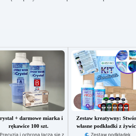
rystal + darmowe miarka i
Zestaw kreatywny: Stwó
rękawice 100 szt.
własne podkładki z żywi
Precyzja i ochrona łączą się z
Zestaw podkładek