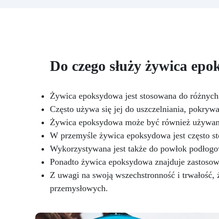
g żywicy, 10 barwników, 3
It
pigmenty, pipety, patyczki do
ży
mieszania, rękawiczki i kubeczki.
p
Nr 2. Zestaw startowy z
c
żywicy epoksydowej + 100
gr
akcesoriów:500 g przezroczystej
z
Do czego służy żywica ep
żywicy epoksydowej One to One
fo
+ 100 przydatnych akcesoriów
n
do tworzenia biżuterii. Zawiera:
500 g żywicy, 12 dodatków
Żywica epoksydowa jest stosowana do różnych
dekoracyjnych, suszone kwiaty,
Często używa się jej do uszczelniania, pokryw
śc
silikonową formę z literami,
Żywica epoksydowa może być również używana 
breloczki, końcówki do
W przemyśle żywica epoksydowa jest często st
miniwiertarki, ponad 100
elementów.
Wykorzystywana jest także do powłok podłogow
tr
m
Ponadto żywica epoksydowa znajduje zastosowa
sz
Z uwagi na swoją wszechstronność i trwałość,
przemysłowych.