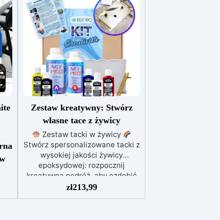
ite
Zestaw kreatywny: Stwórz
własne tace z żywicy
Zestaw tacki w żywicy
Stwórz spersonalizowane tacki z
rna
wysokiej jakości żywicy
 w
epoksydowej: rozpocznij
kreatywną podróż, aby ozdobić
swój dom
Ożyw swoją
zł
213,99
ny
przestrzeń za pomocą unikalnej i
nik
oryginalnej tacki dzięki naszemu
at
zestawowi!
Dostarczamy Ci