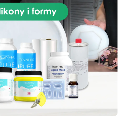
wykonaniu
Jesteś gotowy,
ię,
aby stworzyć tackę, która będzie
 do
prawdziwym dziełem designu?
wy w
Potrzebujesz tylko odrobiny
kreatywności: resztę zrobimy my
staw
Zamów już teraz!
k i
ałć
 i
ęki
lack
 z
l,