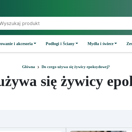
owanie i akcesoria
Podłogi i Ściany
Mydła i świece
Ze
Główna
Do czego używa się żywicy epoksydowej?
używa się żywicy ep