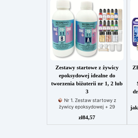
Zestawy startowe z żywicy
Z
epoksydowej idealne do
tworzenia biżuterii nr 1, 2 lub
3
dr
Nr 1. Zestaw startowy z
żywicy epoksydowej + 29
jak
akcesoriów:500 g przezroczystej
zł
84,57
żywicy epoksydowej One to One
do
+ 29 przydatnych akcesoriów do
ży
tworzenia biżuterii. Zawiera: 500
pr