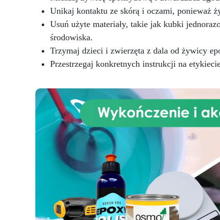
T
ciche i komfortowe środowisko.
Unikaj kontaktu ze skórą i oczami, ponieważ 
fa
Idealna dla rzemieślników,
Usuń użyte materiały, takie jak kubki jednora
twórców form, producentów
środowiska.
biżuterii oraz miłośników DIY —
Trzymaj dzieci i zwierzęta z dala od żywicy
to narzędzie szybko i
p
profesjonalnie podnosi jakość
Przestrzegaj konkretnych instrukcji na etykie
Twoich projektów.
Wta
IC
sz
i
P
N
na
2: