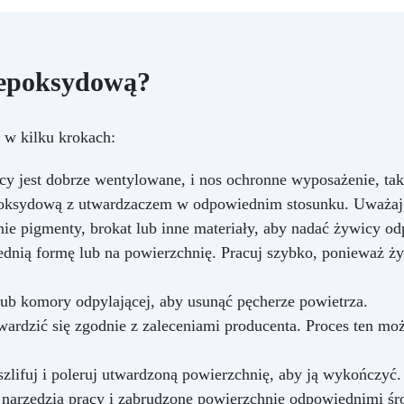
ę epoksydową?
 w kilku krokach:
acy jest dobrze wentylowane, i nos ochronne wyposażenie, ta
poksydową z utwardzaczem w odpowiednim stosunku. Uważaj,
ie pigmenty, brokat lub inne materiały, aby nadać żywicy odp
dnią formę lub na powierzchnię. Pracuj szybko, ponieważ ż
lub komory odpylającej, aby usunąć pęcherze powietrza.
ardzić się zgodnie z zaleceniami producenta. Proces ten moż
szlifuj i poleruj utwardzoną powierzchnię, aby ją wykończyć.
ć narzędzia pracy i zabrudzone powierzchnie odpowiednimi ś