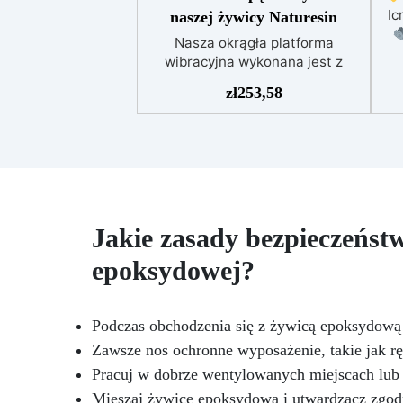
Ic
naszej żywicy Naturesin
Nasza okrągła platforma
wibracyjna wykonana jest z
wysokiej jakości materiałów,
t
zł
253,58
które zapewniają trwałość,
J
stabilność i wyjątkową
Po
wydajność.Regulowana
ru
intensywność wibracji umożliwia
skuteczne usuwanie
uł
pęcherzyków powietrza z żywicy,
Ja
gipsu, zaprawy lub cementu,
Jakie zasady bezpieczeństw
uzyskując jednolite i gęste
be
powierzchnie. Ergonomiczna
epoksydowej?
konstrukcja oraz intuicyjne
pokrętło sprawiają, że
sz
urządzenie jest bardzo łatwe w
za
Podczas obchodzenia się z żywicą epoksydową 
obsłudze, nawet dla
początkujących. Dodatkowo
Zawsze nos ochronne wyposażenie, takie jak r
swo
zoptymalizowana struktura
Pracuj w dobrze wentylowanych miejscach lub
sp
wewnętrzna zmniejsza hałas
żół
Mieszaj żywicę epoksydową i utwardzacz zgodni
podczas pracy, zapewniając