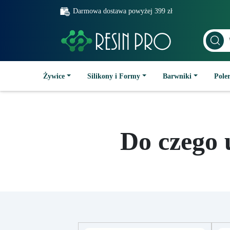
Darmowa dostawa powyżej 399 zł
Żywice
Silikony i Formy
Barwniki
Poler
Do czego 