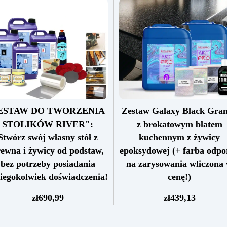
ESTAW DO TWORZENIA
Zestaw Galaxy Black Gran
STOLIKÓW RIVER":
z brokatowym blatem
Stwórz swój własny stół z
kuchennym z żywicy
ewna i żywicy od podstaw,
epoksydowej (+ farba odpo
bez potrzeby posiadania
na zarysowania wliczona
iegokolwiek doświadczenia!
cenę!)
Zestaw "Wszystko w jednym"
Zestaw zawiera: żywicę
zł
690,99
zł
439,13
 tworzenia stołów z drewna i
epoksydową Art Pro, Czar
wicy, idealny dla hobbystów i
pigment Sahara czarny barw
ofesjonalistów, 100% Made in
Holograficzny srebrny brok