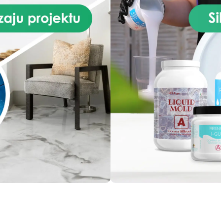
epoksydowej, ten zestaw
zapewnia solidną powierzchn
odporną na uderzenia i łatwą
utrzymania w czystości. Łat
instalacji i gwarantujący
profesjonalny efekt, nasz ze
jest idealny zarówno do
projektów renowacyjnych, ja
do majsterkowania. Przekszt
swoją kuchnię w elegancką
funkcjonalną przestrzeń dzi
naszemu zestawowi Granit B
Galaxy do blatu roboczego
żywicy epoksydowej i pozwó
aby Twoja kuchnia lśniła
blaskiem i stylem.