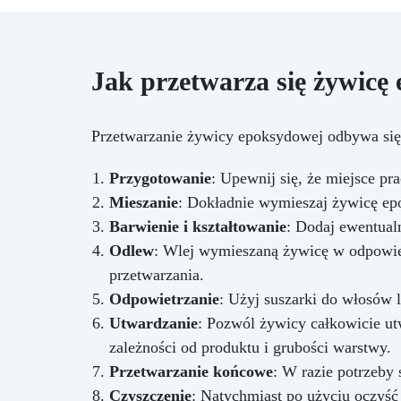
Jak przetwarza się żywic
Przetwarzanie żywicy epoksydowej odbywa się
Przygotowanie
: Upewnij się, że miejsce pr
Mieszanie
: Dokładnie wymieszaj żywicę e
Barwienie i kształtowanie
: Dodaj ewentualn
Odlew
: Wlej wymieszaną żywicę w odpowie
przetwarzania.
Odpowietrzanie
: Użyj suszarki do włosów 
Utwardzanie
: Pozwól żywicy całkowicie utw
zależności od produktu i grubości warstwy.
Przetwarzanie końcowe
: W razie potrzeby 
Czyszczenie
: Natychmiast po użyciu oczyś