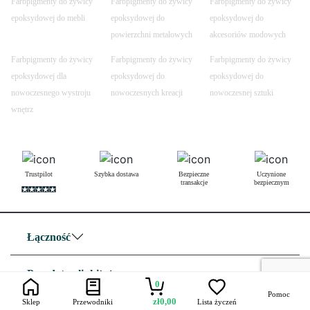
Farbpigmenty do żywicy
Farbpigmenty do żywicy
Farbpigmenty do żywicy
epoksydowej do mebli
epoksydowej do
epoksydowej do
powierzchni metalowych
akcesoriów modowych
Farbpigmenty do żywicy
Farbpigmenty do żywicy
Farbpigmenty do żywicy
epoksydowej dla
epoksydowej do
epoksydowej do
nowoczesnego wystroju
nowoczesnych kreacji
nowoczesnej sztuki
wnętrz
Trustpilot
Szybka dostawa
Bezpieczne
Uczynione
transakcje
bezpiecznym
Łączność
Przydatne linki
0
Pomoc
zł
0,00
Sklep
Przewodniki
Lista życzeń