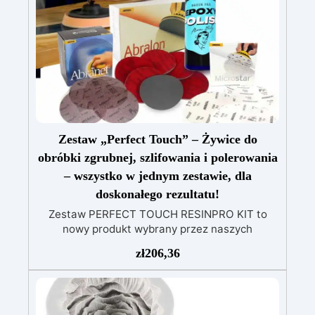
Zestaw „Perfect Touch” – Żywice do
obróbki zgrubnej, szlifowania i polerowania
– wszystko w jednym zestawie, dla
doskonałego rezultatu!
Zestaw PERFECT TOUCH RESINPRO KIT to
nowy produkt wybrany przez naszych
ekspertów, aby maksymalnie udoskonalić Twoje
zł
206,36
prace żywiczne. Od teraz wszystkie kwestie
związane z polerowaniem, satynowaniem,
szlifowaniem i obróbką zgrubną nie będą już
problemem dzięki temu innowacyjnemu i