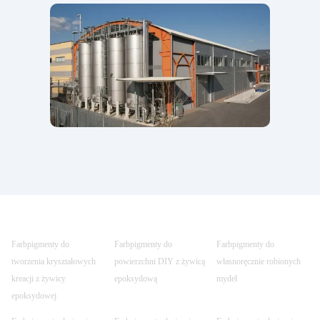
Farbpigmenty do
Farbpigmenty do
Farbpigmenty do
tworzenia kryształowych
powierzchni DIY z żywicą
własnoręcznie robionych
kreacji z żywicy
epoksydową
mydeł
epoksydowej