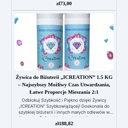
zł
73,00
Bezpieczna, certyfikowana BPA Free, bez
rozpuszczalników i bezzapachowa,
wyprodukowana w 100% we Włoszech.
Łatwa
w użyciu (stosunek 2:1) i obróbce, o niskiej
lepkości, co zmniejsza powstawanie
pęcherzyków powietrza.
Idealna do biżuterii,
małych odlewów, dekoracji i szybkiej
prototypizacji.
Żywica do Biżuterii „ICREATION” 1.5 KG
– Najszybszy Możliwy Czas Utwardzania,
Łatwe Proporcje Mieszania 2:1
Odblokuj Szybkość i Piękno dzięki Żywicy
„ICREATION” Szybkowiążącej! Doskonała do
szybkiej biżuterii i innych małych odlewów w
formach.
Szybkie Arcydzieła Ujawnione –
zł
188,82
Doświadcz mocy szybkości! „ICREATION”