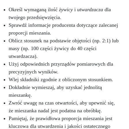
A i B. Mieszać przez 30–40 sekund do
uzyskania jednolitej masy. Nałożyć i
Określ wymaganą ilość
żywicy
i
utwardzacza
dla
unieruchomić do momentu wstępnego
twojego przedsięwzięcia.
wiązania. Usunąć nadmiar kleju przed pełnym
Sprawdź informacje producenta dotyczące zalecanej
utwardzeniem. Różnice w porównaniu z innymi
klejami W porównaniu z klejami
proporcji mieszania.
cyjanoakrylowymi lub poliuretanowymi, klej
Oblicz stosunek na podstawie objętości (np. 2:1) lub
epoksydowy ResinPro oferuje: Lepszą
masy (np. 100 części żywicy do 40 części
przyczepność do powierzchni nieporowatych;
Wyższą odporność mechaniczną i termiczną;
utwardzacza).
Pełną przezroczystość po utwardzeniu. Porady
Użyj odpowiednich przyrządów pomiarowych dla
eksperta Wersja 5-minutowa do małych
precyzyjnych wyników.
elementów, szybkich napraw i aplikacji
Wlej składniki zgodnie z obliczonym stosunkiem.
pionowych. Wersja 60-minutowa do prac
precyzyjnych lub dużych powierzchni.
Dokładnie wymieszaj, aby uzyskać jednolitą
Przechowywać strzykawkę w chłodnym, suchym
mieszankę.
miejscu, szczelnie zamkniętą. Uproszczona
Zwróć uwagę na czas otwartości, aby upewnić się,
karta techniczna Proporcje mieszania: 1:1 Pełne
utwardzenie: 24 h Wygląd: Przezroczysty
że mieszanka nadal jest podatna na obróbkę.
Temperatura aplikacji: +10°C / +30°C
Pamiętaj, że prawidłowa proporcja mieszania jest
Odporność termiczna: do 120°C Kompatybilne
kluczowa dla utwardzenia i jakości ostatecznego
materiały: metal, drewno, szkło, plastik,