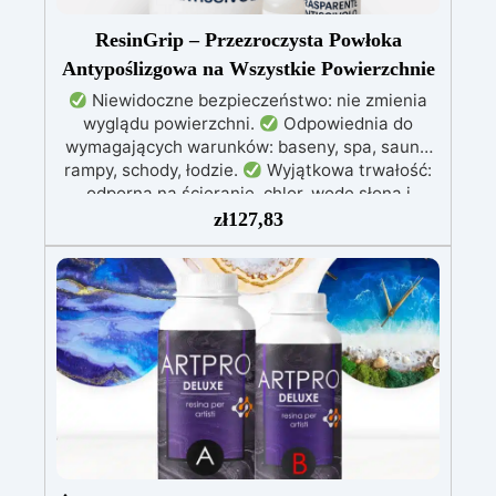
ResinGrip – Przezroczysta Powłoka
Antypoślizgowa na Wszystkie Powierzchnie
Niewidoczne bezpieczeństwo: nie zmienia
wyglądu powierzchni.
Odpowiednia do
wymagających warunków: baseny, spa, sauny,
rampy, schody, łodzie.
Wyjątkowa trwałość:
odporna na ścieranie, chlor, wodę słoną i
warunki atmosferyczne. Średnia żywotność
zł
127,83
ponad 10 lat.
Łatwa aplikacja: 3-składnikowy
system gotowy do użycia, naprawia także
drobne pęknięcia i defekty.
Profesjonalne i
certyfikowane rozwiązanie z Deklaracją
Właściwości Użytkowych (DoP).