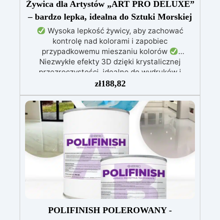
Żywica dla Artystów „ART PRO DELUXE”
– bardzo lepka, idealna do Sztuki Morskiej
Wysoka lepkość żywicy, aby zachować
kontrolę nad kolorami i zapobiec
przypadkowemu mieszaniu kolorów
Niezwykłe efekty 3D dzięki krystalicznej
przezroczystości, idealne do wydruków i
obrazów
Nie kapie: wszechstronna aplikacja
zł
188,82
na powierzchniach pochylonych, pionowych lub
zakrzywionych, idealna do malowania i powłok
Odporna na wilgoć, z błyszczącą i ochronną
powierzchnią, odpowiednia do każdego
środowiska
Bezpieczna i bezzapachowa,
wolna od rozpuszczalników i BPA, idealna do
komfortowej i przyjemnej pracy
POLIFINISH POLEROWANY -