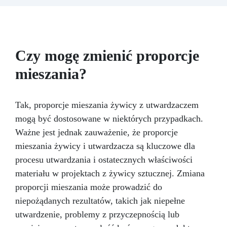
skóry, wolna od BPA i rozpuszczalników (VOC
uzyskać pomoc i porady. Żywica Epoxy
Free)
Błyszcząca i samopoziomująca: Z
„ICREATION” Szybkowiążąca jest idealna do:
filtrami UV przeciw żółknięciu dla trwałego i
Biżuterii i małych ozdób Małych odlewów w
lśniącego wykończenia
formach i rękodzieła Szybkiego prototypowania
miniaturek
Z „ICREATION” nie tylko tworzysz,
Czy mogę zmienić proporcje
ale tworzysz z pewnością siebie. Szybki czas
mieszania?
utwardzania i bezpieczna, certyfikowana
formuła wzmacniają Twoją kreatywność. Kup
Teraz i Twórz Arcydzieła w Mgnieniu Oka!
Tak, proporcje mieszania żywicy z utwardzaczem
mogą być dostosowane w niektórych przypadkach.
Ważne jest jednak zauważenie, że proporcje
mieszania żywicy i utwardzacza są kluczowe dla
procesu utwardzania i ostatecznych właściwości
materiału w projektach z żywicy sztucznej. Zmiana
proporcji mieszania może prowadzić do
niepożądanych rezultatów, takich jak niepełne
utwardzenie, problemy z przyczepnością lub