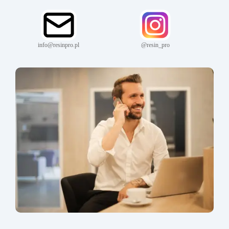
info@resinpro.pl
@resin_pro