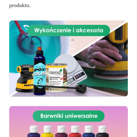
produktu.
ceramika FAQ Czy po utwardzeniu można
szlifować lub malować klej? Tak, po pełnym
utwardzeniu można go szlifować i malować. Czy
nadaje się do użytku zewnętrznego? Tak, jest
odporny na wilgoć i zmiany temperatury, jednak
zaleca się ochronę przed bezpośrednim
promieniowaniem UV. Czy jest toksyczny? Nie,
nie zawiera rozpuszczalników ani styrenu;
zaleca się jednak stosowanie rękawic i dobrą
wentylację.