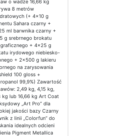
taw o wadze 16,66 kg
rywa 8 metrów
dratowych (+ 4×10 g
mentu Sahara czarny +
25 ml barwnika czarny +
5 g srebrnego brokatu
ograficznego + 4×25 g
katu irydowego niebiesko-
onego + 2×500 g lakieru
ornego na zarysowania
shield 100 gloss +
propanol 99,9%) Zawartość
awów: 2,49 kg, 4,15 kg,
 kg lub 16,66 kg Art Coat
ksydowy „Art Pro” dla
kiej jakości bazy Czarny
nik z linii „Colorfun” do
kania idealnych odcieni
enia Pigment Metallica