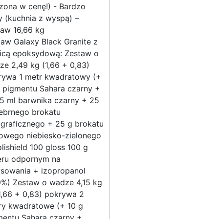
zona w cenę!) - Bardzo
 (kuchnia z wyspą) –
taw 16,66 kg
aw Galaxy Black Granite z
icą epoksydową: Zestaw o
e 2,49 kg (1,66 + 0,83)
rywa 1 metr kwadratowy (+
g pigmentu Sahara czarny +
5 ml barwnika czarny + 25
rebrnego brokatu
ograficznego + 25 g brokatu
dowego niebiesko-zielonego
lishield 100 gloss 100 g
ieru odpornym na
ysowania + izopropanol
9%) Zestaw o wadze 4,15 kg
1,66 + 0,83) pokrywa 2
ry kwadratowe (+ 10 g
mentu Sahara czarny +