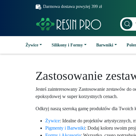
Darmowa dostawa powyżej 399 zł
Żywice
Silikony i Formy
Barwniki
Poler
Zastosowanie zesta
Jesteś zainteresowany Zastosowanie zestawów do
epoksydowej w super korzystnych cenach.
Odkryj naszą szeroką gamę produktów dla Twoich k
Żywice
: Idealne do projektów artystycznych, 
Pigmenty i Barwniki
: Dodaj koloru swoim pro
Formy i Akcesoria
: Wszystko, czego potrzebuj