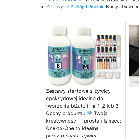
Zestawy do Podłóg i Powłok
: Kompleksowe roz
Zestawy startowe z żywicy
epoksydowej idealne do
tworzenia biżuterii nr 1, 2 lub 3
Cechy produktu:
Twoja
kreatywność — prosta i lśniąca:
One-to-One to idealna
przezroczysta żywica