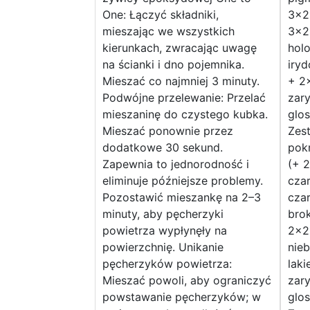
One: Łączyć składniki,
3×2
mieszając we wszystkich
3×2
kierunkach, zwracając uwagę
hol
na ścianki i dno pojemnika.
iry
Mieszać co najmniej 3 minuty.
+ 2
Podwójne przelewanie: Przelać
zary
mieszaninę do czystego kubka.
glos
Mieszać ponownie przez
Zes
dodatkowe 30 sekund.
pok
Zapewnia to jednorodność i
(+ 
eliminuje późniejsze problemy.
cza
Pozostawić mieszankę na 2–3
cza
minuty, aby pęcherzyki
bro
powietrza wypłynęły na
2×2
powierzchnię. Unikanie
nieb
pęcherzyków powietrza:
laki
Mieszać powoli, aby ograniczyć
zary
powstawanie pęcherzyków; w
glos