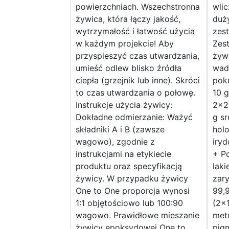
powierzchniach. Wszechstronna
wlic
żywica, która łączy jakość,
duży
wytrzymałość i łatwość użycia
zes
w każdym projekcie! Aby
Zest
przyspieszyć czas utwardzania,
żyw
umieść odlew blisko źródła
wadz
ciepła (grzejnik lub inne). Skróci
pok
to czas utwardzania o połowę.
10 
Instrukcje użycia żywicy:
2×2
Dokładne odmierzanie: Ważyć
g s
składniki A i B (zawsze
hol
wagowo), zgodnie z
iry
instrukcjami na etykiecie
+ Po
produktu oraz specyfikacją
lak
żywicy. W przypadku żywicy
zar
One to One proporcja wynosi
99,
1:1 objętościowo lub 100:90
(2×
wagowo. Prawidłowe mieszanie
met
żywicy epoksydowej One to
pig