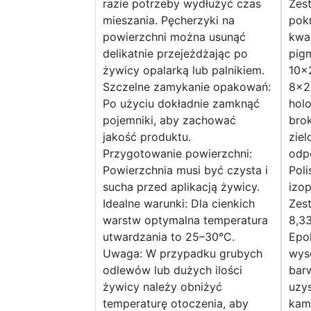
razie potrzeby wydłużyć czas
Zes
mieszania. Pęcherzyki na
pok
powierzchni można usunąć
kwa
delikatnie przejeżdżając po
pig
żywicy opalarką lub palnikiem.
10×
Szczelne zamykanie opakowań:
8×2
Po użyciu dokładnie zamknąć
hol
pojemniki, aby zachować
bro
jakość produktu.
ziel
Przygotowanie powierzchni:
odp
Powierzchnia musi być czysta i
Poli
sucha przed aplikacją żywicy.
izo
Idealne warunki: Dla cienkich
Zest
warstw optymalna temperatura
8,33
utwardzania to 25–30°C.
Epo
Uwaga: W przypadku grubych
wyso
odlewów lub dużych ilości
barw
żywicy należy obniżyć
uzys
temperaturę otoczenia, aby
kami