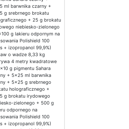
5 ml barwnika czarny +
5 g srebrnego brokatu
ograficznego + 25 g brokatu
dowego niebiesko-zielonego
×100 g lakieru odpornym na
sowania Polishield 100
s + izopropanol 99,9%)
taw o wadze 8,33 kg
rywa 4 metry kwadratowe
2×10 g pigmentu Sahara
rny + 5×25 ml barwnika
rny + 5×25 g srebrnego
katu holograficznego +
5 g brokatu irydowego
iesko-zielonego + 500 g
eru odpornego na
sowania Polishield 100
s + izopropanol 99,9%)