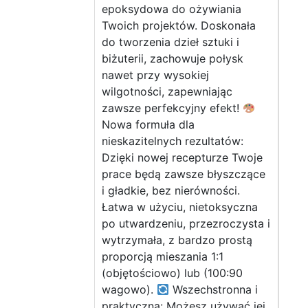
epoksydowa do ożywiania
Twoich projektów. Doskonała
do tworzenia dzieł sztuki i
biżuterii, zachowuje połysk
nawet przy wysokiej
wilgotności, zapewniając
zawsze perfekcyjny efekt!
Nowa formuła dla
nieskazitelnych rezultatów:
Dzięki nowej recepturze Twoje
prace będą zawsze błyszczące
i gładkie, bez nierówności.
Łatwa w użyciu, nietoksyczna
po utwardzeniu, przezroczysta i
wytrzymała, z bardzo prostą
proporcją mieszania 1:1
(objętościowo) lub (100:90
wagowo).
Wszechstronna i
praktyczna: Możesz używać jej