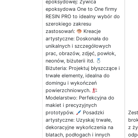
epoksydowej: Żywica
epoksydowa One to One firmy
RESIN PRO to idealny wybór do
szerokiego zakresu
zastosowań:
Kreacje
artystyczne: Doskonała do
unikalnych i szczegółowych
prac, obrazów, zdjęć, powłok,
neonów, biżuterii itd.
Biżuteria: Projektuj błyszczące i
trwałe elementy, idealna do
domingu i wykończeń
powierzchniowych.
Modelarstwo: Perfekcyjna do
makiet i precyzyjnych
prototypów.
Posadzki
Zest
artystyczne: Uzyskaj trwałe,
bro
dekoracyjne wykończenia na
z ż
blatach, podłogach i innych
odp