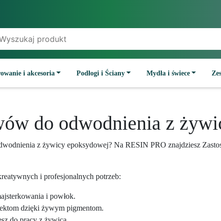
owanie i akcesoria
Podłogi i Ściany
Mydła i świece
Ze
wów do odwodnienia z żyw
 odwodnienia z żywicy epoksydowej? Na RESIN PRO znajdziesz Zasto
reatywnych i profesjonalnych potrzeb:
majsterkowania i powłok.
jektom dzięki żywym pigmentom.
esz do pracy z żywicą.