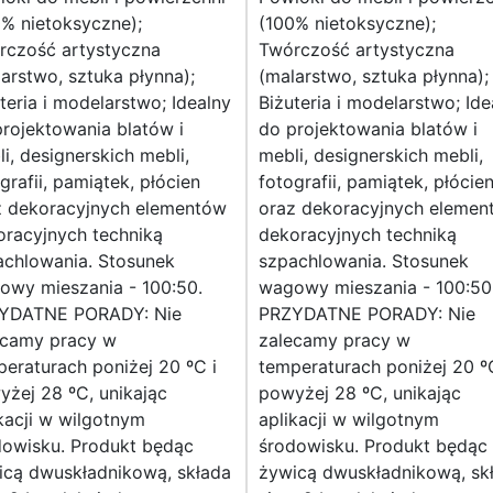
% nietoksyczne);
(100% nietoksyczne);
rczość artystyczna
Twórczość artystyczna
arstwo, sztuka płynna);
(malarstwo, sztuka płynna);
teria i modelarstwo; Idealny
Biżuteria i modelarstwo; Ide
rojektowania blatów i
do projektowania blatów i
i, designerskich mebli,
mebli, designerskich mebli,
grafii, pamiątek, płócien
fotografii, pamiątek, płócie
z dekoracyjnych elementów
oraz dekoracyjnych elemen
oracyjnych techniką
dekoracyjnych techniką
achlowania. Stosunek
szpachlowania. Stosunek
owy mieszania - 100:50.
wagowy mieszania - 100:50
YDATNE PORADY: Nie
PRZYDATNE PORADY: Nie
ecamy pracy w
zalecamy pracy w
eraturach poniżej 20 ºC i
temperaturach poniżej 20 º
żej 28 ºC, unikając
powyżej 28 ºC, unikając
kacji w wilgotnym
aplikacji w wilgotnym
dowisku. Produkt będąc
środowisku. Produkt będąc
icą dwuskładnikową, składa
żywicą dwuskładnikową, sk