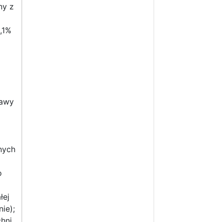
ny z
,1%
rawy
nych
o
łej
ie);
chni