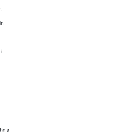
.
in
a
i
y
a
a
hnia