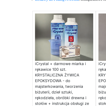
iCrystal + darmowe miarka i
iCry
rękawice 100 szt.
ręka
KRYSTALICZNA ŻYWICA
KRY
EPOKSYDOWA - do
EPO
majsterkowania, tworzenia
majs
biżuterii, dzieł sztuki,
biżu
rękodzieła, obróbki drewna i
ręko
stołów + instrukcja obsługi ze
stoł