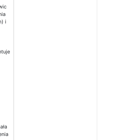
wic
nia
) i
tuje
ała
enia