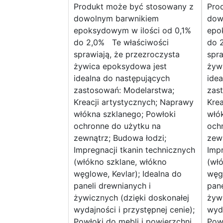
Produkt może być stosowany z
Pro
dowolnym barwnikiem
dow
epoksydowym w ilości od 0,1%
epo
do 2,0% Te właściwości
do 
sprawiają, że przezroczysta
spra
żywica epoksydowa jest
żyw
idealna do następujących
idea
zastosowań: Modelarstwa;
zas
Kreacji artystycznych; Naprawy
Krea
włókna szklanego; Powłoki
włó
ochronne do użytku na
och
zewnątrz; Budowa łodzi;
zewn
Impregnacji tkanin technicznych
Impr
(włókno szklane, włókno
(wł
węglowe, Kevlar); Idealna do
węgl
paneli drewnianych i
pane
żywicznych (dzięki doskonałej
żywi
wydajności i przystępnej cenie);
wyda
Powłoki do mebli i powierzchni
Powł