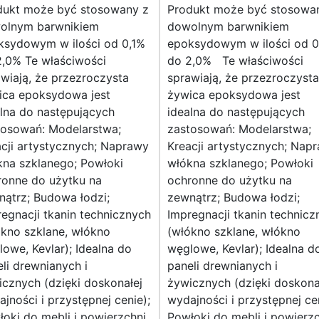
dukt może być stosowany z
Produkt może być stosowa
olnym barwnikiem
dowolnym barwnikiem
ksydowym w ilości od 0,1%
epoksydowym w ilości od 0
2,0% Te właściwości
do 2,0% Te właściwości
wiają, że przezroczysta
sprawiają, że przezroczysta
ica epoksydowa jest
żywica epoksydowa jest
lna do następujących
idealna do następujących
tosowań: Modelarstwa;
zastosowań: Modelarstwa;
cji artystycznych; Naprawy
Kreacji artystycznych; Nap
kna szklanego; Powłoki
włókna szklanego; Powłoki
ronne do użytku na
ochronne do użytku na
ątrz; Budowa łodzi;
zewnątrz; Budowa łodzi;
egnacji tkanin technicznych
Impregnacji tkanin technicz
ókno szklane, włókno
(włókno szklane, włókno
owe, Kevlar); Idealna do
węglowe, Kevlar); Idealna d
li drewnianych i
paneli drewnianych i
cznych (dzięki doskonałej
żywicznych (dzięki doskona
jności i przystępnej cenie);
wydajności i przystępnej cen
oki do mebli i powierzchni
Powłoki do mebli i powierz