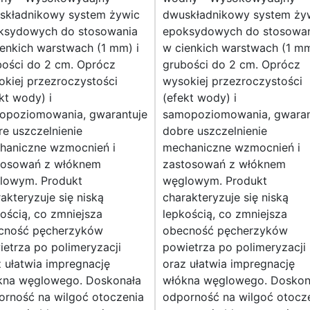
składnikowy system żywic
dwuskładnikowy system ży
ksydowych do stosowania
epoksydowych do stosowa
enkich warstwach (1 mm) i
w cienkich warstwach (1 mm
bości do 2 cm. Oprócz
grubości do 2 cm. Oprócz
kiej przezroczystości
wysokiej przezroczystości
kt wody) i
(efekt wody) i
opoziomowania, gwarantuje
samopoziomowania, gwaran
e uszczelnienie
dobre uszczelnienie
haniczne wzmocnień i
mechaniczne wzmocnień i
tosowań z włóknem
zastosowań z włóknem
lowym. Produkt
węglowym. Produkt
akteryzuje się niską
charakteryzuje się niską
ością, co zmniejsza
lepkością, co zmniejsza
cność pęcherzyków
obecność pęcherzyków
etrza po polimeryzacji
powietrza po polimeryzacji
 ułatwia impregnację
oraz ułatwia impregnację
kna węglowego. Doskonała
włókna węglowego. Doskon
orność na wilgoć otoczenia
odporność na wilgoć otocz