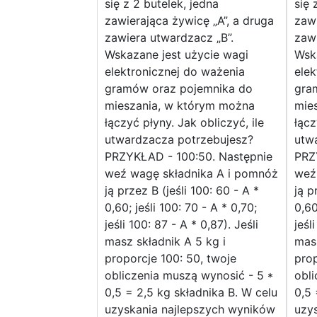
się z 2 butelek, jedna
się 
zawierająca żywicę „A”, a druga
zawi
zawiera utwardzacz „B”.
zawi
Wskazane jest użycie wagi
Wska
elektronicznej do ważenia
elek
gramów oraz pojemnika do
gra
mieszania, w którym można
mie
łączyć płyny. Jak obliczyć, ile
łącz
utwardzacza potrzebujesz?
utw
PRZYKŁAD - 100:50. Następnie
PRZ
weź wagę składnika A i pomnóż
weź
ją przez B (jeśli 100: 60 - A *
ją p
0,60; jeśli 100: 70 - A * 0,70;
0,60
jeśli 100: 87 - A * 0,87). Jeśli
jeśl
masz składnik A 5 kg i
masz
proporcje 100: 50, twoje
prop
obliczenia muszą wynosić - 5 *
obli
0,5 = 2,5 kg składnika B. W celu
0,5 
uzyskania najlepszych wyników
uzy