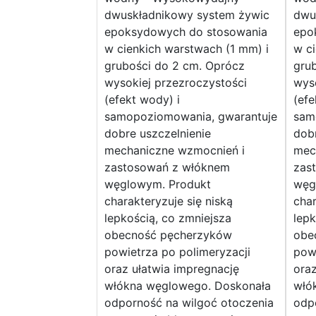
dwuskładnikowy system żywic
dwu
epoksydowych do stosowania
epo
w cienkich warstwach (1 mm) i
w ci
grubości do 2 cm. Oprócz
gru
wysokiej przezroczystości
wyso
(efekt wody) i
(efe
samopoziomowania, gwarantuje
sam
dobre uszczelnienie
dobr
mechaniczne wzmocnień i
mec
zastosowań z włóknem
zas
węglowym. Produkt
węg
charakteryzuje się niską
char
lepkością, co zmniejsza
lepk
obecność pęcherzyków
obe
powietrza po polimeryzacji
powi
oraz ułatwia impregnację
oraz
włókna węglowego. Doskonała
włó
odporność na wilgoć otoczenia
odp