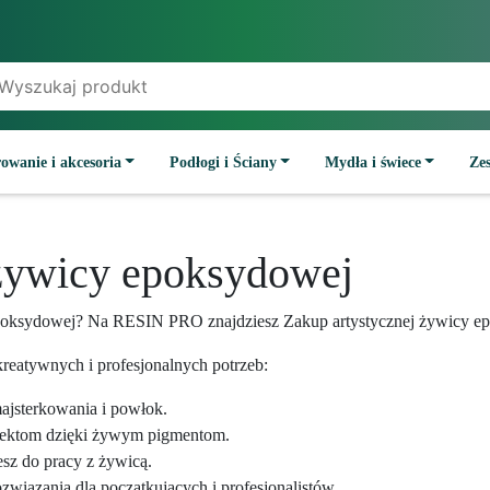
owanie i akcesoria
Podłogi i Ściany
Mydła i świece
Ze
 żywicy epoksydowej
 epoksydowej? Na RESIN PRO znajdziesz Zakup artystycznej żywicy e
reatywnych i profesjonalnych potrzeb:
majsterkowania i powłok.
jektom dzięki żywym pigmentom.
esz do pracy z żywicą.
wiązania dla początkujących i profesjonalistów.