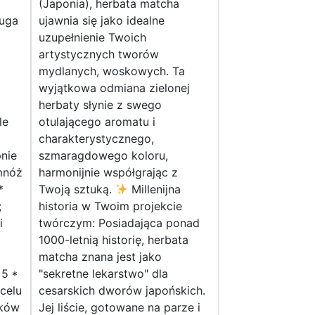
(Japonia), herbata matcha
ruga
ujawnia się jako idealne
uzupełnienie Twoich
artystycznych tworów
mydlanych, woskowych. Ta
wyjątkowa odmiana zielonej
herbaty słynie z swego
le
otulającego aromatu i
charakterystycznego,
nie
szmaragdowego koloru,
mnóż
harmonijnie współgrając z
*
Twoją sztuką.
Millenijna
;
historia w Twoim projekcie
i
twórczym: Posiadająca ponad
1000-letnią historię, herbata
matcha znana jest jako
 5 *
"sekretne lekarstwo" dla
 celu
cesarskich dworów japońskich.
ików
Jej liście, gotowane na parze i