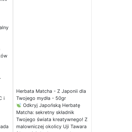
alny
n
tów
.
Herbata Matcha - Z Japonii dla
C i
Twojego mydła - 50gr
Odkryj Japońską Herbatę
Matcha: sekretny składnik
Twojego świata kreatywnego! Z
łada
malowniczej okolicy Uji Tawara