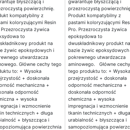
antuje błyszczącą i
gwarantuje błyszczącą i
zroczystą powierzchnię.
przezroczystą powierzchnię
dukt kompatybilny z
Produkt kompatybilny z
ami koloryzującymi Resin
pastami koloryzującymi Res
 Przezroczysta żywica
Pro. Przezroczysta żywica
ksydowa to
epoksydowa to
składnikowy produkt na
dwuskładnikowy produkt n
ie żywic epoksydowych i
bazie żywic epoksydowych 
rewnego utwardzacza
pokrewnego utwardzacza
nowego. Główne cechy tego
aminowego. Główne cech
duktu to: + Wysoka
tego produktu to: + Wysok
jrzystość + doskonała
przejrzystość + doskonała
orność mechaniczna +
odporność mechaniczna +
konała odporność
doskonała odporność
miczna + wysoka
chemiczna + wysoka
regnacja i wzmocnienie
impregnacja i wzmocnienie
in technicznych + długa
tkanin technicznych + dług
ialność + błyszcząca i
urabialność + błyszcząca i
opoziomująca powierzchnia
samopoziomująca powierzc