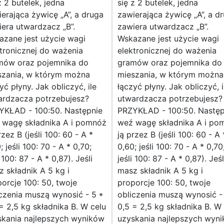
z 2 butelek, jedna
się z 2 butelek, jedna
erająca żywicę „A”, a druga
zawierająca żywicę „A”, a d
era utwardzacz „B”.
zawiera utwardzacz „B”.
zane jest użycie wagi
Wskazane jest użycie wagi
tronicznej do ważenia
elektronicznej do ważenia
mów oraz pojemnika do
gramów oraz pojemnika do
szania, w którym można
mieszania, w którym można
yć płyny. Jak obliczyć, ile
łączyć płyny. Jak obliczyć, i
ardzacza potrzebujesz?
utwardzacza potrzebujesz?
YKŁAD - 100:50. Następnie
PRZYKŁAD - 100:50. Następ
 wagę składnika A i pomnóż
weź wagę składnika A i po
rzez B (jeśli 100: 60 - A *
ją przez B (jeśli 100: 60 - A 
; jeśli 100: 70 - A * 0,70;
0,60; jeśli 100: 70 - A * 0,70
i 100: 87 - A * 0,87). Jeśli
jeśli 100: 87 - A * 0,87). Jeśl
 składnik A 5 kg i
masz składnik A 5 kg i
orcje 100: 50, twoje
proporcje 100: 50, twoje
czenia muszą wynosić - 5 *
obliczenia muszą wynosić -
= 2,5 kg składnika B. W celu
0,5 = 2,5 kg składnika B. W
skania najlepszych wyników
uzyskania najlepszych wyn