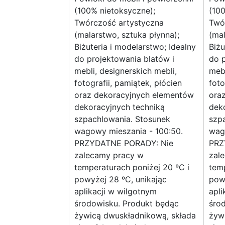
(100% nietoksyczne);
(100
Twórczość artystyczna
Twó
(malarstwo, sztuka płynna);
(mal
Biżuteria i modelarstwo; Idealny
Biżu
do projektowania blatów i
do p
mebli, designerskich mebli,
mebl
fotografii, pamiątek, płócien
foto
oraz dekoracyjnych elementów
ora
dekoracyjnych techniką
dek
szpachlowania. Stosunek
szp
wagowy mieszania - 100:50.
wag
PRZYDATNE PORADY: Nie
PRZ
zalecamy pracy w
zal
temperaturach poniżej 20 ºC i
temp
powyżej 28 ºC, unikając
powy
aplikacji w wilgotnym
apli
środowisku. Produkt będąc
śro
żywicą dwuskładnikową, składa
żyw