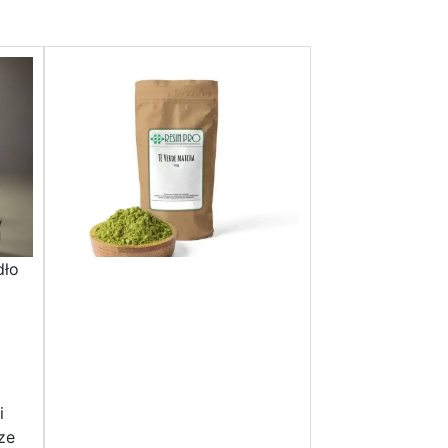
dło
i
ze