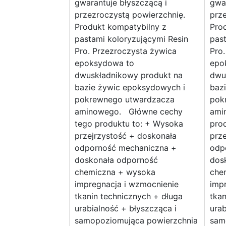
gwarantuje błyszczącą i
gwar
przezroczystą powierzchnię.
prze
Produkt kompatybilny z
Pro
pastami koloryzującymi Resin
past
Pro. Przezroczysta żywica
Pro.
epoksydowa to
epo
dwuskładnikowy produkt na
dwu
bazie żywic epoksydowych i
baz
pokrewnego utwardzacza
pok
aminowego. Główne cechy
ami
tego produktu to: + Wysoka
pro
przejrzystość + doskonała
prze
odporność mechaniczna +
odp
doskonała odporność
dos
chemiczna + wysoka
che
impregnacja i wzmocnienie
imp
tkanin technicznych + długa
tkan
urabialność + błyszcząca i
urab
samopoziomująca powierzchnia
sam