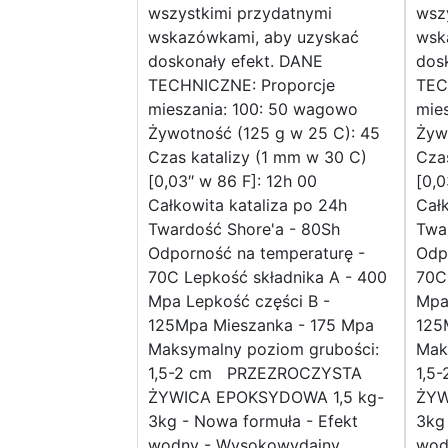
wszystkimi przydatnymi
wsz
wskazówkami, aby uzyskać
wsk
doskonały efekt. DANE
dos
TECHNICZNE: Proporcje
TEC
mieszania: 100: 50 wagowo
mie
Żywotność (125 g w 25 C): 45
Żyw
Czas katalizy (1 mm w 30 C)
Czas
[0,03″ w 86 F]: 12h 00
[0,0
Całkowita kataliza po 24h
Całk
Twardość Shore'a - 80Sh
Twa
Odporność na temperaturę -
Odp
70C Lepkość składnika A - 400
70C
Mpa Lepkość części B -
Mpa
125Mpa Mieszanka - 175 Mpa
125
Maksymalny poziom grubości:
Mak
1,5-2 cm PRZEZROCZYSTA
1,5
ŻYWICA EPOKSYDOWA 1,5 kg-
ŻYW
3kg - Nowa formuła - Efekt
3kg 
wodny - Wysokowydajny
wod