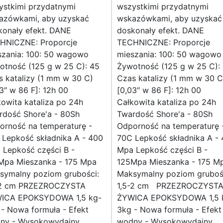
ystkimi przydatnymi
wszystkimi przydatnymi
azówkami, aby uzyskać
wskazówkami, aby uzyskać
konały efekt. DANE
doskonały efekt. DANE
HNICZNE: Proporcje
TECHNICZNE: Proporcje
szania: 100: 50 wagowo
mieszania: 100: 50 wagowo
otność (125 g w 25 C): 45
Żywotność (125 g w 25 C):
 katalizy (1 mm w 30 C)
Czas katalizy (1 mm w 30 C
3″ w 86 F]: 12h 00
[0,03″ w 86 F]: 12h 00
owita kataliza po 24h
Całkowita kataliza po 24h
rdość Shore'a - 80Sh
Twardość Shore'a - 80Sh
orność na temperaturę -
Odporność na temperaturę 
 Lepkość składnika A - 400
70C Lepkość składnika A -
 Lepkość części B -
Mpa Lepkość części B -
Mpa Mieszanka - 175 Mpa
125Mpa Mieszanka - 175 M
symalny poziom grubości:
Maksymalny poziom gruboś
-2 cm PRZEZROCZYSTA
1,5-2 cm PRZEZROCZYST
ICA EPOKSYDOWA 1,5 kg-
ŻYWICA EPOKSYDOWA 1,5 
- Nowa formuła - Efekt
3kg - Nowa formuła - Efekt
ny - Wysokowydajny
wodny - Wysokowydajny