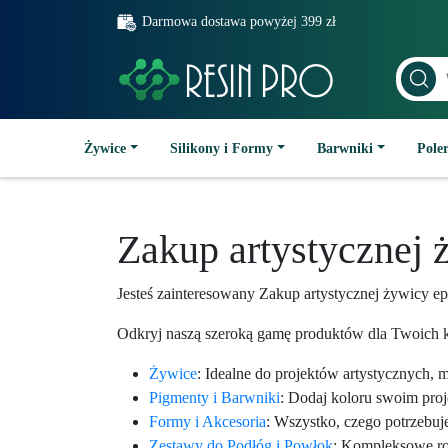
Darmowa dostawa powyżej 399 zł
Żywice
Silikony i Formy
Barwniki
Poler
Zakup artystycznej
Jesteś zainteresowany Zakup artystycznej żywicy
Odkryj naszą szeroką gamę produktów dla Twoich k
Żywice
: Idealne do projektów artystycznych, 
Pigmenty i Barwniki
: Dodaj koloru swoim pro
Formy i Akcesoria
: Wszystko, czego potrzebuj
Zestawy do Podłóg i Powłok
: Kompleksowe roz