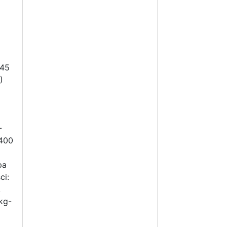
 45
)
-
 400
pa
ci:
A
kg-