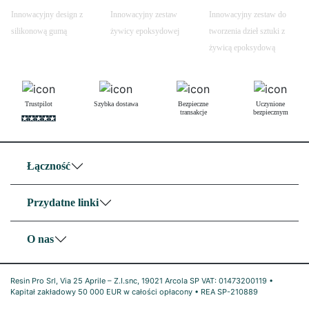
Innowacyjny design z
Innowacyjny zestaw
Innowacyjny zestaw do
silikonową gumą
żywicy epoksydowej
tworzenia dzieł sztuki z
żywicą epoksydową
Trustpilot
Szybka dostawa
Bezpieczne
Uczynione
transakcje
bezpiecznym
Łączność
Przydatne linki
O nas
Resin Pro Srl, Via 25 Aprile – Z.I.snc, 19021 Arcola SP VAT: 01473200119 •
Kapitał zakładowy 50 000 EUR w całości opłacony • REA SP-210889