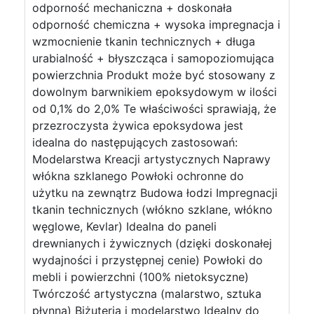
odporność mechaniczna + doskonała
odporność chemiczna + wysoka impregnacja i
wzmocnienie tkanin technicznych + długa
urabialność + błyszcząca i samopoziomująca
powierzchnia Produkt może być stosowany z
dowolnym barwnikiem epoksydowym w ilości
od 0,1% do 2,0% Te właściwości sprawiają, że
przezroczysta żywica epoksydowa jest
idealna do następujących zastosowań:
Modelarstwa Kreacji artystycznych Naprawy
włókna szklanego Powłoki ochronne do
użytku na zewnątrz Budowa łodzi Impregnacji
tkanin technicznych (włókno szklane, włókno
węglowe, Kevlar) Idealna do paneli
drewnianych i żywicznych (dzięki doskonałej
wydajności i przystępnej cenie) Powłoki do
mebli i powierzchni (100% nietoksyczne)
Twórczość artystyczna (malarstwo, sztuka
płynna) Biżuteria i modelarstwo Idealny do