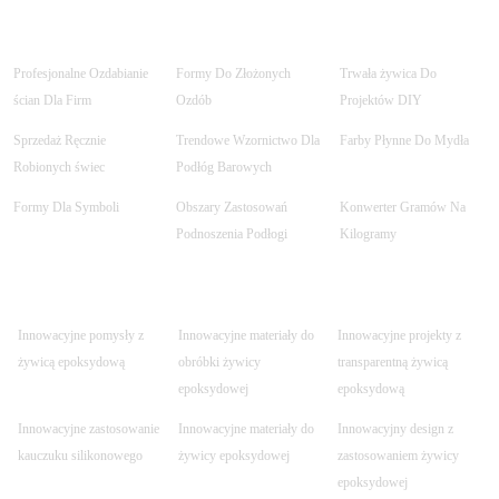
Profesjonalne Ozdabianie
Formy Do Złożonych
Trwała żywica Do
ścian Dla Firm
Ozdób
Projektów DIY
Sprzedaż Ręcznie
Trendowe Wzornictwo Dla
Farby Płynne Do Mydła
Robionych świec
Podłóg Barowych
Formy Dla Symboli
Obszary Zastosowań
Konwerter Gramów Na
Podnoszenia Podłogi
Kilogramy
Innowacyjne pomysły z
Innowacyjne materiały do
Innowacyjne projekty z
żywicą epoksydową
obróbki żywicy
transparentną żywicą
epoksydowej
epoksydową
Innowacyjne zastosowanie
Innowacyjne materiały do
Innowacyjny design z
kauczuku silikonowego
żywicy epoksydowej
zastosowaniem żywicy
epoksydowej