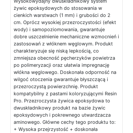
Wysokowydajny dwuskładnikowy system
żywic epoksydowych do stosowania w
cienkich warstwach (1 mm) i grubości do 2
cm. Oprócz wysokiej przezroczystości (efekt
wody) i samopoziomowania, gwarantuje
dobre uszczelnienie mechaniczne wzmocnień i
zastosowań z włóknem węglowym. Produkt
charakteryzuje się niską lepkością, co
zmniejsza obecność pęcherzyków powietrza
po polimeryzacji oraz ułatwia impregnację
włókna węglowego. Doskonała odporność na
wilgoć otoczenia gwarantuje błyszczącą i
przezroczystą powierzchnię. Produkt
kompatybilny z pastami koloryzującymi Resin
Pro. Przezroczysta żywica epoksydowa to
dwuskładnikowy produkt na bazie żywic
epoksydowych i pokrewnego utwardzacza
aminowego. Główne cechy tego produktu to:
+ Wysoka przejrzystość + doskonała