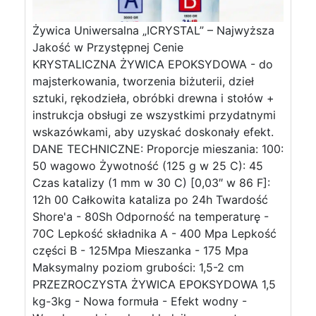
Żywica Uniwersalna „ICRYSTAL” – Najwyższa
Jakość w Przystępnej Cenie
KRYSTALICZNA ŻYWICA EPOKSYDOWA - do
majsterkowania, tworzenia biżuterii, dzieł
sztuki, rękodzieła, obróbki drewna i stołów +
instrukcja obsługi ze wszystkimi przydatnymi
wskazówkami, aby uzyskać doskonały efekt.
DANE TECHNICZNE: Proporcje mieszania: 100:
50 wagowo Żywotność (125 g w 25 C): 45
Czas katalizy (1 mm w 30 C) [0,03″ w 86 F]:
12h 00 Całkowita kataliza po 24h Twardość
Shore'a - 80Sh Odporność na temperaturę -
70C Lepkość składnika A - 400 Mpa Lepkość
części B - 125Mpa Mieszanka - 175 Mpa
Maksymalny poziom grubości: 1,5-2 cm
PRZEZROCZYSTA ŻYWICA EPOKSYDOWA 1,5
kg-3kg - Nowa formuła - Efekt wodny -