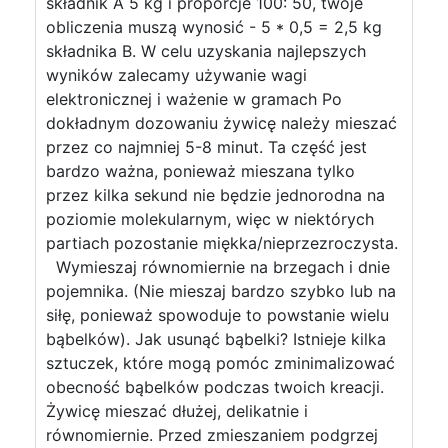
składnik A 5 kg i proporcje 100: 50, twoje
obliczenia muszą wynosić - 5 * 0,5 = 2,5 kg
składnika B. W celu uzyskania najlepszych
wyników zalecamy używanie wagi
elektronicznej i ważenie w gramach Po
dokładnym dozowaniu żywicę należy mieszać
przez co najmniej 5-8 minut. Ta część jest
bardzo ważna, ponieważ mieszana tylko
przez kilka sekund nie będzie jednorodna na
poziomie molekularnym, więc w niektórych
partiach pozostanie miękka/nieprzezroczysta.
Wymieszaj równomiernie na brzegach i dnie
pojemnika. (Nie mieszaj bardzo szybko lub na
siłę, ponieważ spowoduje to powstanie wielu
bąbelków). Jak usunąć bąbelki? Istnieje kilka
sztuczek, które mogą pomóc zminimalizować
obecność bąbelków podczas twoich kreacji.
Żywicę mieszać dłużej, delikatnie i
równomiernie. Przed zmieszaniem podgrzej