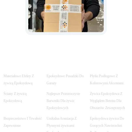
Materiałowe Efekty Z
Epoksydowe Posadzki Do
Płytki Podłogowe Z
żywicą Epoksydową
Garaży
Kolorowymi Akcentami
Ściany Z żywicą
Najlepsze Przezroczyste
Żywica Epoksydowa Z
Epoksydową
Barwniki Dla żywic
Wyglądem Betonu Dla
Epoksydowych
Obszarów Zewnętrznych
Bezpieczeństwo I Trwałość
Unikalna Aranżacja Z
Epoksydowa żywica Do
Zapewnione
Płynnymi żywicami
Gorących Nawierzchni