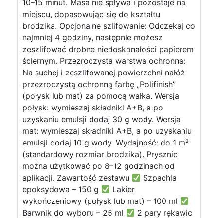
10–15 minut. Masa nie spływa i pozostaje na
miejscu, dopasowując się do kształtu
brodzika. Opcjonalne szlifowanie: Odczekaj co
najmniej 4 godziny, następnie możesz
zeszlifować drobne niedoskonałości papierem
ściernym. Przezroczysta warstwa ochronna:
Na suchej i zeszlifowanej powierzchni nałóż
przezroczystą ochronną farbę „Polifinish”
(połysk lub mat) za pomocą wałka. Wersja
połysk: wymieszaj składniki A+B, a po
uzyskaniu emulsji dodaj 30 g wody. Wersja
mat: wymieszaj składniki A+B, a po uzyskaniu
emulsji dodaj 10 g wody. Wydajność: do 1 m²
(standardowy rozmiar brodzika). Prysznic
można użytkować po 8–12 godzinach od
aplikacji. Zawartość zestawu
Szpachla
epoksydowa – 150 g
Lakier
wykończeniowy (połysk lub mat) – 100 ml
Barwnik do wyboru – 25 ml
2 pary rękawic