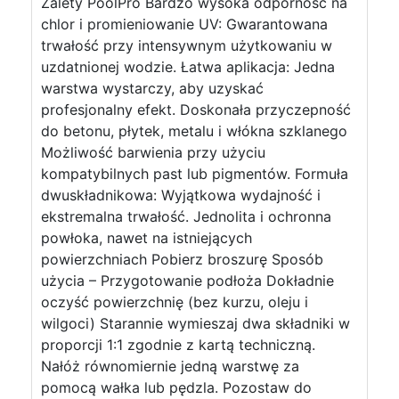
Zalety PoolPro Bardzo wysoka odporność na
chlor i promieniowanie UV: Gwarantowana
trwałość przy intensywnym użytkowaniu w
uzdatnionej wodzie. Łatwa aplikacja: Jedna
warstwa wystarczy, aby uzyskać
profesjonalny efekt. Doskonała przyczepność
do betonu, płytek, metalu i włókna szklanego
Możliwość barwienia przy użyciu
kompatybilnych past lub pigmentów. Formuła
dwuskładnikowa: Wyjątkowa wydajność i
ekstremalna trwałość. Jednolita i ochronna
powłoka, nawet na istniejących
powierzchniach Pobierz broszurę Sposób
użycia – Przygotowanie podłoża Dokładnie
oczyść powierzchnię (bez kurzu, oleju i
wilgoci) Starannie wymieszaj dwa składniki w
proporcji 1:1 zgodnie z kartą techniczną.
Nałóż równomiernie jedną warstwę za
pomocą wałka lub pędzla. Pozostaw do