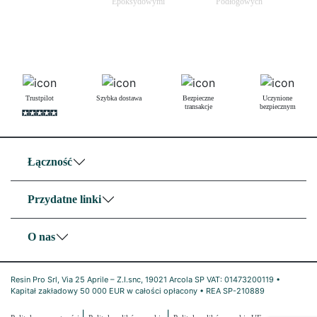
Epoksydowymi
Podłogowych
Trustpilot
Szybka dostawa
Bezpieczne
Uczynione
transakcje
bezpiecznym
Łączność
Przydatne linki
O nas
Resin Pro Srl, Via 25 Aprile – Z.I.snc, 19021 Arcola SP VAT: 01473200119 •
Kapitał zakładowy 50 000 EUR w całości opłacony • REA SP-210889
|
|