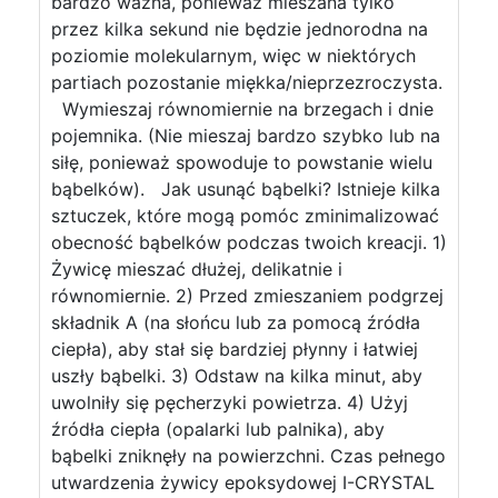
bardzo ważna, ponieważ mieszana tylko
przez kilka sekund nie będzie jednorodna na
poziomie molekularnym, więc w niektórych
partiach pozostanie miękka/nieprzezroczysta.
Wymieszaj równomiernie na brzegach i dnie
pojemnika. (Nie mieszaj bardzo szybko lub na
siłę, ponieważ spowoduje to powstanie wielu
bąbelków). Jak usunąć bąbelki? Istnieje kilka
sztuczek, które mogą pomóc zminimalizować
obecność bąbelków podczas twoich kreacji. 1)
Żywicę mieszać dłużej, delikatnie i
równomiernie. 2) Przed zmieszaniem podgrzej
składnik A (na słońcu lub za pomocą źródła
ciepła), aby stał się bardziej płynny i łatwiej
uszły bąbelki. 3) Odstaw na kilka minut, aby
uwolniły się pęcherzyki powietrza. 4) Użyj
źródła ciepła (opalarki lub palnika), aby
bąbelki zniknęły na powierzchni. Czas pełnego
utwardzenia żywicy epoksydowej I-CRYSTAL