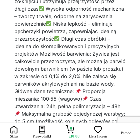
żółknięciu i utrzymują przejrzystość przez
długi czas
Wysoka odporność mechaniczna
– tworzy trwałe, odporne na zarysowania
powierzchnie
Niska lepkość – eliminuje
pęcherzyki powietrza, zapewniając idealną
przezroczystość
Długi czas obróbki –
idealna do skomplikowanych i precyzyjnych
projektów Możliwość barwienia: Żywica jest
całkowicie przezroczysta, ale można ją barwić
dowolnym barwnikiem (w paście lub proszku)
w zakresie od 0,1% do 2,0%. Nie zaleca się
barwników akrylowych ani na bazie wody.
Główne dane techniczne:
Proporcja
mieszania: 100:55 (wagowo)
Czas
utwardzania: 24h, pełna polimeryzacja – 48h
Maksymalna grubość pojedynczej warstwy:
do 5 cm (możliwość kolejnych odlewów co
12–24h)
Zakres temperatur pracy: od +10°C
0
Pomoc
do +30°C *Aby pracować z żywicą
zł
0,00
Sklep
Przewodniki
Lista życzeń