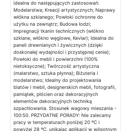
idealna do następujących zastosowań:
Modelarstwa; Kreacji artystycznych; Naprawy
włókna szklanego; Powłoki ochronne do
użytku na zewnątrz; Budowa łodzi;
Impregnacji tkanin technicznych (włókno
szklane, włókno węglowe, Kevlar); Idealna do
paneli drewnianych i żywicznych (dzięki
doskonałej wydajności i przystępnej cenie);
Powłoki do mebli i powierzchni (100%
nietoksyczne); Twórczość artystyczna
(malarstwo, sztuka płynna); Biżuteria i
modelarstwo; Idealny do projektowania
blatów i mebli, designerskich mebli, fotografii,
pamiątek, płócien oraz dekoracyjnych
elementów dekoracyjnych techniką
szpachlowania. Stosunek wagowy mieszania -
100:50. PRZYDATNE PORADY: Nie zalecamy
pracy w temperaturach poniżej 20 ºC i
powyżej 28 ºC, unikając aplikacji w wilgotnym