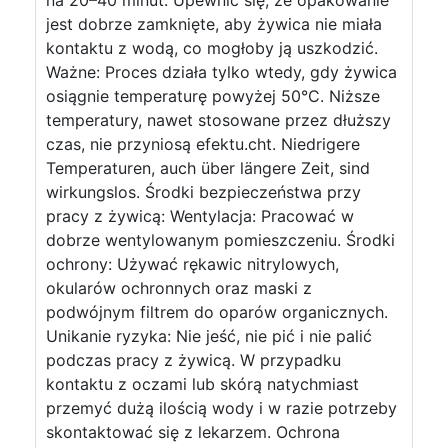
na 20–40 minut. Upewnić się, że opakowanie
jest dobrze zamknięte, aby żywica nie miała
kontaktu z wodą, co mogłoby ją uszkodzić.
Ważne: Proces działa tylko wtedy, gdy żywica
osiągnie temperaturę powyżej 50°C. Niższe
temperatury, nawet stosowane przez dłuższy
czas, nie przyniosą efektu.cht. Niedrigere
Temperaturen, auch über längere Zeit, sind
wirkungslos. Środki bezpieczeństwa przy
pracy z żywicą: Wentylacja: Pracować w
dobrze wentylowanym pomieszczeniu. Środki
ochrony: Używać rękawic nitrylowych,
okularów ochronnych oraz maski z
podwójnym filtrem do oparów organicznych.
Unikanie ryzyka: Nie jeść, nie pić i nie palić
podczas pracy z żywicą. W przypadku
kontaktu z oczami lub skórą natychmiast
przemyć dużą ilością wody i w razie potrzeby
skontaktować się z lekarzem. Ochrona