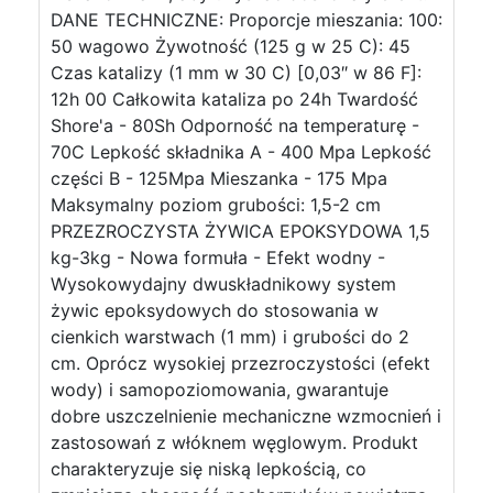
DANE TECHNICZNE: Proporcje mieszania: 100:
50 wagowo Żywotność (125 g w 25 C): 45
Czas katalizy (1 mm w 30 C) [0,03″ w 86 F]:
12h 00 Całkowita kataliza po 24h Twardość
Shore'a - 80Sh Odporność na temperaturę -
70C Lepkość składnika A - 400 Mpa Lepkość
części B - 125Mpa Mieszanka - 175 Mpa
Maksymalny poziom grubości: 1,5-2 cm
PRZEZROCZYSTA ŻYWICA EPOKSYDOWA 1,5
kg-3kg - Nowa formuła - Efekt wodny -
Wysokowydajny dwuskładnikowy system
żywic epoksydowych do stosowania w
cienkich warstwach (1 mm) i grubości do 2
cm. Oprócz wysokiej przezroczystości (efekt
wody) i samopoziomowania, gwarantuje
dobre uszczelnienie mechaniczne wzmocnień i
zastosowań z włóknem węglowym. Produkt
charakteryzuje się niską lepkością, co