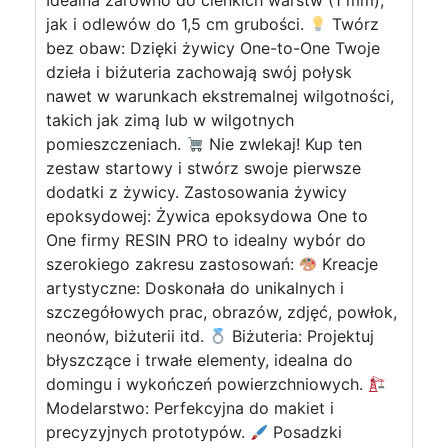
Idealna zarówno do cienkich warstw (1 mm),
jak i odlewów do 1,5 cm grubości.
Twórz
bez obaw: Dzięki żywicy One-to-One Twoje
dzieła i biżuteria zachowają swój połysk
nawet w warunkach ekstremalnej wilgotności,
takich jak zimą lub w wilgotnych
pomieszczeniach.
Nie zwlekaj! Kup ten
zestaw startowy i stwórz swoje pierwsze
dodatki z żywicy. Zastosowania żywicy
epoksydowej: Żywica epoksydowa One to
One firmy RESIN PRO to idealny wybór do
szerokiego zakresu zastosowań:
Kreacje
artystyczne: Doskonała do unikalnych i
szczegółowych prac, obrazów, zdjęć, powłok,
neonów, biżuterii itd.
Biżuteria: Projektuj
błyszczące i trwałe elementy, idealna do
domingu i wykończeń powierzchniowych.
Modelarstwo: Perfekcyjna do makiet i
precyzyjnych prototypów.
Posadzki