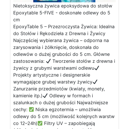
Nietoksyczna żywica epoksydowa do stołów
Epoxytable 5-FIVE - doskonałe odlewy do 5
cm
EpoxyTable 5 – Przezroczysta Żywica: Idealna
do Stołów i Rękodzieła z Drewna i Żywicy
Najczęściej wybierana żywica – odporna na
zarysowania i żółknięcie, doskonała do
odlewów o dużej grubości do 5 cm. Główne
zastosowania:
Tworzenie stołów z drewna i
żywicy z grubymi warstwami odlewu
Projekty artystyczne i designerskie
wymagające grubej warstwy żywicy
Zanurzanie przedmiotów (kwiaty, monety,
kamienie itp.)
Odlewy w formach i
szalunkach o dużej grubości Najważniejsze
cechy:
Niska egzotermia – umożliwia
odlewy do 5 cm (możliwość kolejnych warstw
co 12–24h)
Filtry UV – zapobiegają