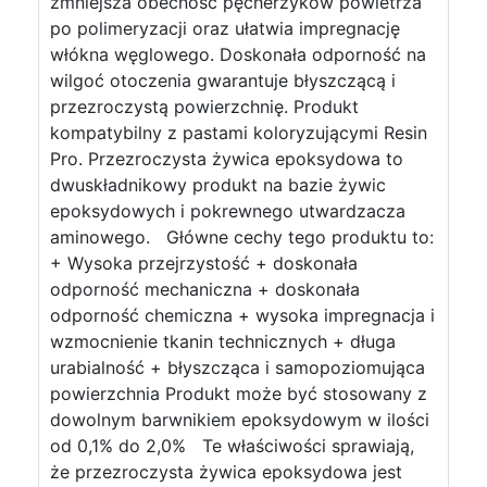
zmniejsza obecność pęcherzyków powietrza
po polimeryzacji oraz ułatwia impregnację
włókna węglowego. Doskonała odporność na
wilgoć otoczenia gwarantuje błyszczącą i
przezroczystą powierzchnię. Produkt
kompatybilny z pastami koloryzującymi Resin
Pro. Przezroczysta żywica epoksydowa to
dwuskładnikowy produkt na bazie żywic
epoksydowych i pokrewnego utwardzacza
aminowego. Główne cechy tego produktu to:
+ Wysoka przejrzystość + doskonała
odporność mechaniczna + doskonała
odporność chemiczna + wysoka impregnacja i
wzmocnienie tkanin technicznych + długa
urabialność + błyszcząca i samopoziomująca
powierzchnia Produkt może być stosowany z
dowolnym barwnikiem epoksydowym w ilości
od 0,1% do 2,0% Te właściwości sprawiają,
że przezroczysta żywica epoksydowa jest