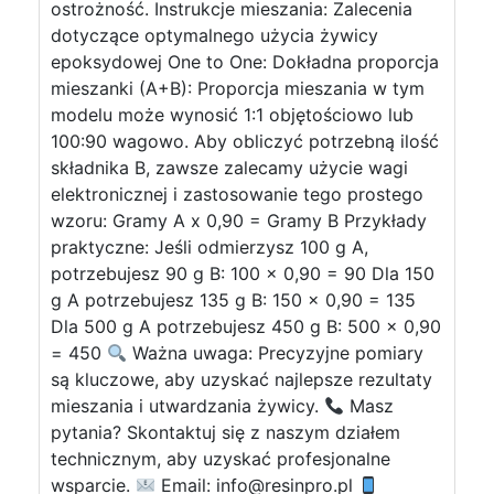
ostrożność. Instrukcje mieszania: Zalecenia
dotyczące optymalnego użycia żywicy
epoksydowej One to One: Dokładna proporcja
mieszanki (A+B): Proporcja mieszania w tym
modelu może wynosić 1:1 objętościowo lub
100:90 wagowo. Aby obliczyć potrzebną ilość
składnika B, zawsze zalecamy użycie wagi
elektronicznej i zastosowanie tego prostego
wzoru: Gramy A x 0,90 = Gramy B Przykłady
praktyczne: Jeśli odmierzysz 100 g A,
potrzebujesz 90 g B: 100 x 0,90 = 90 Dla 150
g A potrzebujesz 135 g B: 150 x 0,90 = 135
Dla 500 g A potrzebujesz 450 g B: 500 x 0,90
= 450
Ważna uwaga: Precyzyjne pomiary
są kluczowe, aby uzyskać najlepsze rezultaty
mieszania i utwardzania żywicy.
Masz
pytania? Skontaktuj się z naszym działem
technicznym, aby uzyskać profesjonalne
wsparcie.
Email:
info@resinpro.pl