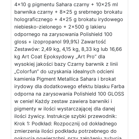
4×10 g pigmentu Sahara czarny + 10×25 ml
barwnika czarny + 8×25 g srebrnego brokatu
holograficznego + 4×25 g brokatu irydowego
niebiesko-zielonego + 2×500 g lakieru
odpornego na zarysowania Polishield 100
gloss + izopropanol 99,9%) Zawartość
Zestawów: 2,49 kg, 4,15 kg, 8,33 kg lub 16,66
kg Art Coat Epoksydowy „Art Pro” dla
wysokiej jakości bazy Czarny barwnik z linii
„Colorfun” do uzyskania idealnych odcieni
kamienia Pigment Metallica Sahara i brokat
irydowy dla dodatkowego efektu blasku Farba
odporna na zarysowania Polishield 100 GLOSS
w cenie! Każdy zestaw zawiera barwniki i
pigmenty w ilości wystarczającej dla danej
ilości żywicy. Instrukcje szybki przewodnik:
Krok 1: Podkład: Rozpocznij od dokładnego
zmierzenia ilości podkładu potrzebnego do
pokrycia powierzchni, przy założeniu zużycia