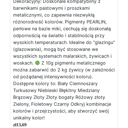
Dekoracyjny: Doskonale kompatybilny z
barwnikami pastowymi i proszkami
metalicznymi, co zapewnia niezwykłą
różnorodność kolorów. Pigmenty PEARLIN,
perłowe na bazie miki, cechują się doskonałą
odpornością na światło i stabilnością przy
wysokich temperaturach. Idealne do "glazingu"
(glazowania), mogą być stosowane we
wszystkich systemach malarskich, żywicach i
woskach.
Z 10g pigmentu metalicznego
można zabarwić do 2 kg żywicy (w zależności
od pożądanej intensywności koloru).
Dostępne kolory to: Biały Ciemnoszary
Turkusowy Niebieski Błękitny Miedziany
Brązowy Złoty Złoty bogaty Różowy złoty
Zielony, Fioletowy Czarny Odkryj kombinacje
kolorów i przejrzystości, aby stworzyć swój
unikalny kolor!
zł
13,69