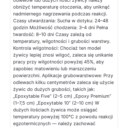
odlewów lub dużych ilości żywicy należy
obniżyć temperaturę otoczenia, aby uniknąć
nadmiernego nagrzewania podczas reakcji.
Czasy utwardzania: Sucha w dotyku: 24–48
godzin Możliwość chodzenia: 3–4 dni Pełna
twardość: 8–10 dni Czasy zależą od
temperatury, wilgotności i grubości warstwy.
Kontrola wilgotności: Chociaż ten model
żywicy lepiej znosi wilgoć, zaleca się unikanie
pracy przy wilgotności powyżej 45%, aby
zapobiec matowieniu lub marszczeniu
powierzchni. Aplikacje grubowarstwowe: Przy
odlewach kilku centymetrów zaleca się użycie
żywic do dużych grubości, takich jak:
„Epoxytable Five” (2–5 cm) „Epoxy Premium”
(1–7,5 cm) „Epoxytable 10” (2–10 cm) W
dużych ilościach żywica może osiągać
temperatury powyżej 100°C z powodu reakcji
egzotermicznych — należy zachować