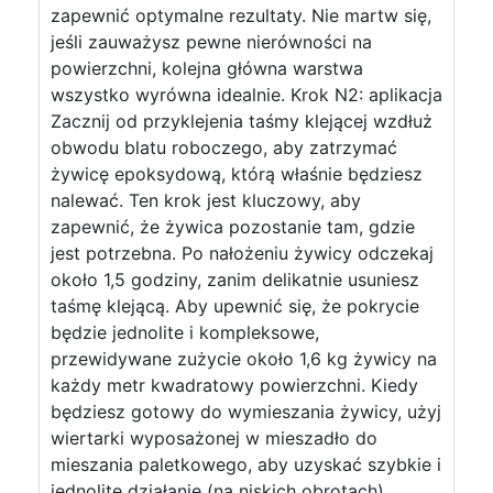
zapewnić optymalne rezultaty. Nie martw się,
jeśli zauważysz pewne nierówności na
powierzchni, kolejna główna warstwa
wszystko wyrówna idealnie. Krok N2: aplikacja
Zacznij od przyklejenia taśmy klejącej wzdłuż
obwodu blatu roboczego, aby zatrzymać
żywicę epoksydową, którą właśnie będziesz
nalewać. Ten krok jest kluczowy, aby
zapewnić, że żywica pozostanie tam, gdzie
jest potrzebna. Po nałożeniu żywicy odczekaj
około 1,5 godziny, zanim delikatnie usuniesz
taśmę klejącą. Aby upewnić się, że pokrycie
będzie jednolite i kompleksowe,
przewidywane zużycie około 1,6 kg żywicy na
każdy metr kwadratowy powierzchni. Kiedy
będziesz gotowy do wymieszania żywicy, użyj
wiertarki wyposażonej w mieszadło do
mieszania paletkowego, aby uzyskać szybkie i
jednolite działanie (na niskich obrotach),