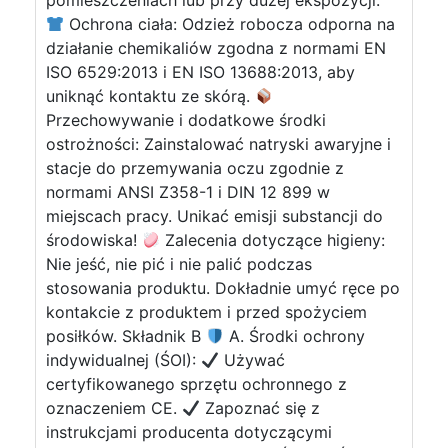
pomieszczeniach lub przy dużej ekspozycji.
Ochrona ciała: Odzież robocza odporna na
działanie chemikaliów zgodna z normami EN
ISO 6529:2013 i EN ISO 13688:2013, aby
uniknąć kontaktu ze skórą.
Przechowywanie i dodatkowe środki
ostrożności: Zainstalować natryski awaryjne i
stacje do przemywania oczu zgodnie z
normami ANSI Z358-1 i DIN 12 899 w
miejscach pracy. Unikać emisji substancji do
środowiska!
Zalecenia dotyczące higieny:
Nie jeść, nie pić i nie palić podczas
stosowania produktu. Dokładnie umyć ręce po
kontakcie z produktem i przed spożyciem
posiłków. Składnik B
A. Środki ochrony
indywidualnej (ŚOI):
Używać
certyfikowanego sprzętu ochronnego z
oznaczeniem CE.
Zapoznać się z
instrukcjami producenta dotyczącymi