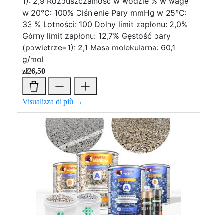
1): 2,9 Rozpuszczalność w wodzie % w wagę
w 20°C: 100% Ciśnienie Pary mmHg w 25°C:
33 % Lotności: 100 Dolny limit zapłonu: 2,0%
Górny limit zapłonu: 12,7% Gęstość pary
(powietrze=1): 2,1 Masa molekularna: 60,1
g/mol
zł
26,50
Visualizza di più →