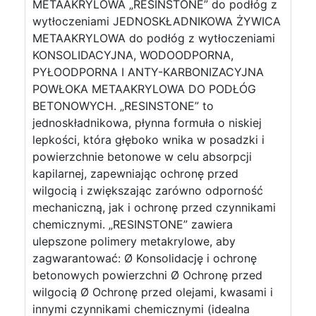
METAAKRYLOWA „RESINSTONE” do podłóg z
wytłoczeniami JEDNOSKŁADNIKOWA ŻYWICA
METAAKRYLOWA do podłóg z wytłoczeniami
KONSOLIDACYJNA, WODOODPORNA,
PYŁOODPORNA I ANTY-KARBONIZACYJNA
POWŁOKA METAAKRYLOWA DO PODŁÓG
BETONOWYCH. „RESINSTONE” to
jednoskładnikowa, płynna formuła o niskiej
lepkości, która głęboko wnika w posadzki i
powierzchnie betonowe w celu absorpcji
kapilarnej, zapewniając ochronę przed
wilgocią i zwiększając zarówno odporność
mechaniczną, jak i ochronę przed czynnikami
chemicznymi. „RESINSTONE” zawiera
ulepszone polimery metakrylowe, aby
zagwarantować: Ø Konsolidację i ochronę
betonowych powierzchni Ø Ochronę przed
wilgocią Ø Ochronę przed olejami, kwasami i
innymi czynnikami chemicznymi (idealna