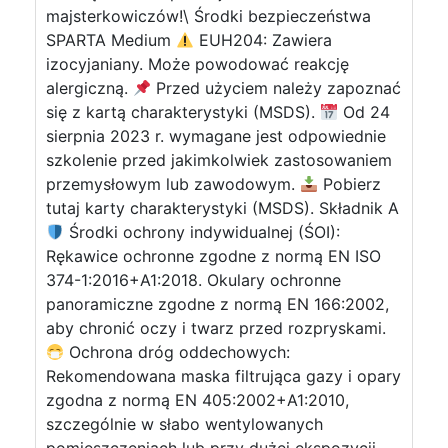
majsterkowiczów!\ Środki bezpieczeństwa
SPARTA Medium
EUH204: Zawiera
izocyjaniany. Może powodować reakcję
alergiczną.
Przed użyciem należy zapoznać
się z kartą charakterystyki (MSDS).
Od 24
sierpnia 2023 r. wymagane jest odpowiednie
szkolenie przed jakimkolwiek zastosowaniem
przemysłowym lub zawodowym.
Pobierz
tutaj karty charakterystyki (MSDS). Składnik A
Środki ochrony indywidualnej (ŚOI):
Rękawice ochronne zgodne z normą EN ISO
374-1:2016+A1:2018. Okulary ochronne
panoramiczne zgodne z normą EN 166:2002,
aby chronić oczy i twarz przed rozpryskami.
Ochrona dróg oddechowych:
Rekomendowana maska filtrująca gazy i opary
zgodna z normą EN 405:2002+A1:2010,
szczególnie w słabo wentylowanych