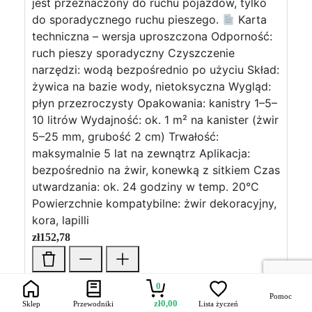
jest przeznaczony do ruchu pojazdów, tylko
do sporadycznego ruchu pieszego.
Karta
techniczna – wersja uproszczona Odporność:
ruch pieszy sporadyczny Czyszczenie
narzędzi: wodą bezpośrednio po użyciu Skład:
żywica na bazie wody, nietoksyczna Wygląd:
płyn przezroczysty Opakowania: kanistry 1–5–
10 litrów Wydajność: ok. 1 m² na kanister (żwir
5–25 mm, grubość 2 cm) Trwałość:
maksymalnie 5 lat na zewnątrz Aplikacja:
bezpośrednio na żwir, konewką z sitkiem Czas
utwardzania: ok. 24 godziny w temp. 20°C
Powierzchnie kompatybilne: żwir dekoracyjny,
kora, lapilli
zł
152,78
Visualizza di più →
0
Pomoc
zł
0,00
Sklep
Przewodniki
Lista życzeń