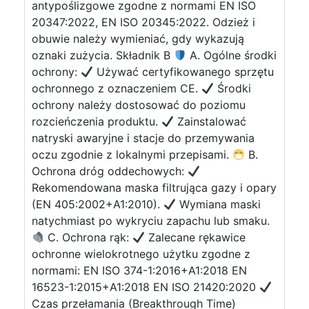
antypoślizgowe zgodne z normami EN ISO
20347:2022, EN ISO 20345:2022. Odzież i
obuwie należy wymieniać, gdy wykazują
oznaki zużycia. Składnik B
A. Ogólne środki
ochrony:
Używać certyfikowanego sprzętu
ochronnego z oznaczeniem CE.
Środki
ochrony należy dostosować do poziomu
rozcieńczenia produktu.
Zainstalować
natryski awaryjne i stacje do przemywania
oczu zgodnie z lokalnymi przepisami.
B.
Ochrona dróg oddechowych:
Rekomendowana maska filtrująca gazy i opary
(EN 405:2002+A1:2010).
Wymiana maski
natychmiast po wykryciu zapachu lub smaku.
C. Ochrona rąk:
Zalecane rękawice
ochronne wielokrotnego użytku zgodne z
normami: EN ISO 374-1:2016+A1:2018 EN
16523-1:2015+A1:2018 EN ISO 21420:2020
Czas przełamania (Breakthrough Time)