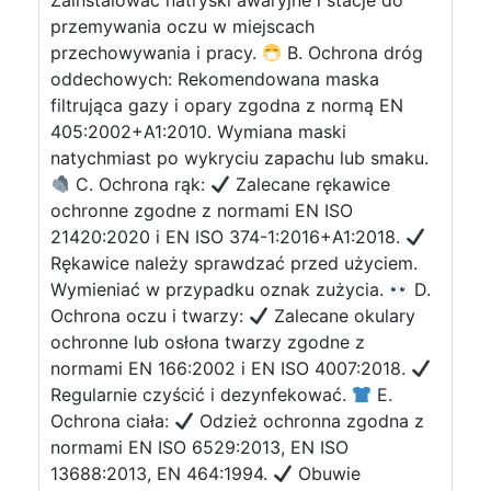
Zainstalować natryski awaryjne i stacje do
przemywania oczu w miejscach
przechowywania i pracy.
B. Ochrona dróg
oddechowych: Rekomendowana maska
filtrująca gazy i opary zgodna z normą EN
405:2002+A1:2010. Wymiana maski
natychmiast po wykryciu zapachu lub smaku.
C. Ochrona rąk:
Zalecane rękawice
ochronne zgodne z normami EN ISO
21420:2020 i EN ISO 374-1:2016+A1:2018.
Rękawice należy sprawdzać przed użyciem.
Wymieniać w przypadku oznak zużycia.
D.
Ochrona oczu i twarzy:
Zalecane okulary
ochronne lub osłona twarzy zgodne z
normami EN 166:2002 i EN ISO 4007:2018.
Regularnie czyścić i dezynfekować.
E.
Ochrona ciała:
Odzież ochronna zgodna z
normami EN ISO 6529:2013, EN ISO
13688:2013, EN 464:1994.
Obuwie