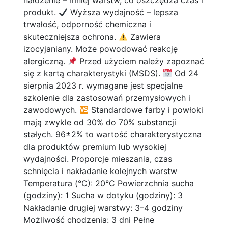
nałożenie – mniej warstw, co oszczędza czas i
produkt.
Wyższa wydajność – lepsza
trwałość, odporność chemiczna i
skuteczniejsza ochrona.
Zawiera
izocyjaniany. Może powodować reakcję
alergiczną.
Przed użyciem należy zapoznać
się z kartą charakterystyki (MSDS).
Od 24
sierpnia 2023 r. wymagane jest specjalne
szkolenie dla zastosowań przemysłowych i
zawodowych.
Standardowe farby i powłoki
mają zwykle od 30% do 70% substancji
stałych. 96±2% to wartość charakterystyczna
dla produktów premium lub wysokiej
wydajności. Proporcje mieszania, czas
schnięcia i nakładanie kolejnych warstw
Temperatura (°C): 20°C Powierzchnia sucha
(godziny): 1 Sucha w dotyku (godziny): 3
Nakładanie drugiej warstwy: 3–4 godziny
Możliwość chodzenia: 3 dni Pełne