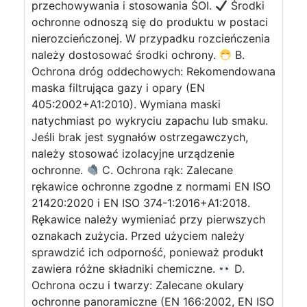
przechowywania i stosowania ŚOI.
Środki
ochronne odnoszą się do produktu w postaci
nierozcieńczonej. W przypadku rozcieńczenia
należy dostosować środki ochrony.
B.
Ochrona dróg oddechowych: Rekomendowana
maska filtrująca gazy i opary (EN
405:2002+A1:2010). Wymiana maski
natychmiast po wykryciu zapachu lub smaku.
Jeśli brak jest sygnałów ostrzegawczych,
należy stosować izolacyjne urządzenie
ochronne.
C. Ochrona rąk: Zalecane
rękawice ochronne zgodne z normami EN ISO
21420:2020 i EN ISO 374-1:2016+A1:2018.
Rękawice należy wymieniać przy pierwszych
oznakach zużycia. Przed użyciem należy
sprawdzić ich odporność, ponieważ produkt
zawiera różne składniki chemiczne.
D.
Ochrona oczu i twarzy: Zalecane okulary
ochronne panoramiczne (EN 166:2002, EN ISO