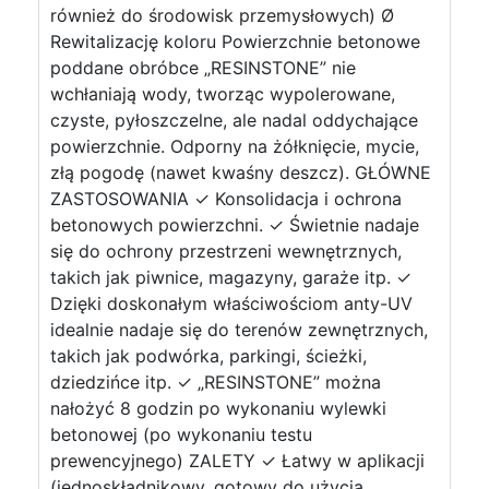
również do środowisk przemysłowych) Ø
Rewitalizację koloru Powierzchnie betonowe
poddane obróbce „RESINSTONE” nie
wchłaniają wody, tworząc wypolerowane,
czyste, pyłoszczelne, ale nadal oddychające
powierzchnie. Odporny na żółknięcie, mycie,
złą pogodę (nawet kwaśny deszcz). GŁÓWNE
ZASTOSOWANIA ✓ Konsolidacja i ochrona
betonowych powierzchni. ✓ Świetnie nadaje
się do ochrony przestrzeni wewnętrznych,
takich jak piwnice, magazyny, garaże itp. ✓
Dzięki doskonałym właściwościom anty-UV
idealnie nadaje się do terenów zewnętrznych,
takich jak podwórka, parkingi, ścieżki,
dziedzińce itp. ✓ „RESINSTONE” można
nałożyć 8 godzin po wykonaniu wylewki
betonowej (po wykonaniu testu
prewencyjnego) ZALETY ✓ Łatwy w aplikacji
(jednoskładnikowy, gotowy do użycia,