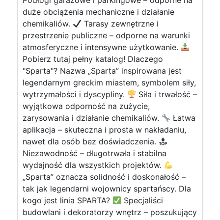
Podłogi garażowe i parkingowe – odporne na
duże obciążenia mechaniczne i działanie
chemikaliów.
Tarasy zewnętrzne i
przestrzenie publiczne – odporne na warunki
atmosferyczne i intensywne użytkowanie.
Pobierz tutaj pełny katalog! Dlaczego
"Sparta"? Nazwa „Sparta” inspirowana jest
legendarnym greckim miastem, symbolem siły,
wytrzymałości i dyscypliny.
Siła i trwałość –
wyjątkowa odporność na zużycie,
zarysowania i działanie chemikaliów.
Łatwa
aplikacja – skuteczna i prosta w nakładaniu,
nawet dla osób bez doświadczenia.
Niezawodność – długotrwała i stabilna
wydajność dla wszystkich projektów.
„Sparta” oznacza solidność i doskonałość –
tak jak legendarni wojownicy spartańscy. Dla
kogo jest linia SPARTA?
Specjaliści
budowlani i dekoratorzy wnętrz – poszukujący