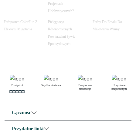
Projektach
Hobbystycznych?
Farbpasten ColorFun Z
Pielęgnacja
Farby Do Emalii Do
Efektami Migotania
Równomiernych
Malowania Wanny
Powierzchni żywic
Epoksydowych
Trustpilot
Szybka dostawa
Bezpieczne
Uczynione
transakcje
bezpiecznym
Łączność
Przydatne linki