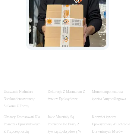
Usuwanie Nadmiaru
Dekoracje Z Marmurem Z
Monokomponentowa
Nieskondensowanego
żywicy Epoksydowej
żywica Antypoślizgowa
Silikonu Z Formy
Obszary Zastosowań Dla
Jakie Materiały Są
Korzyści żywicy
Posadzek Epoksydowych
Potrzebne Do Pracy Z
Epoksydowej W Ochronie
Z Przyczepnością
żywicą Epoksydową W
Drewnianych Murów