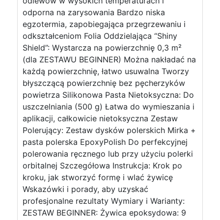
odlewów w wysokich temperaturach i
odporna na zarysowania Bardzo niska
egzotermia, zapobiegająca przegrzewaniu i
odkształceniom Folia Oddzielająca “Shiny
Shield”: Wystarcza na powierzchnię 0,3 m²
(dla ZESTAWU BEGINNER) Można nakładać na
każdą powierzchnię, łatwo usuwalna Tworzy
błyszczącą powierzchnię bez pęcherzyków
powietrza Silikonowa Pasta Nietoksyczna: Do
uszczelniania (500 g) Łatwa do wymieszania i
aplikacji, całkowicie nietoksyczna Zestaw
Polerujący: Zestaw dysków polerskich Mirka +
pasta polerska EpoxyPolish Do perfekcyjnej
polerowania ręcznego lub przy użyciu polerki
orbitalnej Szczegółowa Instrukcja: Krok po
kroku, jak stworzyć formę i wlać żywicę
Wskazówki i porady, aby uzyskać
profesjonalne rezultaty Wymiary i Warianty:
ZESTAW BEGINNER: Żywica epoksydowa: 9