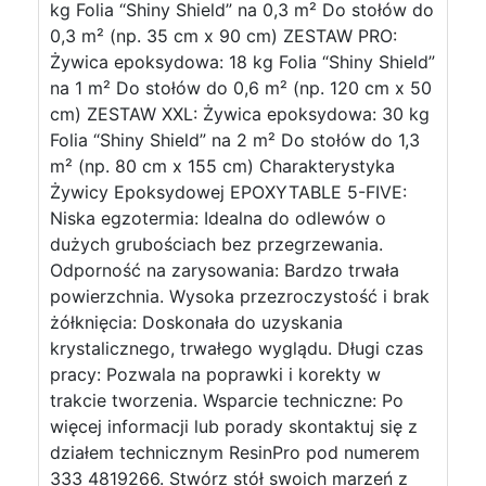
kg Folia “Shiny Shield” na 0,3 m² Do stołów do
0,3 m² (np. 35 cm x 90 cm) ZESTAW PRO:
Żywica epoksydowa: 18 kg Folia “Shiny Shield”
na 1 m² Do stołów do 0,6 m² (np. 120 cm x 50
cm) ZESTAW XXL: Żywica epoksydowa: 30 kg
Folia “Shiny Shield” na 2 m² Do stołów do 1,3
m² (np. 80 cm x 155 cm) Charakterystyka
Żywicy Epoksydowej EPOXYTABLE 5-FIVE:
Niska egzotermia: Idealna do odlewów o
dużych grubościach bez przegrzewania.
Odporność na zarysowania: Bardzo trwała
powierzchnia. Wysoka przezroczystość i brak
żółknięcia: Doskonała do uzyskania
krystalicznego, trwałego wyglądu. Długi czas
pracy: Pozwala na poprawki i korekty w
trakcie tworzenia. Wsparcie techniczne: Po
więcej informacji lub porady skontaktuj się z
działem technicznym ResinPro pod numerem
333 4819266. Stwórz stół swoich marzeń z