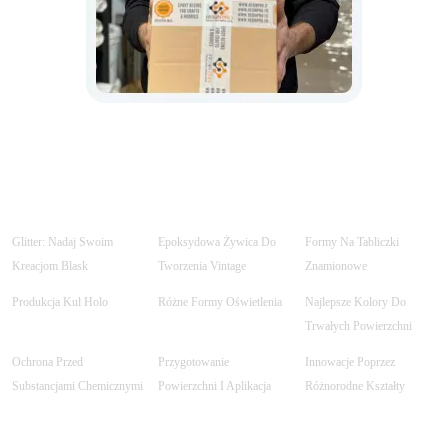
Glitter: Nadaj Swoim
Epoksydowa Żywica Do
Formy Na Tabliczki
Kreacjom Blask
Tworzenia Vintage
Znamionowe
Produkcja Kul Holo
Różne Formy Oświetlenia
Najlepsze Kolory Do
Trwałych Powierzchni
Ochrona Przed
Przygotowanie
Innowacje Poprzez
Substancjami Chemicznymi
Powierzchni I Aplikacja
Różnorodne Kształty