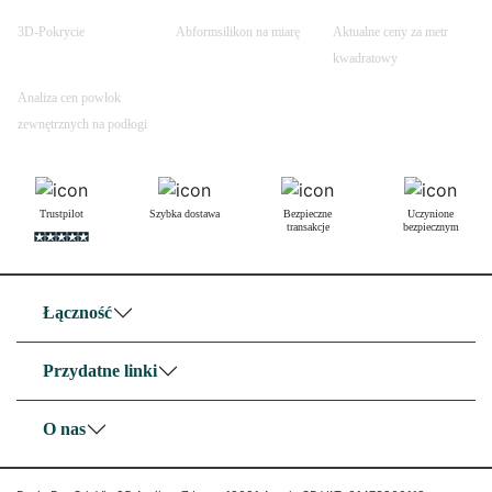
3D-Pokrycie
Abformsilikon na miarę
Aktualne ceny za metr
kwadratowy
Analiza cen powłok
zewnętrznych na podłogi
Trustpilot
Szybka dostawa
Bezpieczne
Uczynione
transakcje
bezpiecznym
Łączność
Przydatne linki
O nas