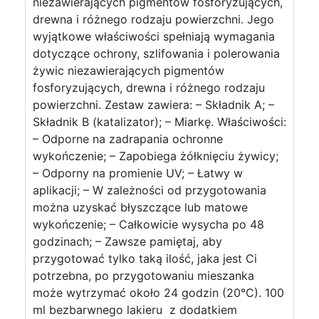
niezawierających pigmentów fosforyzujących,
drewna i różnego rodzaju powierzchni. Jego
wyjątkowe właściwości spełniają wymagania
dotyczące ochrony, szlifowania i polerowania
żywic niezawierających pigmentów
fosforyzujących, drewna i różnego rodzaju
powierzchni. Zestaw zawiera: – Składnik A; –
Składnik B (katalizator); – Miarkę. Właściwości:
– Odporne na zadrapania ochronne
wykończenie; – Zapobiega żółknięciu żywicy;
– Odporny na promienie UV; – Łatwy w
aplikacji; – W zależności od przygotowania
można uzyskać błyszczące lub matowe
wykończenie; – Całkowicie wysycha po 48
godzinach; – Zawsze pamiętaj, aby
przygotować tylko taką ilość, jaka jest Ci
potrzebna, po przygotowaniu mieszanka
może wytrzymać około 24 godzin (20°C). 100
ml bezbarwnego lakieru z dodatkiem