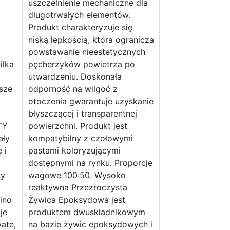
uszczelnienie mechaniczne dla
długotrwałych elementów.
Produkt charakteryzuje się
niską lepkością, która ogranicza
powstawanie nieestetycznych
ilka
pęcherzyków powietrza po
utwardzeniu. Doskonała
sze
odporność na wilgoć z
otoczenia gwarantuje uzyskanie
błyszczącej i transparentnej
TY
powierzchni. Produkt jest
ały
kompatybilny z czołowymi
 i
pastami koloryzującymi
dostępnymi na rynku. Proporcje
ny
wagowe 100:50. Wysoko
reaktywna Przezroczysta
wino
Żywica Epoksydowa jest
je
produktem dwuskładnikowym
ate,
na bazie żywic epoksydowych i