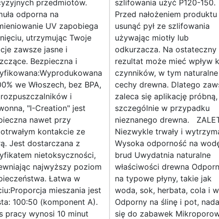
cyzyjnych przedmiotów.
szlifowania użyć P120-150.
muła odporna na
Przed nałożeniem produktu
mieniowanie UV zapobiega
usunąć pył ze szlifowania
nięciu, utrzymując Twoje
używając miotły lub
cje zawsze jasne i
odkurzacza. Na ostateczny
zczące. Bezpieczna i
rezultat może mieć wpływ k
tyfikowana:Wyprodukowana
czynników, w tym naturalne
00% we Włoszech, bez BPA,
cechy drewna. Dlatego zaw
 rozpuszczalników i
zaleca się aplikację próbną,
onna, "I-Creation" jest
szczególnie w przypadku
pieczna nawet przy
nieznanego drewna. ZALE
gotrwałym kontakcie ze
Niezwykle trwały i wytrzym
ą. Jest dostarczana z
Wysoka odporność na wodę
yfikatem nietoksyczności,
brud Uwydatnia naturalne
ewniając najwyższy poziom
właściwości drewna Odpor
pieczeństwa. Łatwa w
na typowe płyny, takie jak
iu:Proporcja mieszania jest
woda, sok, herbata, cola i 
ta: 100:50 (komponent A).
Odporny na ślinę i pot, nada
s pracy wynosi 10 minut
się do zabawek Mikroporow