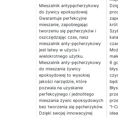
Mieszalnik antypęcherzykowy
Dzię
do żywicy epoksydowej
proc
Gwarantuje perfekcyjne
zap
mieszanie, zapobiegając
krót
tworzeniu się pęcherzyków i
Szyb
oszczędzając czas, nasz
kata
mieszalnik anty-pęcherzykowy
czas
jest łatwy w użyciu i
Może
wielokrotnego użytku.
mał
Mieszalnik anty-pęcherzykowy
6 go
do mieszania żywicy
błys
epoksydowej to wysokiej
czys
jakości narzędzie, które
będz
pozwala na uzyskanie
Błys
perfekcyjnego i jednolitego
prz
mieszania żywic epoksydowych
prze
bez tworzenia się pęcherzyków.
"I-C
Dzięki swojej innowacyjnej
idea