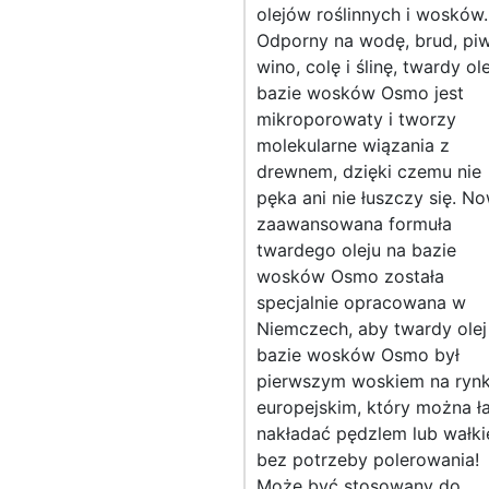
olejów roślinnych i wosków.
Odporny na wodę, brud, pi
wino, colę i ślinę, twardy ol
bazie wosków Osmo jest
mikroporowaty i tworzy
molekularne wiązania z
drewnem, dzięki czemu nie
pęka ani nie łuszczy się. N
zaawansowana formuła
twardego oleju na bazie
wosków Osmo została
specjalnie opracowana w
Niemczech, aby twardy olej
bazie wosków Osmo był
pierwszym woskiem na ryn
europejskim, który można ł
nakładać pędzlem lub wałki
bez potrzeby polerowania!
Może być stosowany do