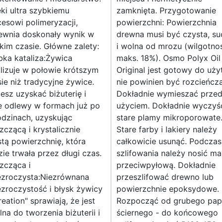
ki ultra szybkiemu
zamknięta. Przygotowanie
esowi polimeryzacji,
powierzchni: Powierzchnia
ewnia doskonały wynik w
drewna musi być czysta, su
kim czasie. Główne zalety:
i wolna od mrozu (wilgotno
ka kataliza:Żywica
maks. 18%). Osmo Polyx Oil
lizuje w połowie krótszym
Original jest gotowy do użyt
ie niż tradycyjne żywice.
nie powinien być rozcieńcz
sz uzyskać biżuterię i
Dokładnie wymieszać prze
e odlewy w formach już po
użyciem. Dokładnie wyczyś
dzinach, uzyskując
stare plamy mikroporowate
zczącą i krystalicznie
Stare farby i lakiery należy
tą powierzchnię, która
całkowicie usunąć. Podczas
ie trwała przez długi czas.
szlifowania należy nosić m
zcząca i
przeciwpyłową. Dokładnie
ezroczysta:Niezrównana
przeszlifować drewno lub
zroczystość i błysk żywicy
powierzchnie epoksydowe.
reation" sprawiają, że jest
Rozpocząć od grubego pap
lna do tworzenia biżuterii i
ściernego - do końcowego