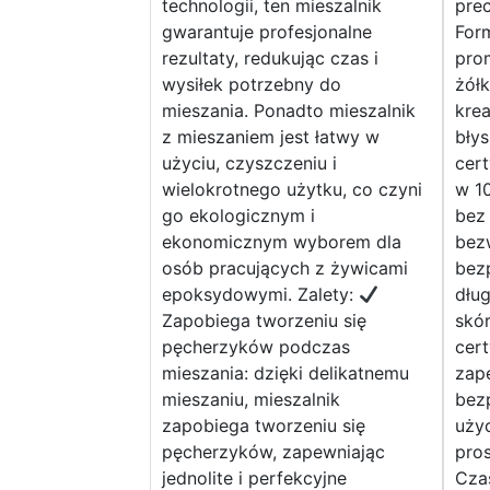
technologii, ten mieszalnik
pre
gwarantuje profesjonalne
For
rezultaty, redukując czas i
pro
wysiłek potrzebny do
żółk
mieszania. Ponadto mieszalnik
krea
z mieszaniem jest łatwy w
błys
użyciu, czyszczeniu i
cer
wielokrotnego użytku, co czyni
w 1
go ekologicznym i
bez
ekonomicznym wyborem dla
bezw
osób pracujących z żywicami
bez
epoksydowymi. Zalety:
dłu
Zapobiega tworzeniu się
skór
pęcherzyków podczas
cert
mieszania: dzięki delikatnemu
zap
mieszaniu, mieszalnik
bez
zapobiega tworzeniu się
użyc
pęcherzyków, zapewniając
pros
jednolite i perfekcyjne
Cza