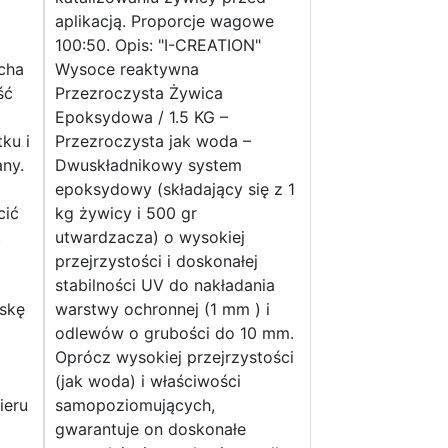
aplikacją. Proporcje wagowe
100:50. Opis: "I-CREATION"
cha
Wysoce reaktywna
ść
Przezroczysta Żywica
Epoksydowa / 1.5 KG –
ku i
Przezroczysta jak woda –
any.
Dwuskładnikowy system
d
epoksydowy (składający się z 1
cić
kg żywicy i 500 gr
.
utwardzacza) o wysokiej
przejrzystości i doskonałej
stabilności UV do nakładania
askę
warstwy ochronnej (1 mm ) i
odlewów o grubości do 10 mm.
Oprócz wysokiej przejrzystości
(jak woda) i właściwości
ieru
samopoziomujących,
gwarantuje on doskonałe