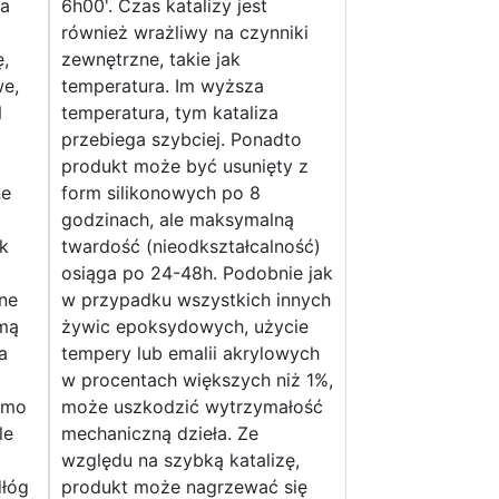
ta
6h00'. Czas katalizy jest
również wrażliwy na czynniki
ę,
zewnętrzne, takie jak
we,
temperatura. Im wyższa
N
temperatura, tym kataliza
przebiega szybciej. Ponadto
produkt może być usunięty z
ne
form silikonowych po 8
godzinach, ale maksymalną
k
twardość (nieodkształcalność)
osiąga po 24-48h. Podobnie jak
rne
w przypadku wszystkich innych
rmą
żywic epoksydowych, użycie
a
tempery lub emalii akrylowych
w procentach większych niż 1%,
smo
może uszkodzić wytrzymałość
le
mechaniczną dzieła. Ze
względu na szybką katalizę,
dłóg
produkt może nagrzewać się