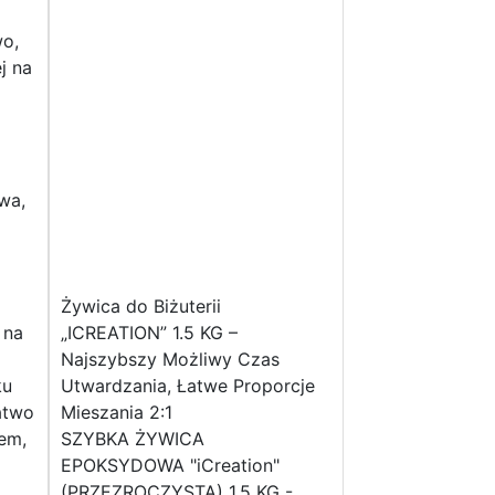
wo,
ej na
owa,
Żywica do Biżuterii
 na
„ICREATION” 1.5 KG –
Najszybszy Możliwy Czas
ku
Utwardzania, Łatwe Proporcje
atwo
Mieszania 2:1
em,
SZYBKA ŻYWICA
EPOKSYDOWA "iCreation"
(PRZEZROCZYSTA) 1.5 KG -