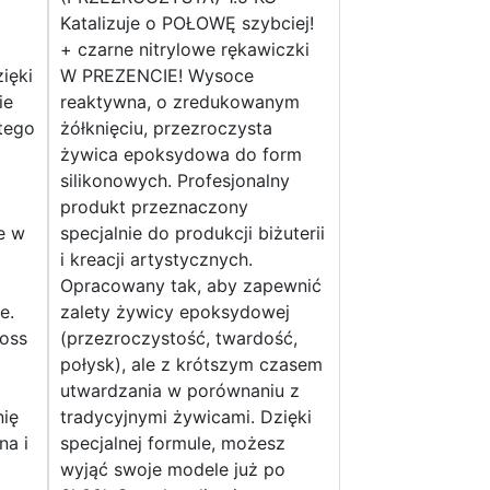
Katalizuje o POŁOWĘ szybciej!
+ czarne nitrylowe rękawiczki
ięki
W PREZENCIE! Wysoce
ie
reaktywna, o zredukowanym
tego
żółknięciu, przezroczysta
żywica epoksydowa do form
silikonowych. Profesjonalny
o
produkt przeznaczony
e w
specjalnie do produkcji biżuterii
i kreacji artystycznych.
Opracowany tak, aby zapewnić
e.
zalety żywicy epoksydowej
loss
(przezroczystość, twardość,
połysk), ale z krótszym czasem
utwardzania w porównaniu z
ię
tradycyjnymi żywicami. Dzięki
na i
specjalnej formule, możesz
wyjąć swoje modele już po