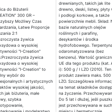
drewnianych, takich jak lite
ca do Biżuterii
drewno, deski, listwy, płyty
REATION” 300 GR –
i podłogi korkowe, a także
szybszy Możliwy Czas
powierzchnie mebli. Skład: 
ardzania, Łatwe Proporcje
bazie naturalnych olejów
zania 2:1
roślinnych i parafiny,
ezroczysta żywica
desykantów i środka
ksydowa o wysokiej
hydrofobowego. Terpentyn
tywności "I-Creation"
odaromatyzowana (bez
s:Przezroczysta żywica
benzenu). Wartość graniczn
ksydowa o wysokiej
UE dla tego produktu (kat. 
tywności "I-Creation" to
i): 500 g / l LZO (2010). Ten
alny wybór do
produkt zawiera maks. 500 g
esjonalnych i artystycznych
LZO. Szczegółowa informac
ektów wysokiej jakości,
na temat składników dostę
ch jak biżuteria, małe
na życzenie. Przechowywan
ewy, szybka
Do 5 lat i dłużej, jeśli puszk
totypowanie,
jest przechowywana w suc
sterkowanie i modelarstwo.
miejscu i hermetycznie