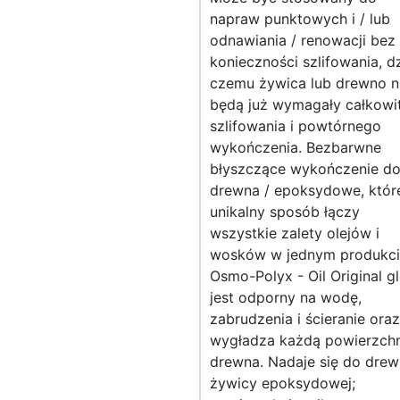
napraw punktowych i / lub
odnawiania / renowacji bez
konieczności szlifowania, dz
czemu żywica lub drewno n
będą już wymagały całkowi
szlifowania i powtórnego
wykończenia. Bezbarwne
błyszczące wykończenie d
drewna / epoksydowe, któr
unikalny sposób łączy
wszystkie zalety olejów i
wosków w jednym produkci
Osmo-Polyx - Oil Original g
jest odporny na wodę,
zabrudzenia i ścieranie oraz
wygładza każdą powierzchn
drewna. Nadaje się do drew
żywicy epoksydowej;