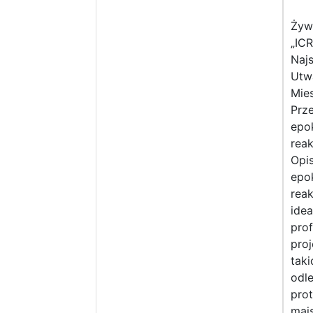
Żywi
„IC
Naj
Utw
Mies
Prz
epo
reak
Opi
epo
reak
ide
prof
proj
taki
odl
pro
maj