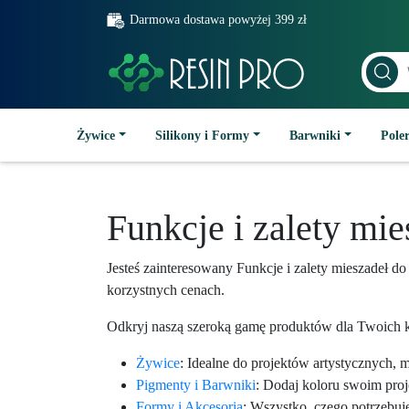
Darmowa dostawa powyżej 399 zł
Żywice
Silikony i Formy
Barwniki
Poler
Funkcje i zalety mi
Jesteś zainteresowany Funkcje i zalety mieszadeł
korzystnych cenach.
Odkryj naszą szeroką gamę produktów dla Twoich k
Żywice
: Idealne do projektów artystycznych, 
Pigmenty i Barwniki
: Dodaj koloru swoim pro
Formy i Akcesoria
: Wszystko, czego potrzebuj