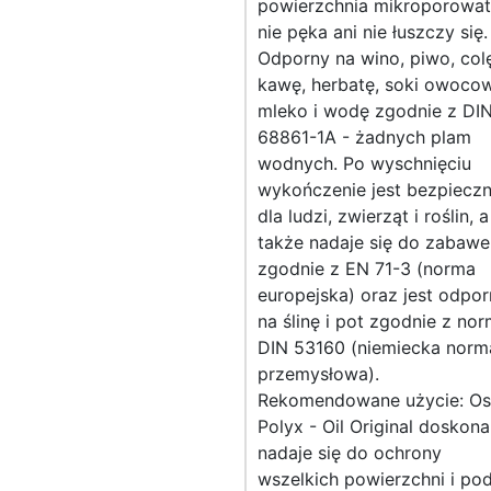
powierzchnia mikroporowa
nie pęka ani nie łuszczy się.
Odporny na wino, piwo, col
kawę, herbatę, soki owoco
mleko i wodę zgodnie z DI
68861-1A - żadnych plam
wodnych. Po wyschnięciu
wykończenie jest bezpiecz
dla ludzi, zwierząt i roślin, a
także nadaje się do zabawe
zgodnie z EN 71-3 (norma
europejska) oraz jest odpo
na ślinę i pot zgodnie z no
DIN 53160 (niemiecka norm
przemysłowa).
Rekomendowane użycie: O
Polyx - Oil Original doskona
nadaje się do ochrony
wszelkich powierzchni i po