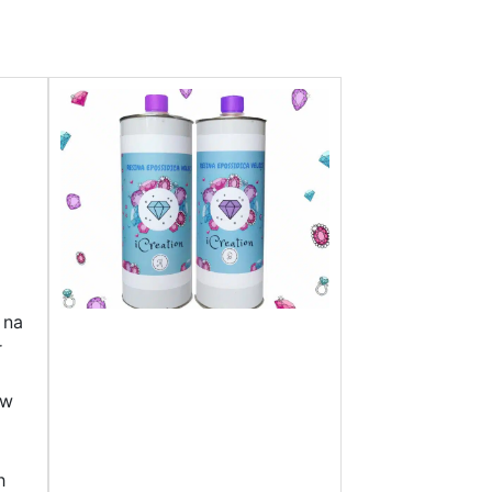
 na
r
ów
h