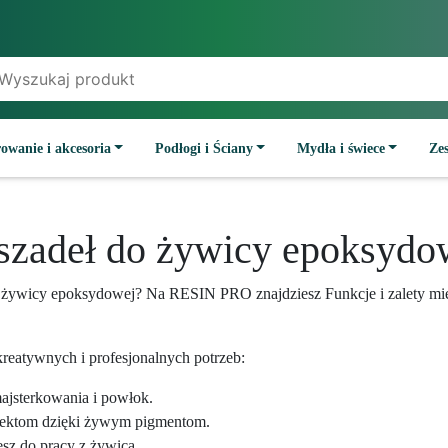
owanie i akcesoria
Podłogi i Ściany
Mydła i świece
Ze
eszadeł do żywicy epoksydo
 do żywicy epoksydowej? Na RESIN PRO znajdziesz Funkcje i zalety m
reatywnych i profesjonalnych potrzeb:
majsterkowania i powłok.
jektom dzięki żywym pigmentom.
esz do pracy z żywicą.