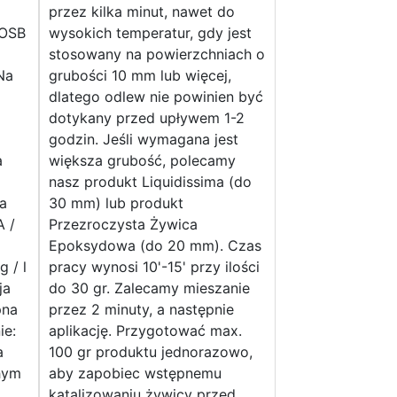
przez kilka minut, nawet do
 OSB
wysokich temperatur, gdy jest
stosowany na powierzchniach o
Na
grubości 10 mm lub więcej,
dlatego odlew nie powinien być
dotykany przed upływem 1-2
godzin. Jeśli wymagana jest
a
większa grubość, polecamy
nasz produkt Liquidissima (do
a
30 mm) lub produkt
A /
Przezroczysta Żywica
Epoksydowa (do 20 mm). Czas
 / l
pracy wynosi 10'-15' przy ilości
ja
do 30 gr. Zalecamy mieszanie
pna
przez 2 minuty, a następnie
ie:
aplikację. Przygotować max.
a
100 gr produktu jednorazowo,
hym
aby zapobiec wstępnemu
katalizowaniu żywicy przed