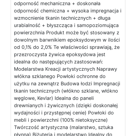
odporność mechaniczna + doskonała
odporność chemiczna + wysoka impregnacja i
wzmocnienie tkanin technicznych + długa
urabialność + błyszcząca i samopoziomująca
powierzchnia Produkt może być stosowany z
dowolnym barwnikiem epoksydowym w ilości
od 0,1% do 2,0% Te właściwości sprawiają, że
przezroczysta żywica epoksydowa jest
idealna do następujących zastosowań:
Modelarstwa Kreacji artystycznych Naprawy
włókna szklanego Powłoki ochronne do
użytku na zewnątrz Budowa łodzi Impregnacji
tkanin technicznych (włókno szklane, włókno
węglowe, Kevlar) Idealna do paneli
drewnianych i żywicznych (dzięki doskonałej
wydajności i przystępnej cenie) Powłoki do
mebli i powierzchni (100% nietoksyczne)
Twórczość artystyczna (malarstwo, sztuka
płynna) Biżuteria i modelarstwo Idealny do