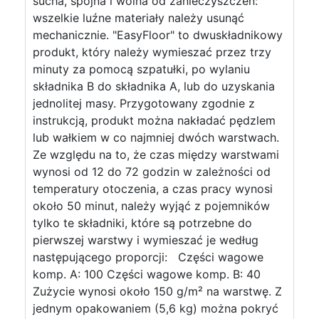
sucha, spójna i wolna od zanieczyszczeń:
wszelkie luźne materiały należy usunąć
mechanicznie. "EasyFloor" to dwuskładnikowy
produkt, który należy wymieszać przez trzy
minuty za pomocą szpatułki, po wylaniu
składnika B do składnika A, lub do uzyskania
jednolitej masy. Przygotowany zgodnie z
instrukcją, produkt można nakładać pędzlem
lub wałkiem w co najmniej dwóch warstwach.
Ze względu na to, że czas między warstwami
wynosi od 12 do 72 godzin w zależności od
temperatury otoczenia, a czas pracy wynosi
około 50 minut, należy wyjąć z pojemników
tylko te składniki, które są potrzebne do
pierwszej warstwy i wymieszać je według
następującego proporcji: Części wagowe
komp. A: 100 Części wagowe komp. B: 40
Zużycie wynosi około 150 g/m² na warstwę. Z
jednym opakowaniem (5,6 kg) można pokryć