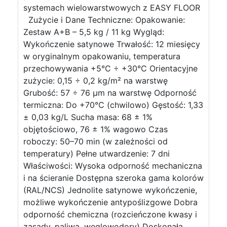
systemach wielowarstwowych z EASY FLOOR
Zużycie i Dane Techniczne: Opakowanie:
Zestaw A+B – 5,5 kg / 11 kg Wygląd:
Wykończenie satynowe Trwałość: 12 miesięcy
w oryginalnym opakowaniu, temperatura
przechowywania +5°C ÷ +30°C Orientacyjne
zużycie: 0,15 ÷ 0,2 kg/m² na warstwę
Grubość: 57 ÷ 76 µm na warstwę Odporność
termiczna: Do +70°C (chwilowo) Gęstość: 1,33
± 0,03 kg/L Sucha masa: 68 ± 1%
objętościowo, 76 ± 1% wagowo Czas
roboczy: 50–70 min (w zależności od
temperatury) Pełne utwardzenie: 7 dni
Właściwości: Wysoka odporność mechaniczna
i na ścieranie Dostępna szeroka gama kolorów
(RAL/NCS) Jednolite satynowe wykończenie,
możliwe wykończenie antypoślizgowe Dobra
odporność chemiczna (rozcieńczone kwasy i
zasady, paliwa, węglowodory) Doskonała