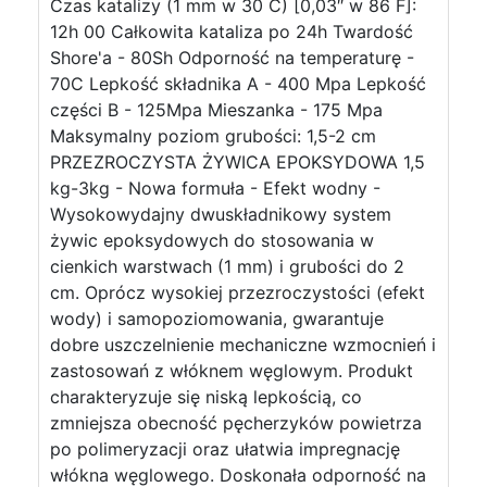
Czas katalizy (1 mm w 30 C) [0,03″ w 86 F]:
12h 00 Całkowita kataliza po 24h Twardość
Shore'a - 80Sh Odporność na temperaturę -
70C Lepkość składnika A - 400 Mpa Lepkość
części B - 125Mpa Mieszanka - 175 Mpa
Maksymalny poziom grubości: 1,5-2 cm
PRZEZROCZYSTA ŻYWICA EPOKSYDOWA 1,5
kg-3kg - Nowa formuła - Efekt wodny -
Wysokowydajny dwuskładnikowy system
żywic epoksydowych do stosowania w
cienkich warstwach (1 mm) i grubości do 2
cm. Oprócz wysokiej przezroczystości (efekt
wody) i samopoziomowania, gwarantuje
dobre uszczelnienie mechaniczne wzmocnień i
zastosowań z włóknem węglowym. Produkt
charakteryzuje się niską lepkością, co
zmniejsza obecność pęcherzyków powietrza
po polimeryzacji oraz ułatwia impregnację
włókna węglowego. Doskonała odporność na