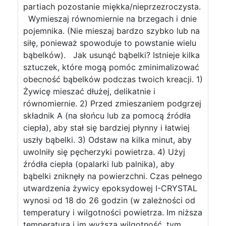
partiach pozostanie miękka/nieprzezroczysta.
Wymieszaj równomiernie na brzegach i dnie
pojemnika. (Nie mieszaj bardzo szybko lub na
siłę, ponieważ spowoduje to powstanie wielu
bąbelków). Jak usunąć bąbelki? Istnieje kilka
sztuczek, które mogą pomóc zminimalizować
obecność bąbelków podczas twoich kreacji. 1)
Żywicę mieszać dłużej, delikatnie i
równomiernie. 2) Przed zmieszaniem podgrzej
składnik A (na słońcu lub za pomocą źródła
ciepła), aby stał się bardziej płynny i łatwiej
uszły bąbelki. 3) Odstaw na kilka minut, aby
uwolniły się pęcherzyki powietrza. 4) Użyj
źródła ciepła (opalarki lub palnika), aby
bąbelki zniknęły na powierzchni. Czas pełnego
utwardzenia żywicy epoksydowej I-CRYSTAL
wynosi od 18 do 26 godzin (w zależności od
temperatury i wilgotności powietrza. Im niższa
temperatura i im wyższa wilgotność, tym