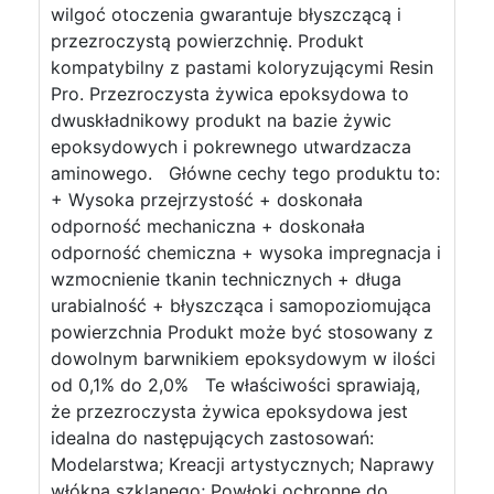
wilgoć otoczenia gwarantuje błyszczącą i
przezroczystą powierzchnię. Produkt
kompatybilny z pastami koloryzującymi Resin
Pro. Przezroczysta żywica epoksydowa to
dwuskładnikowy produkt na bazie żywic
epoksydowych i pokrewnego utwardzacza
aminowego. Główne cechy tego produktu to:
+ Wysoka przejrzystość + doskonała
odporność mechaniczna + doskonała
odporność chemiczna + wysoka impregnacja i
wzmocnienie tkanin technicznych + długa
urabialność + błyszcząca i samopoziomująca
powierzchnia Produkt może być stosowany z
dowolnym barwnikiem epoksydowym w ilości
od 0,1% do 2,0% Te właściwości sprawiają,
że przezroczysta żywica epoksydowa jest
idealna do następujących zastosowań:
Modelarstwa; Kreacji artystycznych; Naprawy
włókna szklanego; Powłoki ochronne do