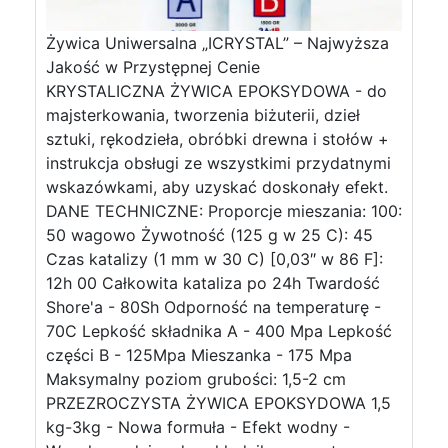
Żywica Uniwersalna „ICRYSTAL” – Najwyższa
Jakość w Przystępnej Cenie
KRYSTALICZNA ŻYWICA EPOKSYDOWA - do
majsterkowania, tworzenia biżuterii, dzieł
sztuki, rękodzieła, obróbki drewna i stołów +
instrukcja obsługi ze wszystkimi przydatnymi
wskazówkami, aby uzyskać doskonały efekt.
DANE TECHNICZNE: Proporcje mieszania: 100:
50 wagowo Żywotność (125 g w 25 C): 45
Czas katalizy (1 mm w 30 C) [0,03″ w 86 F]:
12h 00 Całkowita kataliza po 24h Twardość
Shore'a - 80Sh Odporność na temperaturę -
70C Lepkość składnika A - 400 Mpa Lepkość
części B - 125Mpa Mieszanka - 175 Mpa
Maksymalny poziom grubości: 1,5-2 cm
PRZEZROCZYSTA ŻYWICA EPOKSYDOWA 1,5
kg-3kg - Nowa formuła - Efekt wodny -