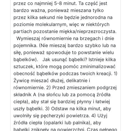
przez co najmniej 5-8 minut. Ta część jest
bardzo ważna, ponieważ mieszana tylko
przez kilka sekund nie będzie jednorodna na
poziomie molekularnym, więc w niektórych
partiach pozostanie miękka/nieprzezroczysta.
Wymieszaj równomiernie na brzegach i dnie
pojemnika. (Nie mieszaj bardzo szybko lub na
siłę, ponieważ spowoduje to powstanie wielu
bąbelków). Jak usunąć bąbelki? Istnieje kilka
sztuczek, które mogą pomóc zminimalizować
obecność bąbelków podczas twoich kreacji. 1)
Żywicę mieszać dłużej, delikatnie i
równomiernie. 2) Przed zmieszaniem podgrzej
składnik A (na słońcu lub za pomocą źródła
ciepła), aby stał się bardziej płynny i łatwiej
uszły bąbelki. 3) Odstaw na kilka minut, aby
uwolniły się pęcherzyki powietrza. 4) Użyj
źródła ciepła (opalarki lub palnika), aby
bąbelki zniknęły na powierzchni. Czas pełnego