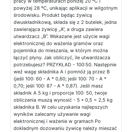
pracy w temperaturach poniżej 20 ºC i
powyżej 28 ºC, unikając aplikacji w wilgotnym
środowisku. Produkt będąc żywicą
dwuskładnikową, składa się z 2 butelek, jedna
zawierająca żywicę „A”, a druga zawiera
utwardzacz „B”. Wskazane jest użycie wagi
elektronicznej do ważenia gramów oraz
pojemnika do mieszania, w którym można
łączyć płyny. Jak obliczyć, ile utwardzacza
potrzebujesz? PRZYKŁAD - 100:50. Następnie
weź wagę składnika A i pomnóż ją przez B
(jeśli 100: 60 - A * 0,60; jeśli 100: 70 - A *
0,70; jeśli 100: 87 - A * 0,87). Jeśli masz
składnik A 5 kg i proporcje 100: 50, twoje
obliczenia muszą wynosić - 5 * 0,5 = 2,5 kg
składnika B. W celu uzyskania najlepszych
wyników zalecamy używanie wagi
elektronicznej i ważenie w gramach Po
dokładnym dozowaniu żywicę należy mieszać