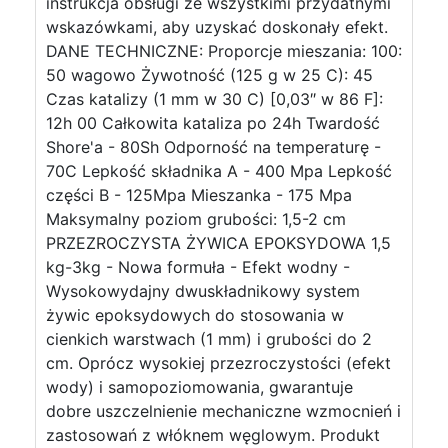
instrukcja obsługi ze wszystkimi przydatnymi
wskazówkami, aby uzyskać doskonały efekt.
DANE TECHNICZNE: Proporcje mieszania: 100:
50 wagowo Żywotność (125 g w 25 C): 45
Czas katalizy (1 mm w 30 C) [0,03″ w 86 F]:
12h 00 Całkowita kataliza po 24h Twardość
Shore'a - 80Sh Odporność na temperaturę -
70C Lepkość składnika A - 400 Mpa Lepkość
części B - 125Mpa Mieszanka - 175 Mpa
Maksymalny poziom grubości: 1,5-2 cm
PRZEZROCZYSTA ŻYWICA EPOKSYDOWA 1,5
kg-3kg - Nowa formuła - Efekt wodny -
Wysokowydajny dwuskładnikowy system
żywic epoksydowych do stosowania w
cienkich warstwach (1 mm) i grubości do 2
cm. Oprócz wysokiej przezroczystości (efekt
wody) i samopoziomowania, gwarantuje
dobre uszczelnienie mechaniczne wzmocnień i
zastosowań z włóknem węglowym. Produkt