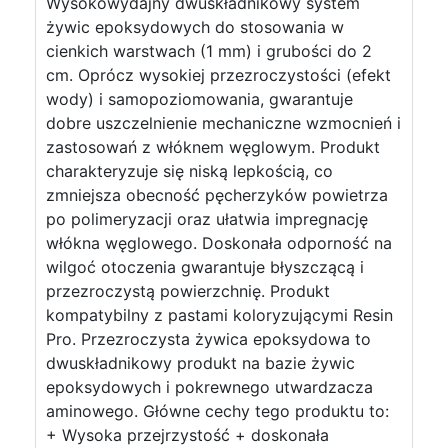
Wysokowydajny dwuskładnikowy system
żywic epoksydowych do stosowania w
cienkich warstwach (1 mm) i grubości do 2
cm. Oprócz wysokiej przezroczystości (efekt
wody) i samopoziomowania, gwarantuje
dobre uszczelnienie mechaniczne wzmocnień i
zastosowań z włóknem węglowym. Produkt
charakteryzuje się niską lepkością, co
zmniejsza obecność pęcherzyków powietrza
po polimeryzacji oraz ułatwia impregnację
włókna węglowego. Doskonała odporność na
wilgoć otoczenia gwarantuje błyszczącą i
przezroczystą powierzchnię. Produkt
kompatybilny z pastami koloryzującymi Resin
Pro. Przezroczysta żywica epoksydowa to
dwuskładnikowy produkt na bazie żywic
epoksydowych i pokrewnego utwardzacza
aminowego. Główne cechy tego produktu to:
+ Wysoka przejrzystość + doskonała