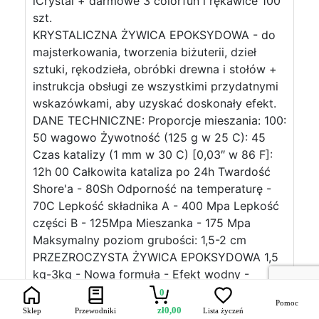
iCrystal + darmowe 3 colorfun i rękawice 100
szt.
KRYSTALICZNA ŻYWICA EPOKSYDOWA - do
majsterkowania, tworzenia biżuterii, dzieł
sztuki, rękodzieła, obróbki drewna i stołów +
instrukcja obsługi ze wszystkimi przydatnymi
wskazówkami, aby uzyskać doskonały efekt.
DANE TECHNICZNE: Proporcje mieszania: 100:
50 wagowo Żywotność (125 g w 25 C): 45
Czas katalizy (1 mm w 30 C) [0,03″ w 86 F]:
12h 00 Całkowita kataliza po 24h Twardość
Shore'a - 80Sh Odporność na temperaturę -
70C Lepkość składnika A - 400 Mpa Lepkość
części B - 125Mpa Mieszanka - 175 Mpa
Maksymalny poziom grubości: 1,5-2 cm
PRZEZROCZYSTA ŻYWICA EPOKSYDOWA 1,5
kg-3kg - Nowa formuła - Efekt wodny -
Wysokowydajny dwuskładnikowy system
0
Pomoc
żywic epoksydowych do stosowania w
zł
0,00
Sklep
Przewodniki
Lista życzeń