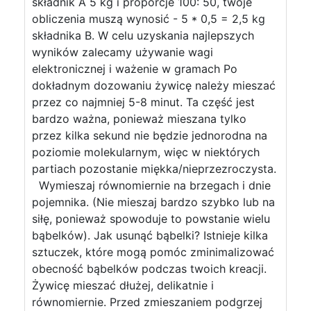
składnik A 5 kg i proporcje 100: 50, twoje
obliczenia muszą wynosić - 5 * 0,5 = 2,5 kg
składnika B. W celu uzyskania najlepszych
wyników zalecamy używanie wagi
elektronicznej i ważenie w gramach Po
dokładnym dozowaniu żywicę należy mieszać
przez co najmniej 5-8 minut. Ta część jest
bardzo ważna, ponieważ mieszana tylko
przez kilka sekund nie będzie jednorodna na
poziomie molekularnym, więc w niektórych
partiach pozostanie miękka/nieprzezroczysta.
Wymieszaj równomiernie na brzegach i dnie
pojemnika. (Nie mieszaj bardzo szybko lub na
siłę, ponieważ spowoduje to powstanie wielu
bąbelków). Jak usunąć bąbelki? Istnieje kilka
sztuczek, które mogą pomóc zminimalizować
obecność bąbelków podczas twoich kreacji.
Żywicę mieszać dłużej, delikatnie i
równomiernie. Przed zmieszaniem podgrzej