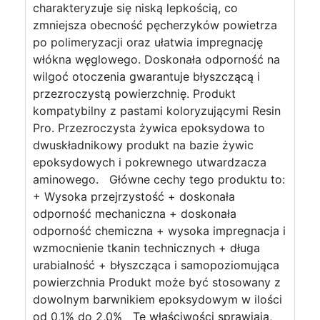
charakteryzuje się niską lepkością, co
zmniejsza obecność pęcherzyków powietrza
po polimeryzacji oraz ułatwia impregnację
włókna węglowego. Doskonała odporność na
wilgoć otoczenia gwarantuje błyszczącą i
przezroczystą powierzchnię. Produkt
kompatybilny z pastami koloryzującymi Resin
Pro. Przezroczysta żywica epoksydowa to
dwuskładnikowy produkt na bazie żywic
epoksydowych i pokrewnego utwardzacza
aminowego. Główne cechy tego produktu to:
+ Wysoka przejrzystość + doskonała
odporność mechaniczna + doskonała
odporność chemiczna + wysoka impregnacja i
wzmocnienie tkanin technicznych + długa
urabialność + błyszcząca i samopoziomująca
powierzchnia Produkt może być stosowany z
dowolnym barwnikiem epoksydowym w ilości
od 0,1% do 2,0% Te właściwości sprawiają,