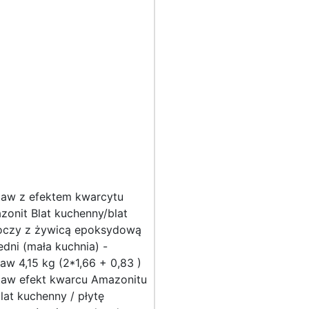
taw z efektem kwarcytu
onit Blat kuchenny/blat
oczy z żywicą epoksydową
edni (mała kuchnia) -
aw 4,15 kg (2*1,66 + 0,83 )
taw efekt kwarcu Amazonitu
lat kuchenny / płytę