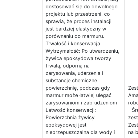
dostosować się do dowolnego
projektu lub przestrzeni, co
sprawia, że proces instalacji
jest bardziej elastyczny w
porównaniu do marmuru.
Trwałość i konserwacja
Wytrzymałość: Po utwardzeniu,
żywica epoksydowa tworzy
trwałą, odporną na
zarysowania, uderzenia i
substancje chemiczne
powierzchnię, podczas gdy
Zes
marmur może łatwiej ulegać
Amaz
zarysowaniom i zabrudzeniom
rob
Łatwość konserwacji:
- Śr
Powierzchnia żywicy
zest
epoksydowej jest
Zes
nieprzepuszczalna dla wody i
na b