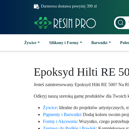
Darmowa dostawa powyżej 399 zł
Żywice
Silikony i Formy
Barwniki
Poler
Epoksyd Hilti RE 5
Jesteś zainteresowany Epoksyd Hilti RE 500? Na 
Odkryj naszą szeroką gamę produktów dla Twoich k
Żywice
: Idealne do projektów artystycznych, 
Pigmenty i Barwniki
: Dodaj koloru swoim pro
Formy i Akcesoria
: Wszystko, czego potrzebuj
Zestawy do Podłóg i Powłok
: Kompleksowe roz