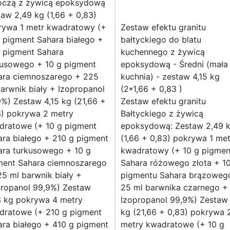
oczą z żywicą epoksydową
aw 2,49 kg (1,66 + 0,83)
rywa 1 metr kwadratowy (+
Zestaw efektu granitu
 pigment Sahara białego +
bałtyckiego do blatu
g pigment Sahara
kuchennego z żywicą
kusowego + 10 g pigment
epoksydową - Średni (mała
ara ciemnoszarego + 225
kuchnia) - zestaw 4,15 kg
arwnik biały + Izopropanol
(2*1,66 + 0,83 )
%) Zestaw 4,15 kg (21,66 +
Zestaw efektu granitu
3) pokrywa 2 metry
Bałtyckiego z żywicą
dratowe (+ 10 g pigment
epoksydową: Zestaw 2,49 
ra białego + 210 g pigment
(1,66 + 0,83) pokrywa 1 met
ara turkusowego + 10 g
kwadratowy (+ 10 g pigmen
ment Sahara ciemnoszarego
Sahara różowego złota + 1
5 ml barwnik biały +
pigmentu Sahara brązoweg
propanol 99,9%) Zestaw
25 ml barwnika czarnego +
3 kg pokrywa 4 metry
Izopropanol 99,9%) Zestaw 
dratowe (+ 210 g pigment
kg (21,66 + 0,83) pokrywa 
ra białego + 410 g pigment
metry kwadratowe (+ 10 g