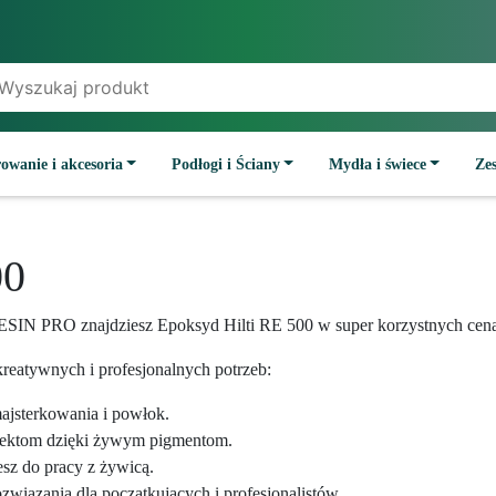
owanie i akcesoria
Podłogi i Ściany
Mydła i świece
Ze
00
RESIN PRO znajdziesz Epoksyd Hilti RE 500 w super korzystnych cen
reatywnych i profesjonalnych potrzeb:
majsterkowania i powłok.
jektom dzięki żywym pigmentom.
esz do pracy z żywicą.
wiązania dla początkujących i profesjonalistów.