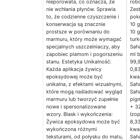
nieporowata, co oznacza, że
rob
nie wchłania płynów. Sprawia
Zest
to, że codzienne czyszczenie i
pok
konserwacja są znacznie
10 g
prostsze w porównaniu do
10 
marmuru, który może wymagać
tur
specjalnych uszczelniaczy, aby
Sah
zapobiec plamom i pogorszeniu
ml b
stanu. Estetyka Unikalność:
99,9
Każda aplikacja żywicy
0,8
epoksydowej może być
kwa
unikalna, z efektami wizualnymi,
Saha
które mogą naśladować wygląd
Sah
marmuru lub tworzyć zupełnie
pig
nowe i spersonalizowane
+ 32
wzory. Blask i wykończenia:
Izo
Żywica epoksydowa może być
8,3
wykończona różnymi
kwa
teksturami, od połysku do matu,
Saha