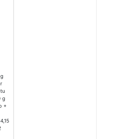
kg
r
tu
0 g
o +
4,15
2