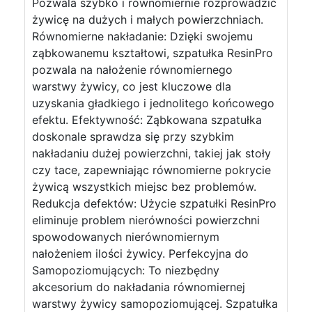
Pozwala szybko i równomiernie rozprowadzić
żywicę na dużych i małych powierzchniach.
Równomierne nakładanie: Dzięki swojemu
ząbkowanemu kształtowi, szpatułka ResinPro
pozwala na nałożenie równomiernego
warstwy żywicy, co jest kluczowe dla
uzyskania gładkiego i jednolitego końcowego
efektu. Efektywność: Ząbkowana szpatułka
doskonale sprawdza się przy szybkim
nakładaniu dużej powierzchni, takiej jak stoły
czy tace, zapewniając równomierne pokrycie
żywicą wszystkich miejsc bez problemów.
Redukcja defektów: Użycie szpatułki ResinPro
eliminuje problem nierówności powierzchni
spowodowanych nierównomiernym
nałożeniem ilości żywicy. Perfekcyjna do
Samopoziomujących: To niezbędny
akcesorium do nakładania równomiernej
warstwy żywicy samopoziomującej. Szpatułka