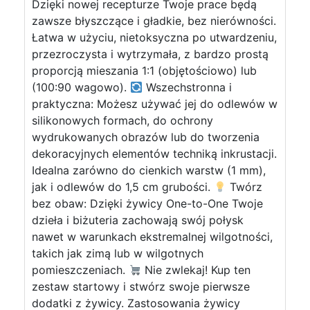
Dzięki nowej recepturze Twoje prace będą
zawsze błyszczące i gładkie, bez nierówności.
Łatwa w użyciu, nietoksyczna po utwardzeniu,
przezroczysta i wytrzymała, z bardzo prostą
proporcją mieszania 1:1 (objętościowo) lub
(100:90 wagowo).
Wszechstronna i
praktyczna: Możesz używać jej do odlewów w
silikonowych formach, do ochrony
wydrukowanych obrazów lub do tworzenia
dekoracyjnych elementów techniką inkrustacji.
Idealna zarówno do cienkich warstw (1 mm),
jak i odlewów do 1,5 cm grubości.
Twórz
bez obaw: Dzięki żywicy One-to-One Twoje
dzieła i biżuteria zachowają swój połysk
nawet w warunkach ekstremalnej wilgotności,
takich jak zimą lub w wilgotnych
pomieszczeniach.
Nie zwlekaj! Kup ten
zestaw startowy i stwórz swoje pierwsze
dodatki z żywicy. Zastosowania żywicy