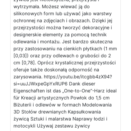
wytrzymała. Możesz wlewać ją do
silikonowych form lub używać jako warstwy
ochronnej na zdjęciach i obrazach. Dzięki jej
przejrzystości można tworzyć dekoracyjne i
designerskie elementy za pomocą technik
odlewania i montażu. Jest bardzo skuteczna
przy zastosowaniu na cienkich płytkach (1 mm
[0,03]) oraz przy odlewach o grubości do 2
cm [0,78]. Oprócz krystalicznej przejrzystości
oferuje także doskonałą odporność na
zarysowania. https://youtu.be/itcgbb4zX94?
si=uuJJWxpeGpYxRUP6 Dank dieser
Eigenschaften ist das „One-to-One“-Harz ideal
für Kreacji artystycznych Powłok do 1,5 cm
Biżuterii i odlewów w formach Modelowania
3D Stołów drewnianych Kapsułkowania
żywicą Sztuki i malarstwa Naprawy łodzi i
motocykli Używaj zestawu żywicy