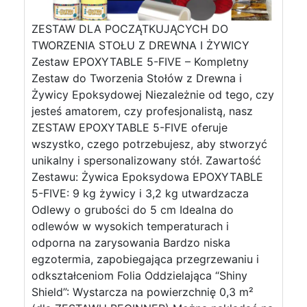
ZESTAW DLA POCZĄTKUJĄCYCH DO
TWORZENIA STOŁU Z DREWNA I ŻYWICY
Zestaw EPOXYTABLE 5-FIVE – Kompletny
Zestaw do Tworzenia Stołów z Drewna i
Żywicy Epoksydowej Niezależnie od tego, czy
jesteś amatorem, czy profesjonalistą, nasz
ZESTAW EPOXYTABLE 5-FIVE oferuje
wszystko, czego potrzebujesz, aby stworzyć
unikalny i spersonalizowany stół. Zawartość
Zestawu: Żywica Epoksydowa EPOXYTABLE
5-FIVE: 9 kg żywicy i 3,2 kg utwardzacza
Odlewy o grubości do 5 cm Idealna do
odlewów w wysokich temperaturach i
odporna na zarysowania Bardzo niska
egzotermia, zapobiegająca przegrzewaniu i
odkształceniom Folia Oddzielająca “Shiny
Shield”: Wystarcza na powierzchnię 0,3 m²