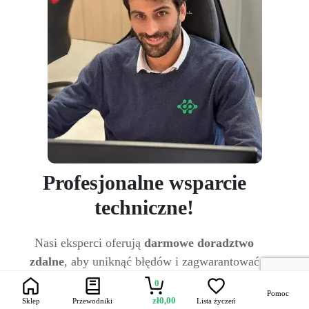
Profesjonalne wsparcie
techniczne!
Nasi eksperci oferują
darmowe doradztwo
zdalne
, aby uniknąć błędów i zagwarantować
Ci oczekiwany rezultat. W przeciwieństwie do
0
Pomoc
ogólnych sprzedawców
, którzy oferują tysiące
zł
0,00
Sklep
Przewodniki
Lista życzeń