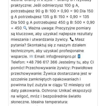
praktyczne: Jeśli odmierzysz 100 g A,
potrzebujesz 90 g B: 100 x 0,90 = 90 Dla 150
g A potrzebujesz 135 g B: 150 x 0,90 = 135
Dla 500 g A potrzebujesz 450 g B: 500 x 0,90
= 450
Ważna uwaga: Precyzyjne pomiary
są kluczowe, aby uzyskać najlepsze rezultaty
mieszania i utwardzania żywicy.
Masz
pytania? Skontaktuj się z naszym działem
technicznym, aby uzyskać profesjonalne
wsparcie.
Email:
info@resinpro.pl
Telefon: +48 796 617 366 Jesteśmy tu, aby Ci
pomóc! Przechowywanie żywicy: Prawidłowe
przechowywanie: Żywica dostarczana jest w
szczelnie zamkniętych opakowaniach i
powinna być zużyta w ciągu 12 miesięcy od
daty pakowania. Ochrona: Unikać ekspozycji
na wilgoć, mróz i bezpośrednie światło
słoneczne. Idealna temperatura: