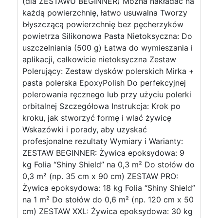
(dla ZESTAWU BEGINNER) Można nakładać na
każdą powierzchnię, łatwo usuwalna Tworzy
błyszczącą powierzchnię bez pęcherzyków
powietrza Silikonowa Pasta Nietoksyczna: Do
uszczelniania (500 g) Łatwa do wymieszania i
aplikacji, całkowicie nietoksyczna Zestaw
Polerujący: Zestaw dysków polerskich Mirka +
pasta polerska EpoxyPolish Do perfekcyjnej
polerowania ręcznego lub przy użyciu polerki
orbitalnej Szczegółowa Instrukcja: Krok po
kroku, jak stworzyć formę i wlać żywicę
Wskazówki i porady, aby uzyskać
profesjonalne rezultaty Wymiary i Warianty:
ZESTAW BEGINNER: Żywica epoksydowa: 9
kg Folia “Shiny Shield” na 0,3 m² Do stołów do
0,3 m² (np. 35 cm x 90 cm) ZESTAW PRO:
Żywica epoksydowa: 18 kg Folia “Shiny Shield”
na 1 m² Do stołów do 0,6 m² (np. 120 cm x 50
cm) ZESTAW XXL: Żywica epoksydowa: 30 kg