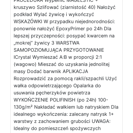
PROCEDURA Wypełnić MAGELSTIC +
kruszywo Szlifować (ziarnistość 40) Nałożyć
podkład Wylać żywicę i wykończyć
WSKAZÓWKI W przypadku niejednorodności:
ponownie nałożyć EpoxyPrimer po 24h Dla
lepszej przyczepności: posypać kwarcem na
„mokrej” żywicy 3 WARSTWA
SAMOPOZIOMUJĄCA PRZYGOTOWANIE
ICrystal Wymieszać A:B w proporcji 2:1
(wagowo) Mieszać do uzyskania jednolitej
masy Dodać barwnik APLIKACJA
Rozprowadzić za pomocą rakli/szpachli Użyć
wałka odpowietrzającego Opalarka do
usuwania pęcherzyków powietrza
WYKOŃCZENIE POLIFINISH (po 24h) 100-
130g/m² Nakładać wałkiem lub natryskiem Dla
idealnego wykończenia: zalecany natrysk 1+
warstwy z zachowaniem grubości UWAGA:
Idealny do pomieszczeń spożywczych