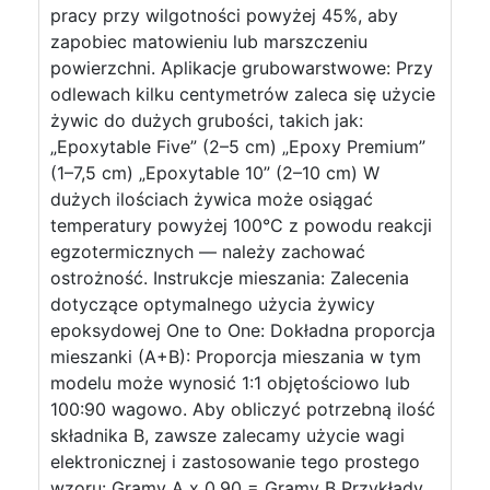
pracy przy wilgotności powyżej 45%, aby
zapobiec matowieniu lub marszczeniu
powierzchni. Aplikacje grubowarstwowe: Przy
odlewach kilku centymetrów zaleca się użycie
żywic do dużych grubości, takich jak:
„Epoxytable Five” (2–5 cm) „Epoxy Premium”
(1–7,5 cm) „Epoxytable 10” (2–10 cm) W
dużych ilościach żywica może osiągać
temperatury powyżej 100°C z powodu reakcji
egzotermicznych — należy zachować
ostrożność. Instrukcje mieszania: Zalecenia
dotyczące optymalnego użycia żywicy
epoksydowej One to One: Dokładna proporcja
mieszanki (A+B): Proporcja mieszania w tym
modelu może wynosić 1:1 objętościowo lub
100:90 wagowo. Aby obliczyć potrzebną ilość
składnika B, zawsze zalecamy użycie wagi
elektronicznej i zastosowanie tego prostego
wzoru: Gramy A x 0,90 = Gramy B Przykłady