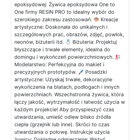
epoksydowej: Żywica epoksydowa One to
One firmy RESIN PRO to idealny wybór do
szerokiego zakresu zastosowań:
Kreacje
artystyczne: Doskonała do unikalnych i
szczegółowych prac, obrazów, zdjęć, powłok,
neonów, biżuterii itd.
Biżuteria: Projektuj
błyszczące i trwałe elementy, idealna do
domingu i wykończeń powierzchniowych.
Modelarstwo: Perfekcyjna do makiet i
precyzyjnych prototypów.
Posadzki
artystyczne: Uzyskaj trwałe, dekoracyjne
wykończenia na blatach, podłogach i innych
powierzchniach. Wszechstronna żywica, która
łączy jakość, wytrzymałość i łatwość użycia w
każdym projekcie! Aby przyspieszyć czas
utwardzania, umieść odlew blisko źródła
ciepła (grzejnik lub inne). Skróci to czas
utwardzania o połowę. Instrukcje użycia
żywicy: Dokładne odmierzanie: Ważyć