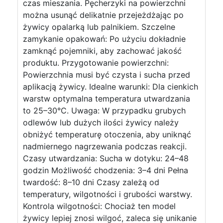
czas mieszania. Pęcherzyki na powierzchni
można usunąć delikatnie przejeżdżając po
żywicy opalarką lub palnikiem. Szczelne
zamykanie opakowań: Po użyciu dokładnie
zamknąć pojemniki, aby zachować jakość
produktu. Przygotowanie powierzchni:
Powierzchnia musi być czysta i sucha przed
aplikacją żywicy. Idealne warunki: Dla cienkich
warstw optymalna temperatura utwardzania
to 25–30°C. Uwaga: W przypadku grubych
odlewów lub dużych ilości żywicy należy
obniżyć temperaturę otoczenia, aby uniknąć
nadmiernego nagrzewania podczas reakcji.
Czasy utwardzania: Sucha w dotyku: 24–48
godzin Możliwość chodzenia: 3–4 dni Pełna
twardość: 8–10 dni Czasy zależą od
temperatury, wilgotności i grubości warstwy.
Kontrola wilgotności: Chociaż ten model
żywicy lepiej znosi wilgoć, zaleca się unikanie