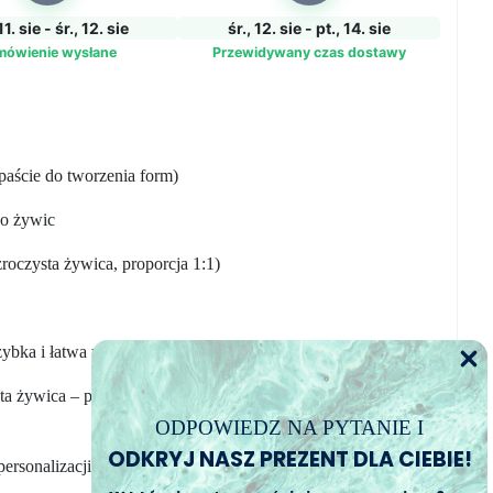
11. sie - śr., 12. sie
śr., 12. sie - pt., 14. sie
mówienie wysłane
Przewidywany czas dostawy
paście do tworzenia form)
do żywic
zroczysta żywica, proporcja 1:1)
zybka i łatwa w użyciu do wykonywania form.
ta żywica – prosta w mieszaniu i odpowiednia także dla
ODPOWIEDZ NA PYTANIE I
ODKRYJ NASZ PREZENT DLA CIEBIE!
personalizacji żywicy dowolnymi kolorami.