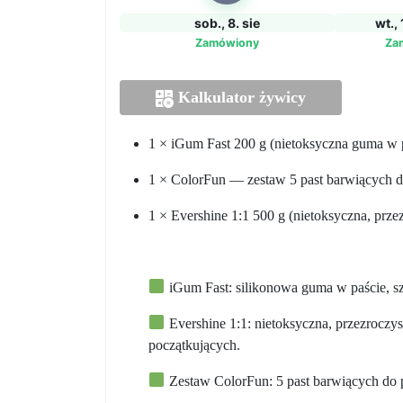
Evershine
sob., 8. sie
wt., 
1:1
Zamówiony
Za
+
ColorFun
Kalkulator żywicy
1 × iGum Fast 200 g (nietoksyczna guma w 
1 × ColorFun — zestaw 5 past barwiących 
1 × Evershine 1:1 500 g (nietoksyczna, prze
iGum Fast: silikonowa guma w paście, s
Evershine 1:1: nietoksyczna, przezroczys
początkujących.
Zestaw ColorFun: 5 past barwiących do 