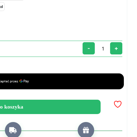
zł
-
+
o koszyka