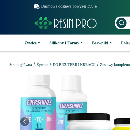
Darmowa dostawa powyżej 399 zł
Żywice
Silikony i Formy
Barwniki
Poler
/
/
/
Strona główna
Żywice
DO BIŻUTERII I KREACJI
Zestawy kompletn
Previous