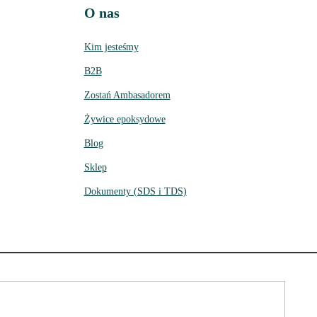
O nas
Kim jesteśmy
B2B
Zostań Ambasadorem
Żywice epoksydowe
Blog
Sklep
Dokumenty (SDS i TDS)