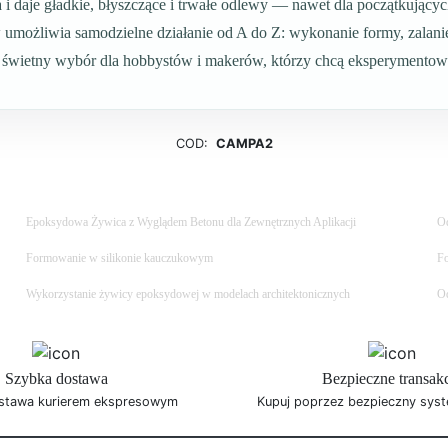
a i daje gładkie, błyszczące i trwałe odlewy — nawet dla początkują
 umożliwia samodzielne działanie od A do Z: wykonanie formy, zalani
o świetny wybór dla hobbystów i makerów, którzy chcą eksperymentowa
COD:
CAMPA2
Epoksydowa Żywica z Wyglądem Betonu dla Zewnętrznych Aplikacji
Od
Formowanie w silikonie kauczukowym
Fo
Wykorzystanie żywicy epoksydowej w modelach architektonicznych
Od
Szybka dostawa
Bezpieczne transak
stawa kurierem ekspresowym
Kupuj poprzez bezpieczny syst