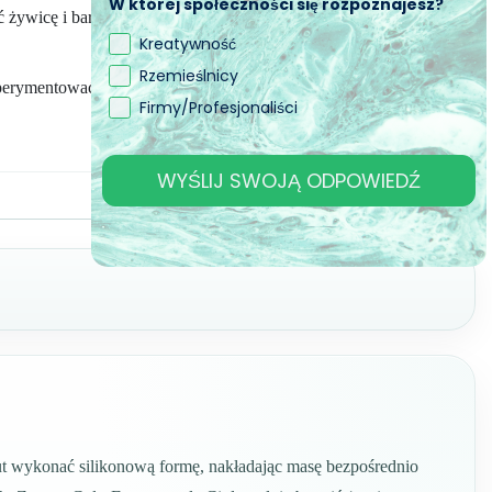
W której społeczności się rozpoznajesz?
żywicę i barwić ją — idealny do projektów na wymiar,
Kreatywność
Rzemieślnicy
perymentować z kolorem, formą i żywicą w prosty i bezpieczny
Firmy/Profesjonaliści
WYŚLIJ SWOJĄ ODPOWIEDŹ
nut wykonać silikonową formę, nakładając masę bezpośrednio