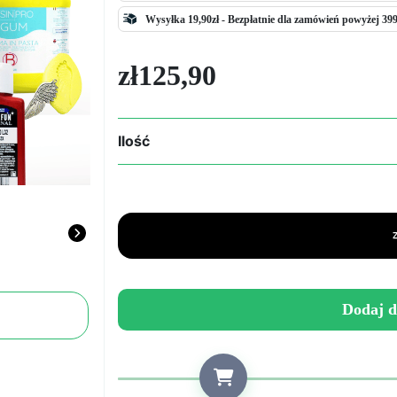
Wysyłka 19,90zł -
Bezpłatnie
dla zamówień powyżej 399
zł
125,90
Ilość
ilość
Zestaw
do
Tworzenia
Form
i
Kolorowych
Odlewów
Dodaj d
–
iGum
Fast
+