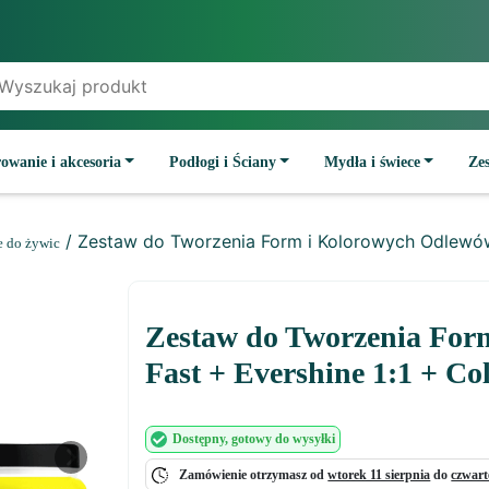
owanie i akcesoria
Podłogi i Ściany
Mydła i świece
Ze
/ Zestaw do Tworzenia Form i Kolorowych Odlewów 
e do żywic
Zestaw do Tworzenia For
Fast + Evershine 1:1 + C
Dostępny
, gotowy do wysyłki
Next
Zamówienie otrzymasz od
wtorek 11 sierpnia
do
czwart