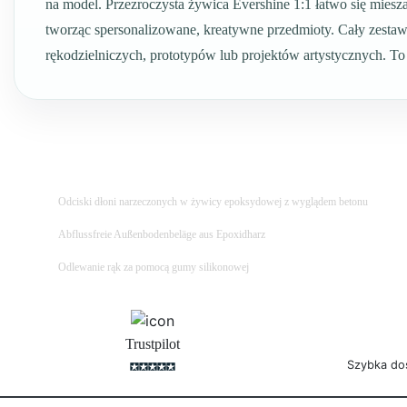
na model. Przezroczysta żywica Evershine 1:1 łatwo się miesz
tworząc spersonalizowane, kreatywne przedmioty. Cały zestaw
rękodzielniczych, prototypów lub projektów artystycznych. T
Odciski dłoni narzeczonych w żywicy epoksydowej z wyglądem betonu
Abflussfreie Außenbodenbeläge aus Epoxidharz
Odlewanie rąk za pomocą gumy silikonowej
Trustpilot
Szybka do