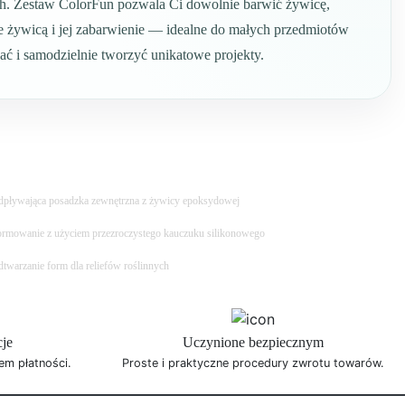
cych. Zestaw ColorFun pozwala Ci dowolnie barwić żywicę,
e żywicą i jej zabarwienie — idealne do małych przedmiotów
ć i samodzielnie tworzyć unikatowe projekty.
pływająca posadzka zewnętrzna z żywicy epoksydowej
rmowanie z użyciem przezroczystego kauczuku silikonowego
twarzanie form dla reliefów roślinnych
cje
Uczynione bezpiecznym
em płatności.
Proste i praktyczne procedury zwrotu towarów.