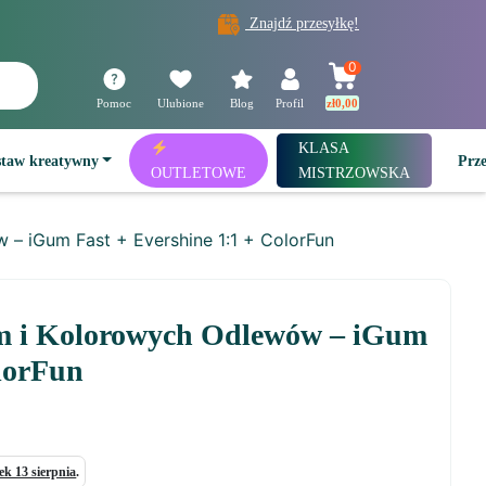
Znajdź przesyłkę!
0
Pomoc
Ulubione
Blog
Profil
zł
0,00
KLASA
staw kreatywny
Prz
OUTLETOWE
MISTRZOWSKA
– iGum Fast + Evershine 1:1 + ColorFun
m i Kolorowych Odlewów – iGum
olorFun
ek 13 sierpnia
.