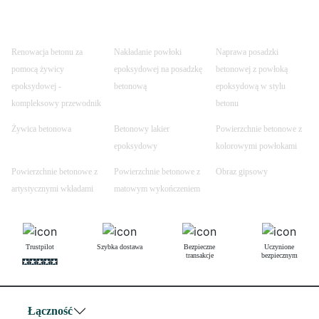
Renowacja betonu za
Nakładanie powłoki
Naprawa posadzki
pomocą żywicy
epoksydowej na posadzkę
betonowej z powłoką
epoksydowej -
betonową
epoksydową w stylu
kompleksowy przewodnik
betonu
Żywica betonowa
Betonowy lakier
Powierzchnie betonowe z
epoksydowy
kolorowymi powłokami
Powierzchnie betonowe z
Powierzchnie betonowe z
Obraz gipsowy
artystycznymi wkładami
matowym wykończeniem
Trustpilot
Szybka dostawa
Bezpieczne
Uczynione
transakcje
bezpiecznym
Łączność