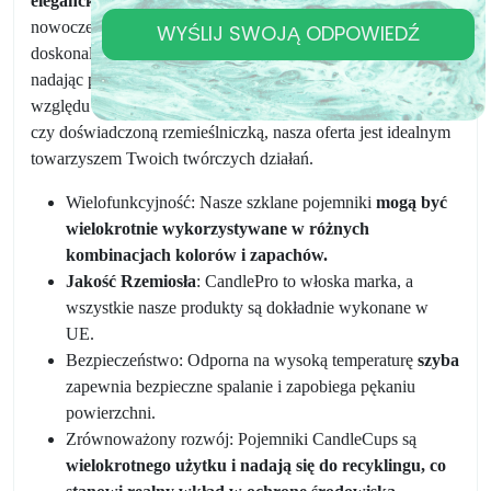
eleganckie pojemniki szklane na świece
. Dzięki
nowoczesnemu i wyszukanemu designowi, nasze pojemniki
WYŚLIJ SWOJĄ ODPOWIEDŹ
doskonale komponują się z każdym stylem aranżacji wnętrz,
nadając pomieszczeniu przytulny i jasny charakter. Bez
względu na to, czy jesteś pasjonatką ręcznie robionych świec,
czy doświadczoną rzemieślniczką, nasza oferta jest idealnym
towarzyszem Twoich twórczych działań.
Wielofunkcyjność: Nasze szklane pojemniki
mogą być
wielokrotnie wykorzystywane w różnych
kombinacjach kolorów i zapachów.
Jakość Rzemiosła
: CandlePro to włoska marka, a
wszystkie nasze produkty są dokładnie wykonane w
UE.
Bezpieczeństwo: Odporna na wysoką temperaturę
szyba
zapewnia bezpieczne spalanie i zapobiega pękaniu
powierzchni.
Zrównoważony rozwój: Pojemniki CandleCups są
wielokrotnego użytku i nadają się do recyklingu, co