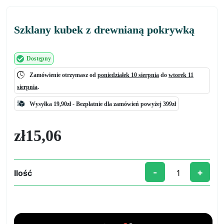
Szklany kubek z drewnianą pokrywką
Dostępny
Zamówienie otrzymasz od
poniedziałek 10 sierpnia
do
wtorek 11
sierpnia
.
Wysyłka 19,90zł -
Bezpłatnie
dla zamówień powyżej 399zł
zł
15,06
-
+
Ilość
ilość
Szklany
kubek
z