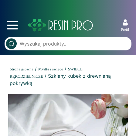
Profil
/
/
Strona główna
Mydła i świece
ŚWIECE
/ Szklany kubek z drewnianą
RĘKODZIELNICZE
pokrywką