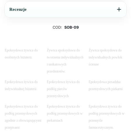
Recenzje
COD:
SOB-09
Epoksydowa żywica do
Żywica epoksydowa do
Żywica epoksydowa do
osobistych biżuterii.
tworzenia indywidualnych
indywidualnych powłok
i unikatowych
ścienne
przedmiotów.
Epoksydowa żywica do
Epoksydowa żywica do
Epoksydowa posadzka
indywidualnej biżuterii
podłóg pieców
przemysłowych piekarni
przemysłowych
Epoksydowa żywica do
Epoksydowa żywica do
Epoksydowa żywica do
podłóg przemysłowych
podłóg przemysłowych w
podłóg przemysłowych w
zgodnie z obowiązującymi
piekarniach
przemyśle
przepisami
farmaceutycznym.