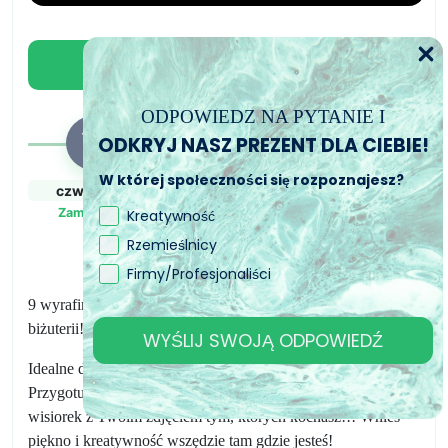
DIY
Dodaj do koszyka
ODPOWIEDZ NA PYTANIE I
ODKRYJ NASZ PREZENT DLA CIEBIE!
W której społeczności się rozpoznajesz?
czw., 6. sie
pt., 7. sie - pon., 10.
pon., 10. sie - śr.,
sie
12. sie
Zamówiony
Kreatywność
Zamówienie wysłane
Przewidywany czas
Rzemieślnicy
dostawy
Firmy/Profesjonaliści
9 wyrafinowanych obwódek do stworzenia własnej kolekcji
biżuterii!
WYŚLIJ SWOJĄ ODPOWIEDŹ
Idealne do przygotowania ręcznie robionych prezentów!
Przygotuj prezent dla kogoś bliskiego lub przyjaciela, podaruj
wisiorek z Twoim zdjęciem tym, których kochasz!!! Wnieś
piękno i kreatywność wszędzie tam gdzie jesteś!