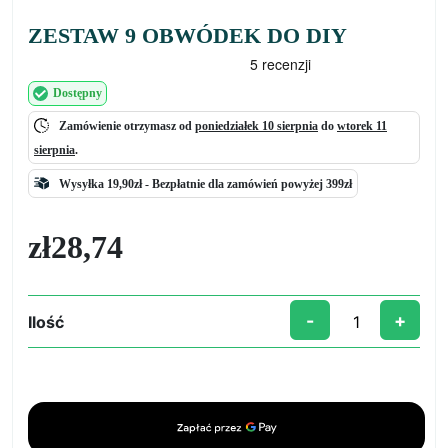
ZESTAW 9 OBWÓDEK DO DIY
Dostępny
Zamówienie otrzymasz od
poniedziałek 10 sierpnia
do
wtorek 11
sierpnia
.
Wysyłka 19,90zł -
Bezpłatnie
dla zamówień powyżej 399zł
zł
28,74
-
+
Ilość
ilość
ZESTAW
9
OBWÓDEK
DO