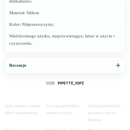
delikatności.
Materiał: Silikon
Kolor: Półprzezroczysty;
Wielokrotnego użytku, nieprzywierające, łatwe w użyciu i
czyszczeniu.
Recenzje
COD:
PIPETTE_10PZ
Wady wizualne w płaskim
Usuwanie pęcherzyków
Usuwanie pęcherzyków
odlewie transparentnym
powietrza z żywicy
powietrza w żywicy
Naturesin