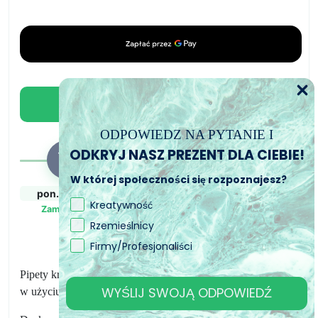
z
zakraplaczem
5
szt.
x
1
Dodaj do koszyka
ml
ODPOWIEDZ NA PYTANIE I
ODKRYJ NASZ PREZENT DLA CIEBIE!
W której społeczności się rozpoznajesz?
pon., 10. sie
wt., 11. sie - śr., 12.
śr., 12. sie - pt., 14.
Kreatywność
sie
sie
Zamówiony
Rzemieślnicy
Zamówienie wysłane
Przewidywany czas
dostawy
Firmy/Profesjonaliści
Pipety kroplomierze 5 szt. x 1 ml: miękkie, elastyczne i łatwe
WYŚLIJ SWOJĄ ODPOWIEDŹ
w użyciu