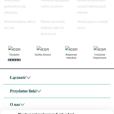
Metoda anty-
Metoda na ultra gładkie
Metoda tworzenia ultra
pęcherzykowa dla
wylewy żywicowe
czystych dekoracyjnych
mikrolejów
odlewów
Metoda na płaskie odlewy
Metoda czyszczenia
Metody poprawy estetyki
bez wad
drobnych odlewów
żywicy
żywicowych
Trustpilot
Szybka dostawa
Bezpieczne
Uczynione
transakcje
bezpiecznym
Łączność
Przydatne linki
O nas