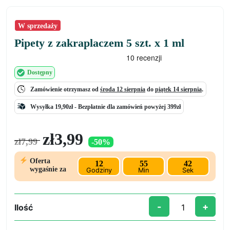
W sprzedaży
Pipety z zakraplaczem 5 szt. x 1 ml
Dostępny
Zamówienie otrzymasz od
środa 12 sierpnia
do
piątek 14 sierpnia
.
Wysyłka 19,90zł -
Bezpłatnie
dla zamówień powyżej 399zł
Pierwotna
Aktualna
zł
3,99
zł
7,99
-50%
cena
cena
wynosiła:
wynosi:
Oferta
12
55
42
zł7,99.
zł3,99.
wygaśnie za
Godziny
Min
Sek
-
+
Ilość
ilość
Pipety