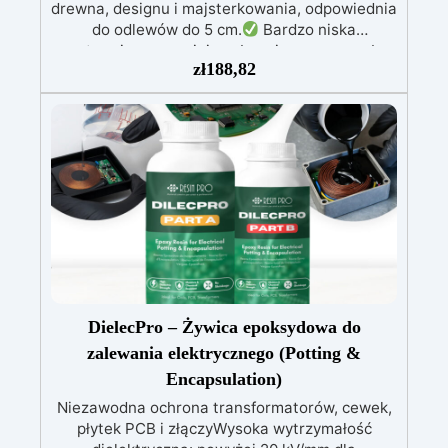
drewna, designu i majsterkowania, odpowiednia
do odlewów do 5 cm.
Bardzo niska
egzotermia zapewniająca bezpieczną pracę bez
zł
188,82
przegrzewania.
Odporna na zarysowania i
żółknięcie dzięki filtrom UV i wysokiej jakości
mechanicznej.
Niska lepkość, eliminująca
pęcherzyki powietrza i zapewniająca gładkie
wykończenie.
Bezpieczna i nietoksyczna,
wolna od BPA/VOC, certyfikowana do
długotrwałego kontaktu ze skórą.
DielecPro – Żywica epoksydowa do
zalewania elektrycznego (Potting &
Encapsulation)
Niezawodna ochrona transformatorów, cewek,
płytek PCB i złączyWysoka wytrzymałość