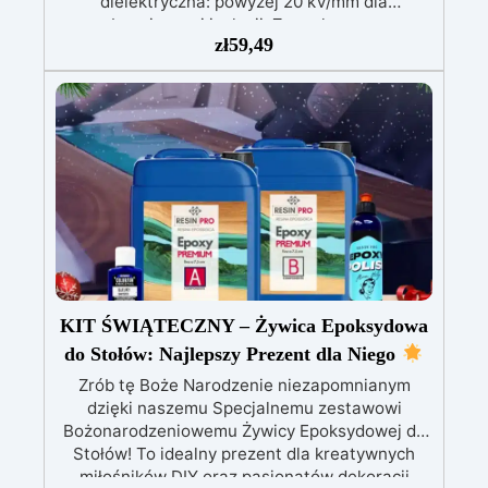
dielektryczna: powyżej 20 kV/mm dla
bezpiecznej izolacji. Zero skurczu:
zł
59,49
gwarantowana stabilność wymiarowa podczas
utwardzania. Odporność na wilgoć i środki
chemiczne: idealna także do trudnych
warunków. Wszechstronna: odpowiednia do
transformatorów, uzwojeń, płytek PCB i
wrażliwych elementów. Długotrwała
niezawodność: chroni systemy do +150°C
temperatury pracy Dostępna w wersji
przezroczystej (do LED i łatwej kontroli) oraz z
czarnym barwnikiem – osobno, dla ochrony
patentowej i anty-sabotażowej.
KIT ŚWIĄTECZNY – Żywica Epoksydowa
do Stołów: Najlepszy Prezent dla Niego
Zrób tę Boże Narodzenie niezapomnianym
dzięki naszemu Specjalnemu zestawowi
Bożonarodzeniowemu Żywicy Epoksydowej do
Stołów! To idealny prezent dla kreatywnych
miłośników DIY oraz pasjonatów dekoracji