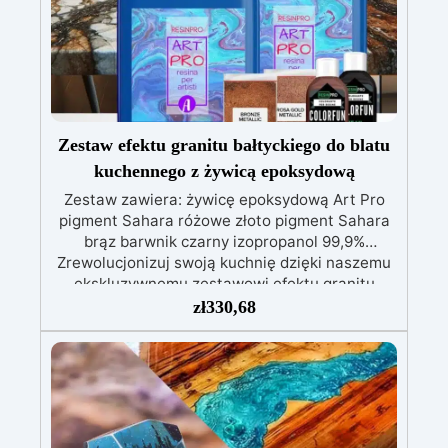
wolna od rozpuszczalników i BPA, idealna do
komfortowej i przyjemnej pracy
Zestaw efektu granitu bałtyckiego do blatu
kuchennego z żywicą epoksydową
Zestaw zawiera: żywicę epoksydową Art Pro
pigment Sahara różowe złoto pigment Sahara
brąz barwnik czarny izopropanol 99,9%
Zrewolucjonizuj swoją kuchnię dzięki naszemu
ekskluzywnemu zestawowi efektu granitu
Morze Bałtyckie w kolorze brązowym na blat
zł
330,68
kuchenny z żywicy epoksydowej. Dzięki
swojemu luksusowemu wykończeniu i
niezrównanej wytrzymałości, ten zestaw
zamienia Twoją przestrzeń kulinarną w
nowoczesne i funkcjonalne dzieło sztuki. Efekt
granitu Morze Bałtyckie w kolorze brązowym