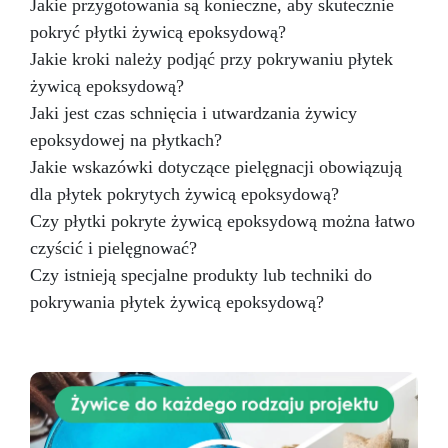
Jakie przygotowania są konieczne, aby skutecznie
OPRACOWANY DO TWORZENIA STOŁÓW Z
pokryć płytki żywicą epoksydową?
DREWNA I ŻYWICY oraz wszędzie tam, gdzie
Jakie kroki należy podjąć przy pokrywaniu płytek
potrzeba dużych, przezroczystych odlewów o
niskim poziomie żółknięcia. Główne cechy:
żywicą epoksydową?
Proporcje mieszania 4 : 1 Składnik Żywica
Jaki jest czas schnięcia i utwardzania żywicy
epoksydowa Utwardzacz MIX Stan Ciekły Ciekły
epoksydowej na płytkach?
Ciekły Skala Gardnera 1 1 1 Lepkość mPas 1900
40 400 Pot life (125g 25°) 24h Czas żelowania
Jakie wskazówki dotyczące pielęgnacji obowiązują
(125g 25°) 48h Rozformowanie dni 2 Pełne
dla płytek pokrytych żywicą epoksydową?
utwardzenie (25C)
Czy płytki pokryte żywicą epoksydową można łatwo
czyścić i pielęgnować?
Czy istnieją specjalne produkty lub techniki do
pokrywania płytek żywicą epoksydową?