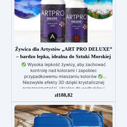
(30 minut).
Guma silikonowa w paście
(500g), łatwa do użycia z proporcją mieszania
1:1, idealna do tworzenia niestandardowych
form.
W zestawie: pasta barwiąca,
wielokrotnego użytku forma silikonowa oraz
rękawice nitrilowe.
Żywica dla Artystów „ART PRO DELUXE”
– bardzo lepka, idealna do Sztuki Morskiej
Wysoka lepkość żywicy, aby zachować
kontrolę nad kolorami i zapobiec
przypadkowemu mieszaniu kolorów
Niezwykłe efekty 3D dzięki krystalicznej
przezroczystości, idealne do wydruków i
obrazów
Nie kapie: wszechstronna aplikacja
zł
188,82
na powierzchniach pochylonych, pionowych lub
zakrzywionych, idealna do malowania i powłok
Odporna na wilgoć, z błyszczącą i ochronną
powierzchnią, odpowiednia do każdego
środowiska
Bezpieczna i bezzapachowa,