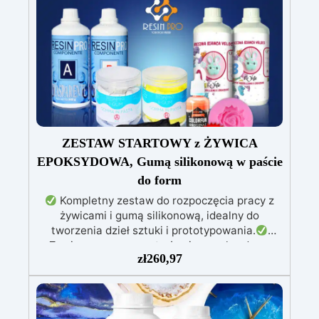
ZESTAW STARTOWY z ŻYWICA
EPOKSYDOWA, Gumą silikonową w paście
do form
Kompletny zestaw do rozpoczęcia pracy z
żywicami i gumą silikonową, idealny do
tworzenia dzieł sztuki i prototypowania.
Zawiera przezroczystą żywicę epoksydową
zł
260,97
(800g) do wlewania, możliwą do barwienia
według uznania.
Zawiera białą żywicę
poliuretanową (1000g), którą można barwić
według uznania i ma szybki czas utwardzania