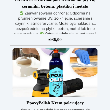
ceramiki, betonu, plastiku i metalu
Zaawansowana ochrona: Odporna na
promieniowanie UV, żółknięcie, ścieranie i
czynniki atmosferyczne. Może być nakładana
bezpośrednio na płytki, beton, metal lub inne
powierzchnie.
Odpowiednia do wilgotnych i
intensywnie użytkowanych miejsc: Specjalna
zł
36,00
formuła, idealna do środowisk wymagających
najwyższej trwałości.
Wszechstronne i
personalizowane wykończenie: Dostępna w
kolorystyce RAL lub NCS, z wykończeniem w
połysku. Kryjąca już przy jednej warstwie.
Uniwersalna: Doskonała do podłóg, parkingów,
magazynów oraz do powłok na odpowiednio
przygotowanej stali.
Zgodność i
bezpieczeństwo: Zgodna z Rozporządzeniem
UE nr 305/2011 – Rozporządzeniem UE nr
574/2014 – Oznakowanie CE zgodnie z normą
EN 1504-2 oraz odpowiednią Deklaracją
EpoxyPolish Krem polerujący
Właściwości Użytkowych (DoP).
Nowa linia produktów przeznaczona do