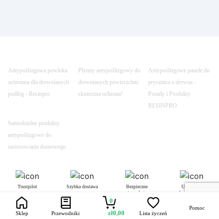
Antypoślizgowa powłoka
Płynny antypoślizgowy do
Antypoślizgowe panele do
ochronna dla drewnianych
drewnianych powierzchni:
prysznica z drewna -
podłóg - Resinpro
skuteczna ochrona!
Porady i Produkty
RESINPRO
Samodzielne produkty
antypoślizgowe do
zastosowania domowego
Trustpilot
Szybka dostawa
Bezpieczne
Uczynione
transakcje
bezpiecznym
0
Pomoc
zł
0,00
Sklep
Przewodniki
Lista życzeń