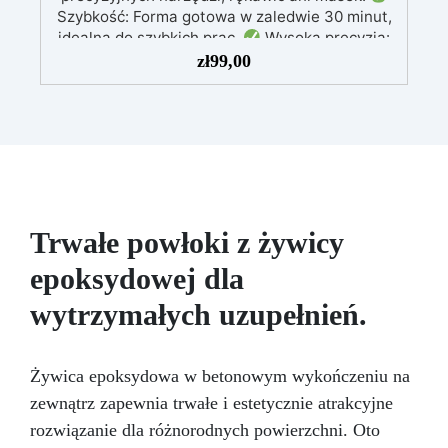
Szybkość: Forma gotowa w zaledwie 30 minut,
idealna do szybkich prac.
Wysoka precyzja:
Odwzorowuje drobne i skomplikowane detale,
zł
99,00
zapewniając profesjonalny rezultat.
Wszechstronność: Kompatybilny z żywicą,
gipsem, woskiem, metalami o niskiej
temperaturze topnienia, mydłem i cementem.
Odporność i trwałość: Umożliwia wykonanie
ponad 50 odlewów z różnych materiałów,
zachowując twardość 38 Shore A
Trwałe powłoki z żywicy
epoksydowej dla
wytrzymałych uzupełnień.
Żywica epoksydowa w betonowym wykończeniu na
zewnątrz zapewnia trwałe i estetycznie atrakcyjne
rozwiązanie dla różnorodnych powierzchni. Oto