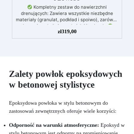
Kompletny zestaw do nawierzchni
drenujących: Zawiera wszystkie niezbędne
materiały (granulat, podkład i spoiwo), zarówno
do powierzchni pieszych, jak i jezdnych.
zł
319,00
Łatwy w aplikacji: Szczegółowe instrukcje
zapewniają doskonałe rezultaty, nawet bez
doświadczenia, z bezpłatną pomocą
wideo/telefoniczną.
Ekonomiczny i szybki:
Odnawia powierzchnie przy minimalnym
koszcie, unikając kosztownych prac
naprawczych, w zaledwie 24 godziny.
Zalety powłok epoksydowych
Wszechstronny i personalizowany: Nadaje się
w betonowej stylistyce
do betonu, cementu, starych nawierzchni i
ziemi utwardzonej (po wcześniejszej
konsultacji).
Żywice odporne na upływ
czasu: Nowoczesne żywice gwarantują
Epoksydowa powłoka w stylu betonowym do
odporność na ścieranie i stabilność koloru
zastosowań zewnętrznych oferuje wiele korzyści:
przez wiele lat.
Odporność na warunki atmosferyczne:
Epoksyd w
stylu betonowym jest odporny na promieniowanie