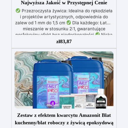
Najwyższa Jakość w Przystępnej Cenie
Przezroczysta żywica: Idealna do rękodzieła
i projektów artystycznych, odpowiednia do
zalew od 1 mm do 1,5 cm
Dla każdego: Łatwe
mieszanie w stosunku 2:1, gwarantujące
perfekcyjny efekt bez niedoskonałości
Niska
lepkość: Zapewnia odlewy bez pęcherzyków,
zł
83,87
kompatybilna z drewnem, silikonem, szkłem,
metalem i innymi materiałami
Bezpieczna po
utwardzeniu: Nietoksyczna, bezpieczna dla
skóry, wolna od BPA i rozpuszczalników (VOC
Free)
Błyszcząca i samopoziomująca: Z
filtrami UV przeciw żółknięciu dla trwałego i
lśniącego wykończenia
Zestaw z efektem kwarcytu Amazonit Blat
kuchenny/blat roboczy z żywicą epoksydową