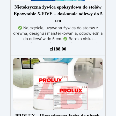
Nietoksyczna żywica epoksydowa do stołów
Epoxytable 5-FIVE – doskonałe odlewy do 5
cm
Najczęściej używana żywica do stołów z
drewna, designu i majsterkowania, odpowiednia
do odlewów do 5 cm.
Bardzo niska
egzotermia zapewniająca bezpieczną pracę bez
zł
188,00
przegrzewania.
Odporna na zarysowania i
żółknięcie dzięki filtrom UV i wysokiej jakości
mechanicznej.
Niska lepkość, eliminująca
pęcherzyki powietrza i zapewniająca gładkie
wykończenie.
Bezpieczna i nietoksyczna,
wolna od BPA/VOC, certyfikowana do
długotrwałego kontaktu ze skórą.
PROLUX – Ultraodporna farba do płytek,