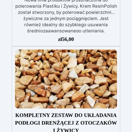
polerowania Plastiku i Żywicy. Krem ResinPolish
został stworzony, by polerować powierzchnie
żywiczne za jednym pociągnięciem. Jest
również idealny do szybkiego usuwania
średniozaawansowanego utleniania,
delikatnych zadrapań, skaz i innych drobnych
zł
56,00
defektów na żywicznej powierzchni. Ten krem
usuwa defekty pozostawione przez środki
ścierne o ziarnistości P1500 lub mniejszej i
pozostawia wspaniałe wykończenie
pozbawione niedoskonałości nawet na
ciemniejszych żelkotach, które mogą sprawiać
więcej trudności.
KOMPLETNY ZESTAW DO UKŁADANIA
PODŁOGI DRENŻĄCEJ Z OTOCZAKÓW
I ŻYWICY