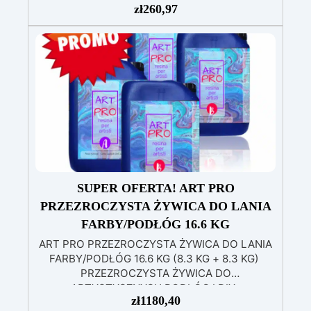
zł
260,97
(800g) do wlewania, możliwą do barwienia
według uznania.
Zawiera białą żywicę
poliuretanową (1000g), którą można barwić
według uznania i ma szybki czas utwardzania
(30 minut).
Guma silikonowa w paście
(500g), łatwa do użycia z proporcją mieszania
1:1, idealna do tworzenia niestandardowych
form.
W zestawie: pasta barwiąca,
wielokrotnego użytku forma silikonowa oraz
rękawice nitrilowe.
SUPER OFERTA! ART PRO
PRZEZROCZYSTA ŻYWICA DO LANIA
FARBY/PODŁÓG 16.6 KG
ART PRO PRZEZROCZYSTA ŻYWICA DO LANIA
FARBY/PODŁÓG 16.6 KG (8.3 KG + 8.3 KG)
PRZEZROCZYSTA ŻYWICA DO
ARTYSTYCZNYCH PODŁÓG I DIY
zł
1180,40
Wysokowydajna przezroczysta żywica to