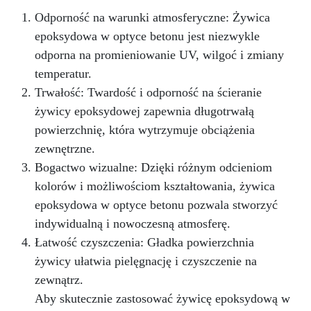
podłóg: – garażowe podłogi epoksydowe –
fabryczne podłogi epoksydowe – domowe
Odporność na warunki atmosferyczne: Żywica
podłogi epoksydowe 3D – kwasoodporne
epoksydowa w optyce betonu jest niezwykle
podłogi epoksydowe Zastosowanie: –
odporna na promieniowanie UV, wilgoć i zmiany
garażowe podłogi epoksydowe, fabryczne
temperatur.
podłogi epoksydowe, domowe podłogi
epoksydowe 3D, podłogi biurowe,
Trwałość: Twardość i odporność na ścieranie
kwasoodporne podłogi epoksydowe; – dzieła
żywicy epoksydowej zapewnia długotrwałą
sztuki, tworzenie obiektów artystycznych
powierzchnię, która wytrzymuje obciążenia
(obrazy, panele, itp.) techniką “fluid-art”; –
pokrycie powierzchni, przedmiotów i mebli, by
zewnętrzne.
kolor nabrał głębi i blasku; – betonowe blaty
Bogactwo wizualne: Dzięki różnym odcieniom
kuchenne; – tworzenie efektu 3D między innymi
kolorów i możliwościom kształtowania, żywica
na wydrukach, zdjęciach i obrazach; –
epoksydowa w optyce betonu pozwala stworzyć
utrwalanie wypełniaczy (elementy dekoracyjne,
szkło, kamień, kwarc, itd.) – stworzenie idealnie
indywidualną i nowoczesną atmosferę.
przezroczystej warstwy ochronnej na Twoich
Łatwość czyszczenia: Gładka powierzchnia
projektach.
żywicy ułatwia pielęgnację i czyszczenie na
zewnątrz.
Aby skutecznie zastosować żywicę epoksydową w