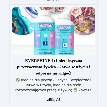
rozpuszczalników i bezzapachowa,
wyprodukowana w 100% we Włoszech.
Łatwa
w użyciu (stosunek 2:1) i obróbce, o niskiej
lepkości, co zmniejsza powstawanie
pęcherzyków powietrza.
Idealna do biżuterii,
małych odlewów, dekoracji i szybkiej
prototypizacji.
EVERSHINE 1:1 nietoksyczna
przezroczysta żywica – łatwa w użyciu i
odporna na wilgoć!
Idealna dla początkujących: Bezpieczna i
łatwa w użyciu, idealna dla osób
rozpoczynających pracę z żywicą
Zawsze
błyszcząca: Gwarantuje lśniące i jednolite
zł
88,73
wykończenie w każdych warunkach
Bardzo
prosta w użyciu: Intuicyjne proporcje mieszania