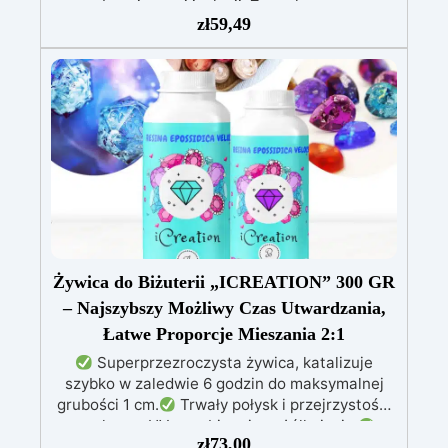
bezpiecznej izolacji. Zero skurczu:
zł
59,49
gwarantowana stabilność wymiarowa podczas
utwardzania. Odporność na wilgoć i środki
chemiczne: idealna także do trudnych
warunków. Wszechstronna: odpowiednia do
transformatorów, uzwojeń, płytek PCB i
wrażliwych elementów. Długotrwała
niezawodność: chroni systemy do +150°C
temperatury pracy Dostępna w wersji
przezroczystej (do LED i łatwej kontroli) oraz z
czarnym barwnikiem – osobno, dla ochrony
patentowej i anty-sabotażowej.
Żywica do Biżuterii „ICREATION” 300 GR
– Najszybszy Możliwy Czas Utwardzania,
Łatwe Proporcje Mieszania 2:1
Superprzezroczysta żywica, katalizuje
szybko w zaledwie 6 godzin do maksymalnej
grubości 1 cm.
Trwały połysk i przejrzystość,
z ochroną UV zapobiegającą żółknięciu.
zł
73,00
Bezpieczna, certyfikowana BPA Free, bez