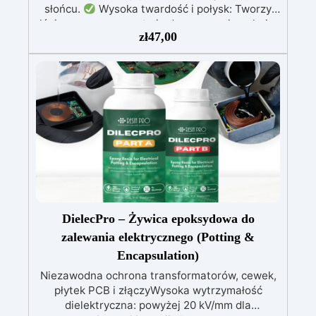
słońcu.
Wysoka twardość i połysk: Tworzy
lśniącą, przezroczystą i odporną powierzchnię.
zł
47,00
Łatwość użycia: Nie wymaga katalizatora –
wystarczy nałożyć, a utwardza się natychmiast.
Wszechstronność: Idealna do biżuterii,
akcesoriów i spersonalizowanych dekoracji.
Nowa formuła: Nie pozostawia lepkiej
powierzchni, zapewniając czysty i bezpieczny
efekt.
DielecPro – Żywica epoksydowa do
zalewania elektrycznego (Potting &
Encapsulation)
Niezawodna ochrona transformatorów, cewek,
płytek PCB i złączyWysoka wytrzymałość
dielektryczna: powyżej 20 kV/mm dla