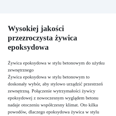
– wystarczy połączyć dwa składniki w równych
częściach
Wszechstronna i kreatywna:
Nadaje się do zalew, powłok i można ją
dowolnie barwić
Wytrzymała: Trwały połysk i
wysoka odporność na zarysowania oraz wilgoć
Wysokiej jakości
przezroczysta żywica
epoksydowa
Żywica epoksydowa w stylu betonowym do użytku
zewnętrznego
Żywica epoksydowa w stylu betonowym to
doskonały wybór, aby stylowo urządzić przestrzeń
zewnętrzną. Połączenie wytrzymałości żywicy
epoksydowej z nowoczesnym wyglądem betonu
nadaje otoczeniu współczesny klimat. Oto kilka
powodów, dlaczego epoksydowa żywica w stylu