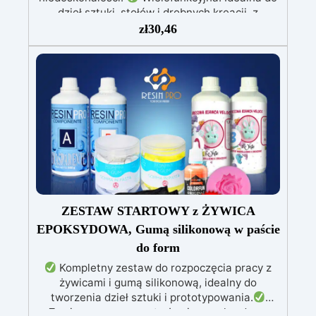
dzieł sztuki, stołów i drobnych kreacji, z
możliwością wylewania od 1 mm do 2 cm.
zł
30,46
Odporna na zarysowania i promieniowanie UV:
Gwarantuje trwałe, intensywne i nienaruszone
prace, które nie żółkną z biegiem czasu.
Niska lepkość i formuła przeciwbąbelkowa: Dla
perfekcyjnych rezultatów, idealna do wlewania
do form i zatapiania.
Certyfikowana jako
bezpieczna po utwardzeniu: Bezpieczna w
kontakcie ze skórą, wolna od BPA i VoC,
zapewniając bezpieczeństwo i wysoką jakość.
ZESTAW STARTOWY z ŻYWICA
EPOKSYDOWA, Gumą silikonową w paście
do form
Kompletny zestaw do rozpoczęcia pracy z
żywicami i gumą silikonową, idealny do
tworzenia dzieł sztuki i prototypowania.
Zawiera przezroczystą żywicę epoksydową