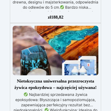
drewna, designu i majsterkowania, odpowiednia
do odlewów do 5 cm.
Bardzo niska
egzotermia zapewniająca bezpieczną pracę bez
zł
188,82
przegrzewania.
Odporna na zarysowania i
żółknięcie dzięki filtrom UV i wysokiej jakości
mechanicznej.
Niska lepkość, eliminująca
pęcherzyki powietrza i zapewniająca gładkie
wykończenie.
Bezpieczna i nietoksyczna,
wolna od BPA/VOC, certyfikowana do
długotrwałego kontaktu ze skórą.
Nietoksyczna uniwersalna przezroczysta
żywica epoksydowa – najczęściej używana!
Najbardziej sprzedawana żywica
epoksydowa: Błyszcząca i samopoziomująca,
zapewniająca perfekcyjny rezultat bez
niedoskonałości.
Wielofunkcyjna: Idealna do