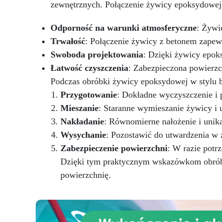
zewnętrznych. Połączenie żywicy epoksydowej z
certyfikowana do długotrwałego
po
kontaktu ze skórą.
Odporność na warunki atmosferyczne
: Żywi
or
Trwałość
: Połączenie żywicy z betonem zapew
Swoboda projektowania
: Dzięki żywicy epo
Zg
Łatwość czyszczenia
: Zabezpieczona powierzch
nr
UE
Podczas obróbki żywicy epoksydowej w stylu 
CE
Przygotowanie
: Dokładne wyczyszczenie i 
o
Mieszanie
: Staranne wymieszanie żywicy i 
Wł
Nakładanie
: Równomierne nałożenie i unik
Wysychanie
: Pozostawić do utwardzenia w 
Zabezpieczenie powierzchni
: W razie potr
Dzięki tym praktycznym wskazówkom obróbk
powierzchnię.