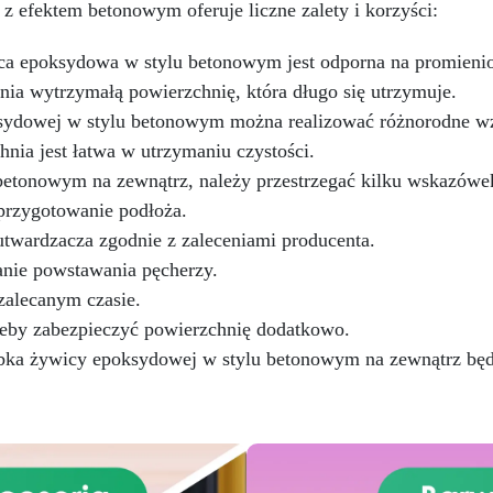
nawet na ciemniejszych
 efektem betonowym oferuje liczne zalety i korzyści:
Uniwersalna: Doskonała do
żelkotach, które mogą spraw
dłóg, parkingów, magazynów
więcej trudności.
ca epoksydowa w stylu betonowym jest odporna na promieni
az do powłok na odpowiednio
przygotowanej stali.
nia wytrzymałą powierzchnię, która długo się utrzymuje.
Zgodność i bezpieczeństwo:
ksydowej w stylu betonowym można realizować różnorodne w
odna z Rozporządzeniem UE
nia jest łatwa w utrzymaniu czystości.
 305/2011 – Rozporządzeniem
 nr 574/2014 – Oznakowanie
betonowym na zewnątrz, należy przestrzegać kilku wskazówe
 zgodnie z normą EN 1504-2
przygotowanie podłoża.
raz odpowiednią Deklaracją
utwardzacza zgodnie z zaleceniami producenta.
aściwości Użytkowych (DoP).
anie powstawania pęcherzy.
zalecanym czasie.
zeby zabezpieczyć powierzchnię dodatkowo.
a żywicy epoksydowej w stylu betonowym na zewnątrz będzie