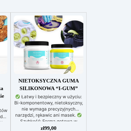
NIETOKSYCZNA GUMA
za
SILIKONOWA “I-GUM”
ie
Łatwy i bezpieczny w użyciu:
Bi-komponentowy, nietoksyczny,
nie wymaga precyzyjnych
któw
narzędzi, rękawic ani masek.
 do
Szybkość: Forma gotowa w
la
zaledwie 30 minut, idealna do
zł
99,00
 w