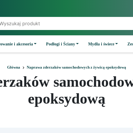
owanie i akcesoria
Podłogi i Ściany
Mydła i świece
Ze
Główna
Naprawa zderzaków samochodowych z żywicą epoksydową
erzaków samochodowy
epoksydową