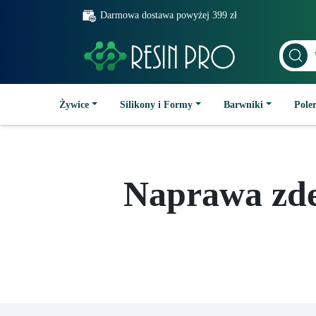
Darmowa dostawa powyżej 399 zł
Żywice
Silikony i Formy
Barwniki
Poler
Naprawa zd