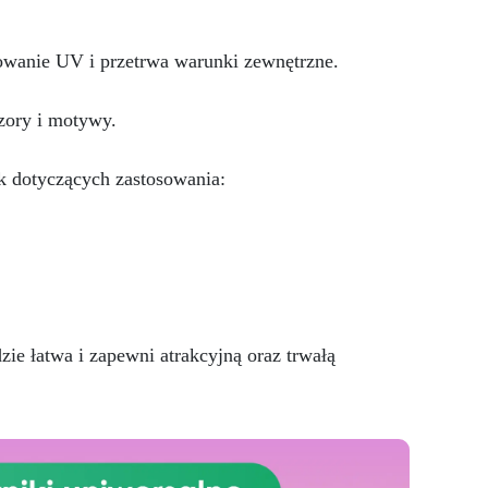
prac naprawczych, w zaledwie
iać
24 godziny.
Wszechstronny i
owanie UV i przetrwa warunki zewnętrzne.
personalizowany: Nadaje się do
betonu, cementu, starych
nawierzchni i ziemi utwardzonej
zory i motywy.
(po wcześniejszej konsultacji).
Żywice odporne na upływ
k dotyczących zastosowania:
czasu: Nowoczesne żywice
gwarantują odporność na
ścieranie i stabilność koloru
przez wiele lat.
 łatwa i zapewni atrakcyjną oraz trwałą