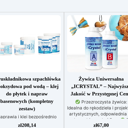
uskładnikowa szpachlówka
Żywica Uniwersalna
poksydowa pod wodą – klej
„ICRYSTAL” – Najwyżs
do płytek i napraw
Jakość w Przystępnej Cen
basenowych (kompletny
Przezroczysta żywica:
Idealna do rękodzieła i proje
zestaw)
artystycznych, odpowiednia
aprawia i klei bezpośrednio
zalew od 1 mm do 1,5 cm
D
od wodą – przylega nawet do
zł
208,14
zł
67,00
każdego: Łatwe mieszanie