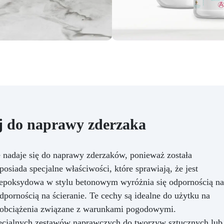
nałożono
Wysoka
trzymałość – nie pęka ani nie
leja się z czasem
Łatwa w
użyciu – kompletny zestaw
gotowy do użycia
Zastosowania praktyczne
prawa odklejonych płytek lub
ozaiki w basenie lub jacuzzi
zczelnianie fug, krawędzi lub
pęknięć w wilgotnym lub
zanurzonym środowisku
Mocowanie elementów
j do naprawy zderzaka
dekoracyjnych lub
funkcjonalnych pod wodą
bkie prace konserwacyjne na
 nadaje się do naprawy zderzaków, ponieważ została
wierzchniach ceramicznych i
siada specjalne właściwości, które sprawiają, że jest
kamiennych Idealna dla spa,
 epoksydowa w stylu betonowym wyróżnia się odpornością na
entrów odnowy biologicznej,
ntann i krawędzi basenów
pornością na ścieranie. Te cechy są idealne do użytku na
Sposób użycia Oczyść
że obciążenia związane z warunkami pogodowymi.
wierzchnię z brudu i resztek
ecjalnych zestawów naprawczych do tworzyw sztucznych lub