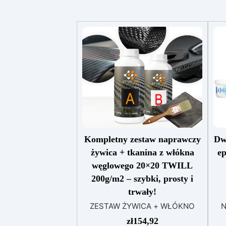
Kompletny zestaw naprawczy
Dw
żywica + tkanina z włókna
e
węglowego 20×20 TWILL
200g/m2 – szybki, prosty i
trwały!
ZESTAW ŻYWICA + WŁÓKNO
N
WĘGLOWE to idealne
p
zł
154,92