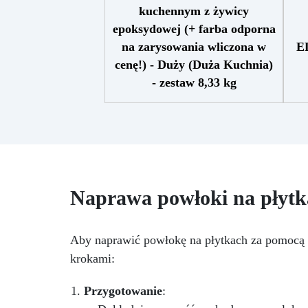
kuchennym z żywicy
epoksydowej (+ farba odporna
na zarysowania wliczona w
E
cenę!) - Duży (Duża Kuchnia)
z
- zestaw 8,33 kg
Zestaw zawiera: żywicę
zł
1094,83
epoksydową Art Pro, Czarny
pigment Sahara czarny barwnik
Holograficzny srebrny brokat
wy
OPALIZUJĄCY BROKAT
niebiesko-zielony Farba
Polishield Gloss 100 odporna na
Naprawa powłoki na płytk
20
zarysowania alkohol
m
izopropylowy 99,9% Przekształć
prz
swoją kuchnię w oazę luksusu
Aby naprawić powłokę na płytkach za pomocą 
na
dzięki naszemu ekskluzywnemu
krokami:
zestawowi Granit Black Galaxy,
wzbogaconemu o błyszczące
brokaty, do blatu roboczego z
Przygotowanie
:
za
żywicy epoksydowej. Ten zestaw