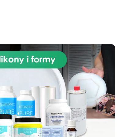
ścieranie i stabilność koloru
przez wiele lat.