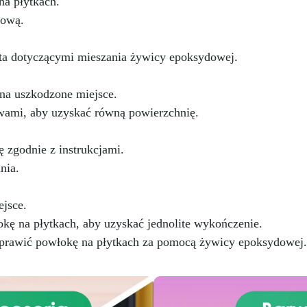
antyadhezyjna zmniejsza
a płytkach.
przez długi czas.
Łatwa
potrzebę polerowania,
aplikacja i utwardzanie:
nową.
zwiększając wydajność proce
Twardnieje w temperaturze
okojowej w ciągu 24 godzin,
nta dotyczącymi mieszania żywicy epoksydowej.
as żelowania wynosi około 3
odzin.
Wszechstronność
astosowania: Nadaje się do
na uszkodzone miejsce.
wierzchni do 0,5 m², zużycie
twami, aby uzyskać równą powierzchnię.
nosi 1,2 kg/m² dla grubości 1
mm.
 zgodnie z instrukcjami.
nia.
jsce.
kę na płytkach, aby uzyskać jednolite wykończenie.
prawić powłokę na płytkach za pomocą żywicy epoksydowej.