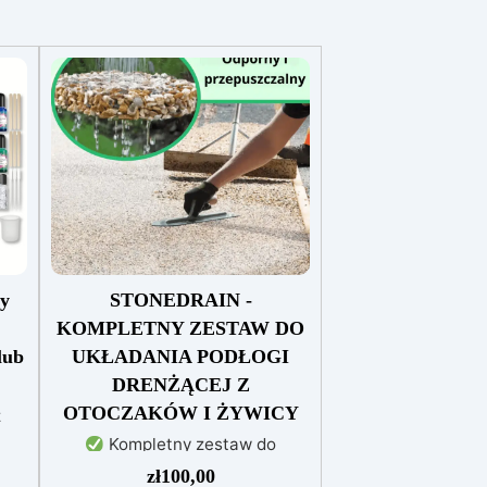
cy
STONEDRAIN -
KOMPLETNY ZESTAW DO
lub
UKŁADANIA PODŁOGI
DRENŻĄCEJ Z
OTOCZAKÓW I ŻYWICY
z
Kompletny zestaw do
stej
nawierzchni drenujących:
zł
100,00
One