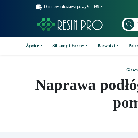
Darmowa dostawa powyżej 399 zł
Żywice
Silikony i Formy
Barwniki
Poler
Główn
Naprawa podłóg
pom