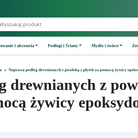
owanie i akcesoria
Podłogi i Ściany
Mydła i świece
Ze
a
Naprawa podłóg drewnianych z powłoką z płytek za pomocą żywicy epok
 drewnianych z powł
ocą żywicy epoksyd