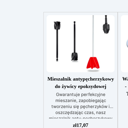
Mieszalnik antypęcherzykowy
Wa
do żywicy epoksydowej
-
Gwarantuje perfekcyjne
mieszanie, zapobiegając
tworzeniu się pęcherzyków i
oszczędzając czas, nasz
mieszalnik anty-pęcherzykowy
dos
jest łatwy w użyciu i
zł
17,07