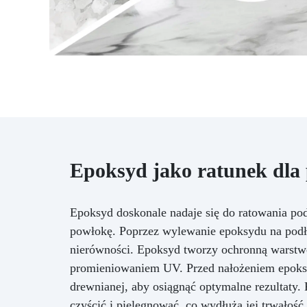
użytku, co czyni go ekologicznym
i ekonomicznym wyborem.
Oszczędza czas: dzięki
innowacyjnej technologii,
mieszalnik pozwala uzyskać
perfekcyjne i jednolite mieszanie
żywic epoksydowych szybko i
łatwo, oszczędzając czas i
wysiłek. Jeśli chcesz uzyskać
profesjonalne rezultaty w
mieszaniu żywic epoksydowych i
Epoksyd jako ratunek dla 
oszczędzić czas i wysiłek, kup
nasz mieszalnik anty-
pęcherzykowy już dziś.
Epoksyd doskonale nadaje się do ratowania po
powłokę. Poprzez wylewanie epoksydu na podł
nierówności. Epoksyd tworzy ochronną warstwę
promieniowaniem UV. Przed nałożeniem epoksy
drewnianej, aby osiągnąć optymalne rezultaty.
czyścić i pielęgnować, co wydłuża jej trwałość