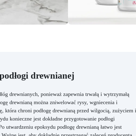
podłogi drewnianej
dłóg drewnianych, ponieważ zapewnia trwałą i wytrzymałą
ogę drewnianą można zniwelować rysy, wgniecenia i
, która chroni podłogę drewnianą przed wilgocią, zużyciem 
du konieczne jest dokładne przygotowanie podłogi
 Po utwardzeniu epoksydu podłogę drewnianą łatwo jest
. Ważne jest, aby dokładnie przestrzegać zaleceń producenta