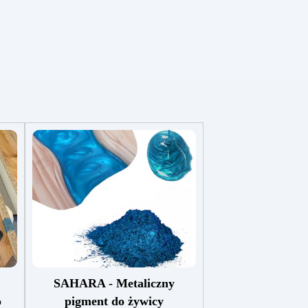
SAHARA - Metaliczny
o
pigment do żywicy