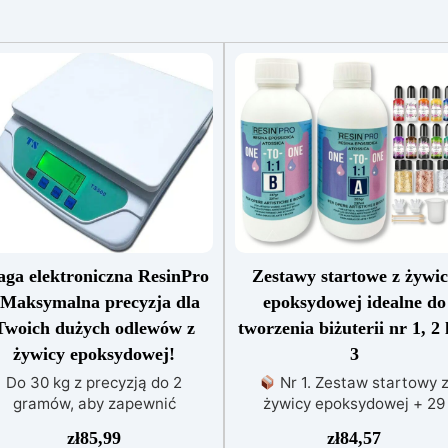
ga elektroniczna ResinPro
Zestawy startowe z żywi
 Maksymalna precyzja dla
epoksydowej idealne do
Twoich dużych odlewów z
tworzenia biżuterii nr 1, 2 
żywicy epoksydowej!
3
Do 30 kg z precyzją do 2
Nr 1. Zestaw startowy 
gramów, aby zapewnić
żywicy epoksydowej + 29
konałość w twoich twórczych
akcesoriów:500 g przezroczy
zł
85,99
zł
84,57
projektach. Precyzja na
żywicy epoksydowej One to 