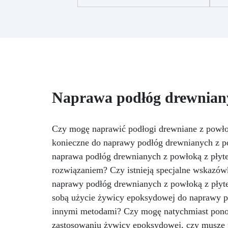
wielokrotnego użytku.
Mieszalnik anty-pęcherzykowy
R
do mieszania żywicy
gr
epoksydowej to wysokiej jakości
narzędzie, które pozwala na
m
uzyskanie perfekcyjnego i
o
jednolitego mieszania żywic
epoksydowych bez tworzenia się
po
pęcherzyków. Dzięki swojej
Naprawa podłóg drewniany
innowacyjnej technologii, ten
mieszalnik gwarantuje
profesjonalne rezultaty,
W
Czy mogę naprawić podłogi drewniane z powłok
redukując czas i wysiłek
konieczne do naprawy podłóg drewnianych z 
potrzebny do mieszania.
Ponadto mieszalnik z
naprawa podłóg drewnianych z powłoką z płyt
mieszaniem jest łatwy w użyciu,
rozwiązaniem? Czy istnieją specjalne wskazów
czyszczeniu i wielokrotnego
naprawy podłóg drewnianych z powłoką z płyte
użytku, co czyni go ekologicznym
i ekonomicznym wyborem dla
sobą użycie żywicy epoksydowej do naprawy p
osób pracujących z żywicami
innymi metodami? Czy mogę natychmiast pono
pe
epoksydowymi. Zalety:
zastosowaniu żywicy epoksydowej, czy muszę u