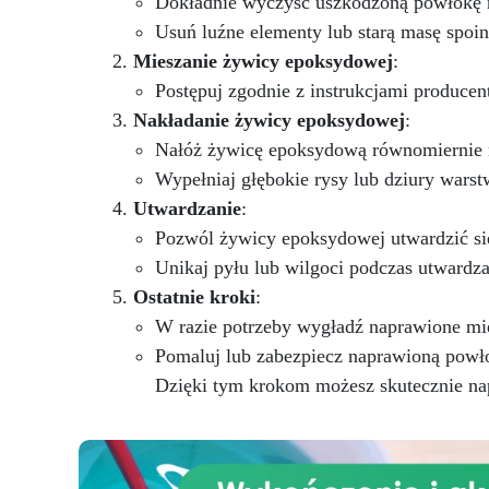
Dokładnie wyczyść uszkodzoną powłokę n
oferuje nowoczesną i luksusową
Usuń luźne elementy lub starą masę spoi
estetykę, dodając nutę
Mieszanie żywicy epoksydowej
:
wyrafinowania do Twojej
p
przestrzeni kulinarnej. Granit
Postępuj zgodnie z instrukcjami produce
cz
Black Galaxy, z jego lśniącymi
Nakładanie żywicy epoksydowej
:
g
drobinkami, tworzy zaskakujący
z
Nałóż żywicę epoksydową równomiernie 
efekt wizualny, który
po
natychmiast przyciąga uwagę. W
Wypełniaj głębokie rysy lub dziury wars
wy
połączeniu z trwałością i
Utwardzanie
:
odpornością żywicy
Pozwól żywicy epoksydowej utwardzić się
epoksydowej, ten zestaw
Unikaj pyłu lub wilgoci podczas utwardza
zapewnia solidną powierzchnię,
odporną na uderzenia i łatwą do
Ostatnie kroki
:
utrzymania w czystości. Łatwy w
W razie potrzeby wygładź naprawione mie
instalacji i gwarantujący
Pomaluj lub zabezpiecz naprawioną powło
profesjonalny efekt, nasz zestaw
jest idealny zarówno do
Dzięki tym krokom możesz skutecznie na
projektów renowacyjnych, jak i
do majsterkowania. Przekształć
swoją kuchnię w elegancką i
funkcjonalną przestrzeń dzięki