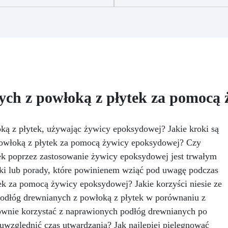
najwyższym poziomie: Waga
+ 29 przydatnych akcesoriów
esinPro jest precyzyjna do 2
tworzenia biżuterii. Zawiera:
amów, umożliwiając ważenie
g żywicy, 10 barwników, 3
do 30 kg, co zapewnia
pigmenty, pipety, patyczki 
aksymalną dokładność przy
mieszania, rękawiczki i kubec
dlewie żywicy epoksydowej.
Nr 2. Zestaw startowy 
Wysoka Pojemność: Z
żywicy epoksydowej + 10
jemnością ważenia do 30 kg,
akcesoriów:500 g przezroczy
ch z powłoką z płytek za pomocą 
idealna także do dużych
żywicy epoksydowej One to 
odlewów, takich jak stoły z
+ 100 przydatnych akcesori
drewna i żywicy. Wyższa
do tworzenia biżuterii. Zawie
ydajność: Zmniejsza ryzyko
500 g żywicy, 12 dodatkó
ą z płytek, używając żywicy epoksydowej? Jakie kroki są
egzotermii, która mogłaby
dekoracyjnych, suszone kwia
powłoką z płytek za pomocą żywicy epoksydowej? Czy
zagrażać końcowemu
silikonową formę z literami
ek poprzez zastosowanie żywicy epoksydowej jest trwałym
rezultatowi. Wykonując
breloczki, końcówki do
ki lub porady, które powinienem wziąć pod uwagę podczas
wszystko jednym odlewem,
miniwiertarki, ponad 100
minimalizujesz błędy i
elementów.
k za pomocą żywicy epoksydowej? Jakie korzyści niesie ze
oszczędzasz czas.
odłóg drewnianych z powłoką z płytek w porównaniu z
Wiarygodność: Zapewnia Ci
wnie korzystać z naprawionych podłóg drewnianych po
wność doskonałego rezultatu,
zgodnego z Twoimi
względnić czas utwardzania? Jak najlepiej pielęgnować