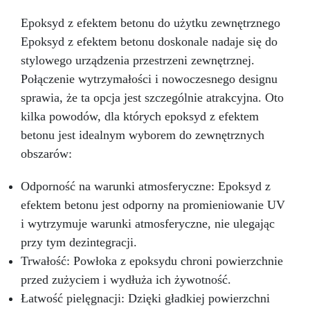
natury. Każde dzieło będzie wyrażać małą część
Ciebie: idealne do wystawienia w domu lub
Epoksyd z efektem betonu do użytku zewnętrznego
podarowania komuś, kogo kochasz
Jesteś
Epoksyd z efektem betonu doskonale nadaje się do
gotowy, aby dodać niepowtarzalny akcent do
swojego domu? Materiały i technikę
stylowego urządzenia przestrzeni zewnętrznej.
dostarczymy my: będziesz musiał tylko dodać
Połączenie wytrzymałości i nowoczesnego designu
szczyptę kreatywności
Kup zestaw
sprawia, że ta opcja jest szczególnie atrakcyjna. Oto
kilka powodów, dla których epoksyd z efektem
betonu jest idealnym wyborem do zewnętrznych
obszarów:
Odporność na warunki atmosferyczne: Epoksyd z
efektem betonu jest odporny na promieniowanie UV
i wytrzymuje warunki atmosferyczne, nie ulegając
przy tym dezintegracji.
Trwałość: Powłoka z epoksydu chroni powierzchnie
przed zużyciem i wydłuża ich żywotność.
Łatwość pielęgnacji: Dzięki gładkiej powierzchni