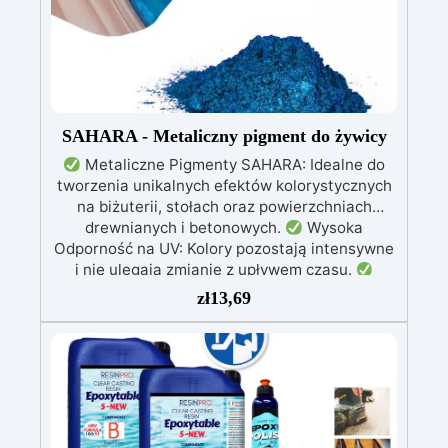
kwiaty, silikonową formę z literami, breloczki,
końcówki do miniwiertarki, ponad 100
elementów.
SAHARA - Metaliczny pigment do żywicy
Metaliczne Pigmenty SAHARA: Idealne do
tworzenia unikalnych efektów kolorystycznych
na biżuterii, stołach oraz powierzchniach
drewnianych i betonowych.
Wysoka
Odporność na UV: Kolory pozostają intensywne
i nie ulegają zmianie z upływem czasu.
Wszechstronność Zastosowania: Doskonałe do
zł
13,69
żywicy epoksydowej, rękodzieła, modelarstwa i
dekoracji.
Dostępne w Dwóch Rozmiarach:
Opakowania 10 g i 100 g, dostosowane do
różnych potrzeb użytkowników.
Szeroka
Paleta Kolorów: Bogata gama metalicznych i
perłowych odcieni, w tym złoto, miedź,
niebieski, zielony i wiele innych.