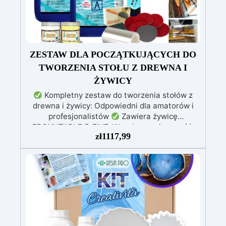
ZESTAW DLA POCZĄTKUJĄCYCH DO
TWORZENIA STOŁU Z DREWNA I
ŻYWICY
Kompletny zestaw do tworzenia stołów z
drewna i żywicy: Odpowiedni dla amatorów i
profesjonalistów
Zawiera żywicę
EPOXYTABLE 5-FIVE: Wysoka przejrzystość,
zł
1117,99
odporna na zarysowania i nieżółknąca, idealna
do zalew o grubości do 5 cm
Materiały do
tworzenia formy: Środek odklejający „Shiny
Shield” i nietoksyczny silikon dla doskonałego
uszczelnienia
Profesjonalny zestaw polerski:
Dyski Mirka i pasta EpoxyPolish dla
perfekcyjnego wykończenia
Dostępne różne
wersje dla różnych rozmiarów stołów: Beginner
(0,3 m²), Pro (0,6 m²), XXL (1,3 m²), w