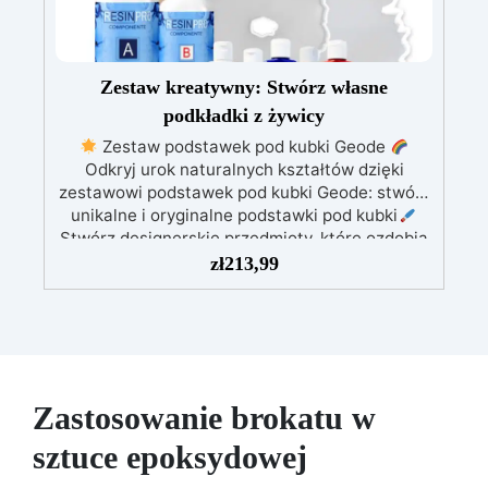
zależności od Twoich potrzeb
Zestaw kreatywny: Stwórz własne
podkładki z żywicy
Zestaw podstawek pod kubki Geode
Odkryj urok naturalnych kształtów dzięki
zestawowi podstawek pod kubki Geode: stwórz
unikalne i oryginalne podstawki pod kubki
Stwórz designerskie przedmioty, które ozdobią
Twój dom i stworzą wyjątkową atmosferę dzięki
zł
213,99
Twoim rękodziełom! Ten zestaw zawiera
wszystko, czego potrzebujesz, aby rozpocząć:
800 gramów żywicy epoksydowej formę
silikonową do podstawek pod kubki Geode 5
kolorów barwników rękawice i narzędzia do
mieszania nasz szczegółowy przewodnik na
Zastosowanie brokatu w
temat tworzenia tych form. Pozwól swojej
kreatywności swobodnie płynąć i stwórz
sztuce epoksydowej
unikalne podstawki inspirowane kształtami