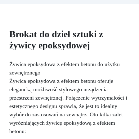
do dużych odlewów, takich jak stoły z drewna i
żywicy. Wyższa Wydajność: Zmniejsza ryzyko
egzotermii, która mogłaby zagrażać
końcowemu rezultatowi. Wykonując wszystko
jednym odlewem, minimalizujesz błędy i
Brokat do dzieł sztuki z
oszczędzasz czas. Wiarygodność: Zapewnia Ci
żywicy epoksydowej
pewność doskonałego rezultatu, zgodnego z
Twoimi oczekiwaniami. Elektroniczna waga
ResinPro to niezbędne narzędzie dla osób
pracujących z żywicą epoksydową. Bez względu
Żywica epoksydowa z efektem betonu do użytku
na to, czy tworzysz dzieła sztuki, czy duże stoły
zewnętrznego
z drewna i żywicy, waga ResinPro pozwala
Żywica epoksydowa z efektem betonu oferuje
dokładnie odmierzyć potrzebną ilość żywicy,
elegancką możliwość stylowego urządzenia
minimalizując błędy i zapewniając idealny
końcowy rezultat, w jednym przygotowaniu. Na
przestrzeni zewnętrznej. Połączenie wytrzymałości i
co jeszcze czekasz? Dodaj Elektroniczną Wagę
estetycznego designu sprawia, że jest to idealny
ResinPro do swojego koszyka!
wybór do zastosowań na zewnątrz. Oto kilka zalet
wyróżniających żywicę epoksydową z efektem
betonu: