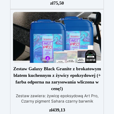
zł
75,50
użyciu – proporcja mieszania 1:1 i długi czas
obróbki dla precyzyjnych detali.
Kompatybilna z barwnikami w paście i proszku,
umożliwiając nieskończone możliwości
personalizacji.
Bezpieczna i certyfikowana –
BPA Free, bez rozpuszczalników i
bezzapachowa, wyprodukowana w 100% we
Włoszech.
Zestaw Galaxy Black Granite z brokatowym
blatem kuchennym z żywicy epoksydowej (+
farba odporna na zarysowania wliczona w
cenę!)
Zestaw zawiera: żywicę epoksydową Art Pro,
Czarny pigment Sahara czarny barwnik
Holograficzny srebrny brokat OPALIZUJĄCY
zł
439,13
BROKAT niebiesko-zielony Farba Polishield