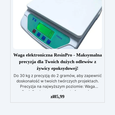
roboczego z żywicy epoksydowej i pozwól, aby
złoto bogate, miedź) oraz prezentowa płótno
Twoja kuchnia lśniła blaskiem i stylem.
(okrągłe lub prostokątne).
Idealna do
dekoracji obrazów i powierzchni, zapewniając
zawsze lśniący efekt.
Waga elektroniczna ResinPro - Maksymalna
precyzja dla Twoich dużych odlewów z
żywicy epoksydowej!
Do 30 kg z precyzją do 2 gramów, aby zapewnić
doskonałość w twoich twórczych projektach.
Precyzja na najwyższym poziomie: Waga
ResinPro jest precyzyjna do 2 gramów,
zł
85,99
umożliwiając ważenie do 30 kg, co zapewnia
maksymalną dokładność przy odlewie żywicy
epoksydowej. Wysoka Pojemność: Z
pojemnością ważenia do 30 kg, idealna także