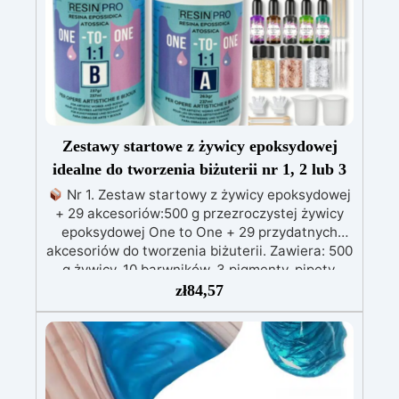
Zestawy startowe z żywicy epoksydowej
idealne do tworzenia biżuterii nr 1, 2 lub 3
Nr 1. Zestaw startowy z żywicy epoksydowej
+ 29 akcesoriów:500 g przezroczystej żywicy
epoksydowej One to One + 29 przydatnych
akcesoriów do tworzenia biżuterii. Zawiera: 500
g żywicy, 10 barwników, 3 pigmenty, pipety,
patyczki do mieszania, rękawiczki i kubeczki.
zł
84,57
Nr 2. Zestaw startowy z żywicy epoksydowej
+ 100 akcesoriów:500 g przezroczystej żywicy
epoksydowej One to One + 100 przydatnych
akcesoriów do tworzenia biżuterii. Zawiera: 500
g żywicy, 12 dodatków dekoracyjnych, suszone