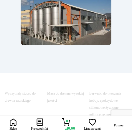
Wytrzymały stucco do
Masa do drewna wysokiej
Barwniki do tworzenia
drewna morskiego
jakości
hobby: epoksydowe
silikonowe żywiczne
mikrocementowe -
0
RESINPRO
Pomoc
zł
0,00
Sklep
Przewodniki
Lista życzeń