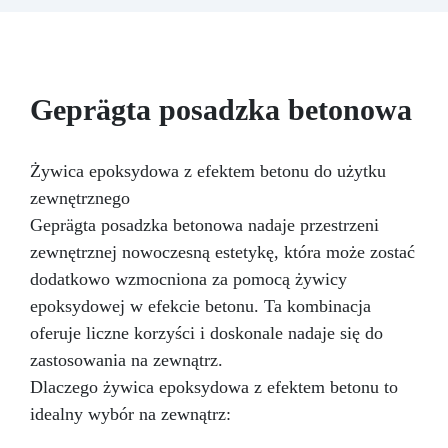
schnie w mniej niż 12 godzin, zapewniając
szybką i trwałą ochronę.
Idealna do garaży,
dziedzińców, magazynów i placów – odporna na
ekstremalne temperatury i środki chemiczne.
Geprägta posadzka betonowa
Żywica epoksydowa z efektem betonu do użytku
zewnętrznego
Geprägta posadzka betonowa nadaje przestrzeni
zewnętrznej nowoczesną estetykę, która może zostać
dodatkowo wzmocniona za pomocą żywicy
epoksydowej w efekcie betonu. Ta kombinacja
oferuje liczne korzyści i doskonale nadaje się do
zastosowania na zewnątrz.
Dlaczego żywica epoksydowa z efektem betonu to
idealny wybór na zewnątrz: