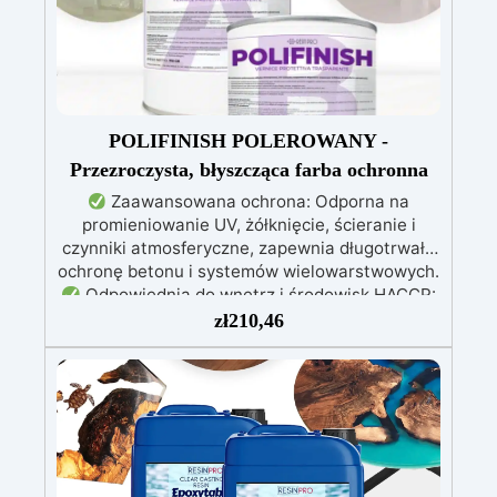
podłogę. Dzięki zaawansowanej formule
QUARTZFORCE zapewnia wyjątkową
odporność na ścieranie, doskonałą stabilność
UV oraz szybkie wykonanie, jednocześnie
nadając powierzchniom elegancki i nowoczesny
mineralny wygląd. Zestaw 20 kg wystarcza na
POLIFINISH POLEROWANY -
pokrycie od 10 do 13 m².
Przezroczysta, błyszcząca farba ochronna
Zaawansowana ochrona: Odporna na
promieniowanie UV, żółknięcie, ścieranie i
czynniki atmosferyczne, zapewnia długotrwałą
ochronę betonu i systemów wielowarstwowych.
Odpowiednia do wnętrz i środowisk HACCP:
Bezzapachowa formuła, idealna do
zł
210,46
pomieszczeń zamkniętych i obszarów
związanych z żywnością, zgodna z normami
HACCP.
Wszechstronne i konfigurowalne
wykończenie: Dostępna w wersji
transparentnej, z wykończeniem błyszczącym,
matowym lub antypoślizgowym – dla
bezpieczeństwa i estetyki.
Szerokie