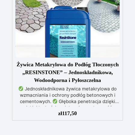
krokach: pierwsza warstwa wałkiem jako
podkład, druga samopoziomująca bezpośrednio
na powierzchnię.
Doskonała przyczepność
także do wilgotnych, nierównych lub
uszkodzonych powierzchni.
Możliwość
pełnego barwienia – dowolny pigment według
potrzeb.
Odporna na ścieranie i przejezdna
(z poliuretanowym wykończeniem odpornym na
zarysowania).
Szybkie schnięcie – cały cykl
aplikacji w ciągu jednego dnia.
Żywica Metakrylowa do Podłóg Tłoczonych
„RESINSTONE” – Jednoskładnikowa,
Wodoodporna i Pyłoszczelna
Jednoskładnikowa żywica metakrylowa do
wzmacniania i ochrony podłóg betonowych i
cementowych.
Głęboka penetracja dzięki
niskiej lepkości, zwiększająca odporność
zł
117,50
mechaniczną i chemiczną.
Błyszczące
wykończenie, które ożywia kolor, chroni przed
wilgocią, promieniami UV i redukuje pylenie
powierzchni.
Łatwa aplikacja wałkiem,