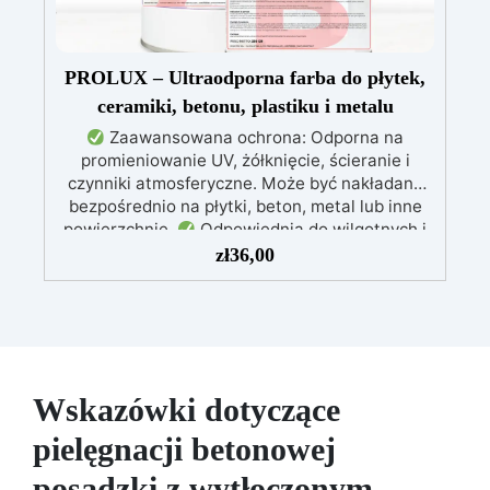
PROLUX – Ultraodporna farba do płytek,
ceramiki, betonu, plastiku i metalu
Zaawansowana ochrona: Odporna na
promieniowanie UV, żółknięcie, ścieranie i
czynniki atmosferyczne. Może być nakładana
bezpośrednio na płytki, beton, metal lub inne
powierzchnie.
Odpowiednia do wilgotnych i
intensywnie użytkowanych miejsc: Specjalna
zł
36,00
formuła, idealna do środowisk wymagających
najwyższej trwałości.
Wszechstronne i
personalizowane wykończenie: Dostępna w
kolorystyce RAL lub NCS, z wykończeniem w
połysku. Kryjąca już przy jednej warstwie.
Uniwersalna: Doskonała do podłóg, parkingów,
Wskazówki dotyczące
magazynów oraz do powłok na odpowiednio
przygotowanej stali.
Zgodność i
pielęgnacji betonowej
bezpieczeństwo: Zgodna z Rozporządzeniem
posadzki z wytłoczonym
UE nr 305/2011 – Rozporządzeniem UE nr