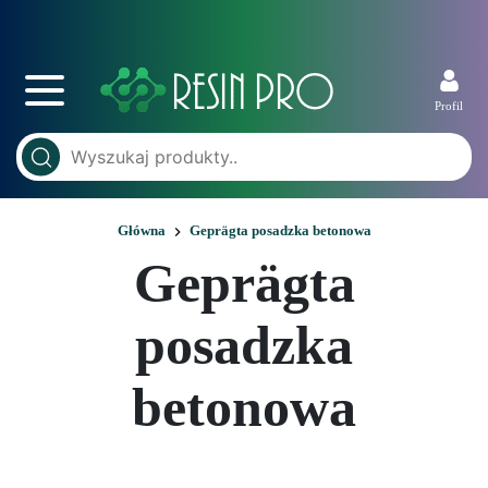
Profil
Główna
Geprägta posadzka betonowa
Geprägta
posadzka
betonowa