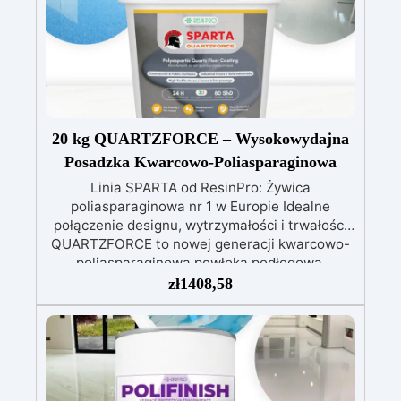
20 kg QUARTZFORCE – Wysokowydajna
Posadzka Kwarcowo-Poliasparaginowa
Linia SPARTA od ResinPro: Żywica
poliasparaginowa nr 1 w Europie Idealne
połączenie designu, wytrzymałości i trwałości
QUARTZFORCE to nowej generacji kwarcowo-
poliasparaginowa powłoka podłogowa,
zaprojektowana z myślą o najbardziej
zł
1408,58
wymagających środowiskach. Pochodzący z
profesjonalnej linii SPARTA marki ResinPro
produkt łączy wysokiej czystości barwiony
kwarc z najwyższej jakości żywicą
poliasparaginową, tworząc bezspoinową,
wyjątkowo wytrzymałą i estetycznie atrakcyjną