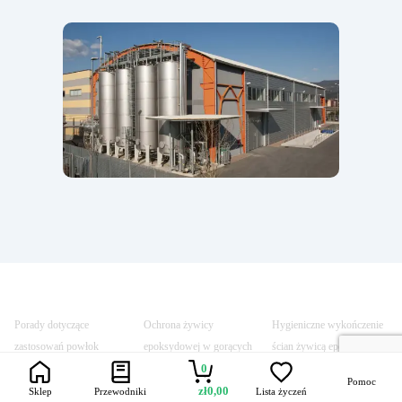
Porady dotyczące
Ochrona żywicy
Hygieniczne wykończenie
zastosowań powłok
epoksydowej w gorących
ścian żywicą epoksydową
0
terakotowych
warunkach
Pomoc
zł
0,00
Sklep
Przewodniki
Lista życzeń
Porównanie różnych
Skuteczna izolacja za