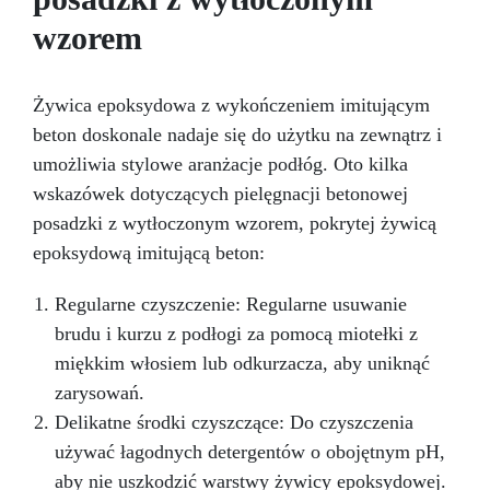
574/2014 – Oznakowanie CE zgodnie z normą
wzorem
EN 1504-2 oraz odpowiednią Deklaracją
Właściwości Użytkowych (DoP).
Żywica epoksydowa z wykończeniem imitującym
beton doskonale nadaje się do użytku na zewnątrz i
umożliwia stylowe aranżacje podłóg. Oto kilka
wskazówek dotyczących pielęgnacji betonowej
posadzki z wytłoczonym wzorem, pokrytej żywicą
epoksydową imitującą beton:
Regularne czyszczenie: Regularne usuwanie
brudu i kurzu z podłogi za pomocą miotełki z
miękkim włosiem lub odkurzacza, aby uniknąć
zarysowań.
Delikatne środki czyszczące: Do czyszczenia
używać łagodnych detergentów o obojętnym pH,
aby nie uszkodzić warstwy żywicy epoksydowej.