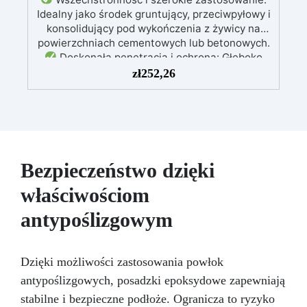
Idealny jako środek gruntujący, przeciwpyłowy i
konsolidujący pod wykończenia z żywicy na
powierzchniach cementowych lub betonowych.
Doskonała penetracja i ochrona: Głęboko
penetruje, stabilizując podłoże, redukując
zł
252,26
pylenie i zwiększając odporność chemiczną
oraz mechaniczną.
Uniwersalna
kompatybilność: Może być pokrywany
dowolnym systemem żywicznym, zapewniając
doskonałą przyczepność dla kolejnych warstw.
Łatwy w użyciu i czyszczeniu: Prosta
Bezpieczeństwo dzięki
aplikacja, narzędzia można czyścić wodą.
Zgodność z normami CE: Certyfikowany
właściwościom
zgodnie z europejskimi normami EN 1504-2, co
antypoślizgowym
gwarantuje jakość i bezpieczeństwo.
Dzięki możliwości zastosowania powłok
antypoślizgowych, posadzki epoksydowe zapewniają
stabilne i bezpieczne podłoże. Ogranicza to ryzyko