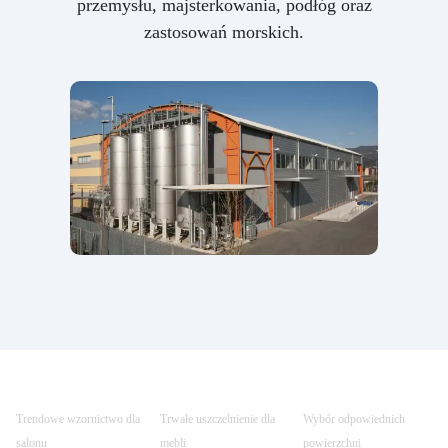
przemysłu, majsterkowania, podłóg oraz
zastosowań morskich.
Trendowe wzornictwo dla
Trwałe uszczelnienie dla
Wybór odpowiednich
salonu
mebli
powierzchni