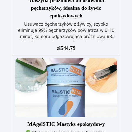
Maszyna próżniowa do usuwania
pęcherzyków, idealna do żywic
epoksydowych
Usuwacz pęcherzyków z żywicy, szybko
eliminuje 99% pęcherzyków powietrza w 6–10
minut, komora odgazowująca próżniowa 98
kPa.Maszyna do usuwania pęcherzyków w
zł
544,79
mieszankach żywic epoksydowych, idealna do
sztuki z żywicy i prac ręcznych.
MAgelSTIC Mastyks epoksydowy