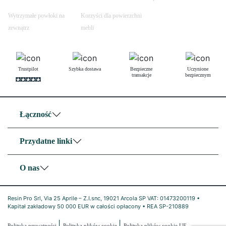
Wytrzymałe powłoki na
Korzyści dla powierzchni
zewnątrz
mebli
Trustpilot
Szybka dostawa
Bezpieczne
Uczynione
transakcje
bezpiecznym
Łączność
Przydatne linki
O nas
Resin Pro Srl, Via 25 Aprile – Z.I.snc, 19021 Arcola SP VAT: 01473200119 •
Kapitał zakładowy 50 000 EUR w całości opłacony • REA SP-210889
|
|
Polityka prywatności
Polityka plików cookie
Polityka plików cookie UE