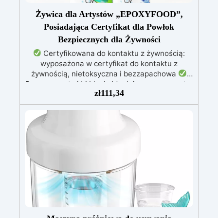
Żywica dla Artystów „EPOXYFOOD”,
Posiadająca Certyfikat dla Powłok
Bezpiecznych dla Żywności
Certyfikowana do kontaktu z żywnością:
wyposażona w certyfikat do kontaktu z
żywnością, nietoksyczna i bezzapachowa
Przezroczystość i blask: idealnie przezroczyste,
zł
111,34
błyszczące i samopoziomujące wykończenie po
katalizie
Odporność i trwałość: odporna na
zarysowania, chemikalia i zużycie, zapewniając
trwałe kreacje
Łatwość użycia: stosunek
mieszania 100:55, czas pracy do 10 godzin i
pełna kataliza w ciągu 24-48 godzin
Kreatywna wszechstronność: idealna do powłok
(1-5 mm), zalew artystycznych (do 1 cm)