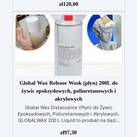
dzięki specjalnym filtrom UV
Gęsta formuła:
zł
120,00
nie kapie, utrzymując precyzyjne i czyste wzory
Utwardza się w 12-24 godziny, zapewniając
błyszczącą i lśniącą powierzchnię
Global Wax Release Wosk (płyn) 200L do
żywic epoksydowych, poliuretanowych i
akrylowych
Global Wax Distaccante (Płyn) do Żywic
Epoksydowych, Poliuretanowych i Akrylowych.
GLOBALWAX 200 L Liquid to produkt na bazie
wosku do stosowania pędzlem lub pistoletem
zł
97,30
natryskowym. Odporny do +180 °C. Środek