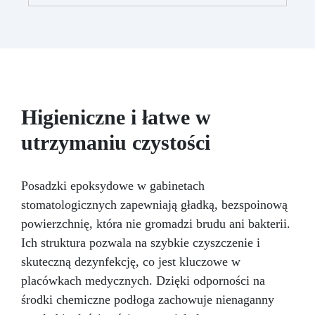
distaccante Global-Wax (Płyn) tworzy warstwę
wosku na powierzchni formy i modeli,
zapewniając silne działanie antyadhezyjne i
odporność na wysokie temperatury (do +180
°C). Szczególnie polecany jest do
przygotowywania form i szalunków do
odlewania żywicą. Możesz go stosować na
drewnie, metalu, plastiku, a nawet tekturze,
Higieniczne i łatwe w
tworząc w zaledwie kilka minut powierzchnię
utrzymaniu czystości
idealnie nieprzywierającą, na której można
odlewać żywicę lub inne związki. STOSOWANIE
ZAPALNICZEK, PISTOLETÓW TERMICZNYCH
LUB URZĄDZEŃ ZWIĘKSZAJĄCYCH
Posadzki epoksydowe w gabinetach
TEMPERATURĘ (NA PRZYKŁAD PODCZAS
stomatologicznych zapewniają gładką, bezspoinową
USUWANIA PĘCHERZY Z ŻYWICY LUB
powierzchnię, która nie gromadzi brudu ani bakterii.
PRZYSPIESZANIA CZASÓW KATALIZY) JEST
Ich struktura pozwala na szybkie czyszczenie i
SZCZEGÓLNIE NIEZALECANE. Sposób aplikacji –
pędzel lub pistolet natryskowy Kolor: – biały
skuteczną dezynfekcję, co jest kluczowe w
Opakowanie: 1000 ml
placówkach medycznych. Dzięki odporności na
środki chemiczne podłoga zachowuje nienaganny