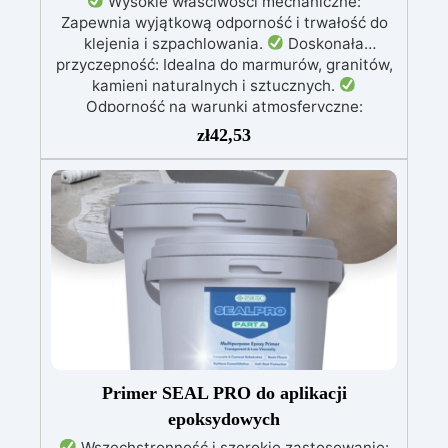
Wysokie właściwości mechaniczne:
Zapewnia wyjątkową odporność i trwałość do
klejenia i szpachlowania.
Doskonała
przyczepność: Idealna do marmurów, granitów,
kamieni naturalnych i sztucznych.
Odporność na warunki atmosferyczne:
Niezmienna w trudnych warunkach
zł
42,53
atmosferycznych i odporna na promieniowanie
UV.
Aplikacje pionowe: Doskonała do
aplikacji na powierzchniach pionowych, bez
ryzyka skapnięcia.
Łatwa w użyciu: Proste
mieszanie w stosunku 100:50 dla optymalnych
wyników.
Primer SEAL PRO do aplikacji
epoksydowych
Wszechstronność i szerokie zastosowanie: