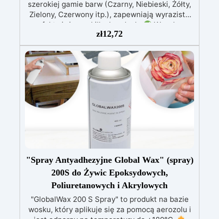
szerokiej gamie barw (Czarny, Niebieski, Żółty,
Zielony, Czerwony itp.), zapewniają wyraziste
efekty już przy kilku kroplach.
Wysoka
zł
12,72
Koncentracja: Możliwość regulacji
przezroczystości – od delikatnego odcienia po
intensywne krycie, zależnie od stężenia (0,01%
– 5%).
Łatwość Użycia: Dodaj do
komponentu A żywicy i mieszaj, aż uzyskasz
pożądany kolor; mieszaj kolory, aby stworzyć
unikalne odcienie.
Kompatybilność z
Żywicami Epoksydowymi i Akrylowymi:
Opracowana specjalnie do żywic epoksydowych
i akrylowych, zapewniając jednolitą mieszankę.
Niekompatybilna z Żywicami
Poliuretanowymi: Używaj wyłącznie z żywicami
epoksydowymi i akrylowymi – nie nadaje się do
"Spray Antyadhezyjne Global Wax" (spray)
żywic poliuretanowych Resin Pro.
200S do Żywic Epoksydowych,
Poliuretanowych i Akrylowych
"GlobalWax 200 S Spray" to produkt na bazie
wosku, który aplikuje się za pomocą aerozolu i